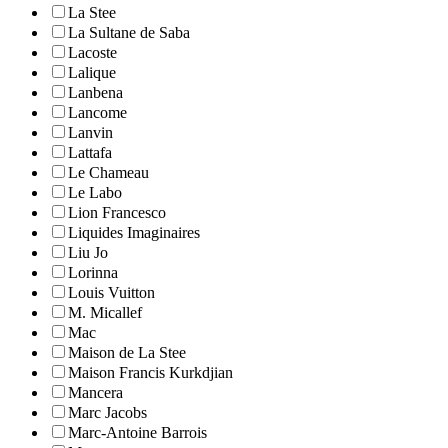
La Stee
La Sultane de Saba
Lacoste
Lalique
Lanbena
Lancome
Lanvin
Lattafa
Le Chameau
Le Labo
Lion Francesco
Liquides Imaginaires
Liu Jo
Lorinna
Louis Vuitton
M. Micallef
Mac
Maison de La Stee
Maison Francis Kurkdjian
Mancera
Marc Jacobs
Marc-Antoine Barrois