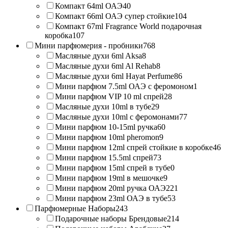
Компакт 64ml ОАЭ
40
Компакт 66ml ОАЭ супер стойкие
104
Компакт 67ml Fragrance World подарочная
коробка
107
Мини парфюмерия - пробники
768
Масляные духи 6ml Aksa
8
Масляные духи 6ml Al Rehab
8
Масляные духи 6ml Hayat Perfume
86
Мини парфюм 7.5ml ОАЭ с феромоном
1
Мини парфюм VIP 10 ml спрей
28
Масляные духи 10ml в тубе
29
Масляные духи 10ml с феромонами
77
Мини парфюм 10-15ml ручка
60
Мини парфюм 10ml pheromon
9
Мини парфюм 12ml спрей стойкие в коробке
46
Мини парфюм 15.5ml спрей
73
Мини парфюм 15ml спрей в тубе
0
Мини парфюм 19ml в мешочке
9
Мини парфюм 20ml ручка ОАЭ
221
Мини парфюм 23ml ОАЭ в тубе
53
Парфюмерные Наборы
243
Подарочные наборы Брендовые
214