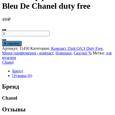
Bleu De Chanel duty free
490
₽
Количество
товара
Мини-
В корзину
парфюм
Артикул:
11450
Категории:
Компакт 35ml ОАЭ Duty Free
,
35ml
Мини парфюмерия - компакт
,
Новинки
,
Скидки %
Метка:
для
Chanel
мужчин
Bleu
Chanel
De
Chanel
Бренд
duty
Отзывы (0)
free
Бренд
Chanel
Отзывы