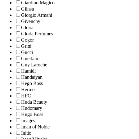
Giardino Magico
Giinsu
Giorgio Armani
Givenchy
Gloria
Gloria Perfumes
Gogor
Gritti
Gucci
Guerlain
Guy Laroche
Hamidi
Handaiyan
Hego Boss
Hermes
HFC
Huda Beauty
Hudomary
Hugo Boss
Images
Iman of Noble
Initio