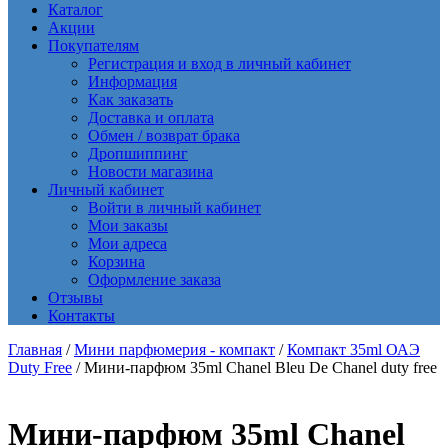
Каталог
Акции
Покупателям
Регистрация и вход в личный кабинет
Информация
Как заказать
Доставка и оплата
Обмен / возврат брака
Дропшиппинг
Новости магазина
Личный кабинет
Войти в личный кабинет
Мои заказы
Мои адреса
Корзина
Оформление заказа
Отзывы
Контакты
Главная
/
Мини парфюмерия - компакт
/
Компакт 35ml ОАЭ
Duty Free
/ Мини-парфюм 35ml Chanel Bleu De Chanel duty free
Мини-парфюм 35ml Chanel