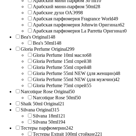
Арабский мини парфюм 30 ml
10
Арабский мини-парфюм 50ml
28
Арабские духи ОАЭ
998
Арабская парфюмерия Fragrance World
49
Арабская парфюмерия Johnwin Оригинал
62
Арабская парфюмерия La Parretta Оригинал
0
Bea's Original
148
Bea's 50ml
148
Gloria Perfume Original
299
Gloria Perfume 10ml масло
68
Gloria Perfume 15ml спрей
38
Gloria Perfume 55ml спрей
48
Gloria Perfume 55ml NEW (для женщин)
48
Gloria Perfume 55ml NEW (для мужчин)
42
Gloria Perfume 75ml спрей
55
Narcotique Rose Original
50
Narcotique Rose 50ml
50
Shaik 50ml Original
21
Silvana Original
315
Silvana 18ml
121
Silvana 50ml
194
Тестеры парфюмерии
242
Тестеры Extrait 100ml стойкие
221