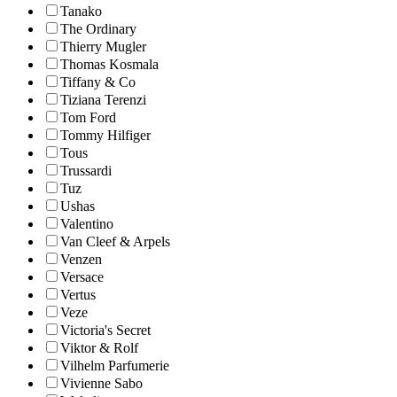
Tanako
The Ordinary
Thierry Mugler
Thomas Kosmala
Tiffany & Co
Tiziana Terenzi
Tom Ford
Tommy Hilfiger
Tous
Trussardi
Tuz
Ushas
Valentino
Van Cleef & Arpels
Venzen
Versace
Vertus
Veze
Victoria's Secret
Viktor & Rolf
Vilhelm Parfumerie
Vivienne Sabo