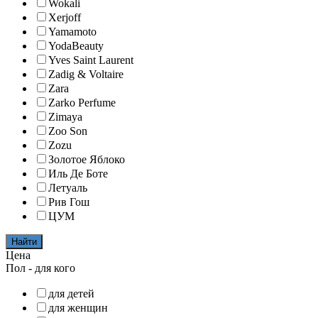
Wokali
Xerjoff
Yamamoto
YodaBeauty
Yves Saint Laurent
Zadig & Voltaire
Zara
Zarko Perfume
Zimaya
Zoo Son
Zozu
Золотое Яблоко
Иль Де Боте
Летуаль
Рив Гош
ЦУМ
Найти
Цена
Пол - для кого
для детей
для женщин