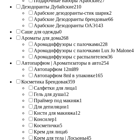
Подарочные наборы Арабские
27
Дезодоранты Дубайские
210
Арабские дезодоранты-стик шарик
2
Арабские Дезодоранты брендовые
66
Арабские Дезодоранты ОАЭ
143
Саше для одежды
0
Ароматы для дома
268
Аромадиффузоры с палочками
228
Аромадиффузоры с палочками Lux Jo Malone
4
Аромадиффузоры с распылителем
36
Автопарфюм | Ароматизаторы в авто
254
Автопарфюм 12ml
89
Автопарфюм 8ml в упаковке
165
Косметика Брендовая
359
Салфетки для лица
1
Гель для душа
12
Праймер под макияж
1
Для депиляции
1
Кисти для макияжа
12
Консилер
1
Косметички
5
Крем для лица
6
Крем для тела | Лосьоны
45