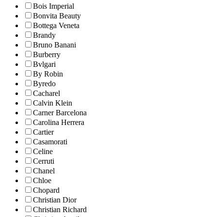
Bois Imperial
Bonvita Beauty
Bottega Veneta
Brandy
Bruno Banani
Burberry
Bvlgari
By Robin
Byredo
Cacharel
Calvin Klein
Carner Barcelona
Carolina Herrera
Cartier
Casamorati
Celine
Cerruti
Chanel
Chloe
Chopard
Christian Dior
Christian Richard