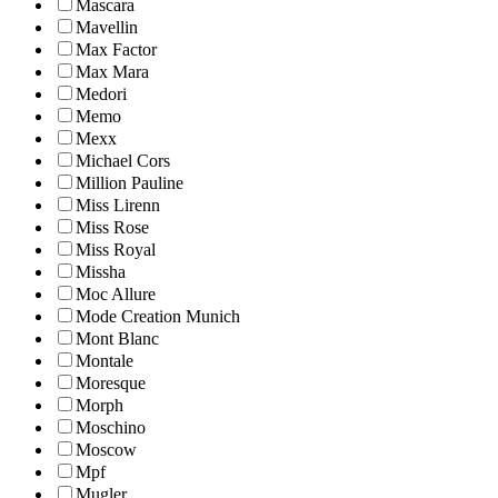
Mascara
Mavellin
Max Factor
Max Mara
Medori
Memo
Mexx
Michael Cors
Million Pauline
Miss Lirenn
Miss Rose
Miss Royal
Missha
Moc Allure
Mode Creation Munich
Mont Blanc
Montale
Moresque
Morph
Moschino
Moscow
Mpf
Mugler