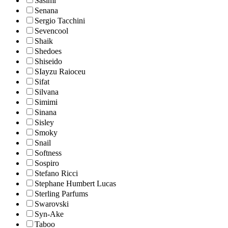
Sasimi
Senana
Sergio Tacchini
Sevencool
Shaik
Shedoes
Shiseido
SIayzu Raioceu
Sifat
Silvana
Simimi
Sinana
Sisley
Smoky
Snail
Softness
Sospiro
Stefano Ricci
Stephane Humbert Lucas
Sterling Parfums
Swarovski
Syn-Ake
Taboo