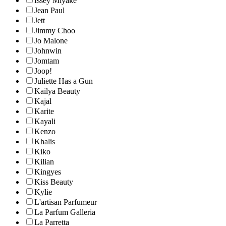
Issey Miyake
Jean Paul
Jett
Jimmy Choo
Jo Malone
Johnwin
Jomtam
Joop!
Juliette Has a Gun
Kailya Beauty
Kajal
Karite
Kayali
Kenzo
Khalis
Kiko
Kilian
Kingyes
Kiss Beauty
Kylie
L'artisan Parfumeur
La Parfum Galleria
La Parretta