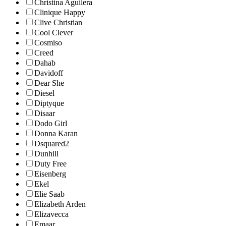
Christina Aguilera
Clinique Happy
Clive Christian
Cool Clever
Cosmiso
Creed
Dahab
Davidoff
Dear She
Diesel
Diptyque
Disaar
Dodo Girl
Donna Karan
Dsquared2
Dunhill
Duty Free
Eisenberg
Ekel
Elie Saab
Elizabeth Arden
Elizavecca
Emaar