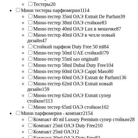
Тестеры
20
Мини тестеры парфюмерии
1114
Мини-тестер 35ml ОАЭ Extrait De Parfum
39
Мини-тестер 38ml ОАЭ стойкие
83
Мини-тестер 40ml ОАЭ Lux в мешочке
87
Мини-тестер 40ml ОАЭ в чехле новый
дизайн
47
Стойкий парфюм Duty Free 50 ml
84
Мини-тестер 50ml UAE стойкий!
79
Мини-тестер 55ml оаэ original
0
Мини-тестер 58ml Dubai Duty Free
104
Мини-тестер 60ml ОАЭ Cappi Maso
80
Мини-тестер 60ml ОАЭ Extrait de Parfum
136
Мини-тестер 62ml ОАЭ Extrait новый
дизайн
159
Мини-тестер 62ml ОАЭ Extrait супер
стойкие!
113
Мини тестер 65ml ОАЭ стойкие
102
Мини парфюмерия - компакт
2154
Компакт 40 ml Luxury Premium супер стойкие
28
Компакт 25ml ОАЭ Duty Free
210
Компакт 25ml ОАЭ
12
Компакт 30ml ОАЭ Duty Free
82