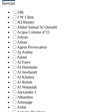
Бренды
24K
3 W Clinic
3Q Beauty
Abdul Samad Al Qurashi
Acqua Colonia 4711
Adyan
Afnan
Agent Provocateur
Aj Arabia
Ajmal
Al Fares
Al Haramain
Al Jawharah
Al Khaleej
Al Rehab
Al Wataniah
Alexandre J.
Alhambra
Amouage
Anfar