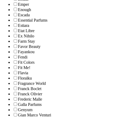
Emper
Enough
Escada
Essential Parfums
Estiara
Etat Libre
Ex Nihilo
Farm Stay
Favor Beauty
Fayankou
Fendi
Fit Colors
Fit Me!
Flavia
Floraïku
Fragrance World
Franck Boclet
Franck Olivier
Frederic Malle
Galla Parfums
Genyum
Gian Marco Venturi