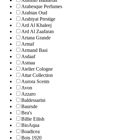
Antonio Banderas
Arabesque Perfumes
Arabian Oud
Arabiyat Prestige
Ard Al Khaleej
Ard Al Zaafaran
Ariana Grande
Armaf
Armand Basi
Asdaaf
Asmaa
Atelier Cologne
Attar Collection
Aurora Scents
Avon
Azzaro
Baldessarini
Baursde
Bea's
Billie Eilish
BioAqua
Boadicea
Bois 1920