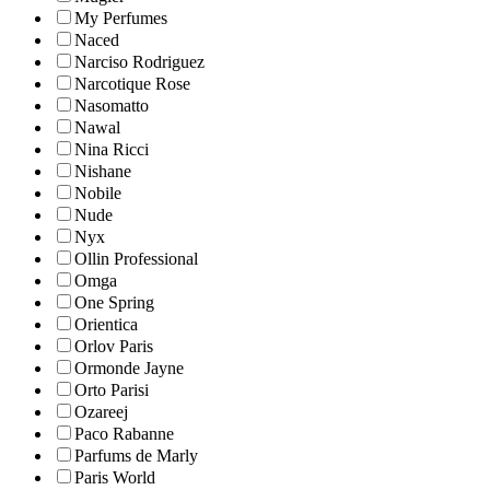
My Perfumes
Naced
Narciso Rodriguez
Narcotique Rose
Nasomatto
Nawal
Nina Ricci
Nishane
Nobile
Nude
Nyx
Ollin Professional
Omga
One Spring
Orientica
Orlov Paris
Ormonde Jayne
Orto Parisi
Ozareej
Paco Rabanne
Parfums de Marly
Paris World