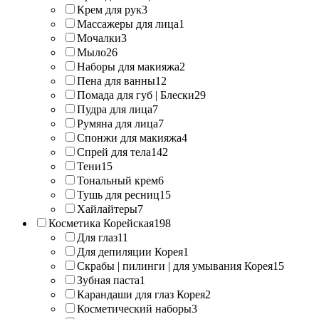
Крем для рук
3
Массажеры для лица
1
Мочалки
3
Мыло
26
Наборы для макияжа
2
Пена для ванны
12
Помада для губ | Блески
29
Пудра для лица
7
Румяна для лица
7
Спонжи для макияжа
4
Спрей для тела
142
Тени
15
Тональный крем
6
Тушь для ресниц
15
Хайлайтеры
7
Косметика Корейская
198
Для глаз
11
Для депиляции Корея
1
Скрабы | пилинги | для умывания Корея
15
Зубная паста
1
Карандаши для глаз Корея
2
Косметический наборы
3