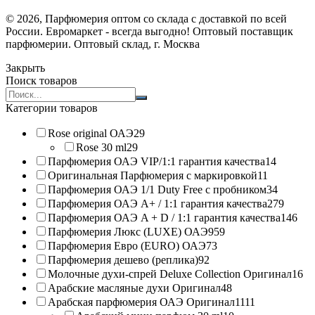
© 2026, Парфюмерия оптом со склада с доставкой по всей
России. Евромаркет - всегда выгодно! Оптовый поставщик
парфюмерии. Оптовый склад, г. Москва
Закрыть
Поиск товаров
Search
products:
Категории товаров
Rose original ОАЭ
29
Rose 30 ml
29
Парфюмерия ОАЭ VIP/1:1 гарантия качества
14
Оригинальная Парфюмерия с маркировкой
11
Парфюмерия ОАЭ 1/1 Duty Free с пробником
34
Парфюмерия ОАЭ A+ / 1:1 гарантия качества
279
Парфюмерия ОАЭ A + D / 1:1 гарантия качества
146
Парфюмерия Люкс (LUXE) ОАЭ
959
Парфюмерия Евро (EURO) ОАЭ
73
Парфюмерия дешево (реплика)
92
Молочные духи-спрей Deluxe Collection Оригинал
16
Арабские масляные духи Оригинал
48
Арабская парфюмерия ОАЭ Оригинал
1111