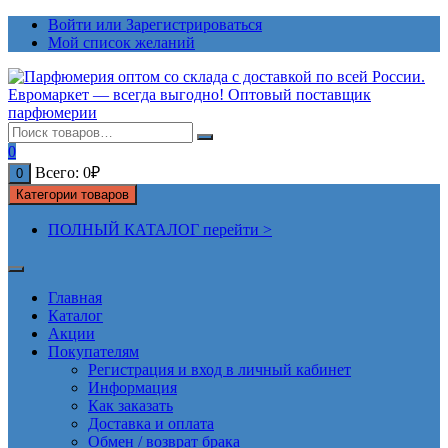
Перейти
Войти или Зарегистрироваться
к
Мой список желаний
содержимому
0
Всего:
0
₽
0
Категории товаров
ПОЛНЫЙ КАТАЛОГ перейти >
Главная
Каталог
Акции
Покупателям
Регистрация и вход в личный кабинет
Информация
Как заказать
Доставка и оплата
Обмен / возврат брака