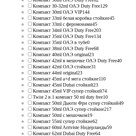
Компакт 30-32ml ОАЭ Duty Free
129
Компакт 30ml ОАЭ VIP
144
Компакт 33ml белая коробка стойкие
45
Компакт 33ml с феромонами
45
Компакт 34ml ОАЭ Duty Free
203
Компакт 35ml ОАЭ Duty Free
134
Компакт 35ml ОАЭ в тубе
0
Компакт 38ml ОАЭ Duty Free
68
Компакт 40ml ОАЭ original
23
Компакт 42ml в мешочке ОАЭ Duty Free
40
Компакт 42ml ОАЭ стойкие
31
Компакт 44ml original
23
Компакт 45ml a+d мега стойкие
110
Компакт 45ml Dubai стойкий
23
Компакт 45ml VIP супер стойкий
74
Twist 2 в 1 компакт 50 ml duty free
10
Компакт 50ml Дьюти Фри супер стойкий
49
Компакт 50ml ОАЭ супер стойкие
217
Компакт 50ml с мешочком
19
Компакт 55ml супер стойкие
62
Компакт 60ml Arriviste Нидерланды
59
Компакт 62ml Dubai Duty Free
64