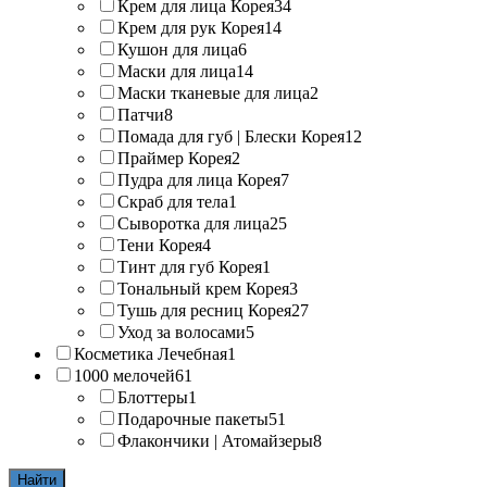
Крем для лица Корея
34
Крем для рук Корея
14
Кушон для лица
6
Маски для лица
14
Маски тканевые для лица
2
Патчи
8
Помада для губ | Блески Корея
12
Праймер Корея
2
Пудра для лица Корея
7
Скраб для тела
1
Сыворотка для лица
25
Тени Корея
4
Тинт для губ Корея
1
Тональный крем Корея
3
Тушь для ресниц Корея
27
Уход за волосами
5
Косметика Лечебная
1
1000 мелочей
61
Блоттеры
1
Подарочные пакеты
51
Флакончики | Атомайзеры
8
Найти