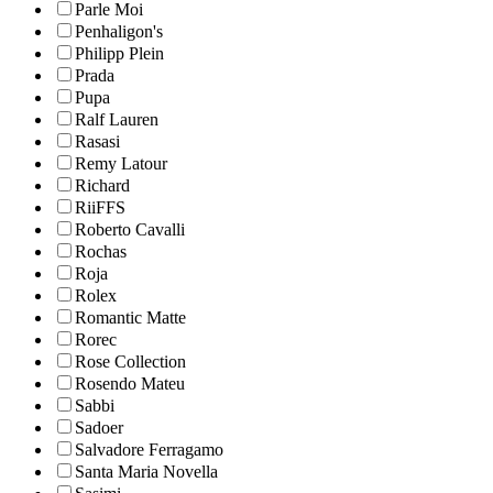
Parle Moi
Penhaligon's
Philipp Plein
Prada
Pupa
Ralf Lauren
Rasasi
Remy Latour
Richard
RiiFFS
Roberto Cavalli
Rochas
Roja
Rolex
Romantic Matte
Rorec
Rose Collection
Rosendo Mateu
Sabbi
Sadoer
Salvadore Ferragamo
Santa Maria Novella