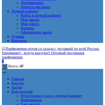
Дропшиппинг
Новости магазина
Личный кабинет
Войти в личный кабинет
Мои заказы
Мои адреса
Корзина
Оформление заказа
Отзывы
Контакты
0
Всего:
0
₽
0
Главная
Каталог
Акции
Покупателям
Регистрация и вход в личный кабинет
Информация
Как заказать