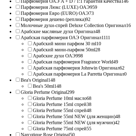
Парфюмерия ОАЭ A + D / 1:1 гарантия качества
146
Парфюмерия Люкс (LUXE) ОАЭ
959
Парфюмерия Евро (EURO) ОАЭ
73
Парфюмерия дешево (реплика)
92
Молочные духи-спрей Deluxe Collection Оригинал
16
Арабские масляные духи Оригинал
48
Арабская парфюмерия ОАЭ Оригинал
1111
Арабский мини парфюм 30 ml
10
Арабский мини-парфюм 50ml
28
Арабские духи ОАЭ
998
Арабская парфюмерия Fragrance World
49
Арабская парфюмерия Johnwin Оригинал
62
Арабская парфюмерия La Parretta Оригинал
0
Bea's Original
148
Bea's 50ml
148
Gloria Perfume Original
299
Gloria Perfume 10ml масло
68
Gloria Perfume 15ml спрей
38
Gloria Perfume 55ml спрей
48
Gloria Perfume 55ml NEW (для женщин)
48
Gloria Perfume 55ml NEW (для мужчин)
42
Gloria Perfume 75ml спрей
55
Narcotique Rose Original
50