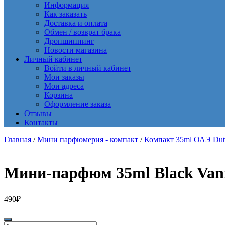
Информация
Как заказать
Доставка и оплата
Обмен / возврат брака
Дропшиппинг
Новости магазина
Личный кабинет
Войти в личный кабинет
Мои заказы
Мои адреса
Корзина
Оформление заказа
Отзывы
Контакты
Главная
/
Мини парфюмерия - компакт
/
Компакт 35ml ОАЭ Dut
Мини-парфюм 35ml Black Vanil
490
₽