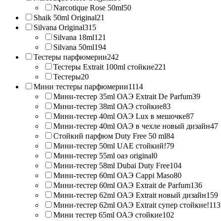
Narcotique Rose 50ml
50
Shaik 50ml Original
21
Silvana Original
315
Silvana 18ml
121
Silvana 50ml
194
Тестеры парфюмерии
242
Тестеры Extrait 100ml стойкие
221
Тестеры
20
Мини тестеры парфюмерии
1114
Мини-тестер 35ml ОАЭ Extrait De Parfum
39
Мини-тестер 38ml ОАЭ стойкие
83
Мини-тестер 40ml ОАЭ Lux в мешочке
87
Мини-тестер 40ml ОАЭ в чехле новый дизайн
47
Стойкий парфюм Duty Free 50 ml
84
Мини-тестер 50ml UAE стойкий!
79
Мини-тестер 55ml оаэ original
0
Мини-тестер 58ml Dubai Duty Free
104
Мини-тестер 60ml ОАЭ Cappi Maso
80
Мини-тестер 60ml ОАЭ Extrait de Parfum
136
Мини-тестер 62ml ОАЭ Extrait новый дизайн
159
Мини-тестер 62ml ОАЭ Extrait супер стойкие!
113
Мини тестер 65ml ОАЭ стойкие
102