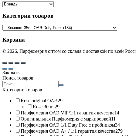
Категории товаров
Корзина
© 2026, Парфюмерия оптом со склада с доставкой по всей Рос
Закрыть
Поиск товаров
Search
products:
Категории товаров
Rose original ОАЭ
29
Rose 30 ml
29
Парфюмерия ОАЭ VIP/1:1 гарантия качества
14
Оригинальная Парфюмерия с маркировкой
11
Парфюмерия ОАЭ 1/1 Duty Free с пробником
34
Парфюмерия ОАЭ A+ / 1:1 гарантия качества
279