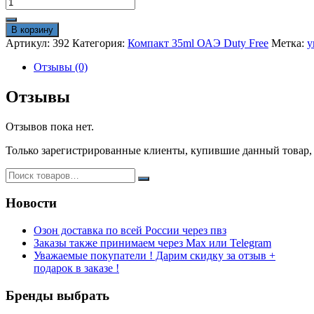
Количество
товара
Мини-
В корзину
парфюм
Артикул:
392
Категория:
Компакт 35ml ОАЭ Duty Free
Метка:
у
35ml
Black
Отзывы (0)
Vanilla
duty
Отзывы
free
Отзывов пока нет.
Только зарегистрированные клиенты, купившие данный товар,
Новости
Озон доставка по всей России через пвз
Заказы также принимаем через Max или Telegram
Уважаемые покупатели ! Дарим скидку за отзыв +
подарок в заказе !
Бренды выбрать