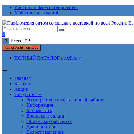
Перейти
Войти или Зарегистрироваться
к
Мой список желаний
содержимому
0
Всего:
0
₽
0
Категории товаров
ПОЛНЫЙ КАТАЛОГ перейти >
Главная
Каталог
Акции
Покупателям
Регистрация и вход в личный кабинет
Информация
Как заказать
Доставка и оплата
Обмен / возврат брака
Дропшиппинг
Новости магазина