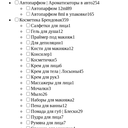
Автопарфюм | Ароматизаторы в авто
254
Автопарфюм 12ml
89
Автопарфюм 8ml в упаковке
165
Косметика Брендовая
359
Салфетки для лица
1
Гель для душа
12
Праймер под макияж
1
Для депиляции
1
Кисти для макияжа
12
Консилер
1
Косметички
5
Крем для лица
6
Крем для тела | Лосьоны
45
Крем для рук
3
Массажеры для лица
1
Мочалки
3
Мыло
26
Наборы для макияжа
2
Пена для ванны
12
Помада для губ | Блески
29
Пудра для лица
7
Румяна для лица
7