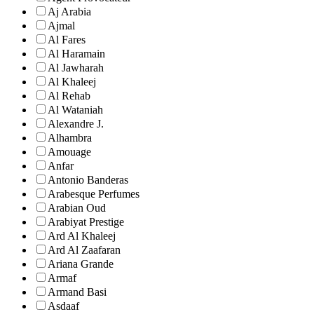
Aj Arabia
Ajmal
Al Fares
Al Haramain
Al Jawharah
Al Khaleej
Al Rehab
Al Wataniah
Alexandre J.
Alhambra
Amouage
Anfar
Antonio Banderas
Arabesque Perfumes
Arabian Oud
Arabiyat Prestige
Ard Al Khaleej
Ard Al Zaafaran
Ariana Grande
Armaf
Armand Basi
Asdaaf