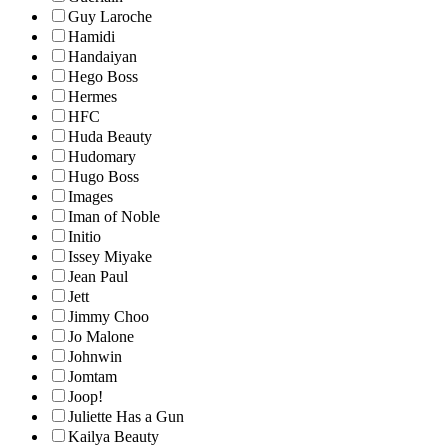
Guy Laroche
Hamidi
Handaiyan
Hego Boss
Hermes
HFC
Huda Beauty
Hudomary
Hugo Boss
Images
Iman of Noble
Initio
Issey Miyake
Jean Paul
Jett
Jimmy Choo
Jo Malone
Johnwin
Jomtam
Joop!
Juliette Has a Gun
Kailya Beauty