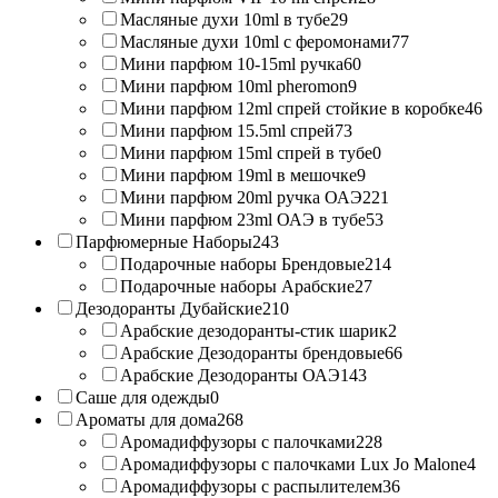
Масляные духи 10ml в тубе
29
Масляные духи 10ml с феромонами
77
Мини парфюм 10-15ml ручка
60
Мини парфюм 10ml pheromon
9
Мини парфюм 12ml спрей стойкие в коробке
46
Мини парфюм 15.5ml спрей
73
Мини парфюм 15ml спрей в тубе
0
Мини парфюм 19ml в мешочке
9
Мини парфюм 20ml ручка ОАЭ
221
Мини парфюм 23ml ОАЭ в тубе
53
Парфюмерные Наборы
243
Подарочные наборы Брендовые
214
Подарочные наборы Арабские
27
Дезодоранты Дубайские
210
Арабские дезодоранты-стик шарик
2
Арабские Дезодоранты брендовые
66
Арабские Дезодоранты ОАЭ
143
Саше для одежды
0
Ароматы для дома
268
Аромадиффузоры с палочками
228
Аромадиффузоры с палочками Lux Jo Malone
4
Аромадиффузоры с распылителем
36