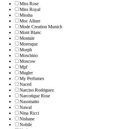
Miss Rose
Miss Royal
Missha
Moc Allure
Mode Creation Munich
Mont Blanc
Montale
Moresque
Morph
Moschino
Moscow
Mpf
Mugler
My Perfumes
Naced
Narciso Rodriguez
Narcotique Rose
Nasomatto
Nawal
Nina Ricci
Nishane
Nobile