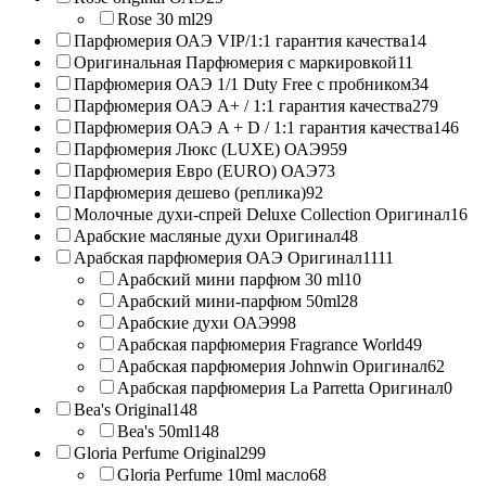
Rose 30 ml
29
Парфюмерия ОАЭ VIP/1:1 гарантия качества
14
Оригинальная Парфюмерия с маркировкой
11
Парфюмерия ОАЭ 1/1 Duty Free с пробником
34
Парфюмерия ОАЭ A+ / 1:1 гарантия качества
279
Парфюмерия ОАЭ A + D / 1:1 гарантия качества
146
Парфюмерия Люкс (LUXE) ОАЭ
959
Парфюмерия Евро (EURO) ОАЭ
73
Парфюмерия дешево (реплика)
92
Молочные духи-спрей Deluxe Collection Оригинал
16
Арабские масляные духи Оригинал
48
Арабская парфюмерия ОАЭ Оригинал
1111
Арабский мини парфюм 30 ml
10
Арабский мини-парфюм 50ml
28
Арабские духи ОАЭ
998
Арабская парфюмерия Fragrance World
49
Арабская парфюмерия Johnwin Оригинал
62
Арабская парфюмерия La Parretta Оригинал
0
Bea's Original
148
Bea's 50ml
148
Gloria Perfume Original
299
Gloria Perfume 10ml масло
68