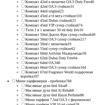
Компакт 42ml в мешочке ОАЭ Duty Free
40
Компакт 42ml ОАЭ стойкие
31
Компакт 44ml original
23
Компакт 45ml a+d мега стойкие
110
Компакт 45ml Dubai стойкий
23
Компакт 45ml VIP супер стойкий
74
Twist 2 в 1 компакт 50 ml duty free
10
Компакт 50ml Дьюти Фри супер стойкий
49
Компакт 50ml ОАЭ супер стойкие
217
Компакт 50ml с мешочком
19
Компакт 55ml супер стойкие
62
Компакт 60ml Arriviste Нидерланды
59
Компакт 62ml Dubai Duty Free
64
Компакт 64ml ОАЭ
40
Компакт 66ml ОАЭ супер стойкие
104
Компакт 67ml Fragrance World подарочная
коробка
107
Мини парфюмерия - пробники
768
Масляные духи 6ml Aksa
8
Масляные духи 6ml Al Rehab
8
Масляные духи 6ml Hayat Perfume
86
Мини парфюм 7.5ml ОАЭ с феромоном
1
Мини парфюм VIP 10 ml спрей
28