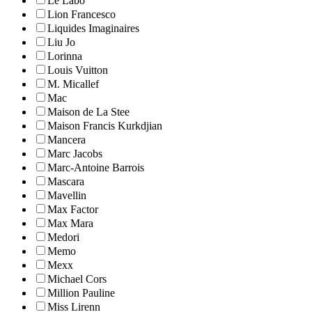
Le Labo
Lion Francesco
Liquides Imaginaires
Liu Jo
Lorinna
Louis Vuitton
M. Micallef
Mac
Maison de La Stee
Maison Francis Kurkdjian
Mancera
Marc Jacobs
Marc-Antoine Barrois
Mascara
Mavellin
Max Factor
Max Mara
Medori
Memo
Mexx
Michael Cors
Million Pauline
Miss Lirenn