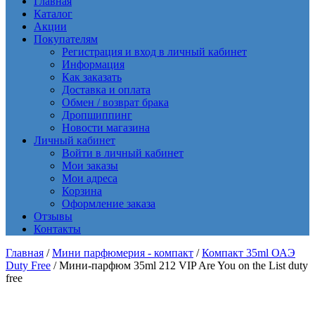
Главная
Каталог
Акции
Покупателям
Регистрация и вход в личный кабинет
Информация
Как заказать
Доставка и оплата
Обмен / возврат брака
Дропшиппинг
Новости магазина
Личный кабинет
Войти в личный кабинет
Мои заказы
Мои адреса
Корзина
Оформление заказа
Отзывы
Контакты
Главная
/
Мини парфюмерия - компакт
/
Компакт 35ml ОАЭ
Duty Free
/ Мини-парфюм 35ml 212 VIP Are You on the List duty
free