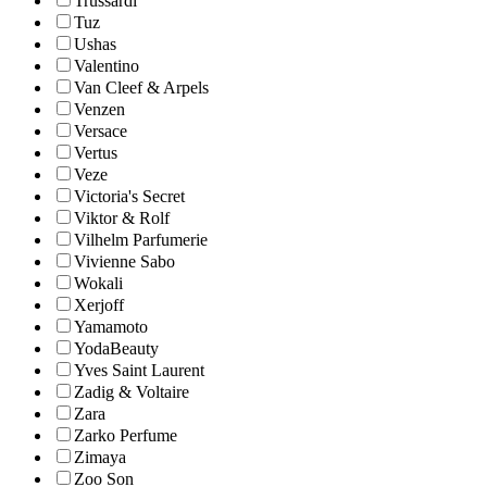
Trussardi
Tuz
Ushas
Valentino
Van Cleef & Arpels
Venzen
Versace
Vertus
Veze
Victoria's Secret
Viktor & Rolf
Vilhelm Parfumerie
Vivienne Sabo
Wokali
Xerjoff
Yamamoto
YodaBeauty
Yves Saint Laurent
Zadig & Voltaire
Zara
Zarko Perfume
Zimaya
Zoo Son