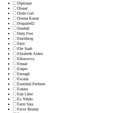
Diptyque
Disaar
Dodo Girl
Donna Karan
Dsquared2
Dunhill
Duty Free
Eisenberg
Ekel
Elie Saab
Elizabeth Arden
Elizavecca
Emaar
Emper
Enough
Escada
Essential Parfums
Estiara
Etat Libre
Ex Nihilo
Farm Stay
Favor Beauty