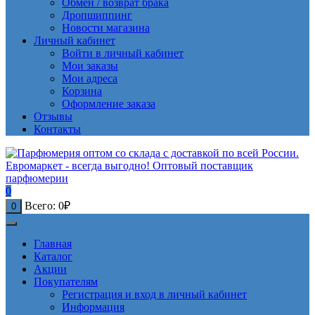
Обмен / возврат брака
Дропшиппинг
Новости магазина
Личный кабинет
Войти в личный кабинет
Мои заказы
Мои адреса
Корзина
Оформление заказа
Отзывы
Контакты
0
Всего:
0
₽
0
Главная
Каталог
Акции
Покупателям
Регистрация и вход в личный кабинет
Информация