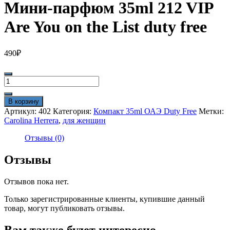
Мини-парфюм 35ml 212 VIP
Are You on the List duty free
490
₽
Количество
товара
Мини-
В корзину
парфюм
Артикул:
402
Категория:
Компакт 35ml ОАЭ Duty Free
Метки:
35ml
Carolina Herrera
,
для женщин
212
VIP
Отзывы (0)
Are
You
Отзывы
on
the
Отзывов пока нет.
List
duty
Только зарегистрированные клиенты, купившие данный
free
товар, могут публиковать отзывы.