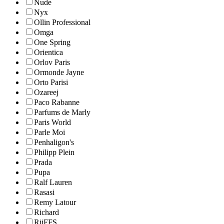
Nude
Nyx
Ollin Professional
Omga
One Spring
Orientica
Orlov Paris
Ormonde Jayne
Orto Parisi
Ozareej
Paco Rabanne
Parfums de Marly
Paris World
Parle Moi
Penhaligon's
Philipp Plein
Prada
Pupa
Ralf Lauren
Rasasi
Remy Latour
Richard
RiiFFS