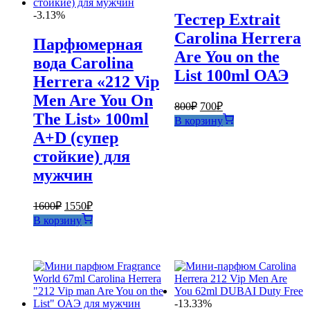
-3.13%
Тестер Extrait
Carolina Herrera
Парфюмерная
Are You on the
вода Carolina
List 100ml ОАЭ
Herrera «212 Vip
Men Are You On
Первоначальная
Текущая
800
₽
700
₽
The List» 100ml
цена
цена:
В корзину
составляла
700₽.
А+D (супер
800₽.
стойкие) для
мужчин
Первоначальная
Текущая
1600
₽
1550
₽
цена
цена:
В корзину
составляла
1550₽.
1600₽.
-13.33%