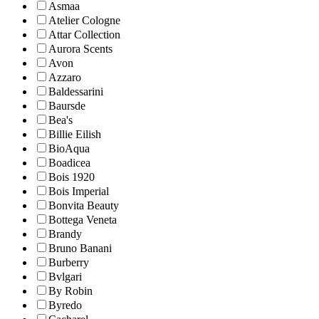
Asmaa
Atelier Cologne
Attar Collection
Aurora Scents
Avon
Azzaro
Baldessarini
Baursde
Bea's
Billie Eilish
BioAqua
Boadicea
Bois 1920
Bois Imperial
Bonvita Beauty
Bottega Veneta
Brandy
Bruno Banani
Burberry
Bvlgari
By Robin
Byredo