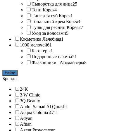
Сыворотка для лица
25
Тени Корея
4
Тинт для губ Корея
1
Тональный крем Корея
3
Тушь для ресниц Корея
27
Уход за волосами
5
Косметика Лечебная
1
1000 мелочей
61
Блоттеры
1
Подарочные пакеты
51
Флакончики | Атомайзеры
8
Найти
Бренды
24K
3 W Clinic
3Q Beauty
Abdul Samad Al Qurashi
Acqua Colonia 4711
Adyan
Afnan
Agent Provocateur