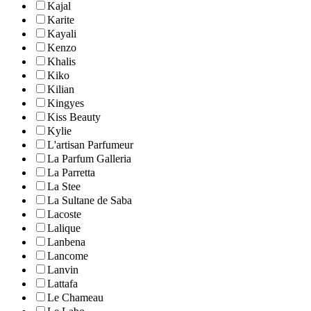
Kajal
Karite
Kayali
Kenzo
Khalis
Kiko
Kilian
Kingyes
Kiss Beauty
Kylie
L'artisan Parfumeur
La Parfum Galleria
La Parretta
La Stee
La Sultane de Saba
Lacoste
Lalique
Lanbena
Lancome
Lanvin
Lattafa
Le Chameau