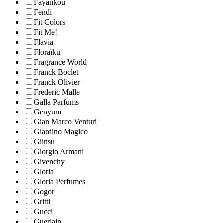
Fayankou
Fendi
Fit Colors
Fit Me!
Flavia
Floraïku
Fragrance World
Franck Boclet
Franck Olivier
Frederic Malle
Galla Parfums
Genyum
Gian Marco Venturi
Giardino Magico
Giinsu
Giorgio Armani
Givenchy
Gloria
Gloria Perfumes
Gogor
Gritti
Gucci
Guerlain