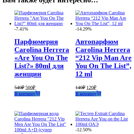
Вам также будет интересно…
-7.41%
-14.29%
Парфюмерия
Автопарфюм
Carolina Herrera
Carolina Herrera
«Are You On The
“212 Vip Man Are
List?» 80ml для
You On The List”,
женщин
12 ml
Первоначальная
Текущая
Первоначальная
Текущая
540
₽
500
₽
140
₽
120
₽
цена
цена:
цена
цена:
В корзину
В корзину
составляла
составляла
500₽.
120₽.
540₽.
140₽.
-12.50%