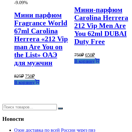
-9.09%
Мини-парфюм
Мини парфюм
Carolina Herrera
Fragrance World
212 Vip Men Are
67ml Carolina
You 62ml DUBAI
Herrera «212 Vip
Duty Free
man Are You on
the List» ОАЭ
Первоначальная
Текущая
750
₽
650
₽
цена
цена:
В корзину
для мужчин
составляла
650₽.
750₽.
Первоначальная
Текущая
825
₽
750
₽
цена
цена:
В корзину
составляла
750₽.
825₽.
Новости
Озон доставка по всей России через пвз