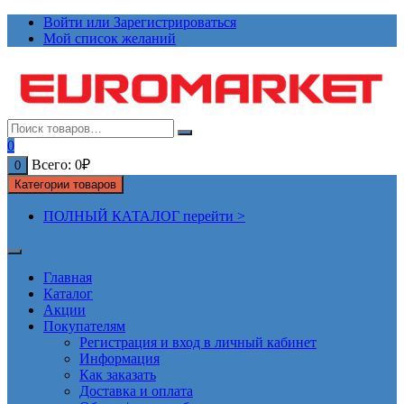
Перейти
Войти или Зарегистрироваться
к
Мой список желаний
содержимому
0
Всего:
0
₽
0
Категории товаров
ПОЛНЫЙ КАТАЛОГ перейти >
Главная
Каталог
Акции
Покупателям
Регистрация и вход в личный кабинет
Информация
Как заказать
Доставка и оплата