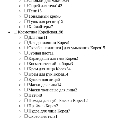
Спонжи для макияжа
4
Спрей для тела
142
Тени
15
Тональный крем
6
Тушь для ресниц
15
Хайлайтеры
7
Косметика Корейская
198
Для глаз
11
Для депиляции Корея
1
Скрабы | пилинги | для умывания Корея
15
Зубная паста
1
Карандаши для глаз Корея
2
Косметический наборы
3
Крем для лица Корея
34
Крем для рук Корея
14
Кушон для лица
6
Маски для лица
14
Маски тканевые для лица
2
Патчи
8
Помада для губ | Блески Корея
12
Праймер Корея
2
Пудра для лица Корея
7
Скраб для тела
1