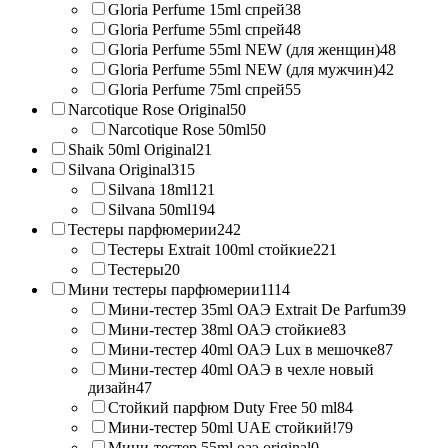
Gloria Perfume 15ml спрей
38
Gloria Perfume 55ml спрей
48
Gloria Perfume 55ml NEW (для женщин)
48
Gloria Perfume 55ml NEW (для мужчин)
42
Gloria Perfume 75ml спрей
55
Narcotique Rose Original
50
Narcotique Rose 50ml
50
Shaik 50ml Original
21
Silvana Original
315
Silvana 18ml
121
Silvana 50ml
194
Тестеры парфюмерии
242
Тестеры Extrait 100ml стойкие
221
Тестеры
20
Мини тестеры парфюмерии
1114
Мини-тестер 35ml ОАЭ Extrait De Parfum
39
Мини-тестер 38ml ОАЭ стойкие
83
Мини-тестер 40ml ОАЭ Lux в мешочке
87
Мини-тестер 40ml ОАЭ в чехле новый
дизайн
47
Стойкий парфюм Duty Free 50 ml
84
Мини-тестер 50ml UAE стойкий!
79
Мини-тестер 55ml оаэ original
0