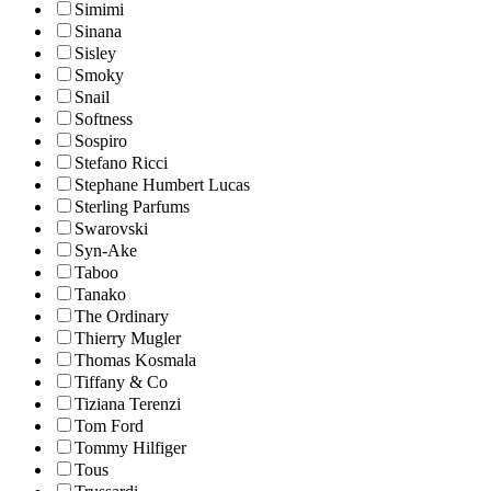
Simimi
Sinana
Sisley
Smoky
Snail
Softness
Sospiro
Stefano Ricci
Stephane Humbert Lucas
Sterling Parfums
Swarovski
Syn-Ake
Taboo
Tanako
The Ordinary
Thierry Mugler
Thomas Kosmala
Tiffany & Co
Tiziana Terenzi
Tom Ford
Tommy Hilfiger
Tous