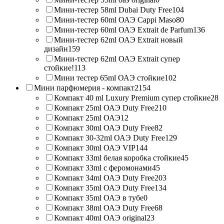
Мини-тестер 58ml Dubai Duty Free
104
Мини-тестер 60ml ОАЭ Cappi Maso
80
Мини-тестер 60ml ОАЭ Extrait de Parfum
136
Мини-тестер 62ml ОАЭ Extrait новый
дизайн
159
Мини-тестер 62ml ОАЭ Extrait супер
стойкие!
113
Мини тестер 65ml ОАЭ стойкие
102
Мини парфюмерия - компакт
2154
Компакт 40 ml Luxury Premium супер стойкие
28
Компакт 25ml ОАЭ Duty Free
210
Компакт 25ml ОАЭ
12
Компакт 30ml ОАЭ Duty Free
82
Компакт 30-32ml ОАЭ Duty Free
129
Компакт 30ml ОАЭ VIP
144
Компакт 33ml белая коробка стойкие
45
Компакт 33ml с феромонами
45
Компакт 34ml ОАЭ Duty Free
203
Компакт 35ml ОАЭ Duty Free
134
Компакт 35ml ОАЭ в тубе
0
Компакт 38ml ОАЭ Duty Free
68
Компакт 40ml ОАЭ original
23