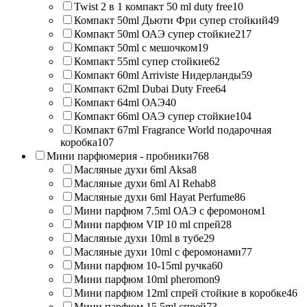
Twist 2 в 1 компакт 50 ml duty free
10
Компакт 50ml Дьюти Фри супер стойкий
49
Компакт 50ml ОАЭ супер стойкие
217
Компакт 50ml с мешочком
19
Компакт 55ml супер стойкие
62
Компакт 60ml Arriviste Нидерланды
59
Компакт 62ml Dubai Duty Free
64
Компакт 64ml ОАЭ
40
Компакт 66ml ОАЭ супер стойкие
104
Компакт 67ml Fragrance World подарочная
коробка
107
Мини парфюмерия - пробники
768
Масляные духи 6ml Aksa
8
Масляные духи 6ml Al Rehab
8
Масляные духи 6ml Hayat Perfume
86
Мини парфюм 7.5ml ОАЭ с феромоном
1
Мини парфюм VIP 10 ml спрей
28
Масляные духи 10ml в тубе
29
Масляные духи 10ml с феромонами
77
Мини парфюм 10-15ml ручка
60
Мини парфюм 10ml pheromon
9
Мини парфюм 12ml спрей стойкие в коробке
46
Мини парфюм 15.5ml спрей
73