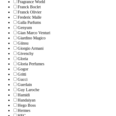
Fragrance World
Franck Boclet
Franck Olivier
Frederic Malle
Galla Parfums
Genyum
Gian Marco Venturi
Giardino Magico
Giinsu
Giorgio Armani
Givenchy
Gloria
Gloria Perfumes
Gogor
Gritti
Gucci
Guerlain
Guy Laroche
Hamidi
Handaiyan
Hego Boss
Hermes
HFC