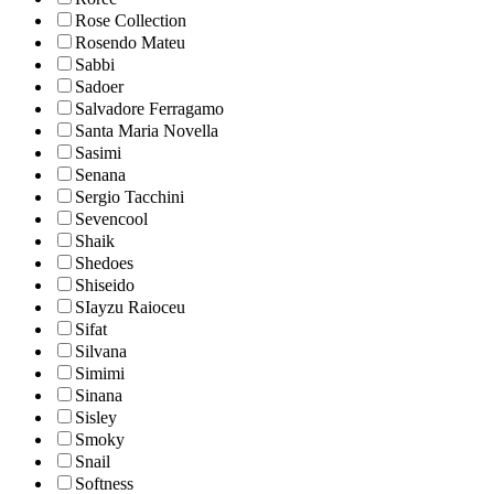
Rose Collection
Rosendo Mateu
Sabbi
Sadoer
Salvadore Ferragamo
Santa Maria Novella
Sasimi
Senana
Sergio Tacchini
Sevencool
Shaik
Shedoes
Shiseido
SIayzu Raioceu
Sifat
Silvana
Simimi
Sinana
Sisley
Smoky
Snail
Softness