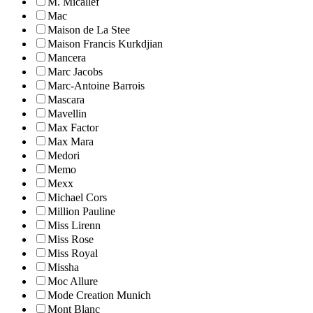
M. Micallef
Mac
Maison de La Stee
Maison Francis Kurkdjian
Mancera
Marc Jacobs
Marc-Antoine Barrois
Mascara
Mavellin
Max Factor
Max Mara
Medori
Memo
Mexx
Michael Cors
Million Pauline
Miss Lirenn
Miss Rose
Miss Royal
Missha
Moc Allure
Mode Creation Munich
Mont Blanc