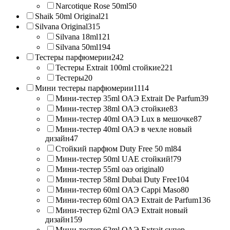
Narcotique Rose 50ml
50
Shaik 50ml Original
21
Silvana Original
315
Silvana 18ml
121
Silvana 50ml
194
Тестеры парфюмерии
242
Тестеры Extrait 100ml стойкие
221
Тестеры
20
Мини тестеры парфюмерии
1114
Мини-тестер 35ml ОАЭ Extrait De Parfum
39
Мини-тестер 38ml ОАЭ стойкие
83
Мини-тестер 40ml ОАЭ Lux в мешочке
87
Мини-тестер 40ml ОАЭ в чехле новый
дизайн
47
Стойкий парфюм Duty Free 50 ml
84
Мини-тестер 50ml UAE стойкий!
79
Мини-тестер 55ml оаэ original
0
Мини-тестер 58ml Dubai Duty Free
104
Мини-тестер 60ml ОАЭ Cappi Maso
80
Мини-тестер 60ml ОАЭ Extrait de Parfum
136
Мини-тестер 62ml ОАЭ Extrait новый
дизайн
159
Мини-тестер 62ml ОАЭ Extrait супер