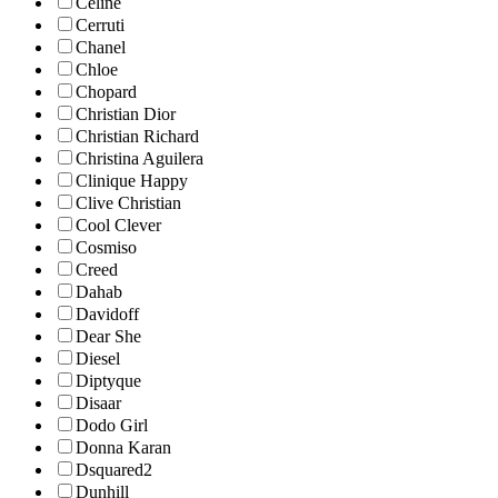
Celine
Cerruti
Chanel
Chloe
Chopard
Christian Dior
Christian Richard
Christina Aguilera
Clinique Happy
Clive Christian
Cool Clever
Cosmiso
Creed
Dahab
Davidoff
Dear She
Diesel
Diptyque
Disaar
Dodo Girl
Donna Karan
Dsquared2
Dunhill