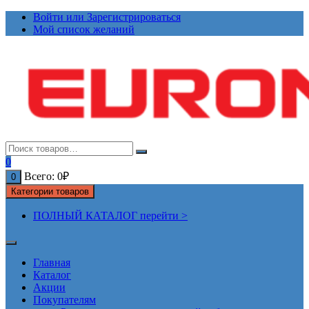
Перейти
Войти или Зарегистрироваться
к
Мой список желаний
содержимому
0
Всего:
0
₽
0
Категории товаров
ПОЛНЫЙ КАТАЛОГ перейти >
Главная
Каталог
Акции
Покупателям