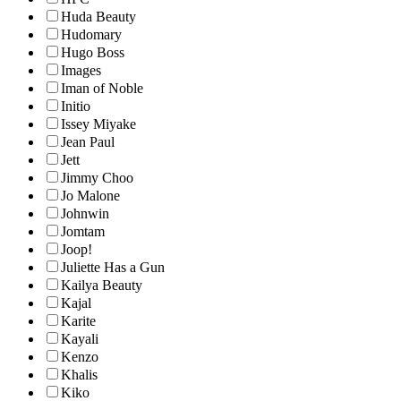
Huda Beauty
Hudomary
Hugo Boss
Images
Iman of Noble
Initio
Issey Miyake
Jean Paul
Jett
Jimmy Choo
Jo Malone
Johnwin
Jomtam
Joop!
Juliette Has a Gun
Kailya Beauty
Kajal
Karite
Kayali
Kenzo
Khalis
Kiko