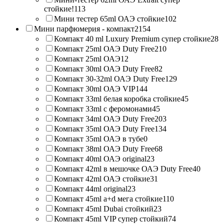
стойкие!
113
Мини тестер 65ml ОАЭ стойкие
102
Мини парфюмерия - компакт
2154
Компакт 40 ml Luxury Premium супер стойкие
28
Компакт 25ml ОАЭ Duty Free
210
Компакт 25ml ОАЭ
12
Компакт 30ml ОАЭ Duty Free
82
Компакт 30-32ml ОАЭ Duty Free
129
Компакт 30ml ОАЭ VIP
144
Компакт 33ml белая коробка стойкие
45
Компакт 33ml с феромонами
45
Компакт 34ml ОАЭ Duty Free
203
Компакт 35ml ОАЭ Duty Free
134
Компакт 35ml ОАЭ в тубе
0
Компакт 38ml ОАЭ Duty Free
68
Компакт 40ml ОАЭ original
23
Компакт 42ml в мешочке ОАЭ Duty Free
40
Компакт 42ml ОАЭ стойкие
31
Компакт 44ml original
23
Компакт 45ml a+d мега стойкие
110
Компакт 45ml Dubai стойкий
23
Компакт 45ml VIP супер стойкий
74