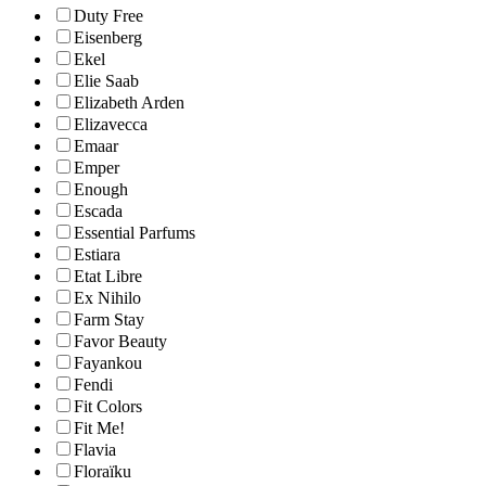
Duty Free
Eisenberg
Ekel
Elie Saab
Elizabeth Arden
Elizavecca
Emaar
Emper
Enough
Escada
Essential Parfums
Estiara
Etat Libre
Ex Nihilo
Farm Stay
Favor Beauty
Fayankou
Fendi
Fit Colors
Fit Me!
Flavia
Floraïku