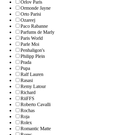
Orlov Paris
Ormonde Jayne
Orto Parisi
Ozareej
Paco Rabanne
Parfums de Marly
Paris World
Parle Moi
Penhaligon's
Philipp Plein
Prada
Pupa
Ralf Lauren
Rasasi
Remy Latour
Richard
RiiFFS
Roberto Cavalli
Rochas
Roja
Rolex
Romantic Matte
Rorec