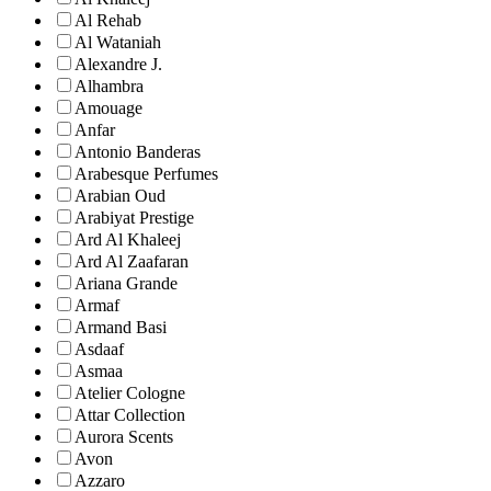
Al Rehab
Al Wataniah
Alexandre J.
Alhambra
Amouage
Anfar
Antonio Banderas
Arabesque Perfumes
Arabian Oud
Arabiyat Prestige
Ard Al Khaleej
Ard Al Zaafaran
Ariana Grande
Armaf
Armand Basi
Asdaaf
Asmaa
Atelier Cologne
Attar Collection
Aurora Scents
Avon
Azzaro