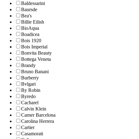
Baldessarini
Baursde
Bea's
Billie Eilish
BioAqua
Boadicea
Bois 1920
Bois Imperial
Bonvita Beauty
Bottega Veneta
Brandy
Bruno Banani
Burberry
Bvlgari
By Robin
Byredo
Cacharel
Calvin Klein
Carner Barcelona
Carolina Herrera
Cartier
Casamorati