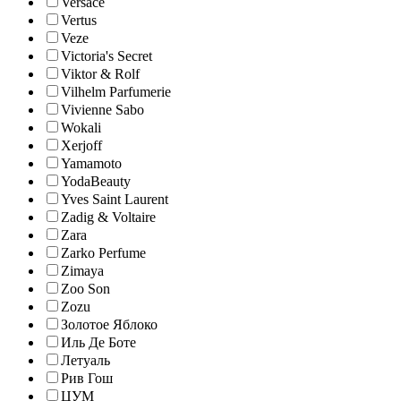
Versace
Vertus
Veze
Victoria's Secret
Viktor & Rolf
Vilhelm Parfumerie
Vivienne Sabo
Wokali
Xerjoff
Yamamoto
YodaBeauty
Yves Saint Laurent
Zadig & Voltaire
Zara
Zarko Perfume
Zimaya
Zoo Son
Zozu
Золотое Яблоко
Иль Де Боте
Летуаль
Рив Гош
ЦУМ