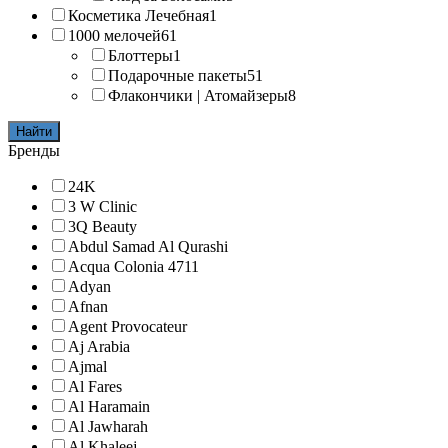
Косметика Лечебная
1
1000 мелочей
61
Блоттеры
1
Подарочные пакеты
51
Флакончики | Атомайзеры
8
Найти
Бренды
24K
3 W Clinic
3Q Beauty
Abdul Samad Al Qurashi
Acqua Colonia 4711
Adyan
Afnan
Agent Provocateur
Aj Arabia
Ajmal
Al Fares
Al Haramain
Al Jawharah
Al Khaleej