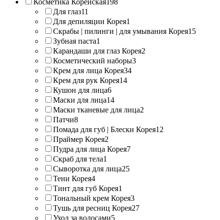
Косметика Корейская
198
Для глаз
11
Для депиляции Корея
1
Скрабы | пилинги | для умывания Корея
15
Зубная паста
1
Карандаши для глаз Корея
2
Косметический наборы
3
Крем для лица Корея
34
Крем для рук Корея
14
Кушон для лица
6
Маски для лица
14
Маски тканевые для лица
2
Патчи
8
Помада для губ | Блески Корея
12
Праймер Корея
2
Пудра для лица Корея
7
Скраб для тела
1
Сыворотка для лица
25
Тени Корея
4
Тинт для губ Корея
1
Тональный крем Корея
3
Тушь для ресниц Корея
27
Уход за волосами
5