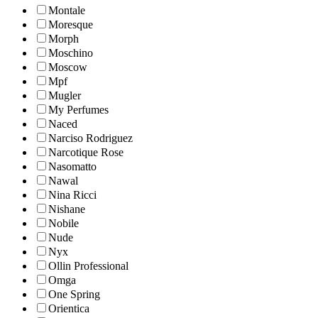
Montale
Moresque
Morph
Moschino
Moscow
Mpf
Mugler
My Perfumes
Naced
Narciso Rodriguez
Narcotique Rose
Nasomatto
Nawal
Nina Ricci
Nishane
Nobile
Nude
Nyx
Ollin Professional
Omga
One Spring
Orientica