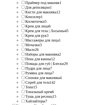
Праймер под макияж
1
Для депиляции
1
Кисти для макияжа
12
Консилер
1
Косметички
5
Крем для лица
6
Крем для тела | Лосьоны
45
Крем для рук
3
Массажеры для лица
1
Мочалки
3
Мыло
26
Наборы для макияжа
2
Пена для ванны
12
Помада для губ | Блески
29
Пудра для лица
7
Румяна для лица
7
Спонжи для макияжа
4
Спрей для тела
142
Тени
15
Тональный крем
6
Тушь для ресниц
15
Хайлайтеры
7