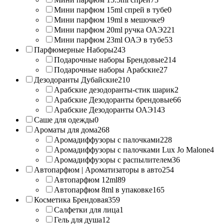
Мини парфюм 15ml спрей в тубе
0
Мини парфюм 19ml в мешочке
9
Мини парфюм 20ml ручка ОАЭ
221
Мини парфюм 23ml ОАЭ в тубе
53
Парфюмерные Наборы
243
Подарочные наборы Брендовые
214
Подарочные наборы Арабские
27
Дезодоранты Дубайские
210
Арабские дезодоранты-стик шарик
2
Арабские Дезодоранты брендовые
66
Арабские Дезодоранты ОАЭ
143
Саше для одежды
0
Ароматы для дома
268
Аромадиффузоры с палочками
228
Аромадиффузоры с палочками Lux Jo Malone
4
Аромадиффузоры с распылителем
36
Автопарфюм | Ароматизаторы в авто
254
Автопарфюм 12ml
89
Автопарфюм 8ml в упаковке
165
Косметика Брендовая
359
Салфетки для лица
1
Гель для душа
12