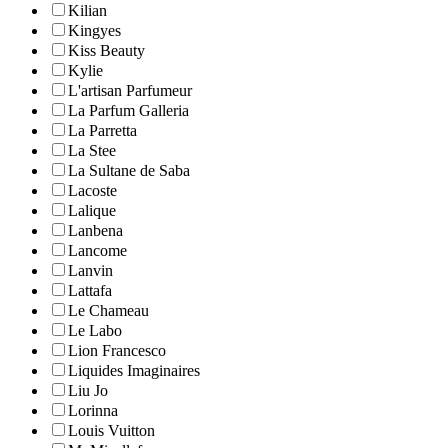
Kilian
Kingyes
Kiss Beauty
Kylie
L'artisan Parfumeur
La Parfum Galleria
La Parretta
La Stee
La Sultane de Saba
Lacoste
Lalique
Lanbena
Lancome
Lanvin
Lattafa
Le Chameau
Le Labo
Lion Francesco
Liquides Imaginaires
Liu Jo
Lorinna
Louis Vuitton