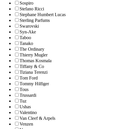
Sospiro
Stefano Ricci
Stephane Humbert Lucas
Sterling Parfums
Swarovski
Syn-Ake
Taboo
Tanako
The Ordinary
Thierry Mugler
Thomas Kosmala
Tiffany & Co
Tiziana Terenzi
Tom Ford
Tommy Hilfiger
Tous
Trussardi
Tuz
Ushas
Valentino
Van Cleef & Arpels
Venzen