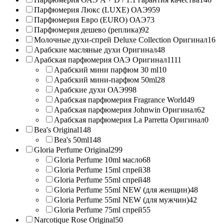
Парфюмерия Люкс (LUXE) ОАЭ
959
Парфюмерия Евро (EURO) ОАЭ
73
Парфюмерия дешево (реплика)
92
Молочные духи-спрей Deluxe Collection Оригинал
16
Арабские масляные духи Оригинал
48
Арабская парфюмерия ОАЭ Оригинал
1111
Арабский мини парфюм 30 ml
10
Арабский мини-парфюм 50ml
28
Арабские духи ОАЭ
998
Арабская парфюмерия Fragrance World
49
Арабская парфюмерия Johnwin Оригинал
62
Арабская парфюмерия La Parretta Оригинал
0
Bea's Original
148
Bea's 50ml
148
Gloria Perfume Original
299
Gloria Perfume 10ml масло
68
Gloria Perfume 15ml спрей
38
Gloria Perfume 55ml спрей
48
Gloria Perfume 55ml NEW (для женщин)
48
Gloria Perfume 55ml NEW (для мужчин)
42
Gloria Perfume 75ml спрей
55
Narcotique Rose Original
50