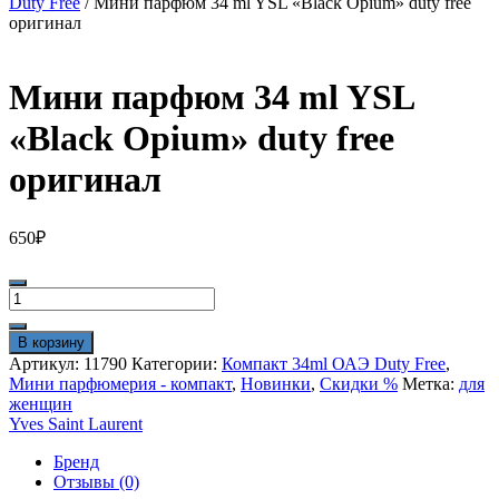
Duty Free
/ Мини парфюм 34 ml YSL «Black Opium» duty free
оригинал
Мини парфюм 34 ml YSL
«Black Opium» duty free
оригинал
650
₽
Количество
товара
Мини
В корзину
парфюм
Артикул:
11790
Категории:
Компакт 34ml ОАЭ Duty Free
,
34
Мини парфюмерия - компакт
,
Новинки
,
Скидки %
Метка:
для
ml
женщин
YSL
Yves Saint Laurent
"Black
Opium"
Бренд
duty
Отзывы (0)
free