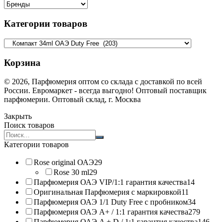
Категории товаров
Корзина
© 2026, Парфюмерия оптом со склада с доставкой по всей
России. Евромаркет - всегда выгодно! Оптовый поставщик
парфюмерии. Оптовый склад, г. Москва
Закрыть
Поиск товаров
Search
products:
Категории товаров
Rose original ОАЭ
29
Rose 30 ml
29
Парфюмерия ОАЭ VIP/1:1 гарантия качества
14
Оригинальная Парфюмерия с маркировкой
11
Парфюмерия ОАЭ 1/1 Duty Free с пробником
34
Парфюмерия ОАЭ A+ / 1:1 гарантия качества
279
Парфюмерия ОАЭ A + D / 1:1 гарантия качества
146