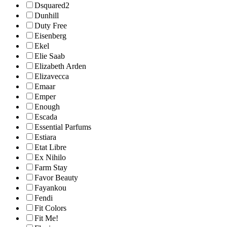
Dsquared2
Dunhill
Duty Free
Eisenberg
Ekel
Elie Saab
Elizabeth Arden
Elizavecca
Emaar
Emper
Enough
Escada
Essential Parfums
Estiara
Etat Libre
Ex Nihilo
Farm Stay
Favor Beauty
Fayankou
Fendi
Fit Colors
Fit Me!