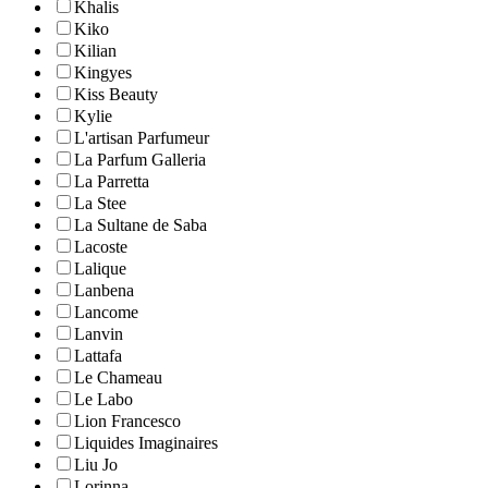
Khalis
Kiko
Kilian
Kingyes
Kiss Beauty
Kylie
L'artisan Parfumeur
La Parfum Galleria
La Parretta
La Stee
La Sultane de Saba
Lacoste
Lalique
Lanbena
Lancome
Lanvin
Lattafa
Le Chameau
Le Labo
Lion Francesco
Liquides Imaginaires
Liu Jo
Lorinna