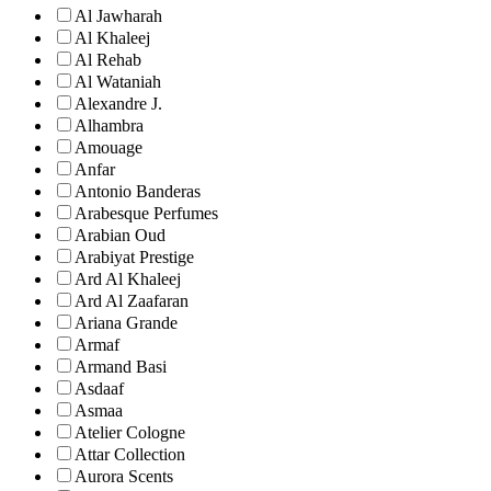
Al Jawharah
Al Khaleej
Al Rehab
Al Wataniah
Alexandre J.
Alhambra
Amouage
Anfar
Antonio Banderas
Arabesque Perfumes
Arabian Oud
Arabiyat Prestige
Ard Al Khaleej
Ard Al Zaafaran
Ariana Grande
Armaf
Armand Basi
Asdaaf
Asmaa
Atelier Cologne
Attar Collection
Aurora Scents