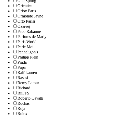
One Spring
Orientica
Orlov Paris
Ormonde Jayne
Orto Parisi
Ozareej
Paco Rabanne
Parfums de Marly
Paris World
Parle Moi
Penhaligon's
Philipp Plein
Prada
Pupa
Ralf Lauren
Rasasi
Remy Latour
Richard
RiiFFS
Roberto Cavalli
Rochas
Roja
Rolex