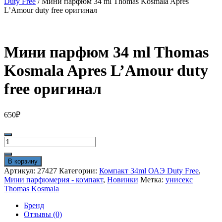
Duty Free
/ Мини парфюм 34 ml Thomas Kosmala Apres
L’Amour duty free оригинал
Мини парфюм 34 ml Thomas
Kosmala Apres L’Amour duty
free оригинал
650
₽
Количество
товара
Мини
В корзину
парфюм
Артикул:
27427
Категории:
Компакт 34ml ОАЭ Duty Free
,
34
Мини парфюмерия - компакт
,
Новинки
Метка:
унисекс
ml
Thomas Kosmala
Thomas
Kosmala
Бренд
Apres
Отзывы (0)
L'Amour