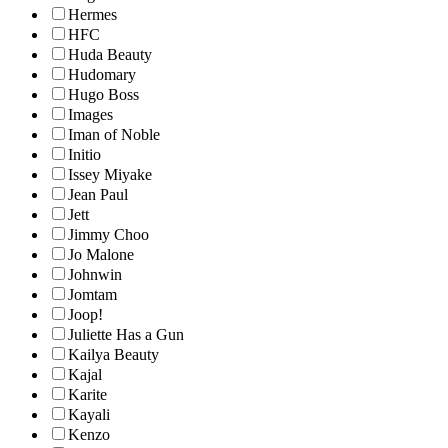
Hermes
HFC
Huda Beauty
Hudomary
Hugo Boss
Images
Iman of Noble
Initio
Issey Miyake
Jean Paul
Jett
Jimmy Choo
Jo Malone
Johnwin
Jomtam
Joop!
Juliette Has a Gun
Kailya Beauty
Kajal
Karite
Kayali
Kenzo