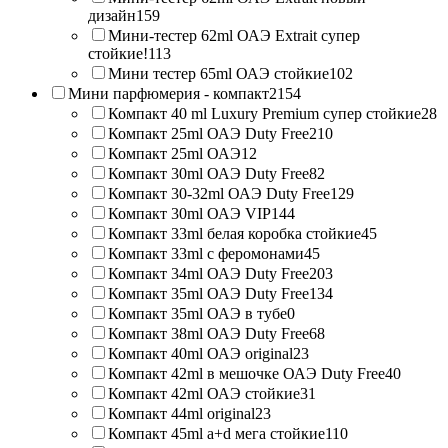
дизайн
159
Мини-тестер 62ml ОАЭ Extrait супер
стойкие!
113
Мини тестер 65ml ОАЭ стойкие
102
Мини парфюмерия - компакт
2154
Компакт 40 ml Luxury Premium супер стойкие
28
Компакт 25ml ОАЭ Duty Free
210
Компакт 25ml ОАЭ
12
Компакт 30ml ОАЭ Duty Free
82
Компакт 30-32ml ОАЭ Duty Free
129
Компакт 30ml ОАЭ VIP
144
Компакт 33ml белая коробка стойкие
45
Компакт 33ml с феромонами
45
Компакт 34ml ОАЭ Duty Free
203
Компакт 35ml ОАЭ Duty Free
134
Компакт 35ml ОАЭ в тубе
0
Компакт 38ml ОАЭ Duty Free
68
Компакт 40ml ОАЭ original
23
Компакт 42ml в мешочке ОАЭ Duty Free
40
Компакт 42ml ОАЭ стойкие
31
Компакт 44ml original
23
Компакт 45ml a+d мега стойкие
110