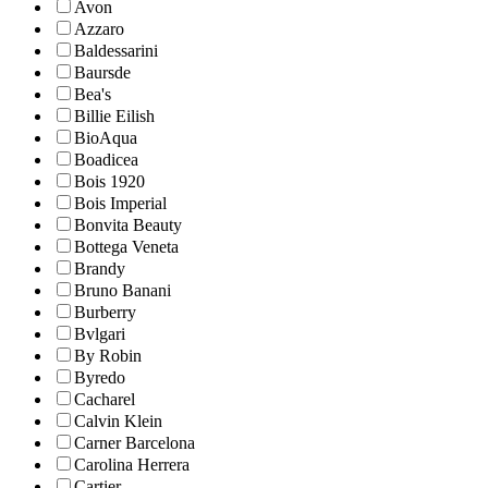
Avon
Azzaro
Baldessarini
Baursde
Bea's
Billie Eilish
BioAqua
Boadicea
Bois 1920
Bois Imperial
Bonvita Beauty
Bottega Veneta
Brandy
Bruno Banani
Burberry
Bvlgari
By Robin
Byredo
Cacharel
Calvin Klein
Carner Barcelona
Carolina Herrera
Cartier