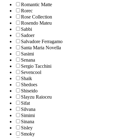
Romantic Matte
Rorec
Rose Collection
Rosendo Mateu
Sabbi
Sadoer
Salvadore Ferragamo
Santa Maria Novella
Sasimi
Senana
Sergio Tacchini
Sevencool
Shaik
Shedoes
Shiseido
SIayzu Raioceu
Sifat
Silvana
Simimi
Sinana
Sisley
Smoky