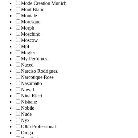
Mode Creation Munich
Mont Blanc
Montale
Moresque
Morph
Moschino
Moscow
Mpf
Mugler
My Perfumes
Naced
Narciso Rodriguez
Narcotique Rose
Nasomatto
Nawal
Nina Ricci
Nishane
Nobile
Nude
Nyx
Ollin Professional
Omga