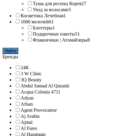
Тушь для ресниц Корея
27
Уход за волосами
5
Косметика Лечебная
1
1000 мелочей
61
Блоттеры
1
Подарочные пакеты
51
Флакончики | Атомайзеры
8
Найти
Бренды
24K
3 W Clinic
3Q Beauty
Abdul Samad Al Qurashi
Acqua Colonia 4711
Adyan
Afnan
Agent Provocateur
Aj Arabia
Ajmal
Al Fares
Al Haramain