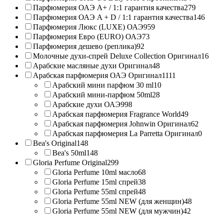
Парфюмерия ОАЭ A+ / 1:1 гарантия качества
279
Парфюмерия ОАЭ A + D / 1:1 гарантия качества
146
Парфюмерия Люкс (LUXE) ОАЭ
959
Парфюмерия Евро (EURO) ОАЭ
73
Парфюмерия дешево (реплика)
92
Молочные духи-спрей Deluxe Collection Оригинал
16
Арабские масляные духи Оригинал
48
Арабская парфюмерия ОАЭ Оригинал
1111
Арабский мини парфюм 30 ml
10
Арабский мини-парфюм 50ml
28
Арабские духи ОАЭ
998
Арабская парфюмерия Fragrance World
49
Арабская парфюмерия Johnwin Оригинал
62
Арабская парфюмерия La Parretta Оригинал
0
Bea's Original
148
Bea's 50ml
148
Gloria Perfume Original
299
Gloria Perfume 10ml масло
68
Gloria Perfume 15ml спрей
38
Gloria Perfume 55ml спрей
48
Gloria Perfume 55ml NEW (для женщин)
48
Gloria Perfume 55ml NEW (для мужчин)
42