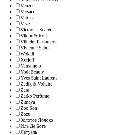
Venzen
Versace
Vertus
Veze
Victoria's Secret
Viktor & Rolf
Vilhelm Parfumerie
Vivienne Sabo
Wokali
Xerjoff
Yamamoto
YodaBeauty
Yves Saint Laurent
Zadig & Voltaire
Zara
Zarko Perfume
Zimaya
Zoo Son
Zozu
Золотое Яблоко
Иль Де Боте
Летуаль