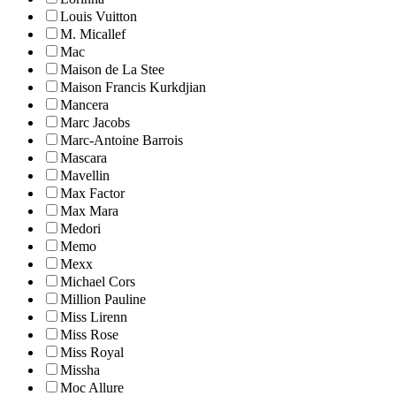
Louis Vuitton
M. Micallef
Mac
Maison de La Stee
Maison Francis Kurkdjian
Mancera
Marc Jacobs
Marc-Antoine Barrois
Mascara
Mavellin
Max Factor
Max Mara
Medori
Memo
Mexx
Michael Cors
Million Pauline
Miss Lirenn
Miss Rose
Miss Royal
Missha
Moc Allure