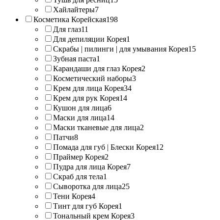
Хайлайтеры
7
Косметика Корейская
198
Для глаз
11
Для депиляции Корея
1
Скрабы | пилинги | для умывания Корея
15
Зубная паста
1
Карандаши для глаз Корея
2
Косметический наборы
3
Крем для лица Корея
34
Крем для рук Корея
14
Кушон для лица
6
Маски для лица
14
Маски тканевые для лица
2
Патчи
8
Помада для губ | Блески Корея
12
Праймер Корея
2
Пудра для лица Корея
7
Скраб для тела
1
Сыворотка для лица
25
Тени Корея
4
Тинт для губ Корея
1
Тональный крем Корея
3