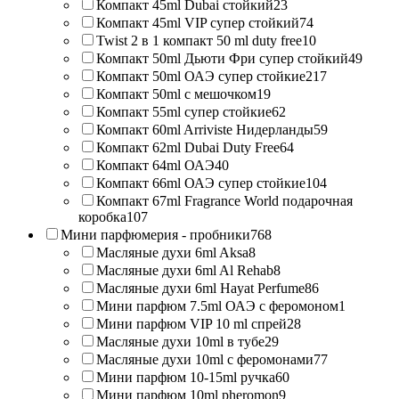
Компакт 45ml Dubai стойкий
23
Компакт 45ml VIP супер стойкий
74
Twist 2 в 1 компакт 50 ml duty free
10
Компакт 50ml Дьюти Фри супер стойкий
49
Компакт 50ml ОАЭ супер стойкие
217
Компакт 50ml с мешочком
19
Компакт 55ml супер стойкие
62
Компакт 60ml Arriviste Нидерланды
59
Компакт 62ml Dubai Duty Free
64
Компакт 64ml ОАЭ
40
Компакт 66ml ОАЭ супер стойкие
104
Компакт 67ml Fragrance World подарочная
коробка
107
Мини парфюмерия - пробники
768
Масляные духи 6ml Aksa
8
Масляные духи 6ml Al Rehab
8
Масляные духи 6ml Hayat Perfume
86
Мини парфюм 7.5ml ОАЭ с феромоном
1
Мини парфюм VIP 10 ml спрей
28
Масляные духи 10ml в тубе
29
Масляные духи 10ml с феромонами
77
Мини парфюм 10-15ml ручка
60
Мини парфюм 10ml pheromon
9