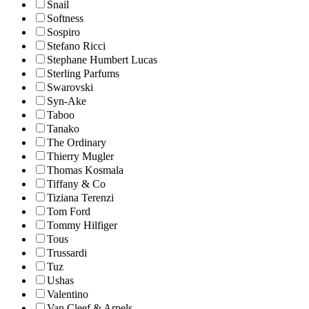
Snail
Softness
Sospiro
Stefano Ricci
Stephane Humbert Lucas
Sterling Parfums
Swarovski
Syn-Ake
Taboo
Tanako
The Ordinary
Thierry Mugler
Thomas Kosmala
Tiffany & Co
Tiziana Terenzi
Tom Ford
Tommy Hilfiger
Tous
Trussardi
Tuz
Ushas
Valentino
Van Cleef & Arpels