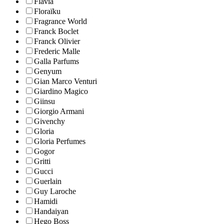
Flavia
Floraïku
Fragrance World
Franck Boclet
Franck Olivier
Frederic Malle
Galla Parfums
Genyum
Gian Marco Venturi
Giardino Magico
Giinsu
Giorgio Armani
Givenchy
Gloria
Gloria Perfumes
Gogor
Gritti
Gucci
Guerlain
Guy Laroche
Hamidi
Handaiyan
Hego Boss