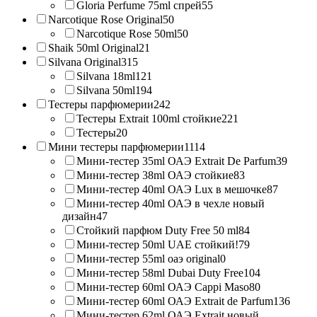
Gloria Perfume 75ml спрей
55
Narcotique Rose Original
50
Narcotique Rose 50ml
50
Shaik 50ml Original
21
Silvana Original
315
Silvana 18ml
121
Silvana 50ml
194
Тестеры парфюмерии
242
Тестеры Extrait 100ml стойкие
221
Тестеры
20
Мини тестеры парфюмерии
1114
Мини-тестер 35ml ОАЭ Extrait De Parfum
39
Мини-тестер 38ml ОАЭ стойкие
83
Мини-тестер 40ml ОАЭ Lux в мешочке
87
Мини-тестер 40ml ОАЭ в чехле новый
дизайн
47
Стойкий парфюм Duty Free 50 ml
84
Мини-тестер 50ml UAE стойкий!
79
Мини-тестер 55ml оаэ original
0
Мини-тестер 58ml Dubai Duty Free
104
Мини-тестер 60ml ОАЭ Cappi Maso
80
Мини-тестер 60ml ОАЭ Extrait de Parfum
136
Мини-тестер 62ml ОАЭ Extrait новый