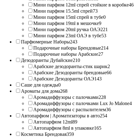
Мини парфюм 12ml спрей стойкие в коробке
46
Мини парфюм 15.5ml спрей
73
Мини парфюм 15ml спрей в тубе
0
Мини парфюм 19ml в мешочке
9
Мини парфюм 20ml ручка ОАЭ
221
Мини парфюм 23ml ОАЭ в тубе
53
Парфюмерные Наборы
243
Подарочные наборы Брендовые
214
Подарочные наборы Арабские
27
Дезодоранты Дубайские
210
Арабские дезодоранты-стик шарик
2
Арабские Дезодоранты брендовые
66
Арабские Дезодоранты ОАЭ
143
Саше для одежды
0
Ароматы для дома
268
Аромадиффузоры с палочками
228
Аромадиффузоры с палочками Lux Jo Malone
4
Аромадиффузоры с распылителем
36
Автопарфюм | Ароматизаторы в авто
254
Автопарфюм 12ml
89
Автопарфюм 8ml в упаковке
165
Косметика Брендовая
359