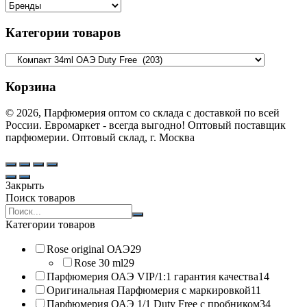
Категории товаров
Корзина
© 2026, Парфюмерия оптом со склада с доставкой по всей
России. Евромаркет - всегда выгодно! Оптовый поставщик
парфюмерии. Оптовый склад, г. Москва
Закрыть
Поиск товаров
Search
products:
Категории товаров
Rose original ОАЭ
29
Rose 30 ml
29
Парфюмерия ОАЭ VIP/1:1 гарантия качества
14
Оригинальная Парфюмерия с маркировкой
11
Парфюмерия ОАЭ 1/1 Duty Free с пробником
34