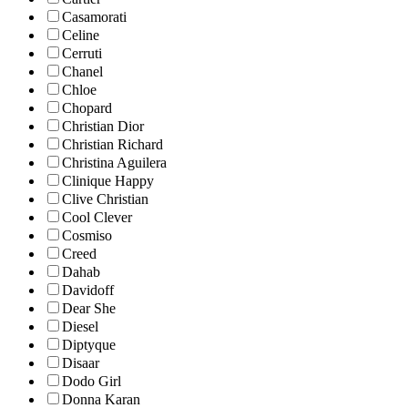
Casamorati
Celine
Cerruti
Chanel
Chloe
Chopard
Christian Dior
Christian Richard
Christina Aguilera
Clinique Happy
Clive Christian
Cool Clever
Cosmiso
Creed
Dahab
Davidoff
Dear She
Diesel
Diptyque
Disaar
Dodo Girl
Donna Karan