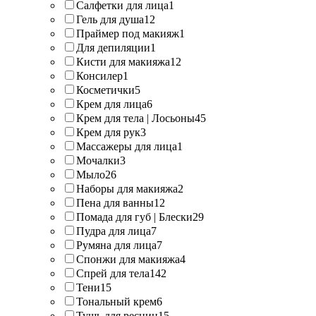
Салфетки для лица
1
Гель для душа
12
Праймер под макияж
1
Для депиляции
1
Кисти для макияжа
12
Консилер
1
Косметички
5
Крем для лица
6
Крем для тела | Лосьоны
45
Крем для рук
3
Массажеры для лица
1
Мочалки
3
Мыло
26
Наборы для макияжа
2
Пена для ванны
12
Помада для губ | Блески
29
Пудра для лица
7
Румяна для лица
7
Спонжи для макияжа
4
Спрей для тела
142
Тени
15
Тональный крем
6
Тушь для ресниц
15