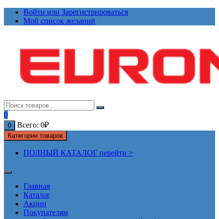
Перейти
Войти или Зарегистрироваться
к
Мой список желаний
содержимому
0
Всего:
0
₽
0
Категории товаров
ПОЛНЫЙ КАТАЛОГ перейти >
Главная
Каталог
Акции
Покупателям