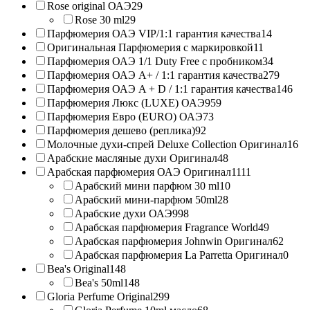
Rose original ОАЭ
29
Rose 30 ml
29
Парфюмерия ОАЭ VIP/1:1 гарантия качества
14
Оригинальная Парфюмерия с маркировкой
11
Парфюмерия ОАЭ 1/1 Duty Free с пробником
34
Парфюмерия ОАЭ A+ / 1:1 гарантия качества
279
Парфюмерия ОАЭ A + D / 1:1 гарантия качества
146
Парфюмерия Люкс (LUXE) ОАЭ
959
Парфюмерия Евро (EURO) ОАЭ
73
Парфюмерия дешево (реплика)
92
Молочные духи-спрей Deluxe Collection Оригинал
16
Арабские масляные духи Оригинал
48
Арабская парфюмерия ОАЭ Оригинал
1111
Арабский мини парфюм 30 ml
10
Арабский мини-парфюм 50ml
28
Арабские духи ОАЭ
998
Арабская парфюмерия Fragrance World
49
Арабская парфюмерия Johnwin Оригинал
62
Арабская парфюмерия La Parretta Оригинал
0
Bea's Original
148
Bea's 50ml
148
Gloria Perfume Original
299