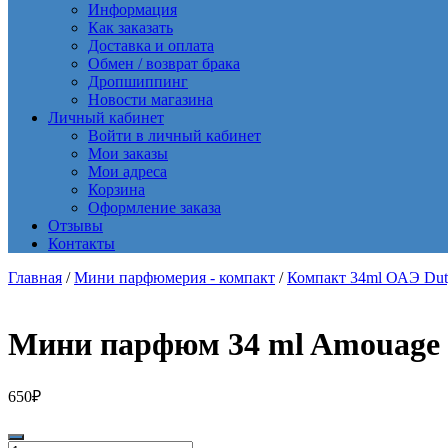
Информация
Как заказать
Доставка и оплата
Обмен / возврат брака
Дропшиппинг
Новости магазина
Личный кабинет
Войти в личный кабинет
Мои заказы
Мои адреса
Корзина
Оформление заказа
Отзывы
Контакты
Главная
/
Мини парфюмерия - компакт
/
Компакт 34ml ОАЭ Dut
Мини парфюм 34 ml Amouage G
650
₽