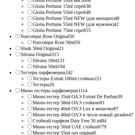
Gloria Perfume 10ml масло
68
Gloria Perfume 15ml спрей
38
Gloria Perfume 55ml спрей
48
Gloria Perfume 55ml NEW (для женщин)
48
Gloria Perfume 55ml NEW (для мужчин)
42
Gloria Perfume 75ml спрей
55
Narcotique Rose Original
50
Narcotique Rose 50ml
50
Shaik 50ml Original
21
Silvana Original
315
Silvana 18ml
121
Silvana 50ml
194
Тестеры парфюмерии
242
Тестеры Extrait 100ml стойкие
221
Тестеры
20
Мини тестеры парфюмерии
1114
Мини-тестер 35ml ОАЭ Extrait De Parfum
39
Мини-тестер 38ml ОАЭ стойкие
83
Мини-тестер 40ml ОАЭ Lux в мешочке
87
Мини-тестер 40ml ОАЭ в чехле новый дизайн
47
Стойкий парфюм Duty Free 50 ml
84
Мини-тестер 50ml UAE стойкий!
79
Мини-тестер 55ml оаэ original
0