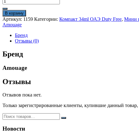
Количество
товара
Мини
В корзину
парфюм
Артикул:
1159
Категории:
Компакт 34ml ОАЭ Duty Free
,
Мини 
34
Amouage
ml
Amouage
Бренд
Guidance
Отзывы (0)
duty
free
Бренд
оригинал
Amouage
Отзывы
Отзывов пока нет.
Только зарегистрированные клиенты, купившие данный товар,
Новости