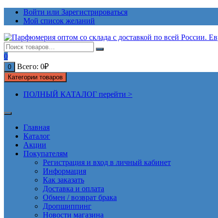
Перейти
Войти или Зарегистрироваться
к
Мой список желаний
содержимому
0
Всего:
0
₽
0
Категории товаров
ПОЛНЫЙ КАТАЛОГ перейти >
Главная
Каталог
Акции
Покупателям
Регистрация и вход в личный кабинет
Информация
Как заказать
Доставка и оплата
Обмен / возврат брака
Дропшиппинг
Новости магазина