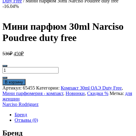
Duty Free
/ Мини парфюм 30ml Narciso Poudree duty free
-16.04%
Мини парфюм 30ml Narciso
Poudree duty free
Первоначальная
Текущая
536
₽
450
₽
цена
цена:
составляла
450₽.
Количество
536₽.
товара
Мини
В корзину
парфюм
Артикул:
65455
Категории:
Компакт 30ml ОАЭ Duty Free
,
30ml
Мини парфюмерия - компакт
,
Новинки
,
Скидки %
Метка:
для
Narciso
женщин
Poudree
Narciso Rodriguez
duty
free
Бренд
Отзывы (0)
Бренд