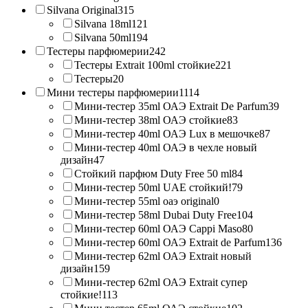
Silvana Original
315
Silvana 18ml
121
Silvana 50ml
194
Тестеры парфюмерии
242
Тестеры Extrait 100ml стойкие
221
Тестеры
20
Мини тестеры парфюмерии
1114
Мини-тестер 35ml ОАЭ Extrait De Parfum
39
Мини-тестер 38ml ОАЭ стойкие
83
Мини-тестер 40ml ОАЭ Lux в мешочке
87
Мини-тестер 40ml ОАЭ в чехле новый
дизайн
47
Стойкий парфюм Duty Free 50 ml
84
Мини-тестер 50ml UAE стойкий!
79
Мини-тестер 55ml оаэ original
0
Мини-тестер 58ml Dubai Duty Free
104
Мини-тестер 60ml ОАЭ Cappi Maso
80
Мини-тестер 60ml ОАЭ Extrait de Parfum
136
Мини-тестер 62ml ОАЭ Extrait новый
дизайн
159
Мини-тестер 62ml ОАЭ Extrait супер
стойкие!
113