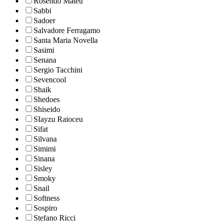
Rosendo Mateu
Sabbi
Sadoer
Salvadore Ferragamo
Santa Maria Novella
Sasimi
Senana
Sergio Tacchini
Sevencool
Shaik
Shedoes
Shiseido
SIayzu Raioceu
Sifat
Silvana
Simimi
Sinana
Sisley
Smoky
Snail
Softness
Sospiro
Stefano Ricci