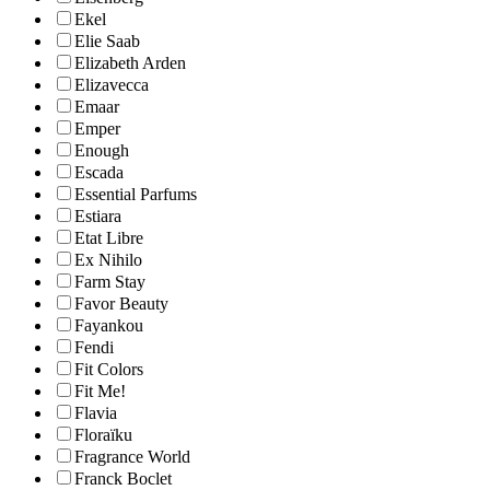
Ekel
Elie Saab
Elizabeth Arden
Elizavecca
Emaar
Emper
Enough
Escada
Essential Parfums
Estiara
Etat Libre
Ex Nihilo
Farm Stay
Favor Beauty
Fayankou
Fendi
Fit Colors
Fit Me!
Flavia
Floraïku
Fragrance World
Franck Boclet