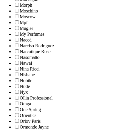
Morph
Moschino
Moscow
Mpf
Mugler
My Perfumes
Naced
Narciso Rodriguez
Narcotique Rose
Nasomatto
Nawal
Nina Ricci
Nishane
Nobile
Nude
Nyx
Ollin Professional
Omga
One Spring
Orientica
Orlov Paris
Ormonde Jayne