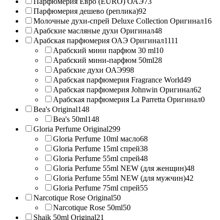
Парфюмерия Евро (EURO) ОАЭ
73
Парфюмерия дешево (реплика)
92
Молочные духи-спрей Deluxe Collection Оригинал
16
Арабские масляные духи Оригинал
48
Арабская парфюмерия ОАЭ Оригинал
1111
Арабский мини парфюм 30 ml
10
Арабский мини-парфюм 50ml
28
Арабские духи ОАЭ
998
Арабская парфюмерия Fragrance World
49
Арабская парфюмерия Johnwin Оригинал
62
Арабская парфюмерия La Parretta Оригинал
0
Bea's Original
148
Bea's 50ml
148
Gloria Perfume Original
299
Gloria Perfume 10ml масло
68
Gloria Perfume 15ml спрей
38
Gloria Perfume 55ml спрей
48
Gloria Perfume 55ml NEW (для женщин)
48
Gloria Perfume 55ml NEW (для мужчин)
42
Gloria Perfume 75ml спрей
55
Narcotique Rose Original
50
Narcotique Rose 50ml
50
Shaik 50ml Original
21