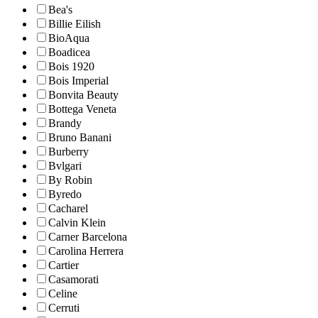
Bea's
Billie Eilish
BioAqua
Boadicea
Bois 1920
Bois Imperial
Bonvita Beauty
Bottega Veneta
Brandy
Bruno Banani
Burberry
Bvlgari
By Robin
Byredo
Cacharel
Calvin Klein
Carner Barcelona
Carolina Herrera
Cartier
Casamorati
Celine
Cerruti