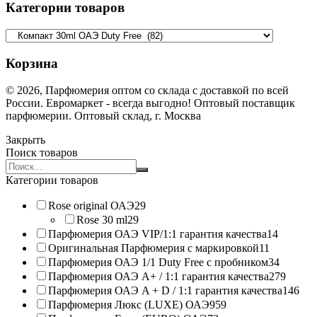
Категории товаров
Корзина
© 2026, Парфюмерия оптом со склада с доставкой по всей
России. Евромаркет - всегда выгодно! Оптовый поставщик
парфюмерии. Оптовый склад, г. Москва
Закрыть
Поиск товаров
Search
products:
Категории товаров
Rose original ОАЭ
29
Rose 30 ml
29
Парфюмерия ОАЭ VIP/1:1 гарантия качества
14
Оригинальная Парфюмерия с маркировкой
11
Парфюмерия ОАЭ 1/1 Duty Free с пробником
34
Парфюмерия ОАЭ A+ / 1:1 гарантия качества
279
Парфюмерия ОАЭ A + D / 1:1 гарантия качества
146
Парфюмерия Люкс (LUXE) ОАЭ
959