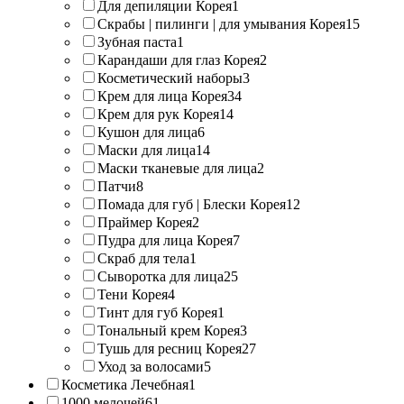
Для депиляции Корея
1
Скрабы | пилинги | для умывания Корея
15
Зубная паста
1
Карандаши для глаз Корея
2
Косметический наборы
3
Крем для лица Корея
34
Крем для рук Корея
14
Кушон для лица
6
Маски для лица
14
Маски тканевые для лица
2
Патчи
8
Помада для губ | Блески Корея
12
Праймер Корея
2
Пудра для лица Корея
7
Скраб для тела
1
Сыворотка для лица
25
Тени Корея
4
Тинт для губ Корея
1
Тональный крем Корея
3
Тушь для ресниц Корея
27
Уход за волосами
5
Косметика Лечебная
1
1000 мелочей
61