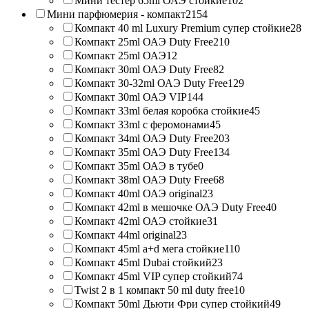
Мини тестер 65ml ОАЭ стойкие
102
Мини парфюмерия - компакт
2154
Компакт 40 ml Luxury Premium супер стойкие
28
Компакт 25ml ОАЭ Duty Free
210
Компакт 25ml ОАЭ
12
Компакт 30ml ОАЭ Duty Free
82
Компакт 30-32ml ОАЭ Duty Free
129
Компакт 30ml ОАЭ VIP
144
Компакт 33ml белая коробка стойкие
45
Компакт 33ml с феромонами
45
Компакт 34ml ОАЭ Duty Free
203
Компакт 35ml ОАЭ Duty Free
134
Компакт 35ml ОАЭ в тубе
0
Компакт 38ml ОАЭ Duty Free
68
Компакт 40ml ОАЭ original
23
Компакт 42ml в мешочке ОАЭ Duty Free
40
Компакт 42ml ОАЭ стойкие
31
Компакт 44ml original
23
Компакт 45ml a+d мега стойкие
110
Компакт 45ml Dubai стойкий
23
Компакт 45ml VIP супер стойкий
74
Twist 2 в 1 компакт 50 ml duty free
10
Компакт 50ml Дьюти Фри супер стойкий
49