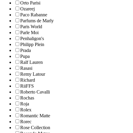
Orto Parisi
Ozareej
Paco Rabanne
Parfums de Marly
Paris World
Parle Moi
Penhaligon's
Philipp Plein
Prada
Pupa
Ralf Lauren
Rasasi
Remy Latour
Richard
RiiFFS
Roberto Cavalli
Rochas
Roja
Rolex
Romantic Matte
Rorec
Rose Collection