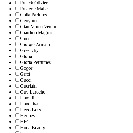
Franck Olivier
Frederic Malle
Galla Parfums
Genyum
Gian Marco Venturi
Giardino Magico
Giinsu
Giorgio Armani
Givenchy
Gloria
Gloria Perfumes
Gogor
Gritti
Gucci
Guerlain
Guy Laroche
Hamidi
Handaiyan
Hego Boss
Hermes
HFC
Huda Beauty