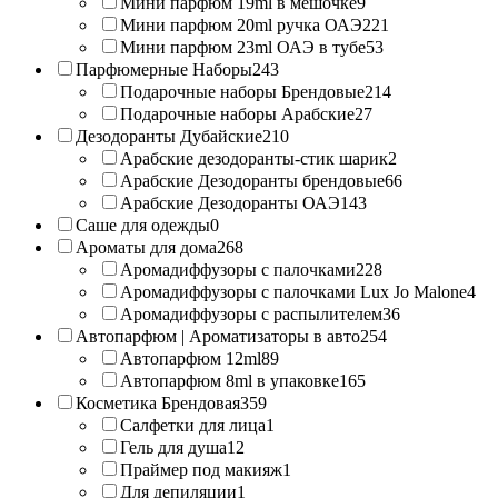
Мини парфюм 19ml в мешочке
9
Мини парфюм 20ml ручка ОАЭ
221
Мини парфюм 23ml ОАЭ в тубе
53
Парфюмерные Наборы
243
Подарочные наборы Брендовые
214
Подарочные наборы Арабские
27
Дезодоранты Дубайские
210
Арабские дезодоранты-стик шарик
2
Арабские Дезодоранты брендовые
66
Арабские Дезодоранты ОАЭ
143
Саше для одежды
0
Ароматы для дома
268
Аромадиффузоры с палочками
228
Аромадиффузоры с палочками Lux Jo Malone
4
Аромадиффузоры с распылителем
36
Автопарфюм | Ароматизаторы в авто
254
Автопарфюм 12ml
89
Автопарфюм 8ml в упаковке
165
Косметика Брендовая
359
Салфетки для лица
1
Гель для душа
12
Праймер под макияж
1
Для депиляции
1