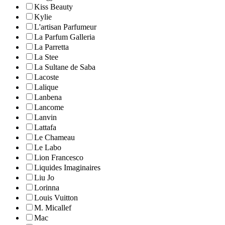
Kiss Beauty
Kylie
L'artisan Parfumeur
La Parfum Galleria
La Parretta
La Stee
La Sultane de Saba
Lacoste
Lalique
Lanbena
Lancome
Lanvin
Lattafa
Le Chameau
Le Labo
Lion Francesco
Liquides Imaginaires
Liu Jo
Lorinna
Louis Vuitton
M. Micallef
Mac