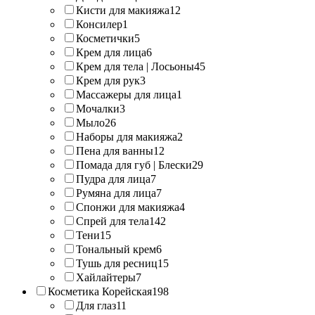
Кисти для макияжа
12
Консилер
1
Косметички
5
Крем для лица
6
Крем для тела | Лосьоны
45
Крем для рук
3
Массажеры для лица
1
Мочалки
3
Мыло
26
Наборы для макияжа
2
Пена для ванны
12
Помада для губ | Блески
29
Пудра для лица
7
Румяна для лица
7
Спонжи для макияжа
4
Спрей для тела
142
Тени
15
Тональный крем
6
Тушь для ресниц
15
Хайлайтеры
7
Косметика Корейская
198
Для глаз
11