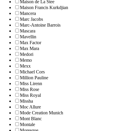
Maison de La Stee
Maison Francis Kurkdjian
Mancera
Marc Jacobs
Marc-Antoine Barrois
Mascara
Mavellin
Max Factor
Max Mara
Medori
Memo
Mexx
Michael Cors
Million Pauline
Miss Lirenn
Miss Rose
Miss Royal
Missha
Moc Allure
Mode Creation Munich
Mont Blanc
Montale
Moresque