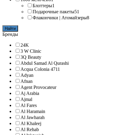
Блоттеры
1
Подарочные пакеты
51
Флакончики | Атомайзеры
8
Найти
Бренды
24K
3 W Clinic
3Q Beauty
Abdul Samad Al Qurashi
Acqua Colonia 4711
Adyan
Afnan
Agent Provocateur
Aj Arabia
Ajmal
Al Fares
Al Haramain
Al Jawharah
Al Khaleej
Al Rehab