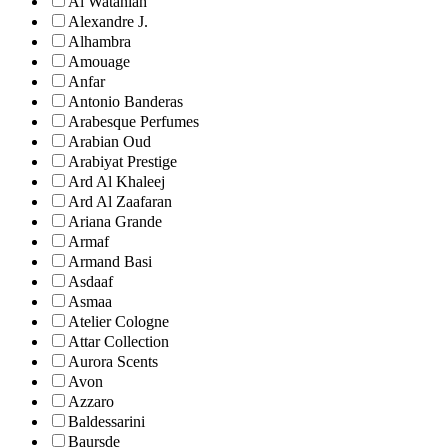
Al Wataniah
Alexandre J.
Alhambra
Amouage
Anfar
Antonio Banderas
Arabesque Perfumes
Arabian Oud
Arabiyat Prestige
Ard Al Khaleej
Ard Al Zaafaran
Ariana Grande
Armaf
Armand Basi
Asdaaf
Asmaa
Atelier Cologne
Attar Collection
Aurora Scents
Avon
Azzaro
Baldessarini
Baursde