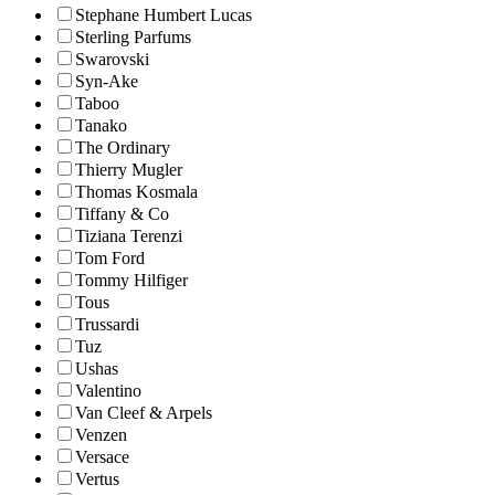
Stephane Humbert Lucas
Sterling Parfums
Swarovski
Syn-Ake
Taboo
Tanako
The Ordinary
Thierry Mugler
Thomas Kosmala
Tiffany & Co
Tiziana Terenzi
Tom Ford
Tommy Hilfiger
Tous
Trussardi
Tuz
Ushas
Valentino
Van Cleef & Arpels
Venzen
Versace
Vertus