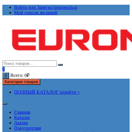
Перейти
Войти или Зарегистрироваться
к
Мой список желаний
содержимому
0
Всего:
0
₽
0
Категории товаров
ПОЛНЫЙ КАТАЛОГ перейти >
Главная
Каталог
Акции
Покупателям