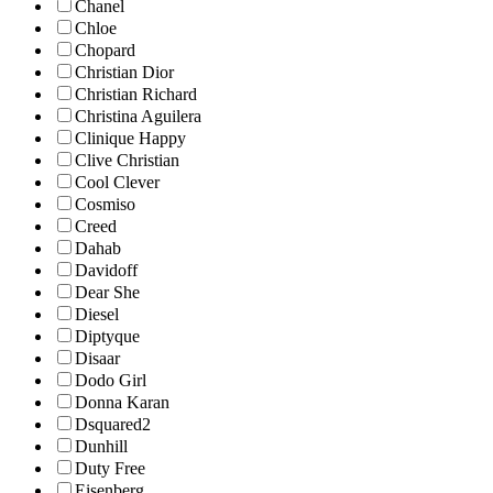
Chanel
Chloe
Chopard
Christian Dior
Christian Richard
Christina Aguilera
Clinique Happy
Clive Christian
Cool Clever
Cosmiso
Creed
Dahab
Davidoff
Dear She
Diesel
Diptyque
Disaar
Dodo Girl
Donna Karan
Dsquared2
Dunhill
Duty Free
Eisenberg