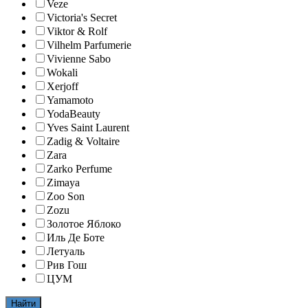
Veze
Victoria's Secret
Viktor & Rolf
Vilhelm Parfumerie
Vivienne Sabo
Wokali
Xerjoff
Yamamoto
YodaBeauty
Yves Saint Laurent
Zadig & Voltaire
Zara
Zarko Perfume
Zimaya
Zoo Son
Zozu
Золотое Яблоко
Иль Де Боте
Летуаль
Рив Гош
ЦУМ
Найти