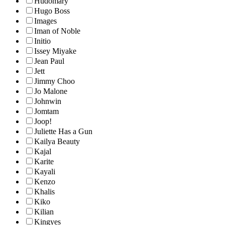
Hudomary
Hugo Boss
Images
Iman of Noble
Initio
Issey Miyake
Jean Paul
Jett
Jimmy Choo
Jo Malone
Johnwin
Jomtam
Joop!
Juliette Has a Gun
Kailya Beauty
Kajal
Karite
Kayali
Kenzo
Khalis
Kiko
Kilian
Kingyes