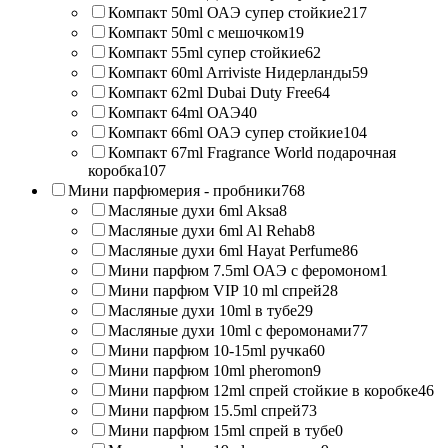
Компакт 50ml ОАЭ супер стойкие
217
Компакт 50ml с мешочком
19
Компакт 55ml супер стойкие
62
Компакт 60ml Arriviste Нидерланды
59
Компакт 62ml Dubai Duty Free
64
Компакт 64ml ОАЭ
40
Компакт 66ml ОАЭ супер стойкие
104
Компакт 67ml Fragrance World подарочная
коробка
107
Мини парфюмерия - пробники
768
Масляные духи 6ml Aksa
8
Масляные духи 6ml Al Rehab
8
Масляные духи 6ml Hayat Perfume
86
Мини парфюм 7.5ml ОАЭ с феромоном
1
Мини парфюм VIP 10 ml спрей
28
Масляные духи 10ml в тубе
29
Масляные духи 10ml с феромонами
77
Мини парфюм 10-15ml ручка
60
Мини парфюм 10ml pheromon
9
Мини парфюм 12ml спрей стойкие в коробке
46
Мини парфюм 15.5ml спрей
73
Мини парфюм 15ml спрей в тубе
0