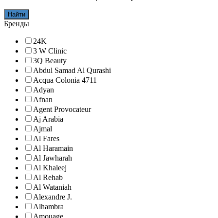
Найти
Бренды
24K
3 W Clinic
3Q Beauty
Abdul Samad Al Qurashi
Acqua Colonia 4711
Adyan
Afnan
Agent Provocateur
Aj Arabia
Ajmal
Al Fares
Al Haramain
Al Jawharah
Al Khaleej
Al Rehab
Al Wataniah
Alexandre J.
Alhambra
Amouage