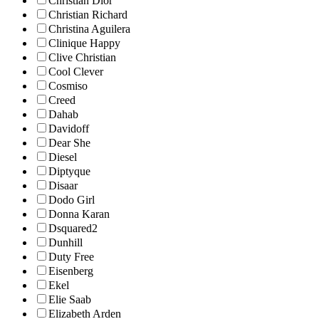
Christian Dior
Christian Richard
Christina Aguilera
Clinique Happy
Clive Christian
Cool Clever
Cosmiso
Creed
Dahab
Davidoff
Dear She
Diesel
Diptyque
Disaar
Dodo Girl
Donna Karan
Dsquared2
Dunhill
Duty Free
Eisenberg
Ekel
Elie Saab
Elizabeth Arden