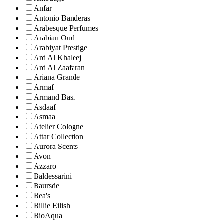
Anfar
Antonio Banderas
Arabesque Perfumes
Arabian Oud
Arabiyat Prestige
Ard Al Khaleej
Ard Al Zaafaran
Ariana Grande
Armaf
Armand Basi
Asdaaf
Asmaa
Atelier Cologne
Attar Collection
Aurora Scents
Avon
Azzaro
Baldessarini
Baursde
Bea's
Billie Eilish
BioAqua