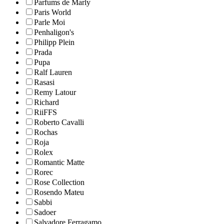
Parfums de Marly
Paris World
Parle Moi
Penhaligon's
Philipp Plein
Prada
Pupa
Ralf Lauren
Rasasi
Remy Latour
Richard
RiiFFS
Roberto Cavalli
Rochas
Roja
Rolex
Romantic Matte
Rorec
Rose Collection
Rosendo Mateu
Sabbi
Sadoer
Salvadore Ferragamo