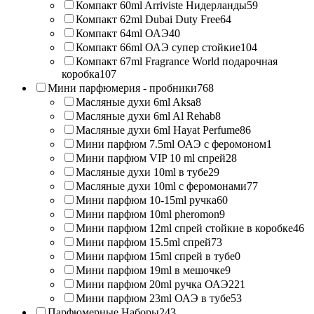
Компакт 60ml Arriviste Нидерланды
59
Компакт 62ml Dubai Duty Free
64
Компакт 64ml ОАЭ
40
Компакт 66ml ОАЭ супер стойкие
104
Компакт 67ml Fragrance World подарочная
коробка
107
Мини парфюмерия - пробники
768
Масляные духи 6ml Aksa
8
Масляные духи 6ml Al Rehab
8
Масляные духи 6ml Hayat Perfume
86
Мини парфюм 7.5ml ОАЭ с феромоном
1
Мини парфюм VIP 10 ml спрей
28
Масляные духи 10ml в тубе
29
Масляные духи 10ml с феромонами
77
Мини парфюм 10-15ml ручка
60
Мини парфюм 10ml pheromon
9
Мини парфюм 12ml спрей стойкие в коробке
46
Мини парфюм 15.5ml спрей
73
Мини парфюм 15ml спрей в тубе
0
Мини парфюм 19ml в мешочке
9
Мини парфюм 20ml ручка ОАЭ
221
Мини парфюм 23ml ОАЭ в тубе
53
Парфюмерные Наборы
243