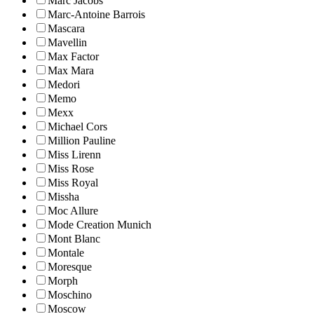
Marc Jacobs
Marc-Antoine Barrois
Mascara
Mavellin
Max Factor
Max Mara
Medori
Memo
Mexx
Michael Cors
Million Pauline
Miss Lirenn
Miss Rose
Miss Royal
Missha
Moc Allure
Mode Creation Munich
Mont Blanc
Montale
Moresque
Morph
Moschino
Moscow