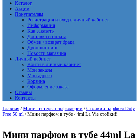
Каталог
Акции
Покупателям
Регистрация и вход в личный кабинет
Информация
Как заказать
Доставка и оплата
Обмен / возврат брака
Дропшиппинг
Новости магазина
Личный кабинет
Войти в личный кабинет
Мои заказы
Мои адреса
Корзина
Оформление заказа
Отзывы
Контакты
Главная
/
Мини тестеры парфюмерии
/
Стойкий парфюм Duty
Free 50 ml
/ Мини парфюм в тубе 44ml La Vie стойкий
Мини парфюм в тубе 44ml La