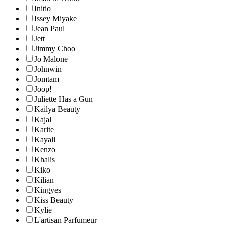
Initio
Issey Miyake
Jean Paul
Jett
Jimmy Choo
Jo Malone
Johnwin
Jomtam
Joop!
Juliette Has a Gun
Kailya Beauty
Kajal
Karite
Kayali
Kenzo
Khalis
Kiko
Kilian
Kingyes
Kiss Beauty
Kylie
L'artisan Parfumeur