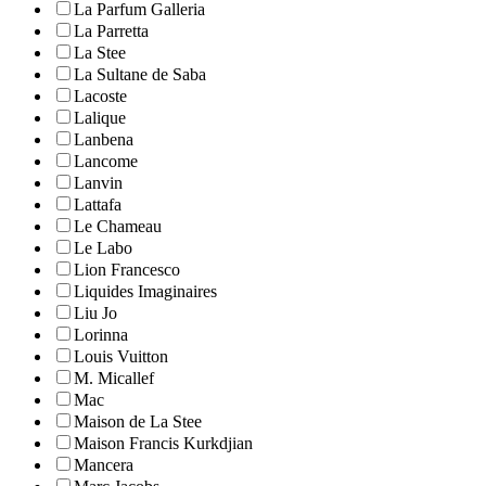
La Parfum Galleria
La Parretta
La Stee
La Sultane de Saba
Lacoste
Lalique
Lanbena
Lancome
Lanvin
Lattafa
Le Chameau
Le Labo
Lion Francesco
Liquides Imaginaires
Liu Jo
Lorinna
Louis Vuitton
M. Micallef
Mac
Maison de La Stee
Maison Francis Kurkdjian
Mancera