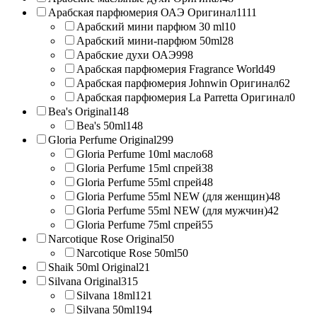
Арабская парфюмерия ОАЭ Оригинал
1111
Арабский мини парфюм 30 ml
10
Арабский мини-парфюм 50ml
28
Арабские духи ОАЭ
998
Арабская парфюмерия Fragrance World
49
Арабская парфюмерия Johnwin Оригинал
62
Арабская парфюмерия La Parretta Оригинал
0
Bea's Original
148
Bea's 50ml
148
Gloria Perfume Original
299
Gloria Perfume 10ml масло
68
Gloria Perfume 15ml спрей
38
Gloria Perfume 55ml спрей
48
Gloria Perfume 55ml NEW (для женщин)
48
Gloria Perfume 55ml NEW (для мужчин)
42
Gloria Perfume 75ml спрей
55
Narcotique Rose Original
50
Narcotique Rose 50ml
50
Shaik 50ml Original
21
Silvana Original
315
Silvana 18ml
121
Silvana 50ml
194