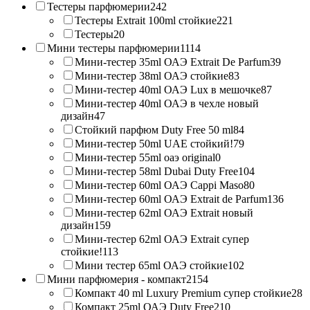
Тестеры парфюмерии
242
Тестеры Extrait 100ml стойкие
221
Тестеры
20
Мини тестеры парфюмерии
1114
Мини-тестер 35ml ОАЭ Extrait De Parfum
39
Мини-тестер 38ml ОАЭ стойкие
83
Мини-тестер 40ml ОАЭ Lux в мешочке
87
Мини-тестер 40ml ОАЭ в чехле новый
дизайн
47
Стойкий парфюм Duty Free 50 ml
84
Мини-тестер 50ml UAE стойкий!
79
Мини-тестер 55ml оаэ original
0
Мини-тестер 58ml Dubai Duty Free
104
Мини-тестер 60ml ОАЭ Cappi Maso
80
Мини-тестер 60ml ОАЭ Extrait de Parfum
136
Мини-тестер 62ml ОАЭ Extrait новый
дизайн
159
Мини-тестер 62ml ОАЭ Extrait супер
стойкие!
113
Мини тестер 65ml ОАЭ стойкие
102
Мини парфюмерия - компакт
2154
Компакт 40 ml Luxury Premium супер стойкие
28
Компакт 25ml ОАЭ Duty Free
210