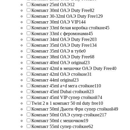
Компакт 25ml ОАЭ
12
Компакт 30ml ОАЭ Duty Free
82
Компакт 30-32ml ОАЭ Duty Free
129
Компакт 30ml ОАЭ VIP
144
Компакт 33ml белая коробка стойкие
45
Компакт 33ml с феромонами
45
Компакт 34ml ОАЭ Duty Free
203
Компакт 35ml ОАЭ Duty Free
134
Компакт 35ml ОАЭ в тубе
0
Компакт 38ml ОАЭ Duty Free
68
Компакт 40ml ОАЭ original
23
Компакт 42ml в мешочке ОАЭ Duty Free
40
Компакт 42ml ОАЭ стойкие
31
Компакт 44ml original
23
Компакт 45ml a+d мега стойкие
110
Компакт 45ml Dubai стойкий
23
Компакт 45ml VIP супер стойкий
74
Twist 2 в 1 компакт 50 ml duty free
10
Компакт 50ml Дьюти Фри супер стойкий
49
Компакт 50ml ОАЭ супер стойкие
217
Компакт 50ml с мешочком
19
Компакт 55ml супер стойкие
62