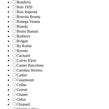
Boadicea
Bois 1920
Bois Imperial
Bonvita Beauty
Bottega Veneta
Brandy
Bruno Banani
Burberry
Bvlgari
By Robin
Byredo
Cacharel
Calvin Klein
Carner Barcelona
Carolina Herrera
Cartier
Casamorati
Celine
Cerruti
Chanel
Chloe
Chopard