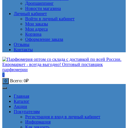
Дропшиппинг
Новости магазина
Личный кабинет
Войти в личный кабинет
Мои заказы
Мои адреса
Корзина
Оформление заказа
Отзывы
Контакты
0
Всего:
0
₽
0
Главная
Каталог
Акции
Покупателям
Регистрация и вход в личный кабинет
Информация
Как заказать