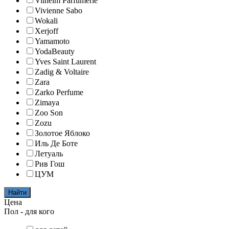
Vilhelm Parfumerie
Vivienne Sabo
Wokali
Xerjoff
Yamamoto
YodaBeauty
Yves Saint Laurent
Zadig & Voltaire
Zara
Zarko Perfume
Zimaya
Zoo Son
Zozu
Золотое Яблоко
Иль Де Боте
Летуаль
Рив Гош
ЦУМ
Найти
Цена
Пол - для кого