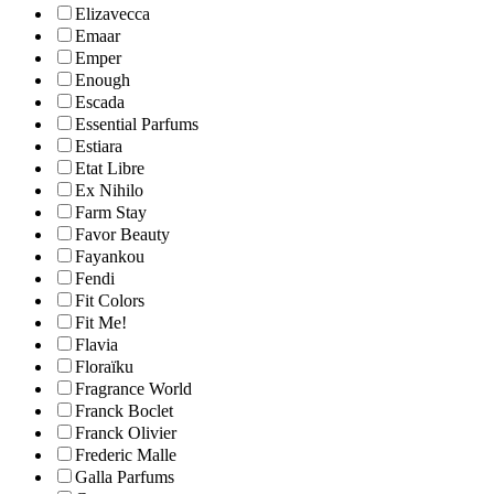
Elizavecca
Emaar
Emper
Enough
Escada
Essential Parfums
Estiara
Etat Libre
Ex Nihilo
Farm Stay
Favor Beauty
Fayankou
Fendi
Fit Colors
Fit Me!
Flavia
Floraïku
Fragrance World
Franck Boclet
Franck Olivier
Frederic Malle
Galla Parfums