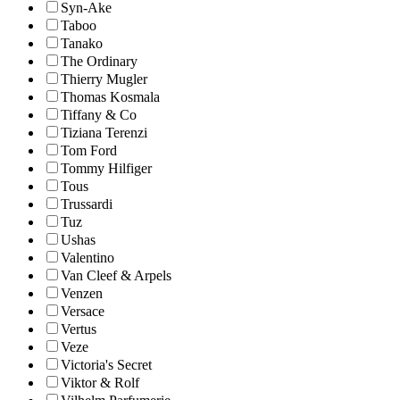
Syn-Ake
Taboo
Tanako
The Ordinary
Thierry Mugler
Thomas Kosmala
Tiffany & Co
Tiziana Terenzi
Tom Ford
Tommy Hilfiger
Tous
Trussardi
Tuz
Ushas
Valentino
Van Cleef & Arpels
Venzen
Versace
Vertus
Veze
Victoria's Secret
Viktor & Rolf