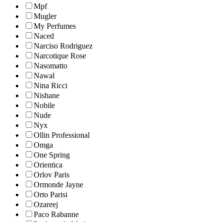
Mpf
Mugler
My Perfumes
Naced
Narciso Rodriguez
Narcotique Rose
Nasomatto
Nawal
Nina Ricci
Nishane
Nobile
Nude
Nyx
Ollin Professional
Omga
One Spring
Orientica
Orlov Paris
Ormonde Jayne
Orto Parisi
Ozareej
Paco Rabanne