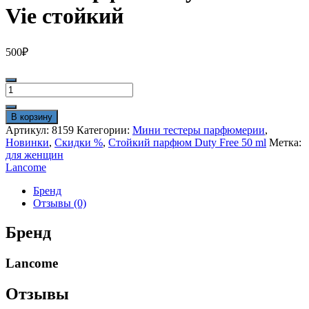
Vie стойкий
500
₽
Количество
товара
Мини
В корзину
парфюм
Артикул:
8159
Категории:
Мини тестеры парфюмерии
,
в
Новинки
,
Скидки %
,
Стойкий парфюм Duty Free 50 ml
Метка:
тубе
для женщин
44ml
Lancome
La
Vie
Бренд
стойкий
Отзывы (0)
Бренд
Lancome
Отзывы