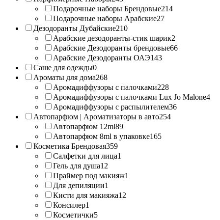
Подарочные наборы Брендовые
214
Подарочные наборы Арабские
27
Дезодоранты Дубайские
210
Арабские дезодоранты-стик шарик
2
Арабские Дезодоранты брендовые
66
Арабские Дезодоранты ОАЭ
143
Саше для одежды
0
Ароматы для дома
268
Аромадиффузоры с палочками
228
Аромадиффузоры с палочками Lux Jo Malone
4
Аромадиффузоры с распылителем
36
Автопарфюм | Ароматизаторы в авто
254
Автопарфюм 12ml
89
Автопарфюм 8ml в упаковке
165
Косметика Брендовая
359
Салфетки для лица
1
Гель для душа
12
Праймер под макияж
1
Для депиляции
1
Кисти для макияжа
12
Консилер
1
Косметички
5