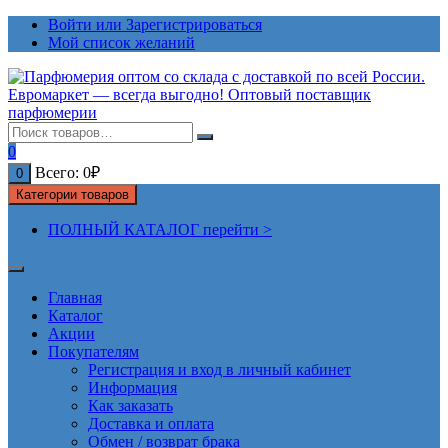
Перейти
Войти или Зарегистрироваться
к
Мой список желаний
содержимому
0
Всего:
0
₽
0
Категории товаров
ПОЛНЫЙ КАТАЛОГ перейти >
Главная
Каталог
Акции
Покупателям
Регистрация и вход в личный кабинет
Информация
Как заказать
Доставка и оплата
Обмен / возврат брака