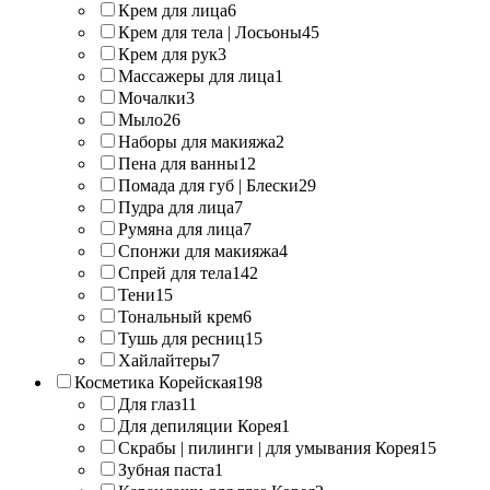
Крем для лица
6
Крем для тела | Лосьоны
45
Крем для рук
3
Массажеры для лица
1
Мочалки
3
Мыло
26
Наборы для макияжа
2
Пена для ванны
12
Помада для губ | Блески
29
Пудра для лица
7
Румяна для лица
7
Спонжи для макияжа
4
Спрей для тела
142
Тени
15
Тональный крем
6
Тушь для ресниц
15
Хайлайтеры
7
Косметика Корейская
198
Для глаз
11
Для депиляции Корея
1
Скрабы | пилинги | для умывания Корея
15
Зубная паста
1