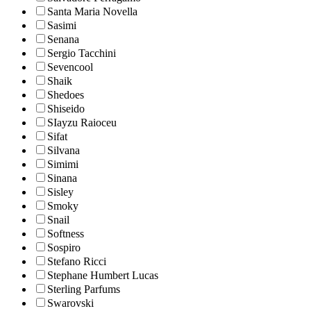
Santa Maria Novella
Sasimi
Senana
Sergio Tacchini
Sevencool
Shaik
Shedoes
Shiseido
SIayzu Raioceu
Sifat
Silvana
Simimi
Sinana
Sisley
Smoky
Snail
Softness
Sospiro
Stefano Ricci
Stephane Humbert Lucas
Sterling Parfums
Swarovski