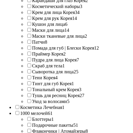
Карандаши для глаз Корея
2
Косметический наборы
3
Крем для лица Корея
34
Крем для рук Корея
14
Кушон для лица
6
Маски для лица
14
Маски тканевые для лица
2
Патчи
8
Помада для губ | Блески Корея
12
Праймер Корея
2
Пудра для лица Корея
7
Скраб для тела
1
Сыворотка для лица
25
Тени Корея
4
Тинт для губ Корея
1
Тональный крем Корея
3
Тушь для ресниц Корея
27
Уход за волосами
5
Косметика Лечебная
1
1000 мелочей
61
Блоттеры
1
Подарочные пакеты
51
Флакончики | Атомайзеры
8