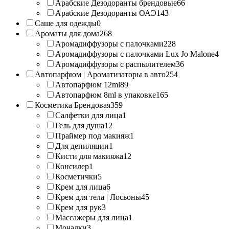
Арабские Дезодоранты брендовые
66
Арабские Дезодоранты ОАЭ
143
Саше для одежды
0
Ароматы для дома
268
Аромадиффузоры с палочками
228
Аромадиффузоры с палочками Lux Jo Malone
4
Аромадиффузоры с распылителем
36
Автопарфюм | Ароматизаторы в авто
254
Автопарфюм 12ml
89
Автопарфюм 8ml в упаковке
165
Косметика Брендовая
359
Салфетки для лица
1
Гель для душа
12
Праймер под макияж
1
Для депиляции
1
Кисти для макияжа
12
Консилер
1
Косметички
5
Крем для лица
6
Крем для тела | Лосьоны
45
Крем для рук
3
Массажеры для лица
1
Мочалки
3