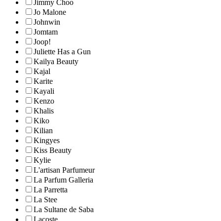
Jimmy Choo
Jo Malone
Johnwin
Jomtam
Joop!
Juliette Has a Gun
Kailya Beauty
Kajal
Karite
Kayali
Kenzo
Khalis
Kiko
Kilian
Kingyes
Kiss Beauty
Kylie
L'artisan Parfumeur
La Parfum Galleria
La Parretta
La Stee
La Sultane de Saba
Lacoste