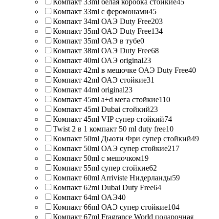
Компакт 33ml белая коробка стойкие
45
Компакт 33ml с феромонами
45
Компакт 34ml ОАЭ Duty Free
203
Компакт 35ml ОАЭ Duty Free
134
Компакт 35ml ОАЭ в тубе
0
Компакт 38ml ОАЭ Duty Free
68
Компакт 40ml ОАЭ original
23
Компакт 42ml в мешочке ОАЭ Duty Free
40
Компакт 42ml ОАЭ стойкие
31
Компакт 44ml original
23
Компакт 45ml a+d мега стойкие
110
Компакт 45ml Dubai стойкий
23
Компакт 45ml VIP супер стойкий
74
Twist 2 в 1 компакт 50 ml duty free
10
Компакт 50ml Дьюти Фри супер стойкий
49
Компакт 50ml ОАЭ супер стойкие
217
Компакт 50ml с мешочком
19
Компакт 55ml супер стойкие
62
Компакт 60ml Arriviste Нидерланды
59
Компакт 62ml Dubai Duty Free
64
Компакт 64ml ОАЭ
40
Компакт 66ml ОАЭ супер стойкие
104
Компакт 67ml Fragrance World подарочная