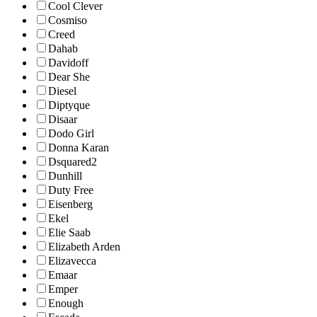
Cool Clever
Cosmiso
Creed
Dahab
Davidoff
Dear She
Diesel
Diptyque
Disaar
Dodo Girl
Donna Karan
Dsquared2
Dunhill
Duty Free
Eisenberg
Ekel
Elie Saab
Elizabeth Arden
Elizavecca
Emaar
Emper
Enough