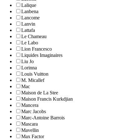
Lalique
Lanbena
Lancome
Lanvin
Lattafa
Le Chameau
Le Labo
Lion Francesco
Liquides Imaginaires
Liu Jo
Lorinna
Louis Vuitton
M. Micallef
Mac
Maison de La Stee
Maison Francis Kurkdjian
Mancera
Marc Jacobs
Marc-Antoine Barrois
Mascara
Mavellin
Max Factor