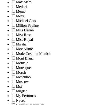
Max Mara
Medori
Memo
Mexx
Michael Cors
Million Pauline
Miss Lirenn
Miss Rose
Miss Royal
Missha
Moc Allure
Mode Creation Munich
Mont Blanc
Montale
Moresque
Morph
Moschino
Moscow
Mpf
Mugler
My Perfumes
Naced