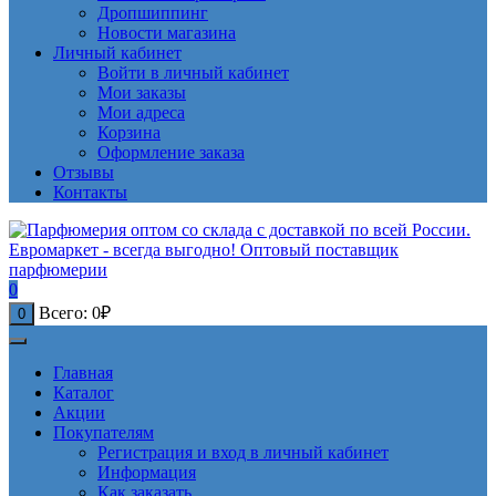
Дропшиппинг
Новости магазина
Личный кабинет
Войти в личный кабинет
Мои заказы
Мои адреса
Корзина
Оформление заказа
Отзывы
Контакты
0
Всего:
0
₽
0
Главная
Каталог
Акции
Покупателям
Регистрация и вход в личный кабинет
Информация
Как заказать