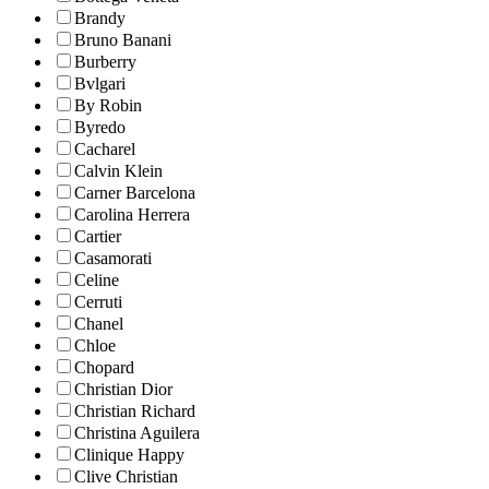
Brandy
Bruno Banani
Burberry
Bvlgari
By Robin
Byredo
Cacharel
Calvin Klein
Carner Barcelona
Carolina Herrera
Cartier
Casamorati
Celine
Cerruti
Chanel
Chloe
Chopard
Christian Dior
Christian Richard
Christina Aguilera
Clinique Happy
Clive Christian