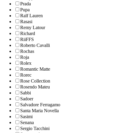
Prada
Pupa
Ralf Lauren
Rasasi
Remy Latour
Richard
RiiFFS
Roberto Cavalli
Rochas
Roja
Rolex
Romantic Matte
Rorec
Rose Collection
Rosendo Mateu
Sabbi
Sadoer
Salvadore Ferragamo
Santa Maria Novella
Sasimi
Senana
Sergio Tacchini