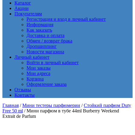
Каталог
Акции
Покупателям
Регистрация и вход в личный кабинет
Информация
Как заказать
Доставка и оплата
Обмен / возврат брака
Дропшиппинг
Новости магазина
Личный кабинет
Войти в личный кабинет
Мои заказы
Мои адреса
Корзина
Оформление заказа
Отзывы
Контакты
Главная
/
Мини тестеры парфюмерии
/
Стойкий парфюм Duty
Free 50 ml
/ Мини парфюм в тубе 44ml Burberry Weekend
Extrait de Parfum