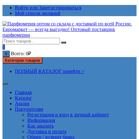
Перейти
Войти или Зарегистрироваться
к
Мой список желаний
содержимому
0
Всего:
0
₽
0
Категории товаров
ПОЛНЫЙ КАТАЛОГ перейти >
Главная
Каталог
Акции
Покупателям
Регистрация и вход в личный кабинет
Информация
Как заказать
Доставка и оплата
Обмен / возврат брака