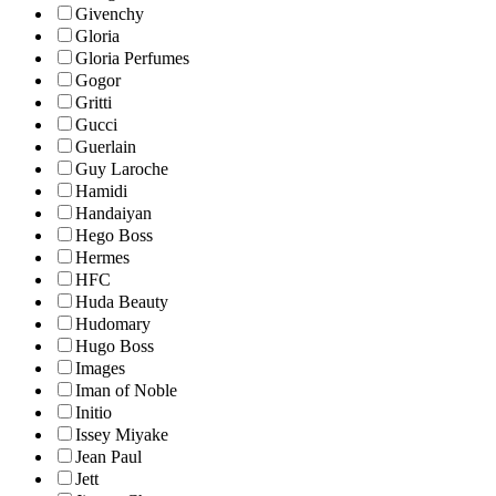
Givenchy
Gloria
Gloria Perfumes
Gogor
Gritti
Gucci
Guerlain
Guy Laroche
Hamidi
Handaiyan
Hego Boss
Hermes
HFC
Huda Beauty
Hudomary
Hugo Boss
Images
Iman of Noble
Initio
Issey Miyake
Jean Paul
Jett