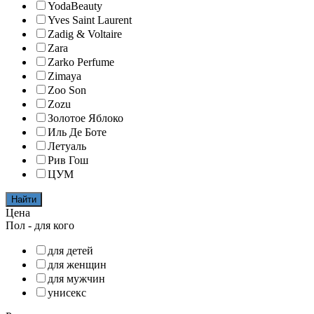
YodaBeauty
Yves Saint Laurent
Zadig & Voltaire
Zara
Zarko Perfume
Zimaya
Zoo Son
Zozu
Золотое Яблоко
Иль Де Боте
Летуаль
Рив Гош
ЦУМ
Найти
Цена
Пол - для кого
для детей
для женщин
для мужчин
унисекс