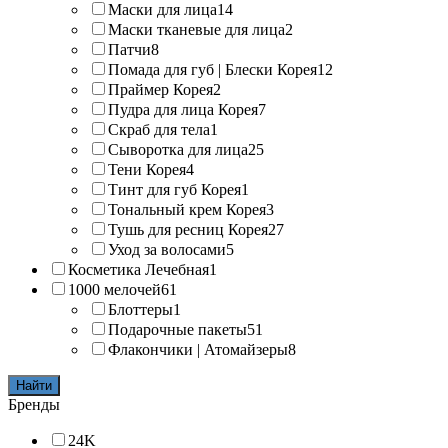
Маски для лица
14
Маски тканевые для лица
2
Патчи
8
Помада для губ | Блески Корея
12
Праймер Корея
2
Пудра для лица Корея
7
Скраб для тела
1
Сыворотка для лица
25
Тени Корея
4
Тинт для губ Корея
1
Тональный крем Корея
3
Тушь для ресниц Корея
27
Уход за волосами
5
Косметика Лечебная
1
1000 мелочей
61
Блоттеры
1
Подарочные пакеты
51
Флакончики | Атомайзеры
8
Найти
Бренды
24K