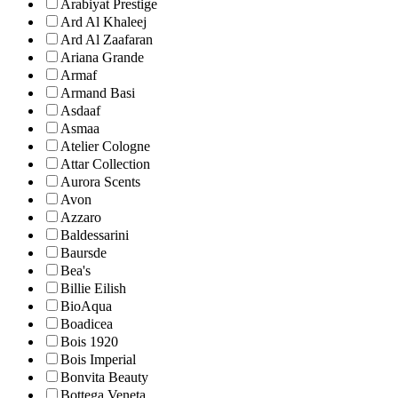
Arabiyat Prestige
Ard Al Khaleej
Ard Al Zaafaran
Ariana Grande
Armaf
Armand Basi
Asdaaf
Asmaa
Atelier Cologne
Attar Collection
Aurora Scents
Avon
Azzaro
Baldessarini
Baursde
Bea's
Billie Eilish
BioAqua
Boadicea
Bois 1920
Bois Imperial
Bonvita Beauty
Bottega Veneta