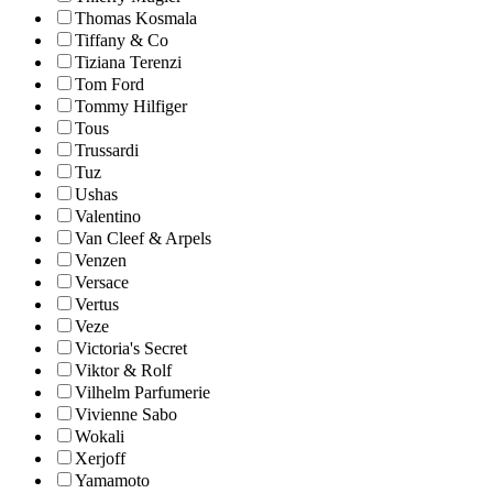
Thomas Kosmala
Tiffany & Co
Tiziana Terenzi
Tom Ford
Tommy Hilfiger
Tous
Trussardi
Tuz
Ushas
Valentino
Van Cleef & Arpels
Venzen
Versace
Vertus
Veze
Victoria's Secret
Viktor & Rolf
Vilhelm Parfumerie
Vivienne Sabo
Wokali
Xerjoff
Yamamoto