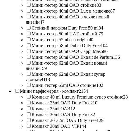
Мини-тестер 38ml ОАЭ стойкие
83
Мини-тестер 40ml ОАЭ Lux в мешочке
87
Мини-тестер 40ml ОАЭ в чехле новый
дизайн
47
Стойкий парфюм Duty Free 50 ml
84
Мини-тестер 50ml UAE стойкий!
79
Мини-тестер 55ml оаэ original
0
Мини-тестер 58ml Dubai Duty Free
104
Мини-тестер 60ml ОАЭ Cappi Maso
80
Мини-тестер 60ml ОАЭ Extrait de Parfum
136
Мини-тестер 62ml ОАЭ Extrait новый
дизайн
159
Мини-тестер 62ml ОАЭ Extrait супер
стойкие!
113
Мини тестер 65ml ОАЭ стойкие
102
Мини парфюмерия - компакт
2154
Компакт 40 ml Luxury Premium супер стойкие
28
Компакт 25ml ОАЭ Duty Free
210
Компакт 25ml ОАЭ
12
Компакт 30ml ОАЭ Duty Free
82
Компакт 30-32ml ОАЭ Duty Free
129
Компакт 30ml ОАЭ VIP
144