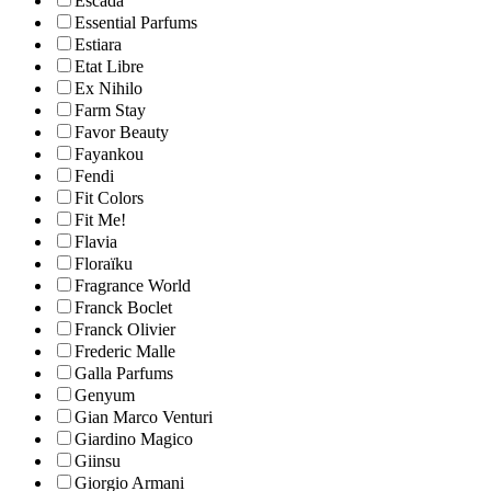
Escada
Essential Parfums
Estiara
Etat Libre
Ex Nihilo
Farm Stay
Favor Beauty
Fayankou
Fendi
Fit Colors
Fit Me!
Flavia
Floraïku
Fragrance World
Franck Boclet
Franck Olivier
Frederic Malle
Galla Parfums
Genyum
Gian Marco Venturi
Giardino Magico
Giinsu
Giorgio Armani