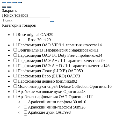
Закрыть
Поиск товаров
Search
products:
Категории товаров
Rose original ОАЭ
29
Rose 30 ml
29
Парфюмерия ОАЭ VIP/1:1 гарантия качества
14
Оригинальная Парфюмерия с маркировкой
11
Парфюмерия ОАЭ 1/1 Duty Free с пробником
34
Парфюмерия ОАЭ A+ / 1:1 гарантия качества
279
Парфюмерия ОАЭ A + D / 1:1 гарантия качества
146
Парфюмерия Люкс (LUXE) ОАЭ
959
Парфюмерия Евро (EURO) ОАЭ
73
Парфюмерия дешево (реплика)
92
Молочные духи-спрей Deluxe Collection Оригинал
16
Арабские масляные духи Оригинал
48
Арабская парфюмерия ОАЭ Оригинал
1111
Арабский мини парфюм 30 ml
10
Арабский мини-парфюм 50ml
28
Арабские духи ОАЭ
998