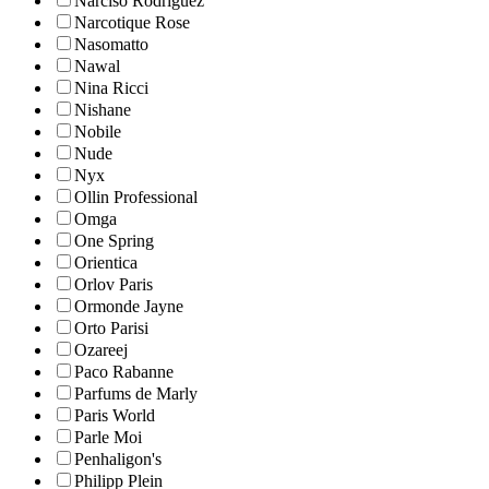
Narciso Rodriguez
Narcotique Rose
Nasomatto
Nawal
Nina Ricci
Nishane
Nobile
Nude
Nyx
Ollin Professional
Omga
One Spring
Orientica
Orlov Paris
Ormonde Jayne
Orto Parisi
Ozareej
Paco Rabanne
Parfums de Marly
Paris World
Parle Moi
Penhaligon's
Philipp Plein