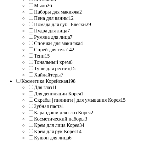
Мыло
26
Наборы для макияжа
2
Пена для ванны
12
Помада для губ | Блески
29
Пудра для лица
7
Румяна для лица
7
Спонжи для макияжа
4
Спрей для тела
142
Тени
15
Тональный крем
6
Тушь для ресниц
15
Хайлайтеры
7
Косметика Корейская
198
Для глаз
11
Для депиляции Корея
1
Скрабы | пилинги | для умывания Корея
15
Зубная паста
1
Карандаши для глаз Корея
2
Косметический наборы
3
Крем для лица Корея
34
Крем для рук Корея
14
Кушон для лица
6