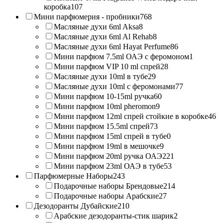
коробка
107
Мини парфюмерия - пробники
768
Масляные духи 6ml Aksa
8
Масляные духи 6ml Al Rehab
8
Масляные духи 6ml Hayat Perfume
86
Мини парфюм 7.5ml ОАЭ с феромоном
1
Мини парфюм VIP 10 ml спрей
28
Масляные духи 10ml в тубе
29
Масляные духи 10ml с феромонами
77
Мини парфюм 10-15ml ручка
60
Мини парфюм 10ml pheromon
9
Мини парфюм 12ml спрей стойкие в коробке
46
Мини парфюм 15.5ml спрей
73
Мини парфюм 15ml спрей в тубе
0
Мини парфюм 19ml в мешочке
9
Мини парфюм 20ml ручка ОАЭ
221
Мини парфюм 23ml ОАЭ в тубе
53
Парфюмерные Наборы
243
Подарочные наборы Брендовые
214
Подарочные наборы Арабские
27
Дезодоранты Дубайские
210
Арабские дезодоранты-стик шарик
2