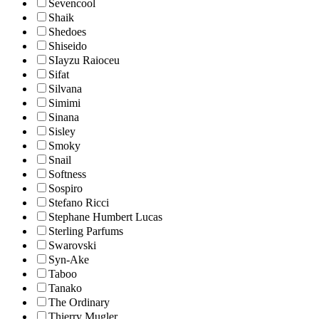
Sevencool
Shaik
Shedoes
Shiseido
SIayzu Raioceu
Sifat
Silvana
Simimi
Sinana
Sisley
Smoky
Snail
Softness
Sospiro
Stefano Ricci
Stephane Humbert Lucas
Sterling Parfums
Swarovski
Syn-Ake
Taboo
Tanako
The Ordinary
Thierry Mugler