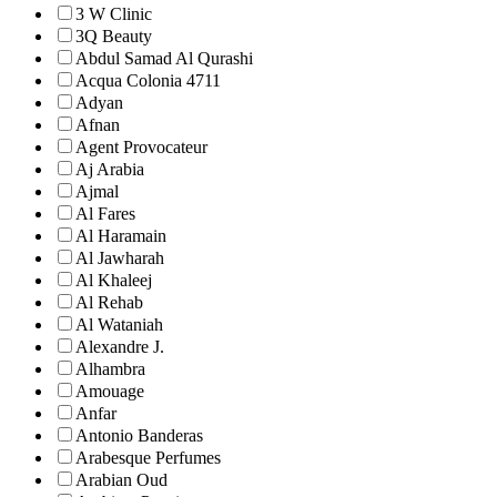
3 W Clinic
3Q Beauty
Abdul Samad Al Qurashi
Acqua Colonia 4711
Adyan
Afnan
Agent Provocateur
Aj Arabia
Ajmal
Al Fares
Al Haramain
Al Jawharah
Al Khaleej
Al Rehab
Al Wataniah
Alexandre J.
Alhambra
Amouage
Anfar
Antonio Banderas
Arabesque Perfumes
Arabian Oud