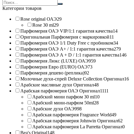
Search
products:
Категории товаров
Rose original ОАЭ
29
Rose 30 ml
29
Парфюмерия ОАЭ VIP/1:1 гарантия качества
14
Оригинальная Парфюмерия с маркировкой
11
Парфюмерия ОАЭ 1/1 Duty Free с пробником
34
Парфюмерия ОАЭ A+ / 1:1 гарантия качества
279
Парфюмерия ОАЭ A + D / 1:1 гарантия качества
146
Парфюмерия Люкс (LUXE) ОАЭ
959
Парфюмерия Евро (EURO) ОАЭ
73
Парфюмерия дешево (реплика)
92
Молочные духи-спрей Deluxe Collection Оригинал
16
Арабские масляные духи Оригинал
48
Арабская парфюмерия ОАЭ Оригинал
1111
Арабский мини парфюм 30 ml
10
Арабский мини-парфюм 50ml
28
Арабские духи ОАЭ
998
Арабская парфюмерия Fragrance World
49
Арабская парфюмерия Johnwin Оригинал
62
Арабская парфюмерия La Parretta Оригинал
0
Bea's Original
148