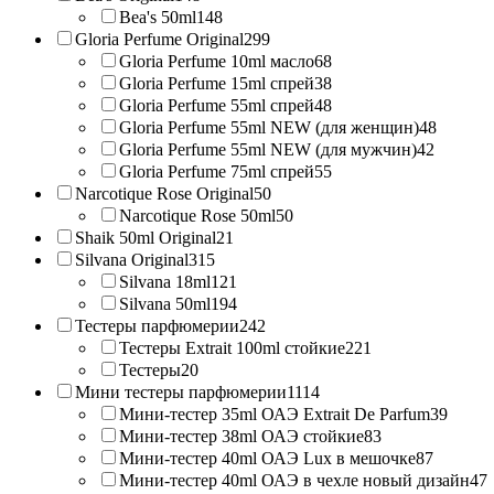
Bea's 50ml
148
Gloria Perfume Original
299
Gloria Perfume 10ml масло
68
Gloria Perfume 15ml спрей
38
Gloria Perfume 55ml спрей
48
Gloria Perfume 55ml NEW (для женщин)
48
Gloria Perfume 55ml NEW (для мужчин)
42
Gloria Perfume 75ml спрей
55
Narcotique Rose Original
50
Narcotique Rose 50ml
50
Shaik 50ml Original
21
Silvana Original
315
Silvana 18ml
121
Silvana 50ml
194
Тестеры парфюмерии
242
Тестеры Extrait 100ml стойкие
221
Тестеры
20
Мини тестеры парфюмерии
1114
Мини-тестер 35ml ОАЭ Extrait De Parfum
39
Мини-тестер 38ml ОАЭ стойкие
83
Мини-тестер 40ml ОАЭ Lux в мешочке
87
Мини-тестер 40ml ОАЭ в чехле новый дизайн
47