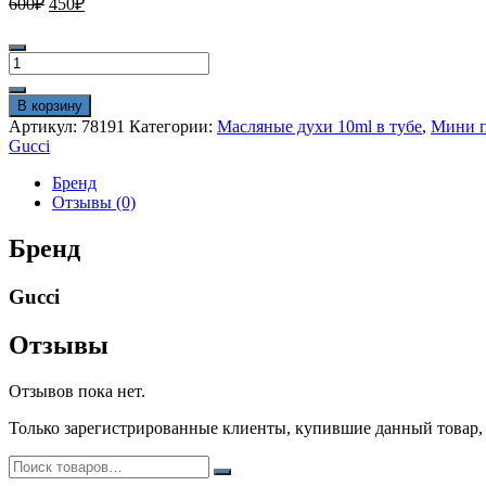
600
₽
450
₽
цена
цена:
составляла
450₽.
Количество
600₽.
товара
Масляные
В корзину
духи
Артикул:
78191
Категории:
Масляные духи 10ml в тубе
,
Мини п
10ml
Gucci
в
тубе
Бренд
Gucci
Отзывы (0)
Flora
Gorgeous
Бренд
Gardenia
ОАЭ
Gucci
стойкие
Отзывы
Отзывов пока нет.
Только зарегистрированные клиенты, купившие данный товар,