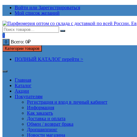
Перейти
Войти или Зарегистрироваться
к
Мой список желаний
содержимому
0
Всего:
0
₽
0
Категории товаров
ПОЛНЫЙ КАТАЛОГ перейти >
Главная
Каталог
Акции
Покупателям
Регистрация и вход в личный кабинет
Информация
Как заказать
Доставка и оплата
Обмен / возврат брака
Дропшиппинг
Новости магазина