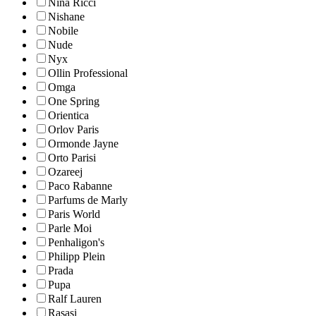
Nina Ricci
Nishane
Nobile
Nude
Nyx
Ollin Professional
Omga
One Spring
Orientica
Orlov Paris
Ormonde Jayne
Orto Parisi
Ozareej
Paco Rabanne
Parfums de Marly
Paris World
Parle Moi
Penhaligon's
Philipp Plein
Prada
Pupa
Ralf Lauren
Rasasi