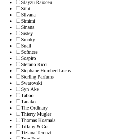
SIayzu Raioceu
Sifat
Silvana
Simimi
Sinana
Sisley
Smoky
Snail
Softness
Sospiro
Stefano Ricci
Stephane Humbert Lucas
Sterling Parfums
Swarovski
Syn-Ake
Taboo
Tanako
The Ordinary
Thierry Mugler
Thomas Kosmala
Tiffany & Co
Tiziana Terenzi
Tom Ford