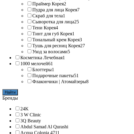
Праймер Корея
2
Пудра для лица Корея
7
Скраб для тела
1
Сыворотка для лица
25
Тени Корея
4
Тинт для губ Корея
1
Тональный крем Корея
3
Тушь для ресниц Корея
27
Уход за волосами
5
Косметика Лечебная
1
1000 мелочей
61
Блоттеры
1
Подарочные пакеты
51
Флакончики | Атомайзеры
8
Найти
Бренды
24K
3 W Clinic
3Q Beauty
Abdul Samad Al Qurashi
Acqua Colonia 4711