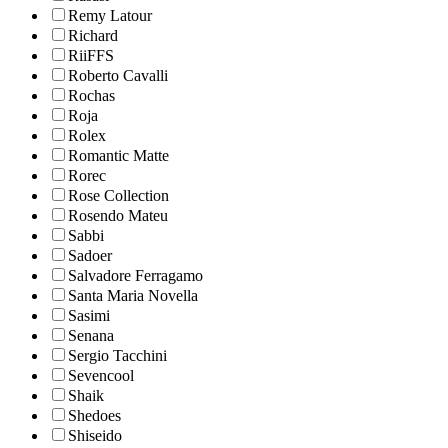
Remy Latour
Richard
RiiFFS
Roberto Cavalli
Rochas
Roja
Rolex
Romantic Matte
Rorec
Rose Collection
Rosendo Mateu
Sabbi
Sadoer
Salvadore Ferragamo
Santa Maria Novella
Sasimi
Senana
Sergio Tacchini
Sevencool
Shaik
Shedoes
Shiseido