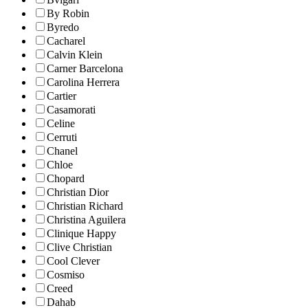
By Robin
Byredo
Cacharel
Calvin Klein
Carner Barcelona
Carolina Herrera
Cartier
Casamorati
Celine
Cerruti
Chanel
Chloe
Chopard
Christian Dior
Christian Richard
Christina Aguilera
Clinique Happy
Clive Christian
Cool Clever
Cosmiso
Creed
Dahab