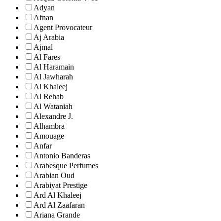
Adyan
Afnan
Agent Provocateur
Aj Arabia
Ajmal
Al Fares
Al Haramain
Al Jawharah
Al Khaleej
Al Rehab
Al Wataniah
Alexandre J.
Alhambra
Amouage
Anfar
Antonio Banderas
Arabesque Perfumes
Arabian Oud
Arabiyat Prestige
Ard Al Khaleej
Ard Al Zaafaran
Ariana Grande