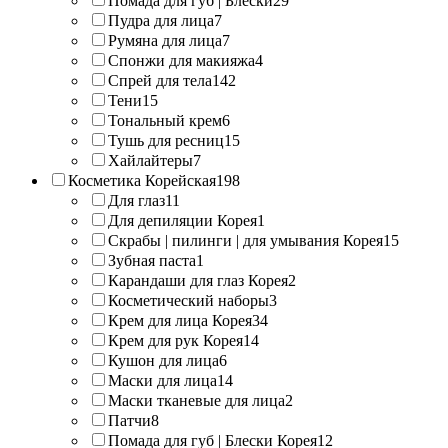
Помада для губ | Блески
29
Пудра для лица
7
Румяна для лица
7
Спонжи для макияжа
4
Спрей для тела
142
Тени
15
Тональный крем
6
Тушь для ресниц
15
Хайлайтеры
7
Косметика Корейская
198
Для глаз
11
Для депиляции Корея
1
Скрабы | пилинги | для умывания Корея
15
Зубная паста
1
Карандаши для глаз Корея
2
Косметический наборы
3
Крем для лица Корея
34
Крем для рук Корея
14
Кушон для лица
6
Маски для лица
14
Маски тканевые для лица
2
Патчи
8
Помада для губ | Блески Корея
12