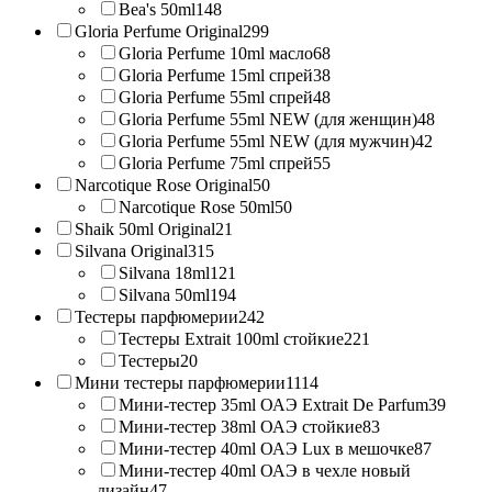
Bea's 50ml
148
Gloria Perfume Original
299
Gloria Perfume 10ml масло
68
Gloria Perfume 15ml спрей
38
Gloria Perfume 55ml спрей
48
Gloria Perfume 55ml NEW (для женщин)
48
Gloria Perfume 55ml NEW (для мужчин)
42
Gloria Perfume 75ml спрей
55
Narcotique Rose Original
50
Narcotique Rose 50ml
50
Shaik 50ml Original
21
Silvana Original
315
Silvana 18ml
121
Silvana 50ml
194
Тестеры парфюмерии
242
Тестеры Extrait 100ml стойкие
221
Тестеры
20
Мини тестеры парфюмерии
1114
Мини-тестер 35ml ОАЭ Extrait De Parfum
39
Мини-тестер 38ml ОАЭ стойкие
83
Мини-тестер 40ml ОАЭ Lux в мешочке
87
Мини-тестер 40ml ОАЭ в чехле новый
дизайн
47