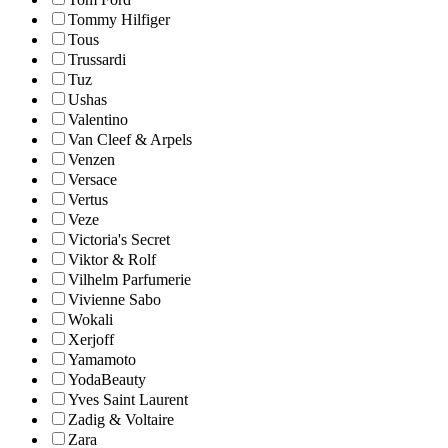
Tommy Hilfiger
Tous
Trussardi
Tuz
Ushas
Valentino
Van Cleef & Arpels
Venzen
Versace
Vertus
Veze
Victoria's Secret
Viktor & Rolf
Vilhelm Parfumerie
Vivienne Sabo
Wokali
Xerjoff
Yamamoto
YodaBeauty
Yves Saint Laurent
Zadig & Voltaire
Zara