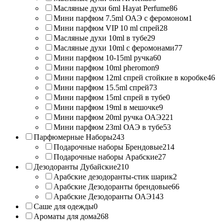
Масляные духи 6ml Hayat Perfume
86
Мини парфюм 7.5ml ОАЭ с феромоном
1
Мини парфюм VIP 10 ml спрей
28
Масляные духи 10ml в тубе
29
Масляные духи 10ml с феромонами
77
Мини парфюм 10-15ml ручка
60
Мини парфюм 10ml pheromon
9
Мини парфюм 12ml спрей стойкие в коробке
46
Мини парфюм 15.5ml спрей
73
Мини парфюм 15ml спрей в тубе
0
Мини парфюм 19ml в мешочке
9
Мини парфюм 20ml ручка ОАЭ
221
Мини парфюм 23ml ОАЭ в тубе
53
Парфюмерные Наборы
243
Подарочные наборы Брендовые
214
Подарочные наборы Арабские
27
Дезодоранты Дубайские
210
Арабские дезодоранты-стик шарик
2
Арабские Дезодоранты брендовые
66
Арабские Дезодоранты ОАЭ
143
Саше для одежды
0
Ароматы для дома
268