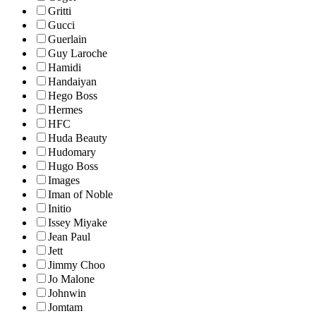
Gritti
Gucci
Guerlain
Guy Laroche
Hamidi
Handaiyan
Hego Boss
Hermes
HFC
Huda Beauty
Hudomary
Hugo Boss
Images
Iman of Noble
Initio
Issey Miyake
Jean Paul
Jett
Jimmy Choo
Jo Malone
Johnwin
Jomtam