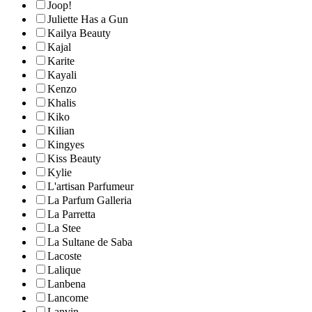
Joop!
Juliette Has a Gun
Kailya Beauty
Kajal
Karite
Kayali
Kenzo
Khalis
Kiko
Kilian
Kingyes
Kiss Beauty
Kylie
L'artisan Parfumeur
La Parfum Galleria
La Parretta
La Stee
La Sultane de Saba
Lacoste
Lalique
Lanbena
Lancome
Lanvin