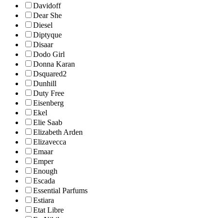
Davidoff
Dear She
Diesel
Diptyque
Disaar
Dodo Girl
Donna Karan
Dsquared2
Dunhill
Duty Free
Eisenberg
Ekel
Elie Saab
Elizabeth Arden
Elizavecca
Emaar
Emper
Enough
Escada
Essential Parfums
Estiara
Etat Libre