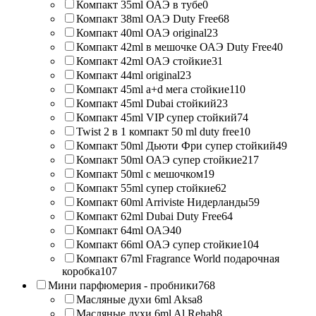
Компакт 35ml ОАЭ в тубе
0
Компакт 38ml ОАЭ Duty Free
68
Компакт 40ml ОАЭ original
23
Компакт 42ml в мешочке ОАЭ Duty Free
40
Компакт 42ml ОАЭ стойкие
31
Компакт 44ml original
23
Компакт 45ml a+d мега стойкие
110
Компакт 45ml Dubai стойкий
23
Компакт 45ml VIP супер стойкий
74
Twist 2 в 1 компакт 50 ml duty free
10
Компакт 50ml Дьюти Фри супер стойкий
49
Компакт 50ml ОАЭ супер стойкие
217
Компакт 50ml с мешочком
19
Компакт 55ml супер стойкие
62
Компакт 60ml Arriviste Нидерланды
59
Компакт 62ml Dubai Duty Free
64
Компакт 64ml ОАЭ
40
Компакт 66ml ОАЭ супер стойкие
104
Компакт 67ml Fragrance World подарочная
коробка
107
Мини парфюмерия - пробники
768
Масляные духи 6ml Aksa
8
Масляные духи 6ml Al Rehab
8