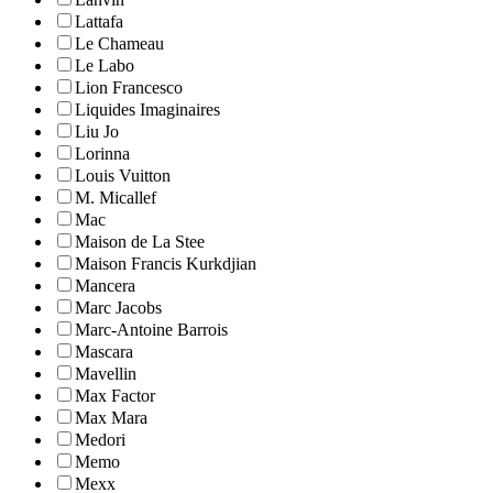
Lattafa
Le Chameau
Le Labo
Lion Francesco
Liquides Imaginaires
Liu Jo
Lorinna
Louis Vuitton
M. Micallef
Mac
Maison de La Stee
Maison Francis Kurkdjian
Mancera
Marc Jacobs
Marc-Antoine Barrois
Mascara
Mavellin
Max Factor
Max Mara
Medori
Memo
Mexx