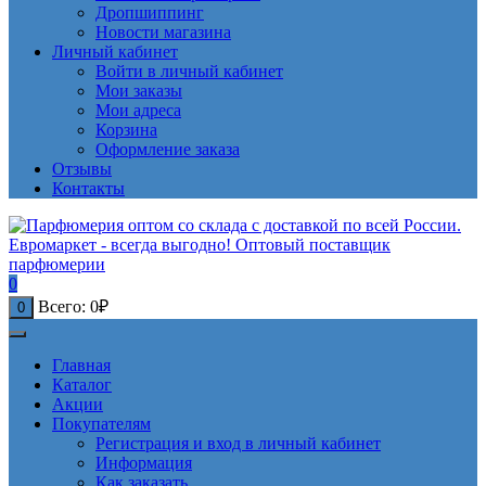
Дропшиппинг
Новости магазина
Личный кабинет
Войти в личный кабинет
Мои заказы
Мои адреса
Корзина
Оформление заказа
Отзывы
Контакты
0
Всего:
0
₽
0
Главная
Каталог
Акции
Покупателям
Регистрация и вход в личный кабинет
Информация
Как заказать