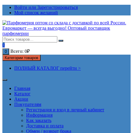
Перейти
Войти или Зарегистрироваться
к
Мой список желаний
содержимому
0
Всего:
0
₽
0
Категории товаров
ПОЛНЫЙ КАТАЛОГ перейти >
Главная
Каталог
Акции
Покупателям
Регистрация и вход в личный кабинет
Информация
Как заказать
Доставка и оплата
Обмен / возврат брака