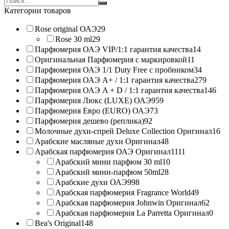
products:
Категории товаров
Rose original ОАЭ
29
Rose 30 ml
29
Парфюмерия ОАЭ VIP/1:1 гарантия качества
14
Оригинальная Парфюмерия с маркировкой
11
Парфюмерия ОАЭ 1/1 Duty Free с пробником
34
Парфюмерия ОАЭ A+ / 1:1 гарантия качества
279
Парфюмерия ОАЭ A + D / 1:1 гарантия качества
146
Парфюмерия Люкс (LUXE) ОАЭ
959
Парфюмерия Евро (EURO) ОАЭ
73
Парфюмерия дешево (реплика)
92
Молочные духи-спрей Deluxe Collection Оригинал
16
Арабские масляные духи Оригинал
48
Арабская парфюмерия ОАЭ Оригинал
1111
Арабский мини парфюм 30 ml
10
Арабский мини-парфюм 50ml
28
Арабские духи ОАЭ
998
Арабская парфюмерия Fragrance World
49
Арабская парфюмерия Johnwin Оригинал
62
Арабская парфюмерия La Parretta Оригинал
0
Bea's Original
148