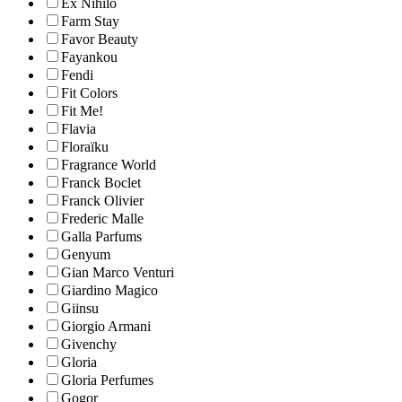
Ex Nihilo
Farm Stay
Favor Beauty
Fayankou
Fendi
Fit Colors
Fit Me!
Flavia
Floraïku
Fragrance World
Franck Boclet
Franck Olivier
Frederic Malle
Galla Parfums
Genyum
Gian Marco Venturi
Giardino Magico
Giinsu
Giorgio Armani
Givenchy
Gloria
Gloria Perfumes
Gogor