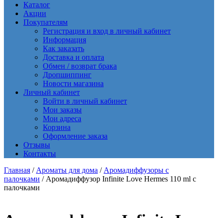
Каталог
Акции
Покупателям
Регистрация и вход в личный кабинет
Информация
Как заказать
Доставка и оплата
Обмен / возврат брака
Дропшиппинг
Новости магазина
Личный кабинет
Войти в личный кабинет
Мои заказы
Мои адреса
Корзина
Оформление заказа
Отзывы
Контакты
Главная
/
Ароматы для дома
/
Аромадиффузоры с
палочками
/ Аромадиффузор Infinite Love Hermes 110 ml с
палочками