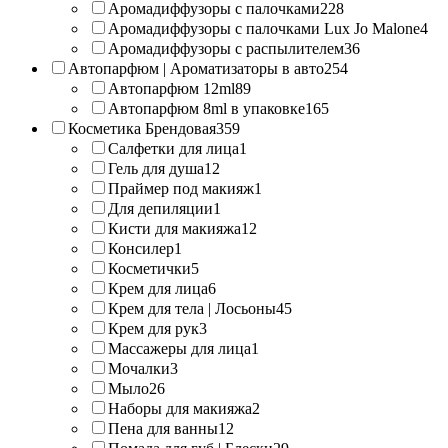
Аромадиффузоры с палочками
228
Аромадиффузоры с палочками Lux Jo Malone
4
Аромадиффузоры с распылителем
36
Автопарфюм | Ароматизаторы в авто
254
Автопарфюм 12ml
89
Автопарфюм 8ml в упаковке
165
Косметика Брендовая
359
Салфетки для лица
1
Гель для душа
12
Праймер под макияж
1
Для депиляции
1
Кисти для макияжа
12
Консилер
1
Косметички
5
Крем для лица
6
Крем для тела | Лосьоны
45
Крем для рук
3
Массажеры для лица
1
Мочалки
3
Мыло
26
Наборы для макияжа
2
Пена для ванны
12