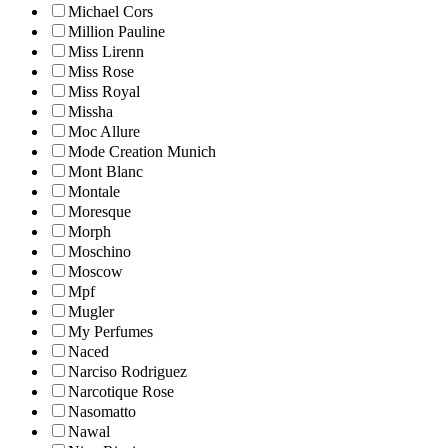
Michael Cors
Million Pauline
Miss Lirenn
Miss Rose
Miss Royal
Missha
Moc Allure
Mode Creation Munich
Mont Blanc
Montale
Moresque
Morph
Moschino
Moscow
Mpf
Mugler
My Perfumes
Naced
Narciso Rodriguez
Narcotique Rose
Nasomatto
Nawal