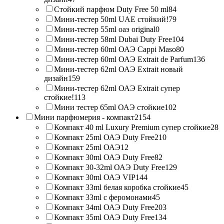
Стойкий парфюм Duty Free 50 ml
84
Мини-тестер 50ml UAE стойкий!
79
Мини-тестер 55ml оаэ original
0
Мини-тестер 58ml Dubai Duty Free
104
Мини-тестер 60ml ОАЭ Cappi Maso
80
Мини-тестер 60ml ОАЭ Extrait de Parfum
136
Мини-тестер 62ml ОАЭ Extrait новый
дизайн
159
Мини-тестер 62ml ОАЭ Extrait супер
стойкие!
113
Мини тестер 65ml ОАЭ стойкие
102
Мини парфюмерия - компакт
2154
Компакт 40 ml Luxury Premium супер стойкие
28
Компакт 25ml ОАЭ Duty Free
210
Компакт 25ml ОАЭ
12
Компакт 30ml ОАЭ Duty Free
82
Компакт 30-32ml ОАЭ Duty Free
129
Компакт 30ml ОАЭ VIP
144
Компакт 33ml белая коробка стойкие
45
Компакт 33ml с феромонами
45
Компакт 34ml ОАЭ Duty Free
203
Компакт 35ml ОАЭ Duty Free
134