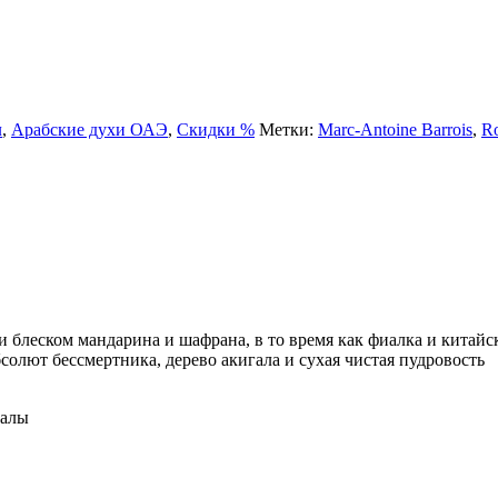
л
,
Арабские духи ОАЭ
,
Скидки %
Метки:
Marc-Antoine Barrois
,
R
блеском мандарина и шафрана, в то время как фиалка и китайс
солют бессмертника, дерево акигала и сухая чистая пудровость
ралы