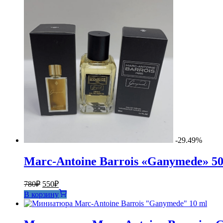
-29.49%
Marc-Antoine Barrois «Ganymede» 50
Первоначальная
Текущая
780
₽
550
₽
цена
цена:
В корзину
составляла
550₽.
780₽.