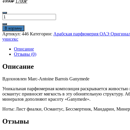
1990
₽
1700
₽
цена
цена:
составляла
1700₽.
Количество
1990₽.
товара
Арабский
В корзину
парфюм
Артикул:
446
Категории:
Арабская парфюмерия ОАЭ Оригина
Rose
унисекс
Mark
Anthony
Описание
Boris
Отзывы (0)
Gannimyde
100
Описание
мл
оригинал
Вдохновлен Marc-Antoine Barrois Ganymede
Уникальная парфюмерная композиция раскрывается живостью и 
османтус привносят мягкость в эту обонятельную структуру. Аб
минералов дополняют красоту «Ganymede».
Ноты: Лист фиалки, Османтус, Бессмертник, Мандарин, Мине
Отзывы