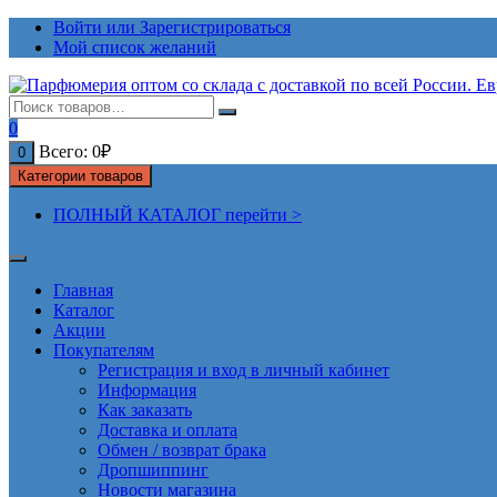
Перейти
Войти или Зарегистрироваться
к
Мой список желаний
содержимому
0
Всего:
0
₽
0
Категории товаров
ПОЛНЫЙ КАТАЛОГ перейти >
Главная
Каталог
Акции
Покупателям
Регистрация и вход в личный кабинет
Информация
Как заказать
Доставка и оплата
Обмен / возврат брака
Дропшиппинг
Новости магазина