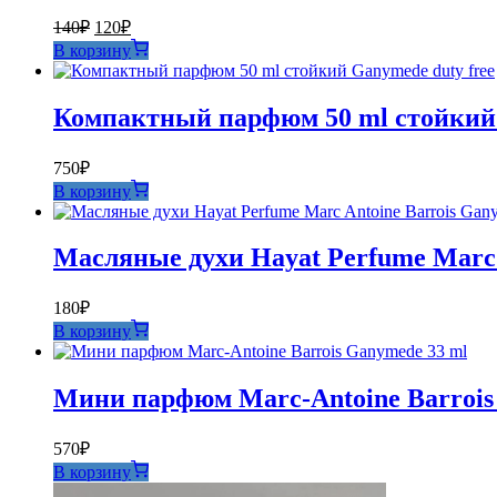
Первоначальная
Текущая
140
₽
120
₽
цена
цена:
В корзину
составляла
120₽.
140₽.
Компактный парфюм 50 ml стойкий 
750
₽
В корзину
Масляные духи Hayat Perfume Marc 
180
₽
В корзину
Мини парфюм Marc-Antoine Barrois
570
₽
В корзину