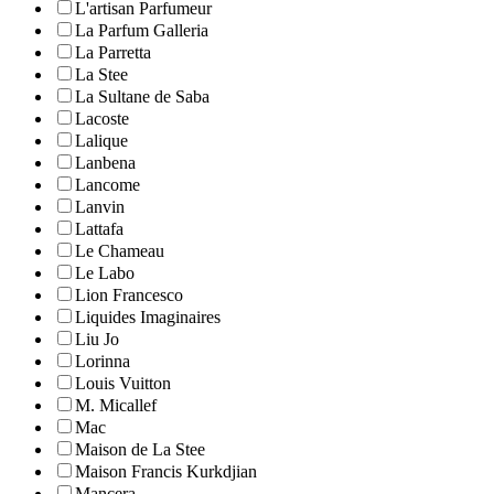
L'artisan Parfumeur
La Parfum Galleria
La Parretta
La Stee
La Sultane de Saba
Lacoste
Lalique
Lanbena
Lancome
Lanvin
Lattafa
Le Chameau
Le Labo
Lion Francesco
Liquides Imaginaires
Liu Jo
Lorinna
Louis Vuitton
M. Micallef
Mac
Maison de La Stee
Maison Francis Kurkdjian
Mancera