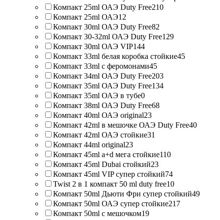
Компакт 25ml ОАЭ Duty Free
210
Компакт 25ml ОАЭ
12
Компакт 30ml ОАЭ Duty Free
82
Компакт 30-32ml ОАЭ Duty Free
129
Компакт 30ml ОАЭ VIP
144
Компакт 33ml белая коробка стойкие
45
Компакт 33ml с феромонами
45
Компакт 34ml ОАЭ Duty Free
203
Компакт 35ml ОАЭ Duty Free
134
Компакт 35ml ОАЭ в тубе
0
Компакт 38ml ОАЭ Duty Free
68
Компакт 40ml ОАЭ original
23
Компакт 42ml в мешочке ОАЭ Duty Free
40
Компакт 42ml ОАЭ стойкие
31
Компакт 44ml original
23
Компакт 45ml a+d мега стойкие
110
Компакт 45ml Dubai стойкий
23
Компакт 45ml VIP супер стойкий
74
Twist 2 в 1 компакт 50 ml duty free
10
Компакт 50ml Дьюти Фри супер стойкий
49
Компакт 50ml ОАЭ супер стойкие
217
Компакт 50ml с мешочком
19