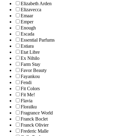
Elizabeth Arden
Elizavecca
Emaar
Emper
Enough
Escada
Essential Parfums
Estiara
Etat Libre
Ex Nihilo
Farm Stay
Favor Beauty
Fayankou
Fendi
Fit Colors
Fit Me!
Flavia
Floraïku
Fragrance World
Franck Boclet
Franck Olivier
Frederic Malle