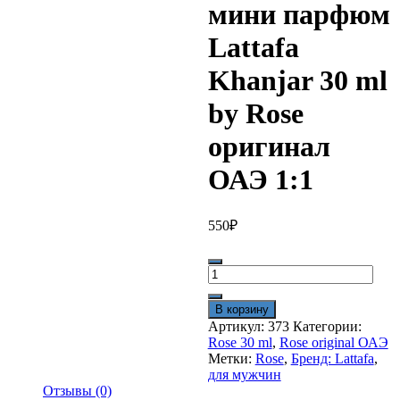
мини парфюм
Lattafa
Khanjar 30 ml
by Rose
оригинал
ОАЭ 1:1
550
₽
Количество
товара
Арабский
В корзину
мини
Артикул:
373
Категории:
парфюм
Rose 30 ml
,
Rose original ОАЭ
Lattafa
Метки:
Rose
,
Бренд: Lattafa
,
Khanjar
для мужчин
30
Отзывы (0)