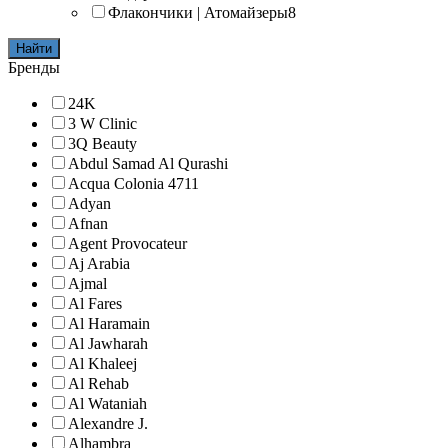
Флакончики | Атомайзеры
8
Найти
Бренды
24K
3 W Clinic
3Q Beauty
Abdul Samad Al Qurashi
Acqua Colonia 4711
Adyan
Afnan
Agent Provocateur
Aj Arabia
Ajmal
Al Fares
Al Haramain
Al Jawharah
Al Khaleej
Al Rehab
Al Wataniah
Alexandre J.
Alhambra