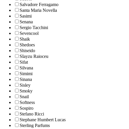
Salvadore Ferragamo
Santa Maria Novella
Sasimi
Senana
Sergio Tacchini
Sevencool
Shaik
Shedoes
Shiseido
SIayzu Raioceu
Sifat
Silvana
Simimi
Sinana
Sisley
Smoky
Snail
Softness
Sospiro
Stefano Ricci
Stephane Humbert Lucas
Sterling Parfums