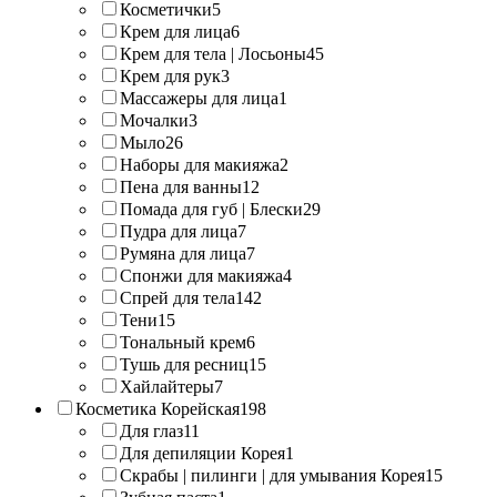
Косметички
5
Крем для лица
6
Крем для тела | Лосьоны
45
Крем для рук
3
Массажеры для лица
1
Мочалки
3
Мыло
26
Наборы для макияжа
2
Пена для ванны
12
Помада для губ | Блески
29
Пудра для лица
7
Румяна для лица
7
Спонжи для макияжа
4
Спрей для тела
142
Тени
15
Тональный крем
6
Тушь для ресниц
15
Хайлайтеры
7
Косметика Корейская
198
Для глаз
11
Для депиляции Корея
1
Скрабы | пилинги | для умывания Корея
15