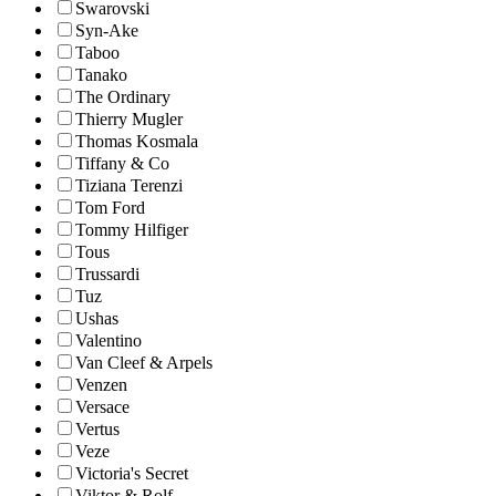
Swarovski
Syn-Ake
Taboo
Tanako
The Ordinary
Thierry Mugler
Thomas Kosmala
Tiffany & Co
Tiziana Terenzi
Tom Ford
Tommy Hilfiger
Tous
Trussardi
Tuz
Ushas
Valentino
Van Cleef & Arpels
Venzen
Versace
Vertus
Veze
Victoria's Secret
Viktor & Rolf