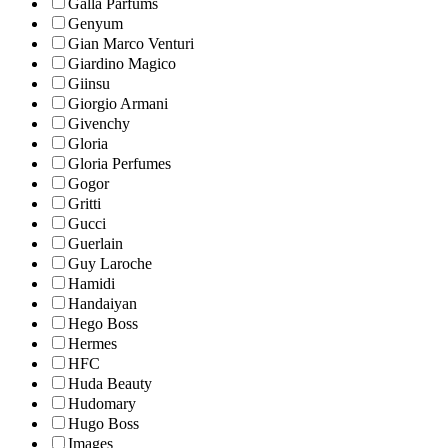
Galla Parfums
Genyum
Gian Marco Venturi
Giardino Magico
Giinsu
Giorgio Armani
Givenchy
Gloria
Gloria Perfumes
Gogor
Gritti
Gucci
Guerlain
Guy Laroche
Hamidi
Handaiyan
Hego Boss
Hermes
HFC
Huda Beauty
Hudomary
Hugo Boss
Images