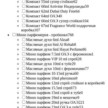
Компакт 55ml супер стойкие
62
Компакт 60ml Arriviste Нидерланды
59
Компакт 62ml Dubai Duty Free
64
Компакт 64ml ОАЭ
40
Компакт 66ml ОАЭ супер стойкие
104
Компакт 67ml Fragrance World подарочная
коробка
107
Мини парфюмерия - пробники
768
Масляные духи 6ml Aksa
8
Масляные духи 6ml Al Rehab
8
Масляные духи 6ml Hayat Perfume
86
Мини парфюм 7.5ml ОАЭ с феромоном
1
Мини парфюм VIP 10 ml спрей
28
Масляные духи 10ml в тубе
29
Масляные духи 10ml с феромонами
77
Мини парфюм 10-15ml ручка
60
Мини парфюм 10ml pheromon
9
Мини парфюм 12ml спрей стойкие в коробке
46
Мини парфюм 15.5ml спрей
73
Мини парфюм 15ml спрей в тубе
0
Мини парфюм 19ml в мешочке
9
Мини парфюм 20ml ручка ОАЭ
221
Мини парфюм 23ml ОАЭ в тубе
53