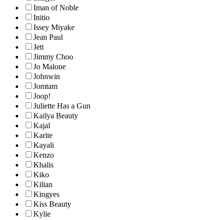
Iman of Noble
Initio
Issey Miyake
Jean Paul
Jett
Jimmy Choo
Jo Malone
Johnwin
Jomtam
Joop!
Juliette Has a Gun
Kailya Beauty
Kajal
Karite
Kayali
Kenzo
Khalis
Kiko
Kilian
Kingyes
Kiss Beauty
Kylie