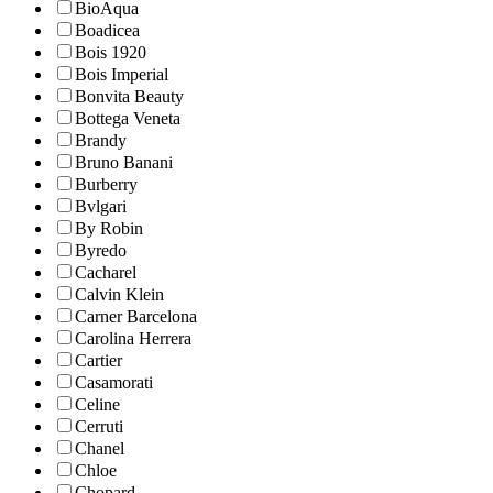
BioAqua
Boadicea
Bois 1920
Bois Imperial
Bonvita Beauty
Bottega Veneta
Brandy
Bruno Banani
Burberry
Bvlgari
By Robin
Byredo
Cacharel
Calvin Klein
Carner Barcelona
Carolina Herrera
Cartier
Casamorati
Celine
Cerruti
Chanel
Chloe
Chopard