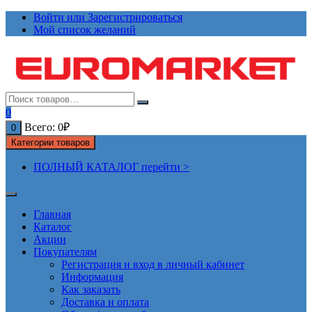
Перейти
Войти или Зарегистрироваться
к
Мой список желаний
содержимому
0
Всего:
0
₽
0
Категории товаров
ПОЛНЫЙ КАТАЛОГ перейти >
Главная
Каталог
Акции
Покупателям
Регистрация и вход в личный кабинет
Информация
Как заказать
Доставка и оплата