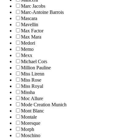
Marc Jacobs
Marc-Antoine Barrois
Mascara
Mavellin
Max Factor
Max Mara
Medori
Memo
Mexx
Michael Cors
Million Pauline
Miss Lirenn
Miss Rose
Miss Royal
Missha
Moc Allure
Mode Creation Munich
Mont Blanc
Montale
Moresque
Morph
Moschino