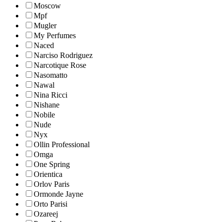
Moscow
Mpf
Mugler
My Perfumes
Naced
Narciso Rodriguez
Narcotique Rose
Nasomatto
Nawal
Nina Ricci
Nishane
Nobile
Nude
Nyx
Ollin Professional
Omga
One Spring
Orientica
Orlov Paris
Ormonde Jayne
Orto Parisi
Ozareej