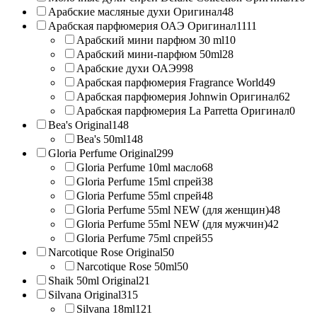
Арабские масляные духи Оригинал
48
Арабская парфюмерия ОАЭ Оригинал
1111
Арабский мини парфюм 30 ml
10
Арабский мини-парфюм 50ml
28
Арабские духи ОАЭ
998
Арабская парфюмерия Fragrance World
49
Арабская парфюмерия Johnwin Оригинал
62
Арабская парфюмерия La Parretta Оригинал
0
Bea's Original
148
Bea's 50ml
148
Gloria Perfume Original
299
Gloria Perfume 10ml масло
68
Gloria Perfume 15ml спрей
38
Gloria Perfume 55ml спрей
48
Gloria Perfume 55ml NEW (для женщин)
48
Gloria Perfume 55ml NEW (для мужчин)
42
Gloria Perfume 75ml спрей
55
Narcotique Rose Original
50
Narcotique Rose 50ml
50
Shaik 50ml Original
21
Silvana Original
315
Silvana 18ml
121