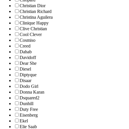
Christian Dior
Christian Richard
Christina Aguilera
Clinique Happy
Clive Christian
Cool Clever
Cosmiso
Creed
Dahab
Davidoff
Dear She
Diesel
Diptyque
Disaar
Dodo Girl
Donna Karan
Dsquared2
Dunhill
Duty Free
Eisenberg
Ekel
Elie Saab