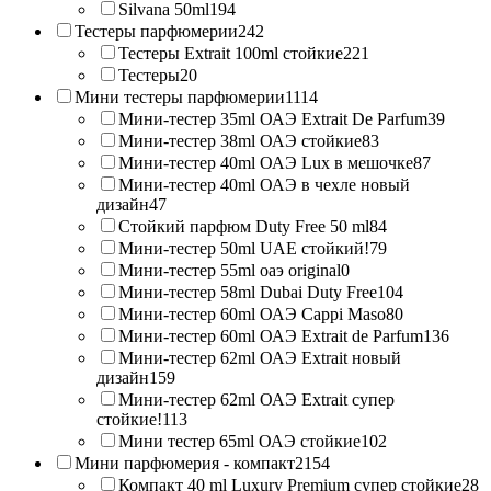
Silvana 50ml
194
Тестеры парфюмерии
242
Тестеры Extrait 100ml стойкие
221
Тестеры
20
Мини тестеры парфюмерии
1114
Мини-тестер 35ml ОАЭ Extrait De Parfum
39
Мини-тестер 38ml ОАЭ стойкие
83
Мини-тестер 40ml ОАЭ Lux в мешочке
87
Мини-тестер 40ml ОАЭ в чехле новый
дизайн
47
Стойкий парфюм Duty Free 50 ml
84
Мини-тестер 50ml UAE стойкий!
79
Мини-тестер 55ml оаэ original
0
Мини-тестер 58ml Dubai Duty Free
104
Мини-тестер 60ml ОАЭ Cappi Maso
80
Мини-тестер 60ml ОАЭ Extrait de Parfum
136
Мини-тестер 62ml ОАЭ Extrait новый
дизайн
159
Мини-тестер 62ml ОАЭ Extrait супер
стойкие!
113
Мини тестер 65ml ОАЭ стойкие
102
Мини парфюмерия - компакт
2154
Компакт 40 ml Luxury Premium супер стойкие
28