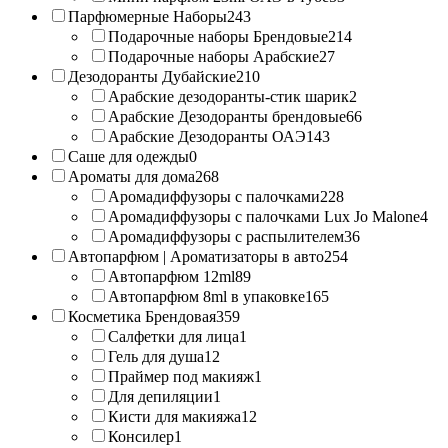
Парфюмерные Наборы
243
Подарочные наборы Брендовые
214
Подарочные наборы Арабские
27
Дезодоранты Дубайские
210
Арабские дезодоранты-стик шарик
2
Арабские Дезодоранты брендовые
66
Арабские Дезодоранты ОАЭ
143
Саше для одежды
0
Ароматы для дома
268
Аромадиффузоры с палочками
228
Аромадиффузоры с палочками Lux Jo Malone
4
Аромадиффузоры с распылителем
36
Автопарфюм | Ароматизаторы в авто
254
Автопарфюм 12ml
89
Автопарфюм 8ml в упаковке
165
Косметика Брендовая
359
Салфетки для лица
1
Гель для душа
12
Праймер под макияж
1
Для депиляции
1
Кисти для макияжа
12
Консилер
1