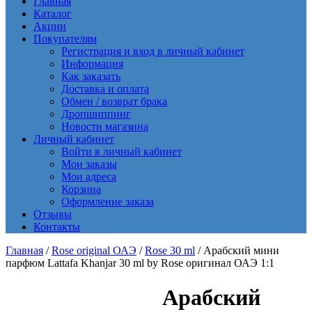
Главная
Каталог
Акции
Покупателям
Регистрация и вход в личный кабинет
Информация
Как заказать
Доставка и оплата
Обмен / возврат брака
Дропшиппинг
Новости магазина
Личный кабинет
Войти в личный кабинет
Мои заказы
Мои адреса
Корзина
Оформление заказа
Отзывы
Контакты
Главная
/
Rose original ОАЭ
/
Rose 30 ml
/ Арабский мини
парфюм Lattafa Khanjar 30 ml by Rose оригинал ОАЭ 1:1
Арабский