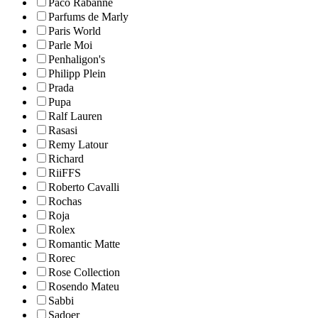
Paco Rabanne
Parfums de Marly
Paris World
Parle Moi
Penhaligon's
Philipp Plein
Prada
Pupa
Ralf Lauren
Rasasi
Remy Latour
Richard
RiiFFS
Roberto Cavalli
Rochas
Roja
Rolex
Romantic Matte
Rorec
Rose Collection
Rosendo Mateu
Sabbi
Sadoer