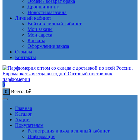
Обмен / возврат брака
Дропшиппинг
Новости магазина
Личный кабинет
Войти в личный кабинет
Мои заказы
Мои адреса
Корзина
Оформление заказа
Отзывы
Контакты
0
Всего:
0
₽
0
Главная
Каталог
Акции
Покупателям
Регистрация и вход в личный кабинет
Информация