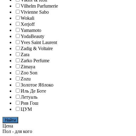
Vilhelm Parfumerie
Vivienne Sabo
Wokali
Xerjoff
Yamamoto
YodaBeauty
Yves Saint Laurent
Zadig & Voltaire
Zara
Zarko Perfume
Zimaya
Zoo Son
Zozu
Золотое Яблоко
Иль Де Боте
Летуаль
Рив Гош
ЦУМ
Найти
Цена
Пол - для кого