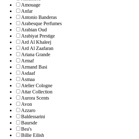
Amouage
Anfar
Antonio Banderas
Arabesque Perfumes
Arabian Oud
Arabiyat Prestige
Ard Al Khaleej
Ard Al Zaafaran
Ariana Grande
Armaf
Armand Basi
Asdaaf
Asmaa
Atelier Cologne
Attar Collection
Aurora Scents
Avon
Azzaro
Baldessarini
Baursde
Bea's
Billie Eilish