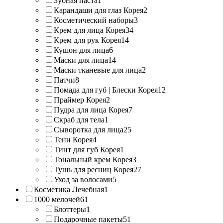
Зубная паста
1
Карандаши для глаз Корея
2
Косметический наборы
3
Крем для лица Корея
34
Крем для рук Корея
14
Кушон для лица
6
Маски для лица
14
Маски тканевые для лица
2
Патчи
8
Помада для губ | Блески Корея
12
Праймер Корея
2
Пудра для лица Корея
7
Скраб для тела
1
Сыворотка для лица
25
Тени Корея
4
Тинт для губ Корея
1
Тональный крем Корея
3
Тушь для ресниц Корея
27
Уход за волосами
5
Косметика Лечебная
1
1000 мелочей
61
Блоттеры
1
Подарочные пакеты
51