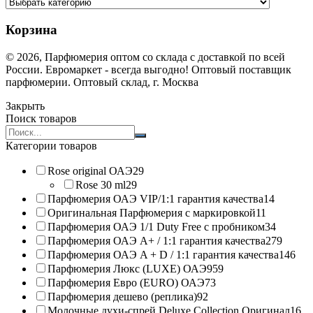
Корзина
© 2026, Парфюмерия оптом со склада с доставкой по всей
России. Евромаркет - всегда выгодно! Оптовый поставщик
парфюмерии. Оптовый склад, г. Москва
Закрыть
Поиск товаров
Search
products:
Категории товаров
Rose original ОАЭ
29
Rose 30 ml
29
Парфюмерия ОАЭ VIP/1:1 гарантия качества
14
Оригинальная Парфюмерия с маркировкой
11
Парфюмерия ОАЭ 1/1 Duty Free с пробником
34
Парфюмерия ОАЭ A+ / 1:1 гарантия качества
279
Парфюмерия ОАЭ A + D / 1:1 гарантия качества
146
Парфюмерия Люкс (LUXE) ОАЭ
959
Парфюмерия Евро (EURO) ОАЭ
73
Парфюмерия дешево (реплика)
92
Молочные духи-спрей Deluxe Collection Оригинал
16