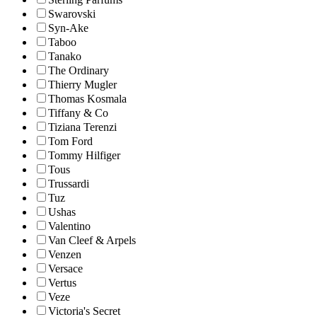
Swarovski
Syn-Ake
Taboo
Tanako
The Ordinary
Thierry Mugler
Thomas Kosmala
Tiffany & Co
Tiziana Terenzi
Tom Ford
Tommy Hilfiger
Tous
Trussardi
Tuz
Ushas
Valentino
Van Cleef & Arpels
Venzen
Versace
Vertus
Veze
Victoria's Secret