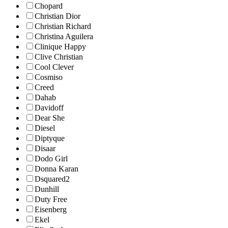
Chopard
Christian Dior
Christian Richard
Christina Aguilera
Clinique Happy
Clive Christian
Cool Clever
Cosmiso
Creed
Dahab
Davidoff
Dear She
Diesel
Diptyque
Disaar
Dodo Girl
Donna Karan
Dsquared2
Dunhill
Duty Free
Eisenberg
Ekel