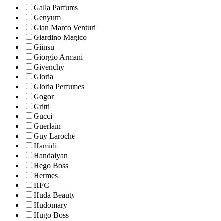
Galla Parfums
Genyum
Gian Marco Venturi
Giardino Magico
Giinsu
Giorgio Armani
Givenchy
Gloria
Gloria Perfumes
Gogor
Gritti
Gucci
Guerlain
Guy Laroche
Hamidi
Handaiyan
Hego Boss
Hermes
HFC
Huda Beauty
Hudomary
Hugo Boss