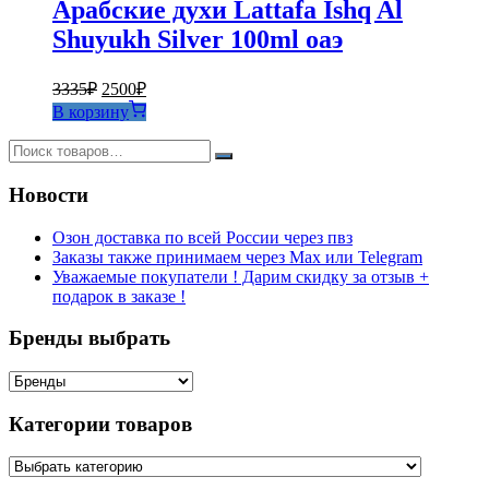
Арабские духи Lattafa Ishq Al
Shuyukh Silver 100ml оаэ
Первоначальная
Текущая
3335
₽
2500
₽
цена
цена:
В корзину
составляла
2500₽.
3335₽.
Новости
Озон доставка по всей России через пвз
Заказы также принимаем через Max или Telegram
Уважаемые покупатели ! Дарим скидку за отзыв +
подарок в заказе !
Бренды выбрать
Категории товаров