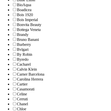
BioAqua
Boadicea
Bois 1920
Bois Imperial
Bonvita Beauty
Bottega Veneta
Brandy
Bruno Banani
Burberry
Bvlgari
By Robin
Byredo
Cacharel
Calvin Klein
Carner Barcelona
Carolina Herrera
Cartier
Casamorati
Celine
Cerruti
Chanel
Chloe