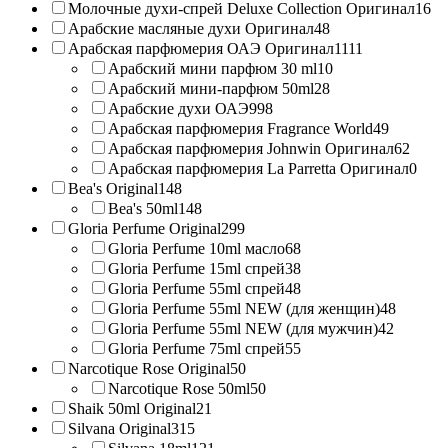
Молочные духи-спрей Deluxe Collection Оригинал
16
Арабские масляные духи Оригинал
48
Арабская парфюмерия ОАЭ Оригинал
1111
Арабский мини парфюм 30 ml
10
Арабский мини-парфюм 50ml
28
Арабские духи ОАЭ
998
Арабская парфюмерия Fragrance World
49
Арабская парфюмерия Johnwin Оригинал
62
Арабская парфюмерия La Parretta Оригинал
0
Bea's Original
148
Bea's 50ml
148
Gloria Perfume Original
299
Gloria Perfume 10ml масло
68
Gloria Perfume 15ml спрей
38
Gloria Perfume 55ml спрей
48
Gloria Perfume 55ml NEW (для женщин)
48
Gloria Perfume 55ml NEW (для мужчин)
42
Gloria Perfume 75ml спрей
55
Narcotique Rose Original
50
Narcotique Rose 50ml
50
Shaik 50ml Original
21
Silvana Original
315