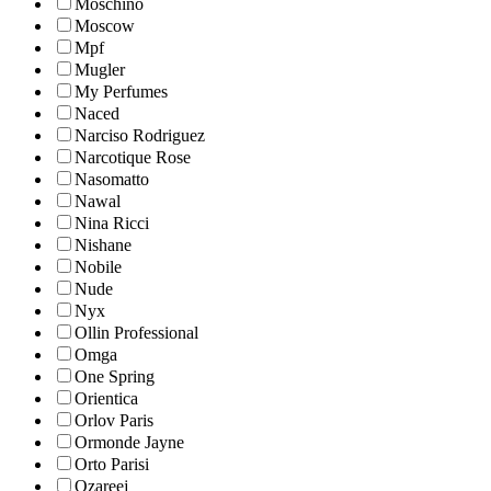
Moschino
Moscow
Mpf
Mugler
My Perfumes
Naced
Narciso Rodriguez
Narcotique Rose
Nasomatto
Nawal
Nina Ricci
Nishane
Nobile
Nude
Nyx
Ollin Professional
Omga
One Spring
Orientica
Orlov Paris
Ormonde Jayne
Orto Parisi
Ozareej