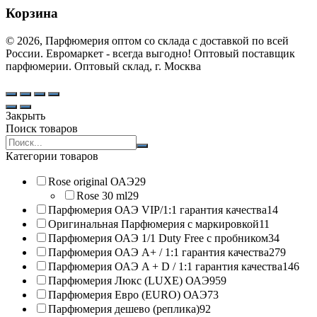
Корзина
© 2026, Парфюмерия оптом со склада с доставкой по всей
России. Евромаркет - всегда выгодно! Оптовый поставщик
парфюмерии. Оптовый склад, г. Москва
Закрыть
Поиск товаров
Search
products:
Категории товаров
Rose original ОАЭ
29
Rose 30 ml
29
Парфюмерия ОАЭ VIP/1:1 гарантия качества
14
Оригинальная Парфюмерия с маркировкой
11
Парфюмерия ОАЭ 1/1 Duty Free с пробником
34
Парфюмерия ОАЭ A+ / 1:1 гарантия качества
279
Парфюмерия ОАЭ A + D / 1:1 гарантия качества
146
Парфюмерия Люкс (LUXE) ОАЭ
959
Парфюмерия Евро (EURO) ОАЭ
73
Парфюмерия дешево (реплика)
92