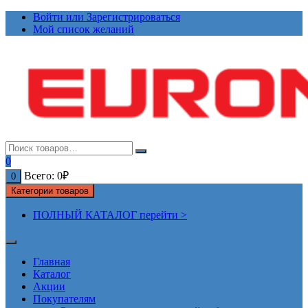
Перейти
Войти или Зарегистрироваться
к
Мой список желаний
содержимому
0
Всего:
0
₽
0
Категории товаров
ПОЛНЫЙ КАТАЛОГ перейти >
Главная
Каталог
Акции
Покупателям