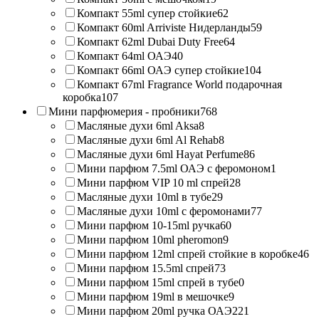
Компакт 55ml супер стойкие
62
Компакт 60ml Arriviste Нидерланды
59
Компакт 62ml Dubai Duty Free
64
Компакт 64ml ОАЭ
40
Компакт 66ml ОАЭ супер стойкие
104
Компакт 67ml Fragrance World подарочная
коробка
107
Мини парфюмерия - пробники
768
Масляные духи 6ml Aksa
8
Масляные духи 6ml Al Rehab
8
Масляные духи 6ml Hayat Perfume
86
Мини парфюм 7.5ml ОАЭ с феромоном
1
Мини парфюм VIP 10 ml спрей
28
Масляные духи 10ml в тубе
29
Масляные духи 10ml с феромонами
77
Мини парфюм 10-15ml ручка
60
Мини парфюм 10ml pheromon
9
Мини парфюм 12ml спрей стойкие в коробке
46
Мини парфюм 15.5ml спрей
73
Мини парфюм 15ml спрей в тубе
0
Мини парфюм 19ml в мешочке
9
Мини парфюм 20ml ручка ОАЭ
221