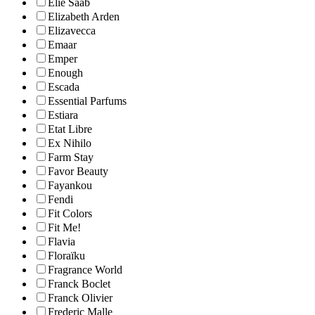
Elie Saab
Elizabeth Arden
Elizavecca
Emaar
Emper
Enough
Escada
Essential Parfums
Estiara
Etat Libre
Ex Nihilo
Farm Stay
Favor Beauty
Fayankou
Fendi
Fit Colors
Fit Me!
Flavia
Floraïku
Fragrance World
Franck Boclet
Franck Olivier
Frederic Malle