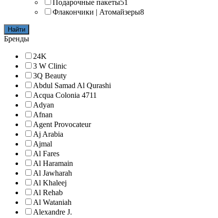
Подарочные пакеты
51
Флакончики | Атомайзеры
8
Найти
Бренды
24K
3 W Clinic
3Q Beauty
Abdul Samad Al Qurashi
Acqua Colonia 4711
Adyan
Afnan
Agent Provocateur
Aj Arabia
Ajmal
Al Fares
Al Haramain
Al Jawharah
Al Khaleej
Al Rehab
Al Wataniah
Alexandre J.