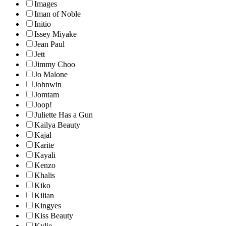
Images
Iman of Noble
Initio
Issey Miyake
Jean Paul
Jett
Jimmy Choo
Jo Malone
Johnwin
Jomtam
Joop!
Juliette Has a Gun
Kailya Beauty
Kajal
Karite
Kayali
Kenzo
Khalis
Kiko
Kilian
Kingyes
Kiss Beauty
Kylie