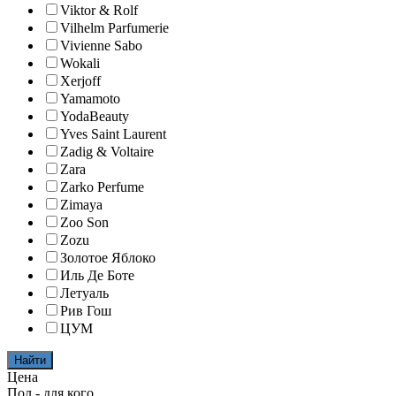
Viktor & Rolf
Vilhelm Parfumerie
Vivienne Sabo
Wokali
Xerjoff
Yamamoto
YodaBeauty
Yves Saint Laurent
Zadig & Voltaire
Zara
Zarko Perfume
Zimaya
Zoo Son
Zozu
Золотое Яблоко
Иль Де Боте
Летуаль
Рив Гош
ЦУМ
Найти
Цена
Пол - для кого