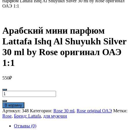
парфюм Lattafa Ishq Al Shuyukh Silver 30 ml by Rose оригинал
ОАЭ 1:1
Арабский мини парфюм
Lattafa Ishq Al Shuyukh Silver
30 ml by Rose оригинал ОАЭ
1:1
550
₽
Количество
товара
Арабский
В корзину
мини
Артикул:
348
Категории:
Rose 30 ml
,
Rose original ОАЭ
Метки:
парфюм
Rose
,
Бренд: Lattafa
,
для мужчин
Lattafa
Ishq
Отзывы (0)
Al