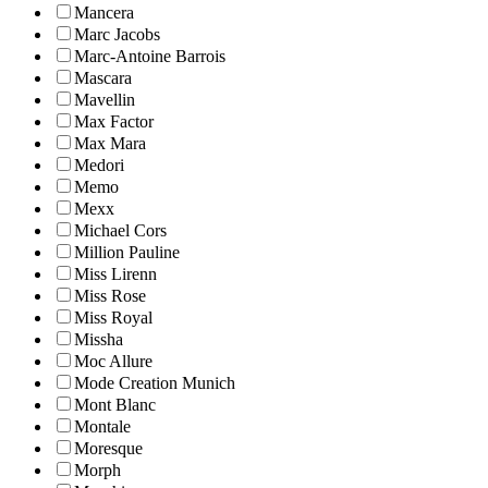
Mancera
Marc Jacobs
Marc-Antoine Barrois
Mascara
Mavellin
Max Factor
Max Mara
Medori
Memo
Mexx
Michael Cors
Million Pauline
Miss Lirenn
Miss Rose
Miss Royal
Missha
Moc Allure
Mode Creation Munich
Mont Blanc
Montale
Moresque
Morph