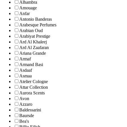
Alhambra
Amouage
Anfar
Antonio Banderas
Arabesque Perfumes
Arabian Oud
Arabiyat Prestige
Ard Al Khaleej
Ard Al Zaafaran
Ariana Grande
Armaf
Armand Basi
Asdaaf
Asmaa
Atelier Cologne
Attar Collection
Aurora Scents
Avon
Azzaro
Baldessarini
Baursde
Bea's
Billie Eilish