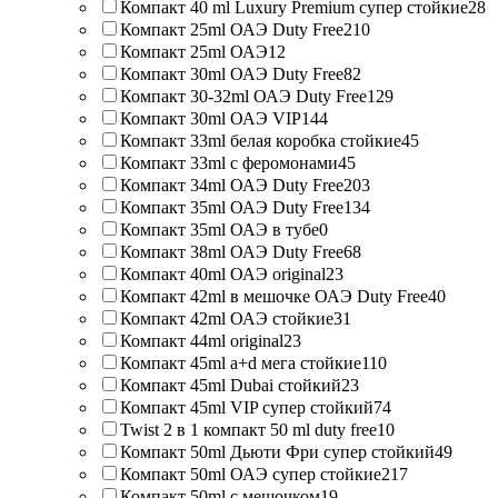
Компакт 40 ml Luxury Premium супер стойкие
28
Компакт 25ml ОАЭ Duty Free
210
Компакт 25ml ОАЭ
12
Компакт 30ml ОАЭ Duty Free
82
Компакт 30-32ml ОАЭ Duty Free
129
Компакт 30ml ОАЭ VIP
144
Компакт 33ml белая коробка стойкие
45
Компакт 33ml с феромонами
45
Компакт 34ml ОАЭ Duty Free
203
Компакт 35ml ОАЭ Duty Free
134
Компакт 35ml ОАЭ в тубе
0
Компакт 38ml ОАЭ Duty Free
68
Компакт 40ml ОАЭ original
23
Компакт 42ml в мешочке ОАЭ Duty Free
40
Компакт 42ml ОАЭ стойкие
31
Компакт 44ml original
23
Компакт 45ml a+d мега стойкие
110
Компакт 45ml Dubai стойкий
23
Компакт 45ml VIP супер стойкий
74
Twist 2 в 1 компакт 50 ml duty free
10
Компакт 50ml Дьюти Фри супер стойкий
49
Компакт 50ml ОАЭ супер стойкие
217
Компакт 50ml с мешочком
19