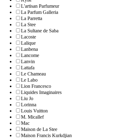
L'artisan Parfumeur
La Parfum Galleria
La Parretta
La Stee
La Sultane de Saba
Lacoste
Lalique
Lanbena
Lancome
Lanvin
Lattafa
Le Chameau
Le Labo
Lion Francesco
Liquides Imaginaires
Liu Jo
Lorinna
Louis Vuitton
M. Micallef
Mac
Maison de La Stee
Maison Francis Kurkdjian