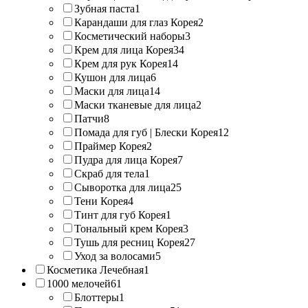
Зубная паста
1
Карандаши для глаз Корея
2
Косметический наборы
3
Крем для лица Корея
34
Крем для рук Корея
14
Кушон для лица
6
Маски для лица
14
Маски тканевые для лица
2
Патчи
8
Помада для губ | Блески Корея
12
Праймер Корея
2
Пудра для лица Корея
7
Скраб для тела
1
Сыворотка для лица
25
Тени Корея
4
Тинт для губ Корея
1
Тональный крем Корея
3
Тушь для ресниц Корея
27
Уход за волосами
5
Косметика Лечебная
1
1000 мелочей
61
Блоттеры
1