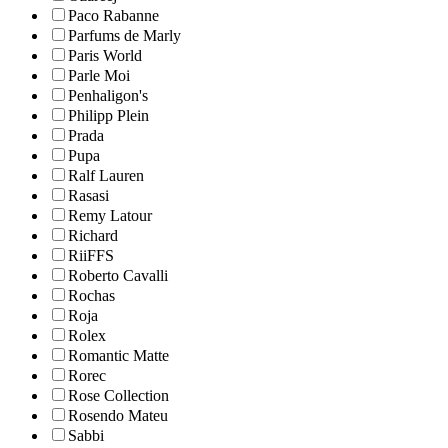
Paco Rabanne
Parfums de Marly
Paris World
Parle Moi
Penhaligon's
Philipp Plein
Prada
Pupa
Ralf Lauren
Rasasi
Remy Latour
Richard
RiiFFS
Roberto Cavalli
Rochas
Roja
Rolex
Romantic Matte
Rorec
Rose Collection
Rosendo Mateu
Sabbi