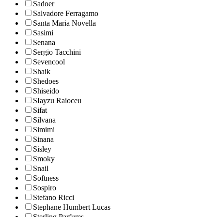
Sadoer
Salvadore Ferragamo
Santa Maria Novella
Sasimi
Senana
Sergio Tacchini
Sevencool
Shaik
Shedoes
Shiseido
SIayzu Raioceu
Sifat
Silvana
Simimi
Sinana
Sisley
Smoky
Snail
Softness
Sospiro
Stefano Ricci
Stephane Humbert Lucas
Sterling Parfums