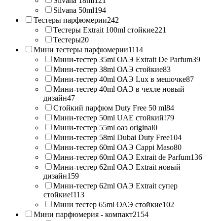
Silvana 18ml
121
Silvana 50ml
194
Тестеры парфюмерии
242
Тестеры Extrait 100ml стойкие
221
Тестеры
20
Мини тестеры парфюмерии
1114
Мини-тестер 35ml ОАЭ Extrait De Parfum
39
Мини-тестер 38ml ОАЭ стойкие
83
Мини-тестер 40ml ОАЭ Lux в мешочке
87
Мини-тестер 40ml ОАЭ в чехле новый
дизайн
47
Стойкий парфюм Duty Free 50 ml
84
Мини-тестер 50ml UAE стойкий!
79
Мини-тестер 55ml оаэ original
0
Мини-тестер 58ml Dubai Duty Free
104
Мини-тестер 60ml ОАЭ Cappi Maso
80
Мини-тестер 60ml ОАЭ Extrait de Parfum
136
Мини-тестер 62ml ОАЭ Extrait новый
дизайн
159
Мини-тестер 62ml ОАЭ Extrait супер
стойкие!
113
Мини тестер 65ml ОАЭ стойкие
102
Мини парфюмерия - компакт
2154