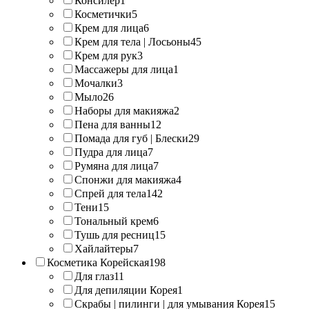
Консилер
1
Косметички
5
Крем для лица
6
Крем для тела | Лосьоны
45
Крем для рук
3
Массажеры для лица
1
Мочалки
3
Мыло
26
Наборы для макияжа
2
Пена для ванны
12
Помада для губ | Блески
29
Пудра для лица
7
Румяна для лица
7
Спонжи для макияжа
4
Спрей для тела
142
Тени
15
Тональный крем
6
Тушь для ресниц
15
Хайлайтеры
7
Косметика Корейская
198
Для глаз
11
Для депиляции Корея
1
Скрабы | пилинги | для умывания Корея
15