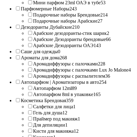
Мини парфюм 23ml ОАЭ в тубе
53
Парфюмерные Наборы
243
Подарочные наборы Брендовые
214
Подарочные наборы Арабские
27
Дезодоранты Дубайские
210
Арабские дезодоранты-стик шарик
2
Арабские Дезодоранты брендовые
66
Арабские Дезодоранты ОАЭ
143
Саше для одежды
0
Ароматы для дома
268
Аромадиффузоры с палочками
228
Аромадиффузоры с палочками Lux Jo Malone
4
Аромадиффузоры с распылителем
36
Автопарфюм | Ароматизаторы в авто
254
Автопарфюм 12ml
89
Автопарфюм 8ml в упаковке
165
Косметика Брендовая
359
Салфетки для лица
1
Гель для душа
12
Праймер под макияж
1
Для депиляции
1
Кисти для макияжа
12