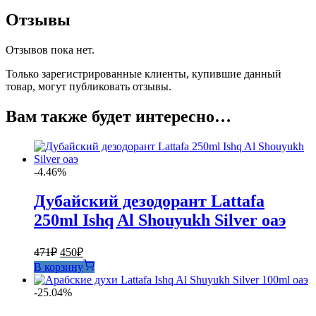
Shuyukh
Отзывы
Silver
30
Отзывов пока нет.
ml
by
Только зарегистрированные клиенты, купившие данный
Rose
товар, могут публиковать отзывы.
оригинал
ОАЭ
Вам также будет интересно…
1:1
-4.46%
Дубайский дезодорант Lattafa
250ml Ishq Al Shouyukh Silver оаэ
Первоначальная
Текущая
471
₽
450
₽
цена
цена:
В корзину
составляла
450₽.
471₽.
-25.04%