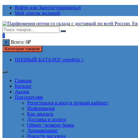
Перейти
Войти или Зарегистрироваться
к
Мой список желаний
содержимому
0
Всего:
0
₽
0
Категории товаров
ПОЛНЫЙ КАТАЛОГ перейти >
Главная
Каталог
Акции
Покупателям
Регистрация и вход в личный кабинет
Информация
Как заказать
Доставка и оплата
Обмен / возврат брака
Дропшиппинг
Новости магазина