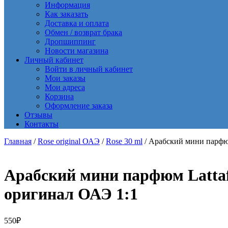
Информация
Как заказать
Доставка и оплата
Обмен / возврат брака
Дропшиппинг
Новости магазина
Личный кабинет
Войти в личный кабинет
Мои заказы
Мои адреса
Корзина
Оформление заказа
Отзывы
Контакты
Главная
/
Rose original ОАЭ
/
Rose 30 ml
/ Арабский мини парфюм
Арабский мини парфюм Lattafa
оригинал ОАЭ 1:1
550
₽