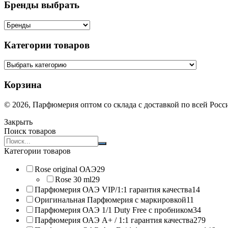
Бренды выбрать
Категории товаров
Корзина
© 2026, Парфюмерия оптом со склада с доставкой по всей Рос
Закрыть
Поиск товаров
Search
products:
Категории товаров
Rose original ОАЭ
29
Rose 30 ml
29
Парфюмерия ОАЭ VIP/1:1 гарантия качества
14
Оригинальная Парфюмерия с маркировкой
11
Парфюмерия ОАЭ 1/1 Duty Free с пробником
34
Парфюмерия ОАЭ A+ / 1:1 гарантия качества
279