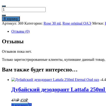
Количество
товара
Арабский
В корзину
мини
Артикул:
369
Категории:
Rose 30 ml
,
Rose original ОАЭ
Метки:
парфюм
Lattafa
Отзывы (0)
Eternal
Oud
Отзывы
30
ml
Отзывов пока нет.
by
Rose
Только зарегистрированные клиенты, купившие данный товар,
оригинал
ОАЭ
Вам также будет интересно…
1:1
-4.
Дубайский дезодорант Lattafa 250ml 
Первоначальная
Текущая
471
₽
450
₽
цена
цена:
В корзину