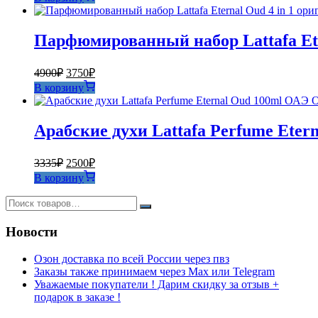
составляла
450₽.
471₽.
Парфюмированный набор Lattafa Ete
Первоначальная
Текущая
4900
₽
3750
₽
цена
цена:
В корзину
составляла
3750₽.
4900₽.
Арабские духи Lattafa Perfume Ete
Первоначальная
Текущая
3335
₽
2500
₽
цена
цена:
В корзину
составляла
2500₽.
3335₽.
Новости
Озон доставка по всей России через пвз
Заказы также принимаем через Max или Telegram
Уважаемые покупатели ! Дарим скидку за отзыв +
подарок в заказе !