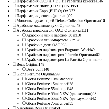
Парфюмерия ОАЭ A + D / 1:1 гарантия качества
146
Парфюмерия Люкс (LUXE) ОАЭ
959
Парфюмерия Евро (EURO) ОАЭ
73
Парфюмерия дешево (реплика)
92
Молочные духи-спрей Deluxe Collection Оригинал
16
Арабские масляные духи Оригинал
48
Арабская парфюмерия ОАЭ Оригинал
1111
Арабский мини парфюм 30 ml
10
Арабский мини-парфюм 50ml
28
Арабские духи ОАЭ
998
Арабская парфюмерия Fragrance World
49
Арабская парфюмерия Johnwin Оригинал
62
Арабская парфюмерия La Parretta Оригинал
0
Bea's Original
148
Bea's 50ml
148
Gloria Perfume Original
299
Gloria Perfume 10ml масло
68
Gloria Perfume 15ml спрей
38
Gloria Perfume 55ml спрей
48
Gloria Perfume 55ml NEW (для женщин)
48
Gloria Perfume 55ml NEW (для мужчин)
42
Gloria Perfume 75ml спрей
55
Narcotique Rose Original
50