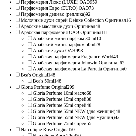
Парфюмерия Люкс (LUXE) ОАЭ
959
Парфюмерия Евро (EURO) ОАЭ
73
Парфюмерия дешево (реплика)
92
Молочные духи-спрей Deluxe Collection Оригинал
16
Арабские масляные духи Оригинал
48
Арабская парфюмерия ОАЭ Оригинал
1111
Арабский мини парфюм 30 ml
10
Арабский мини-парфюм 50ml
28
Арабские духи ОАЭ
998
Арабская парфюмерия Fragrance World
49
Арабская парфюмерия Johnwin Оригинал
62
Арабская парфюмерия La Parretta Оригинал
0
Bea's Original
148
Bea's 50ml
148
Gloria Perfume Original
299
Gloria Perfume 10ml масло
68
Gloria Perfume 15ml спрей
38
Gloria Perfume 55ml спрей
48
Gloria Perfume 55ml NEW (для женщин)
48
Gloria Perfume 55ml NEW (для мужчин)
42
Gloria Perfume 75ml спрей
55
Narcotique Rose Original
50
Narcotique Rose 50ml
50