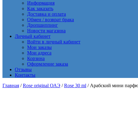
Информация
Как заказать
Доставка и оплата
Обмен / возврат брака
Дропшиппинг
Новости магазина
Личный кабинет
Войти в личный кабинет
Мои заказы
Мои адреса
Корзина
Оформление заказа
Отзывы
Контакты
Главная
/
Rose original ОАЭ
/
Rose 30 ml
/ Арабский мини парфюм 