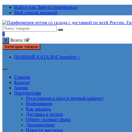
Перейти
Войти или Зарегистрироваться
к
Мой список желаний
содержимому
0
Всего:
0
₽
0
Категории товаров
ПОЛНЫЙ КАТАЛОГ перейти >
Главная
Каталог
Акции
Покупателям
Регистрация и вход в личный кабинет
Информация
Как заказать
Доставка и оплата
Обмен / возврат брака
Дропшиппинг
Новости магазина