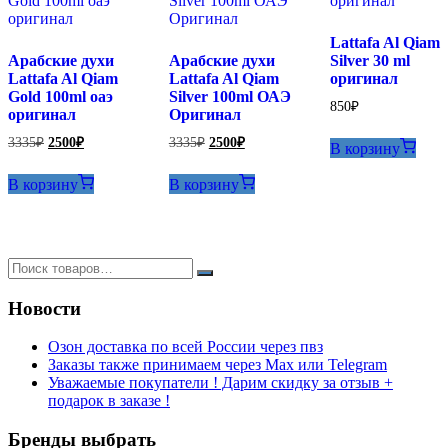
Lattafa Al Qiam
Арабские духи
Арабские духи
Silver 30 ml
Lattafa Al Qiam
Lattafa Al Qiam
оригинал
Gold 100ml оаэ
Silver 100ml ОАЭ
850
₽
оригинал
Оригинал
Первоначальная
Текущая
Первоначальная
Текущая
3335
₽
2500
₽
3335
₽
2500
₽
В корзину
цена
цена:
цена
цена:
составляла
составляла
2500₽.
2500₽.
В корзину
В корзину
3335₽.
3335₽.
Новости
Озон доставка по всей России через пвз
Заказы также принимаем через Max или Telegram
Уважаемые покупатели ! Дарим скидку за отзыв +
подарок в заказе !
Бренды выбрать