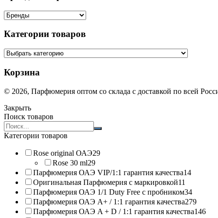
Категории товаров
Корзина
© 2026, Парфюмерия оптом со склада с доставкой по всей Рос
Закрыть
Поиск товаров
Search
products:
Категории товаров
Rose original ОАЭ
29
Rose 30 ml
29
Парфюмерия ОАЭ VIP/1:1 гарантия качества
14
Оригинальная Парфюмерия с маркировкой
11
Парфюмерия ОАЭ 1/1 Duty Free с пробником
34
Парфюмерия ОАЭ A+ / 1:1 гарантия качества
279
Парфюмерия ОАЭ A + D / 1:1 гарантия качества
146