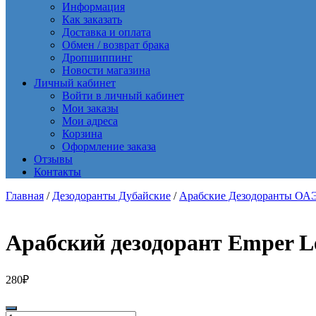
Информация
Как заказать
Доставка и оплата
Обмен / возврат брака
Дропшиппинг
Новости магазина
Личный кабинет
Войти в личный кабинет
Мои заказы
Мои адреса
Корзина
Оформление заказа
Отзывы
Контакты
Главная
/
Дезодоранты Дубайские
/
Арабские Дезодоранты ОА
Арабский дезодорант Emper Le
280
₽