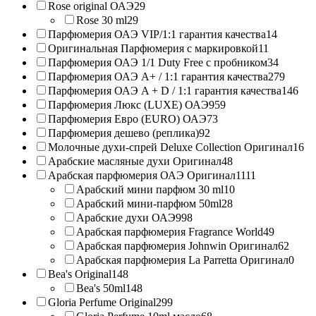
Rose original ОАЭ
29
Rose 30 ml
29
Парфюмерия ОАЭ VIP/1:1 гарантия качества
14
Оригинальная Парфюмерия с маркировкой
11
Парфюмерия ОАЭ 1/1 Duty Free с пробником
34
Парфюмерия ОАЭ A+ / 1:1 гарантия качества
279
Парфюмерия ОАЭ A + D / 1:1 гарантия качества
146
Парфюмерия Люкс (LUXE) ОАЭ
959
Парфюмерия Евро (EURO) ОАЭ
73
Парфюмерия дешево (реплика)
92
Молочные духи-спрей Deluxe Collection Оригинал
16
Арабские масляные духи Оригинал
48
Арабская парфюмерия ОАЭ Оригинал
1111
Арабский мини парфюм 30 ml
10
Арабский мини-парфюм 50ml
28
Арабские духи ОАЭ
998
Арабская парфюмерия Fragrance World
49
Арабская парфюмерия Johnwin Оригинал
62
Арабская парфюмерия La Parretta Оригинал
0
Bea's Original
148
Bea's 50ml
148
Gloria Perfume Original
299