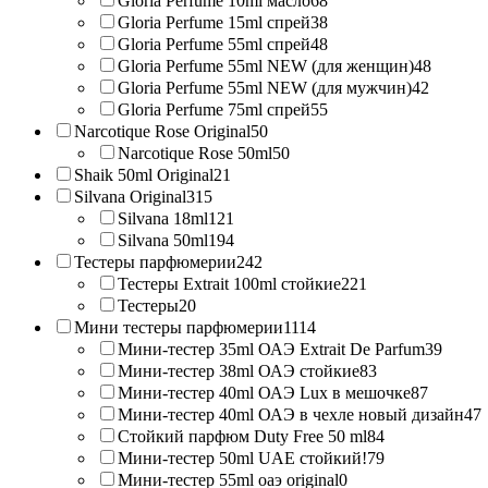
Gloria Perfume 10ml масло
68
Gloria Perfume 15ml спрей
38
Gloria Perfume 55ml спрей
48
Gloria Perfume 55ml NEW (для женщин)
48
Gloria Perfume 55ml NEW (для мужчин)
42
Gloria Perfume 75ml спрей
55
Narcotique Rose Original
50
Narcotique Rose 50ml
50
Shaik 50ml Original
21
Silvana Original
315
Silvana 18ml
121
Silvana 50ml
194
Тестеры парфюмерии
242
Тестеры Extrait 100ml стойкие
221
Тестеры
20
Мини тестеры парфюмерии
1114
Мини-тестер 35ml ОАЭ Extrait De Parfum
39
Мини-тестер 38ml ОАЭ стойкие
83
Мини-тестер 40ml ОАЭ Lux в мешочке
87
Мини-тестер 40ml ОАЭ в чехле новый дизайн
47
Стойкий парфюм Duty Free 50 ml
84
Мини-тестер 50ml UAE стойкий!
79
Мини-тестер 55ml оаэ original
0