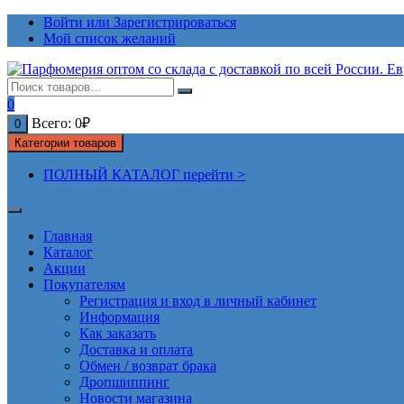
Перейти
Войти или Зарегистрироваться
к
Мой список желаний
содержимому
0
Всего:
0
₽
0
Категории товаров
ПОЛНЫЙ КАТАЛОГ перейти >
Главная
Каталог
Акции
Покупателям
Регистрация и вход в личный кабинет
Информация
Как заказать
Доставка и оплата
Обмен / возврат брака
Дропшиппинг
Новости магазина