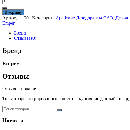
Количество
товара
Арабский
В корзину
дезодорант
Артикул:
1201
Категории:
Арабские Дезодоранты ОАЭ
,
Дезодо
Emper
Emper
Legend
Royale
Бренд
200
Отзывы (0)
ml
оригинал
Бренд
Emper
Отзывы
Отзывов пока нет.
Только зарегистрированные клиенты, купившие данный товар,
Новости