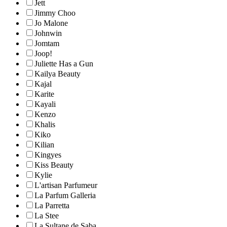
Jett
Jimmy Choo
Jo Malone
Johnwin
Jomtam
Joop!
Juliette Has a Gun
Kailya Beauty
Kajal
Karite
Kayali
Kenzo
Khalis
Kiko
Kilian
Kingyes
Kiss Beauty
Kylie
L'artisan Parfumeur
La Parfum Galleria
La Parretta
La Stee
La Sultane de Saba