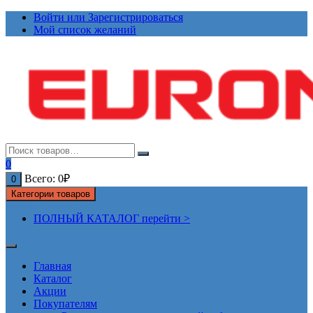
Перейти
Войти или Зарегистрироваться
к
Мой список желаний
содержимому
0
Всего:
0
₽
0
Категории товаров
ПОЛНЫЙ КАТАЛОГ перейти >
Главная
Каталог
Акции
Покупателям