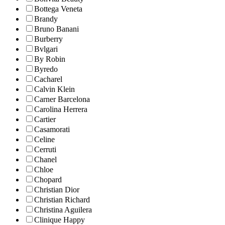
Bottega Veneta
Brandy
Bruno Banani
Burberry
Bvlgari
By Robin
Byredo
Cacharel
Calvin Klein
Carner Barcelona
Carolina Herrera
Cartier
Casamorati
Celine
Cerruti
Chanel
Chloe
Chopard
Christian Dior
Christian Richard
Christina Aguilera
Clinique Happy