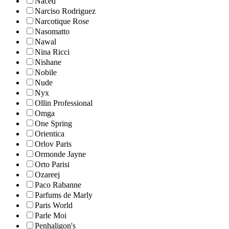
Naced
Narciso Rodriguez
Narcotique Rose
Nasomatto
Nawal
Nina Ricci
Nishane
Nobile
Nude
Nyx
Ollin Professional
Omga
One Spring
Orientica
Orlov Paris
Ormonde Jayne
Orto Parisi
Ozareej
Paco Rabanne
Parfums de Marly
Paris World
Parle Moi
Penhaligon's