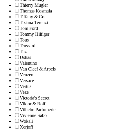
Thierry Mugler
Thomas Kosmala
Tiffany & Co
Tiziana Terenzi
Tom Ford
Tommy Hilfiger
Tous
Trussardi
Tuz
Ushas
Valentino
Van Cleef & Arpels
Venzen
Versace
Vertus
Veze
Victoria's Secret
Viktor & Rolf
Vilhelm Parfumerie
Vivienne Sabo
Wokali
Xerjoff