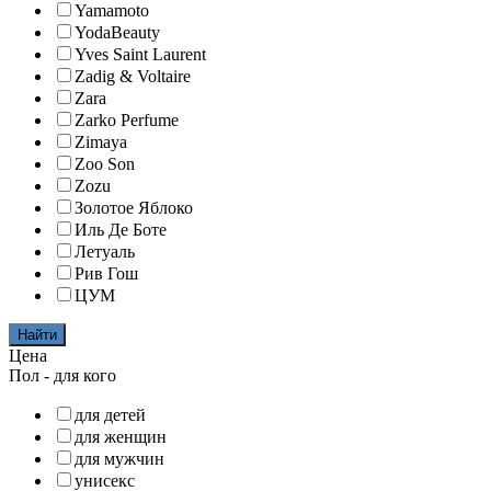
Yamamoto
YodaBeauty
Yves Saint Laurent
Zadig & Voltaire
Zara
Zarko Perfume
Zimaya
Zoo Son
Zozu
Золотое Яблоко
Иль Де Боте
Летуаль
Рив Гош
ЦУМ
Найти
Цена
Пол - для кого
для детей
для женщин
для мужчин
унисекс