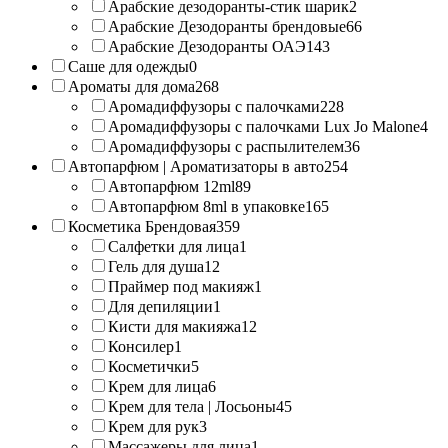
Арабские дезодоранты-стик шарик
2
Арабские Дезодоранты брендовые
66
Арабские Дезодоранты ОАЭ
143
Саше для одежды
0
Ароматы для дома
268
Аромадиффузоры с палочками
228
Аромадиффузоры с палочками Lux Jo Malone
4
Аромадиффузоры с распылителем
36
Автопарфюм | Ароматизаторы в авто
254
Автопарфюм 12ml
89
Автопарфюм 8ml в упаковке
165
Косметика Брендовая
359
Салфетки для лица
1
Гель для душа
12
Праймер под макияж
1
Для депиляции
1
Кисти для макияжа
12
Консилер
1
Косметички
5
Крем для лица
6
Крем для тела | Лосьоны
45
Крем для рук
3
Массажеры для лица
1