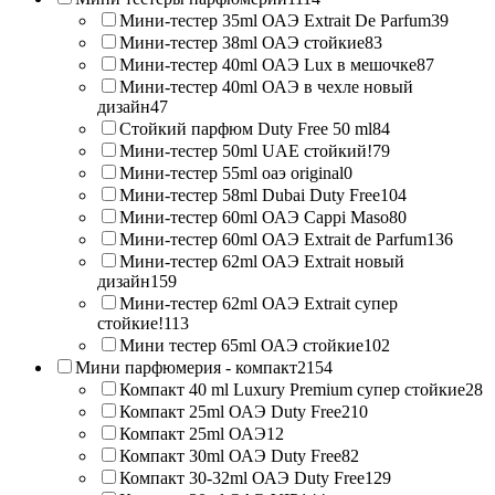
Мини-тестер 35ml ОАЭ Extrait De Parfum
39
Мини-тестер 38ml ОАЭ стойкие
83
Мини-тестер 40ml ОАЭ Lux в мешочке
87
Мини-тестер 40ml ОАЭ в чехле новый
дизайн
47
Стойкий парфюм Duty Free 50 ml
84
Мини-тестер 50ml UAE стойкий!
79
Мини-тестер 55ml оаэ original
0
Мини-тестер 58ml Dubai Duty Free
104
Мини-тестер 60ml ОАЭ Cappi Maso
80
Мини-тестер 60ml ОАЭ Extrait de Parfum
136
Мини-тестер 62ml ОАЭ Extrait новый
дизайн
159
Мини-тестер 62ml ОАЭ Extrait супер
стойкие!
113
Мини тестер 65ml ОАЭ стойкие
102
Мини парфюмерия - компакт
2154
Компакт 40 ml Luxury Premium супер стойкие
28
Компакт 25ml ОАЭ Duty Free
210
Компакт 25ml ОАЭ
12
Компакт 30ml ОАЭ Duty Free
82
Компакт 30-32ml ОАЭ Duty Free
129