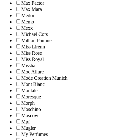
Max Factor
Max Mara
Medori
Memo
Mexx
Michael Cors
Million Pauline
Miss Lirenn
Miss Rose
Miss Royal
Missha
Moc Allure
Mode Creation Munich
Mont Blanc
Montale
Moresque
Morph
Moschino
Moscow
Mpf
Mugler
My Perfumes