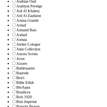
Arabian Oud
Arabiyat Prestige
Ard Al Khaleej
Ard Al Zaafaran
Ariana Grande
Armaf
Armand Basi
Asdaaf
Asmaa
Atelier Cologne
Attar Collection
Aurora Scents
Avon
Azzaro
Baldessarini
Baursde
Bea's
Billie Eilish
BioAqua
Boadicea
Bois 1920
Bois Imperial
Bonvita Beauty