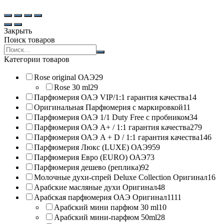
Закрыть
Поиск товаров
Search
products:
Категории товаров
Rose original ОАЭ
29
Rose 30 ml
29
Парфюмерия ОАЭ VIP/1:1 гарантия качества
14
Оригинальная Парфюмерия с маркировкой
11
Парфюмерия ОАЭ 1/1 Duty Free с пробником
34
Парфюмерия ОАЭ A+ / 1:1 гарантия качества
279
Парфюмерия ОАЭ A + D / 1:1 гарантия качества
146
Парфюмерия Люкс (LUXE) ОАЭ
959
Парфюмерия Евро (EURO) ОАЭ
73
Парфюмерия дешево (реплика)
92
Молочные духи-спрей Deluxe Collection Оригинал
16
Арабские масляные духи Оригинал
48
Арабская парфюмерия ОАЭ Оригинал
1111
Арабский мини парфюм 30 ml
10
Арабский мини-парфюм 50ml
28