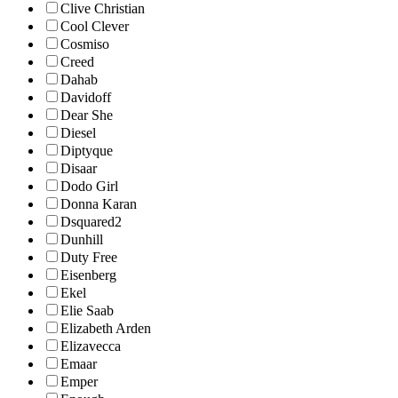
Clive Christian
Cool Clever
Cosmiso
Creed
Dahab
Davidoff
Dear She
Diesel
Diptyque
Disaar
Dodo Girl
Donna Karan
Dsquared2
Dunhill
Duty Free
Eisenberg
Ekel
Elie Saab
Elizabeth Arden
Elizavecca
Emaar
Emper