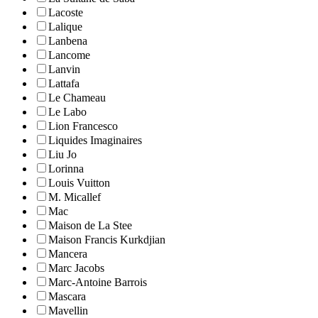
Lacoste
Lalique
Lanbena
Lancome
Lanvin
Lattafa
Le Chameau
Le Labo
Lion Francesco
Liquides Imaginaires
Liu Jo
Lorinna
Louis Vuitton
M. Micallef
Mac
Maison de La Stee
Maison Francis Kurkdjian
Mancera
Marc Jacobs
Marc-Antoine Barrois
Mascara
Mavellin