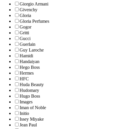
Giorgio Armani
Givenchy
Gloria
Gloria Perfumes
Gogor
Gritti
Gucci
Guerlain
Guy Laroche
Hamidi
Handaiyan
Hego Boss
Hermes
HFC
Huda Beauty
Hudomary
Hugo Boss
Images
Iman of Noble
Initio
Issey Miyake
Jean Paul