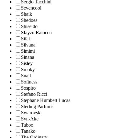
Sergio Tacchini
Sevencool
Shaik
Shedoes
Shiseido
SIayzu Raioceu
Sifat
Silvana
Simimi
Sinana
Sisley
Smoky
Snail
Softness
Sospiro
Stefano Ricci
Stephane Humbert Lucas
Sterling Parfums
Swarovski
Syn-Ake
Taboo
Tanako
The Ordinary