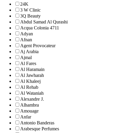
24K
3 W Clinic
3Q Beauty
Abdul Samad Al Qurashi
Acqua Colonia 4711
Adyan
Afnan
Agent Provocateur
Aj Arabia
Ajmal
Al Fares
Al Haramain
Al Jawharah
Al Khaleej
Al Rehab
Al Wataniah
Alexandre J.
Alhambra
Amouage
Anfar
Antonio Banderas
Arabesque Perfumes