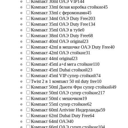
Компакт 30ml ОАЭ VIP
144
Компакт 33ml белая коробка стойкие
45
Компакт 33ml с феромонами
45
Компакт 34ml ОАЭ Duty Free
203
Компакт 35ml ОАЭ Duty Free
134
Компакт 35ml ОАЭ в тубе
0
Компакт 38ml ОАЭ Duty Free
68
Компакт 40ml ОАЭ original
23
Компакт 42ml в мешочке ОАЭ Duty Free
40
Компакт 42ml ОАЭ стойкие
31
Компакт 44ml original
23
Компакт 45ml a+d мега стойкие
110
Компакт 45ml Dubai стойкий
23
Компакт 45ml VIP супер стойкий
74
Twist 2 в 1 компакт 50 ml duty free
10
Компакт 50ml Дьюти Фри супер стойкий
49
Компакт 50ml ОАЭ супер стойкие
217
Компакт 50ml с мешочком
19
Компакт 55ml супер стойкие
62
Компакт 60ml Arriviste Нидерланды
59
Компакт 62ml Dubai Duty Free
64
Компакт 64ml ОАЭ
40
Компакт 66ml ОАЭ супер стойкие
104