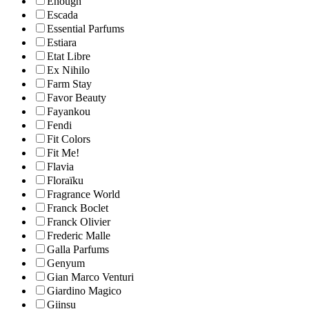
Enough
Escada
Essential Parfums
Estiara
Etat Libre
Ex Nihilo
Farm Stay
Favor Beauty
Fayankou
Fendi
Fit Colors
Fit Me!
Flavia
Floraïku
Fragrance World
Franck Boclet
Franck Olivier
Frederic Malle
Galla Parfums
Genyum
Gian Marco Venturi
Giardino Magico
Giinsu