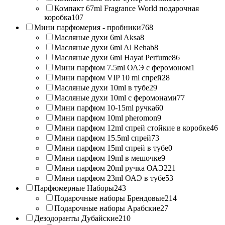
Компакт 67ml Fragrance World подарочная
коробка
107
Мини парфюмерия - пробники
768
Масляные духи 6ml Aksa
8
Масляные духи 6ml Al Rehab
8
Масляные духи 6ml Hayat Perfume
86
Мини парфюм 7.5ml ОАЭ с феромоном
1
Мини парфюм VIP 10 ml спрей
28
Масляные духи 10ml в тубе
29
Масляные духи 10ml с феромонами
77
Мини парфюм 10-15ml ручка
60
Мини парфюм 10ml pheromon
9
Мини парфюм 12ml спрей стойкие в коробке
46
Мини парфюм 15.5ml спрей
73
Мини парфюм 15ml спрей в тубе
0
Мини парфюм 19ml в мешочке
9
Мини парфюм 20ml ручка ОАЭ
221
Мини парфюм 23ml ОАЭ в тубе
53
Парфюмерные Наборы
243
Подарочные наборы Брендовые
214
Подарочные наборы Арабские
27
Дезодоранты Дубайские
210