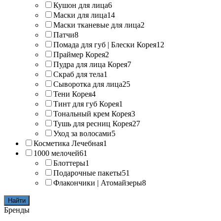
Кушон для лица
6
Маски для лица
14
Маски тканевые для лица
2
Патчи
8
Помада для губ | Блески Корея
12
Праймер Корея
2
Пудра для лица Корея
7
Скраб для тела
1
Сыворотка для лица
25
Тени Корея
4
Тинт для губ Корея
1
Тональный крем Корея
3
Тушь для ресниц Корея
27
Уход за волосами
5
Косметика Лечебная
1
1000 мелочей
61
Блоттеры
1
Подарочные пакеты
51
Флакончики | Атомайзеры
8
Найти
Бренды