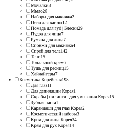
Мочалки
3
Мыло
26
Наборы для макияжа
2
Пена для ванны
12
Помада для губ | Блески
29
Пудра для лица
7
Румяна для лица
7
Спонжи для макияжа
4
Спрей для тела
142
Тени
15
Тональный крем
6
Тушь для ресниц
15
Хайлайтеры
7
Косметика Корейская
198
Для глаз
11
Для депиляции Корея
1
Скрабы | пилинги | для умывания Корея
15
Зубная паста
1
Карандаши для глаз Корея
2
Косметический наборы
3
Крем для лица Корея
34
Крем для рук Корея
14