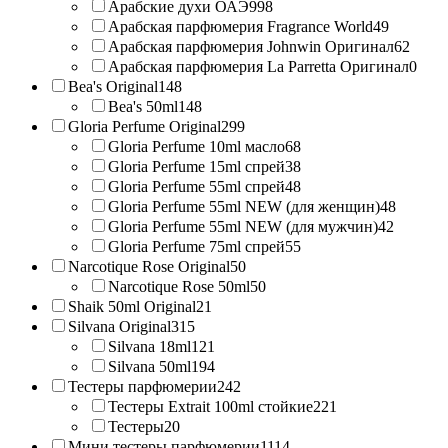
Арабские духи ОАЭ
998
Арабская парфюмерия Fragrance World
49
Арабская парфюмерия Johnwin Оригинал
62
Арабская парфюмерия La Parretta Оригинал
0
Bea's Original
148
Bea's 50ml
148
Gloria Perfume Original
299
Gloria Perfume 10ml масло
68
Gloria Perfume 15ml спрей
38
Gloria Perfume 55ml спрей
48
Gloria Perfume 55ml NEW (для женщин)
48
Gloria Perfume 55ml NEW (для мужчин)
42
Gloria Perfume 75ml спрей
55
Narcotique Rose Original
50
Narcotique Rose 50ml
50
Shaik 50ml Original
21
Silvana Original
315
Silvana 18ml
121
Silvana 50ml
194
Тестеры парфюмерии
242
Тестеры Extrait 100ml стойкие
221
Тестеры
20
Мини тестеры парфюмерии
1114