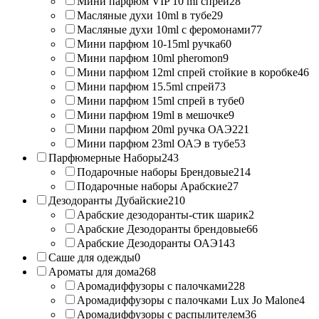
Мини парфюм VIP 10 ml спрей
28
Масляные духи 10ml в тубе
29
Масляные духи 10ml с феромонами
77
Мини парфюм 10-15ml ручка
60
Мини парфюм 10ml pheromon
9
Мини парфюм 12ml спрей стойкие в коробке
46
Мини парфюм 15.5ml спрей
73
Мини парфюм 15ml спрей в тубе
0
Мини парфюм 19ml в мешочке
9
Мини парфюм 20ml ручка ОАЭ
221
Мини парфюм 23ml ОАЭ в тубе
53
Парфюмерные Наборы
243
Подарочные наборы Брендовые
214
Подарочные наборы Арабские
27
Дезодоранты Дубайские
210
Арабские дезодоранты-стик шарик
2
Арабские Дезодоранты брендовые
66
Арабские Дезодоранты ОАЭ
143
Саше для одежды
0
Ароматы для дома
268
Аромадиффузоры с палочками
228
Аромадиффузоры с палочками Lux Jo Malone
4
Аромадиффузоры с распылителем
36