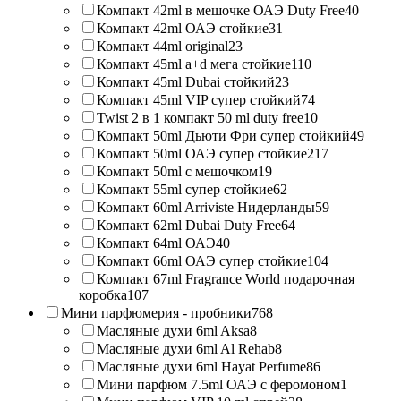
Компакт 42ml в мешочке ОАЭ Duty Free
40
Компакт 42ml ОАЭ стойкие
31
Компакт 44ml original
23
Компакт 45ml a+d мега стойкие
110
Компакт 45ml Dubai стойкий
23
Компакт 45ml VIP супер стойкий
74
Twist 2 в 1 компакт 50 ml duty free
10
Компакт 50ml Дьюти Фри супер стойкий
49
Компакт 50ml ОАЭ супер стойкие
217
Компакт 50ml с мешочком
19
Компакт 55ml супер стойкие
62
Компакт 60ml Arriviste Нидерланды
59
Компакт 62ml Dubai Duty Free
64
Компакт 64ml ОАЭ
40
Компакт 66ml ОАЭ супер стойкие
104
Компакт 67ml Fragrance World подарочная
коробка
107
Мини парфюмерия - пробники
768
Масляные духи 6ml Aksa
8
Масляные духи 6ml Al Rehab
8
Масляные духи 6ml Hayat Perfume
86
Мини парфюм 7.5ml ОАЭ с феромоном
1