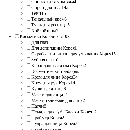
Спонжи для макияжа
4
Спрей для тела
142
Тени
15
Тональный крем
6
Тушь для ресниц
15
Хайлайтеры
7
Косметика Корейская
198
Для глаз
11
Для депиляции Корея
1
Скрабы | пилинги | для умывания Корея
15
Зубная паста
1
Карандаши для глаз Корея
2
Косметический наборы
3
Крем для лица Корея
34
Крем для рук Корея
14
Кушон для лица
6
Маски для лица
14
Маски тканевые для лица
2
Патчи
8
Помада для губ | Блески Корея
12
Праймер Корея
2
Пудра для лица Корея
7
Скраб для тела
1