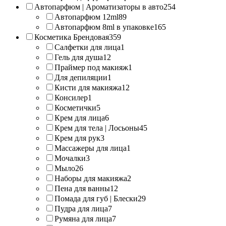
Автопарфюм | Ароматизаторы в авто
254
Автопарфюм 12ml
89
Автопарфюм 8ml в упаковке
165
Косметика Брендовая
359
Салфетки для лица
1
Гель для душа
12
Праймер под макияж
1
Для депиляции
1
Кисти для макияжа
12
Консилер
1
Косметички
5
Крем для лица
6
Крем для тела | Лосьоны
45
Крем для рук
3
Массажеры для лица
1
Мочалки
3
Мыло
26
Наборы для макияжа
2
Пена для ванны
12
Помада для губ | Блески
29
Пудра для лица
7
Румяна для лица
7