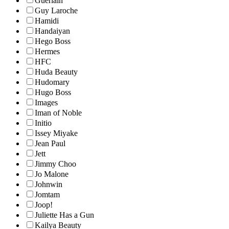
Guerlain
Guy Laroche
Hamidi
Handaiyan
Hego Boss
Hermes
HFC
Huda Beauty
Hudomary
Hugo Boss
Images
Iman of Noble
Initio
Issey Miyake
Jean Paul
Jett
Jimmy Choo
Jo Malone
Johnwin
Jomtam
Joop!
Juliette Has a Gun
Kailya Beauty