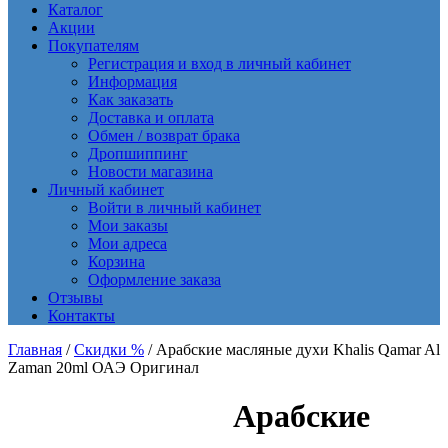
Каталог
Акции
Покупателям
Регистрация и вход в личный кабинет
Информация
Как заказать
Доставка и оплата
Обмен / возврат брака
Дропшиппинг
Новости магазина
Личный кабинет
Войти в личный кабинет
Мои заказы
Мои адреса
Корзина
Оформление заказа
Отзывы
Контакты
Главная
/
Скидки %
/ Арабские масляные духи Khalis Qamar Al
Zaman 20ml ОАЭ Оригинал
Арабские