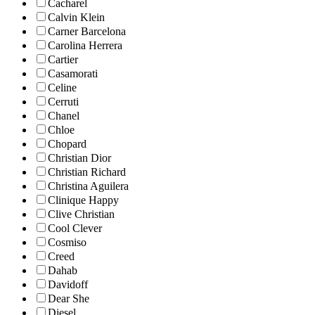
Cacharel
Calvin Klein
Carner Barcelona
Carolina Herrera
Cartier
Casamorati
Celine
Cerruti
Chanel
Chloe
Chopard
Christian Dior
Christian Richard
Christina Aguilera
Clinique Happy
Clive Christian
Cool Clever
Cosmiso
Creed
Dahab
Davidoff
Dear She
Diesel