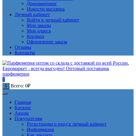
Дропшиппинг
Новости магазина
Личный кабинет
Войти в личный кабинет
Мои заказы
Мои адреса
Корзина
Оформление заказа
Отзывы
Контакты
0
Всего:
0
₽
0
Главная
Каталог
Акции
Покупателям
Регистрация и вход в личный кабинет
Информация
Как заказать