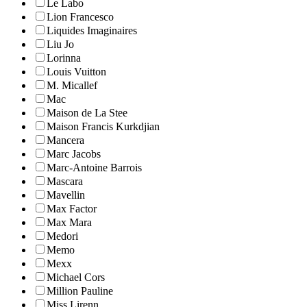
Le Labo
Lion Francesco
Liquides Imaginaires
Liu Jo
Lorinna
Louis Vuitton
M. Micallef
Mac
Maison de La Stee
Maison Francis Kurkdjian
Mancera
Marc Jacobs
Marc-Antoine Barrois
Mascara
Mavellin
Max Factor
Max Mara
Medori
Memo
Mexx
Michael Cors
Million Pauline
Miss Lirenn