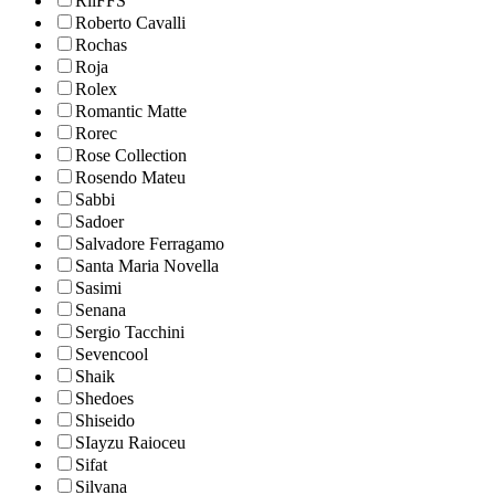
RiiFFS
Roberto Cavalli
Rochas
Roja
Rolex
Romantic Matte
Rorec
Rose Collection
Rosendo Mateu
Sabbi
Sadoer
Salvadore Ferragamo
Santa Maria Novella
Sasimi
Senana
Sergio Tacchini
Sevencool
Shaik
Shedoes
Shiseido
SIayzu Raioceu
Sifat
Silvana