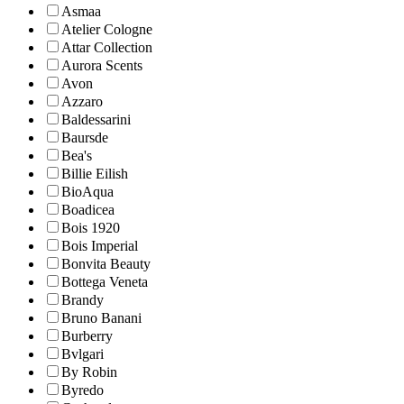
Asmaa
Atelier Cologne
Attar Collection
Aurora Scents
Avon
Azzaro
Baldessarini
Baursde
Bea's
Billie Eilish
BioAqua
Boadicea
Bois 1920
Bois Imperial
Bonvita Beauty
Bottega Veneta
Brandy
Bruno Banani
Burberry
Bvlgari
By Robin
Byredo