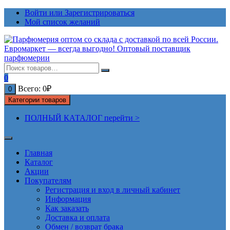
Перейти
Войти или Зарегистрироваться
к
Мой список желаний
содержимому
0
Всего:
0
₽
0
Категории товаров
ПОЛНЫЙ КАТАЛОГ перейти >
Главная
Каталог
Акции
Покупателям
Регистрация и вход в личный кабинет
Информация
Как заказать
Доставка и оплата
Обмен / возврат брака