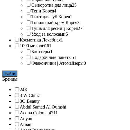
Сыворотка для лица
25
Тени Корея
4
Тинт для губ Корея
1
Тональный крем Корея
3
Тушь для ресниц Корея
27
Уход за волосами
5
Косметика Лечебная
1
1000 мелочей
61
Блоттеры
1
Подарочные пакеты
51
Флакончики | Атомайзеры
8
Найти
Бренды
24K
3 W Clinic
3Q Beauty
Abdul Samad Al Qurashi
Acqua Colonia 4711
Adyan
Afnan