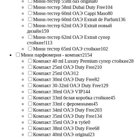
Мини-тестер 55ml оаэ original
0
Мини-тестер 58ml Dubai Duty Free
104
Мини-тестер 60ml ОАЭ Cappi Maso
80
Мини-тестер 60ml ОАЭ Extrait de Parfum
136
Мини-тестер 62ml ОАЭ Extrait новый
дизайн
159
Мини-тестер 62ml ОАЭ Extrait супер
стойкие!
113
Мини тестер 65ml ОАЭ стойкие
102
Мини парфюмерия - компакт
2154
Компакт 40 ml Luxury Premium супер стойкие
28
Компакт 25ml ОАЭ Duty Free
210
Компакт 25ml ОАЭ
12
Компакт 30ml ОАЭ Duty Free
82
Компакт 30-32ml ОАЭ Duty Free
129
Компакт 30ml ОАЭ VIP
144
Компакт 33ml белая коробка стойкие
45
Компакт 33ml с феромонами
45
Компакт 34ml ОАЭ Duty Free
203
Компакт 35ml ОАЭ Duty Free
134
Компакт 35ml ОАЭ в тубе
0
Компакт 38ml ОАЭ Duty Free
68
Компакт 40ml ОАЭ original
23