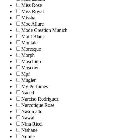
Miss Rose
Miss Royal
Missha
Moc Allure
Mode Creation Munich
Mont Blanc
Montale
Moresque
Morph
Moschino
Moscow
Mpf
Mugler
My Perfumes
Naced
Narciso Rodriguez
Narcotique Rose
Nasomatto
Nawal
Nina Ricci
Nishane
Nobile