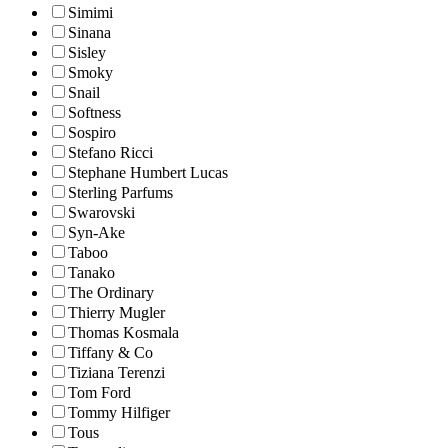
Simimi
Sinana
Sisley
Smoky
Snail
Softness
Sospiro
Stefano Ricci
Stephane Humbert Lucas
Sterling Parfums
Swarovski
Syn-Ake
Taboo
Tanako
The Ordinary
Thierry Mugler
Thomas Kosmala
Tiffany & Co
Tiziana Terenzi
Tom Ford
Tommy Hilfiger
Tous