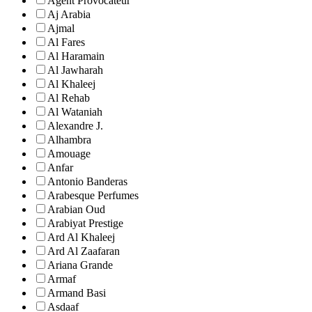
Agent Provocateur
Aj Arabia
Ajmal
Al Fares
Al Haramain
Al Jawharah
Al Khaleej
Al Rehab
Al Wataniah
Alexandre J.
Alhambra
Amouage
Anfar
Antonio Banderas
Arabesque Perfumes
Arabian Oud
Arabiyat Prestige
Ard Al Khaleej
Ard Al Zaafaran
Ariana Grande
Armaf
Armand Basi
Asdaaf