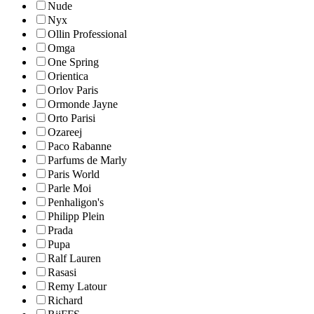
Nude
Nyx
Ollin Professional
Omga
One Spring
Orientica
Orlov Paris
Ormonde Jayne
Orto Parisi
Ozareej
Paco Rabanne
Parfums de Marly
Paris World
Parle Moi
Penhaligon's
Philipp Plein
Prada
Pupa
Ralf Lauren
Rasasi
Remy Latour
Richard