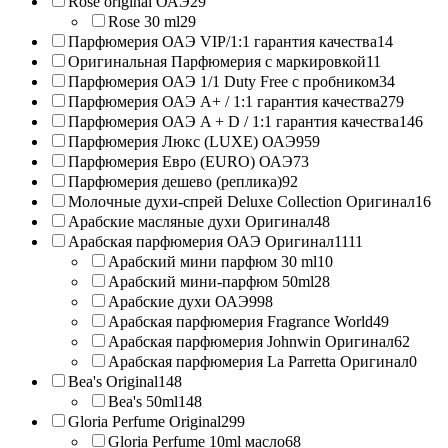
Rose original ОАЭ
29
Rose 30 ml
29
Парфюмерия ОАЭ VIP/1:1 гарантия качества
14
Оригинальная Парфюмерия с маркировкой
11
Парфюмерия ОАЭ 1/1 Duty Free с пробником
34
Парфюмерия ОАЭ A+ / 1:1 гарантия качества
279
Парфюмерия ОАЭ A + D / 1:1 гарантия качества
146
Парфюмерия Люкс (LUXE) ОАЭ
959
Парфюмерия Евро (EURO) ОАЭ
73
Парфюмерия дешево (реплика)
92
Молочные духи-спрей Deluxe Collection Оригинал
16
Арабские масляные духи Оригинал
48
Арабская парфюмерия ОАЭ Оригинал
1111
Арабский мини парфюм 30 ml
10
Арабский мини-парфюм 50ml
28
Арабские духи ОАЭ
998
Арабская парфюмерия Fragrance World
49
Арабская парфюмерия Johnwin Оригинал
62
Арабская парфюмерия La Parretta Оригинал
0
Bea's Original
148
Bea's 50ml
148
Gloria Perfume Original
299
Gloria Perfume 10ml масло
68