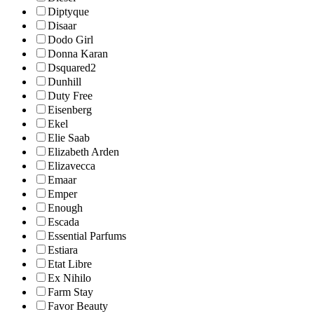
Diptyque
Disaar
Dodo Girl
Donna Karan
Dsquared2
Dunhill
Duty Free
Eisenberg
Ekel
Elie Saab
Elizabeth Arden
Elizavecca
Emaar
Emper
Enough
Escada
Essential Parfums
Estiara
Etat Libre
Ex Nihilo
Farm Stay
Favor Beauty