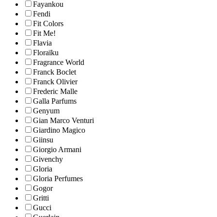
Fayankou
Fendi
Fit Colors
Fit Me!
Flavia
Floraïku
Fragrance World
Franck Boclet
Franck Olivier
Frederic Malle
Galla Parfums
Genyum
Gian Marco Venturi
Giardino Magico
Giinsu
Giorgio Armani
Givenchy
Gloria
Gloria Perfumes
Gogor
Gritti
Gucci