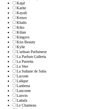
Kajal
Karite
Kayali
Kenzo
Khalis
Kiko
Kilian
Kingyes
Kiss Beauty
Kylie
L'artisan Parfumeur
La Parfum Galleria
La Parretta
La Stee
La Sultane de Saba
Lacoste
Lalique
Lanbena
Lancome
Lanvin
Lattafa
Le Chameau