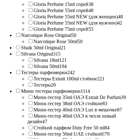
Gloria Perfume 15ml спрей
38
Gloria Perfume 55ml спрей
48
Gloria Perfume 55ml NEW (для женщин)
48
Gloria Perfume 55ml NEW (для мужчин)
42
Gloria Perfume 75ml спрей
55
Narcotique Rose Original
50
Narcotique Rose 50ml
50
Shaik 50ml Original
21
Silvana Original
315
Silvana 18ml
121
Silvana 50ml
194
Тестеры парфюмерии
242
Тестеры Extrait 100ml стойкие
221
Тестеры
20
Мини тестеры парфюмерии
1114
Мини-тестер 35ml ОАЭ Extrait De Parfum
39
Мини-тестер 38ml ОАЭ стойкие
83
Мини-тестер 40ml ОАЭ Lux в мешочке
87
Мини-тестер 40ml ОАЭ в чехле новый
дизайн
47
Стойкий парфюм Duty Free 50 ml
84
Мини-тестер 50ml UAE стойкий!
79