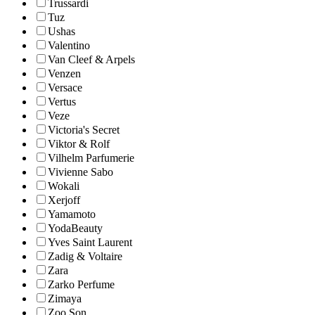
Trussardi
Tuz
Ushas
Valentino
Van Cleef & Arpels
Venzen
Versace
Vertus
Veze
Victoria's Secret
Viktor & Rolf
Vilhelm Parfumerie
Vivienne Sabo
Wokali
Xerjoff
Yamamoto
YodaBeauty
Yves Saint Laurent
Zadig & Voltaire
Zara
Zarko Perfume
Zimaya
Zoo Son