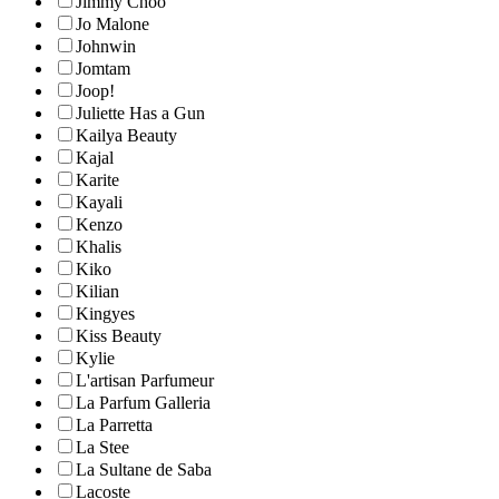
Jimmy Choo
Jo Malone
Johnwin
Jomtam
Joop!
Juliette Has a Gun
Kailya Beauty
Kajal
Karite
Kayali
Kenzo
Khalis
Kiko
Kilian
Kingyes
Kiss Beauty
Kylie
L'artisan Parfumeur
La Parfum Galleria
La Parretta
La Stee
La Sultane de Saba
Lacoste