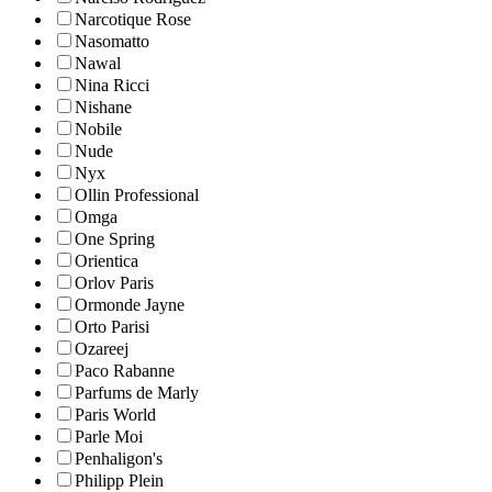
Narcotique Rose
Nasomatto
Nawal
Nina Ricci
Nishane
Nobile
Nude
Nyx
Ollin Professional
Omga
One Spring
Orientica
Orlov Paris
Ormonde Jayne
Orto Parisi
Ozareej
Paco Rabanne
Parfums de Marly
Paris World
Parle Moi
Penhaligon's
Philipp Plein