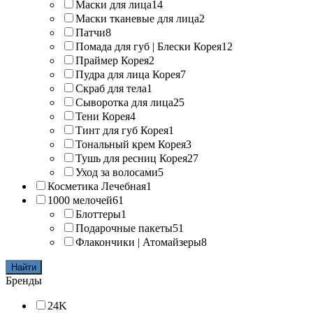
Маски для лица
14
Маски тканевые для лица
2
Патчи
8
Помада для губ | Блески Корея
12
Праймер Корея
2
Пудра для лица Корея
7
Скраб для тела
1
Сыворотка для лица
25
Тени Корея
4
Тинт для губ Корея
1
Тональный крем Корея
3
Тушь для ресниц Корея
27
Уход за волосами
5
Косметика Лечебная
1
1000 мелочей
61
Блоттеры
1
Подарочные пакеты
51
Флакончики | Атомайзеры
8
Найти
Бренды
24K