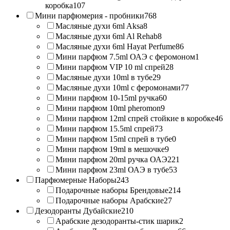
коробка
107
Мини парфюмерия - пробники
768
Масляные духи 6ml Aksa
8
Масляные духи 6ml Al Rehab
8
Масляные духи 6ml Hayat Perfume
86
Мини парфюм 7.5ml ОАЭ с феромоном
1
Мини парфюм VIP 10 ml спрей
28
Масляные духи 10ml в тубе
29
Масляные духи 10ml с феромонами
77
Мини парфюм 10-15ml ручка
60
Мини парфюм 10ml pheromon
9
Мини парфюм 12ml спрей стойкие в коробке
46
Мини парфюм 15.5ml спрей
73
Мини парфюм 15ml спрей в тубе
0
Мини парфюм 19ml в мешочке
9
Мини парфюм 20ml ручка ОАЭ
221
Мини парфюм 23ml ОАЭ в тубе
53
Парфюмерные Наборы
243
Подарочные наборы Брендовые
214
Подарочные наборы Арабские
27
Дезодоранты Дубайские
210
Арабские дезодоранты-стик шарик
2