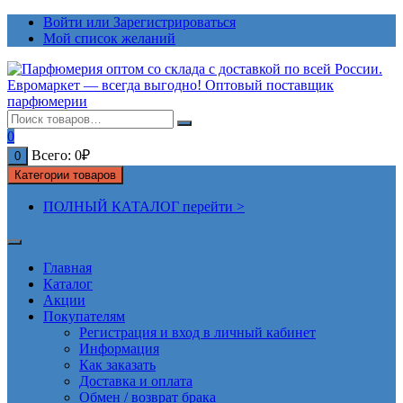
Перейти
Войти или Зарегистрироваться
к
Мой список желаний
содержимому
0
Всего:
0
₽
0
Категории товаров
ПОЛНЫЙ КАТАЛОГ перейти >
Главная
Каталог
Акции
Покупателям
Регистрация и вход в личный кабинет
Информация
Как заказать
Доставка и оплата
Обмен / возврат брака