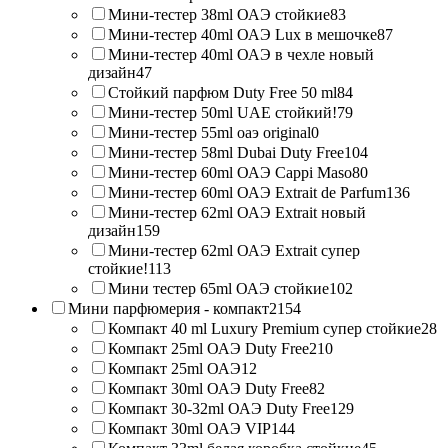
Мини-тестер 38ml ОАЭ стойкие
83
Мини-тестер 40ml ОАЭ Lux в мешочке
87
Мини-тестер 40ml ОАЭ в чехле новый
дизайн
47
Стойкий парфюм Duty Free 50 ml
84
Мини-тестер 50ml UAE стойкий!
79
Мини-тестер 55ml оаэ original
0
Мини-тестер 58ml Dubai Duty Free
104
Мини-тестер 60ml ОАЭ Cappi Maso
80
Мини-тестер 60ml ОАЭ Extrait de Parfum
136
Мини-тестер 62ml ОАЭ Extrait новый
дизайн
159
Мини-тестер 62ml ОАЭ Extrait супер
стойкие!
113
Мини тестер 65ml ОАЭ стойкие
102
Мини парфюмерия - компакт
2154
Компакт 40 ml Luxury Premium супер стойкие
28
Компакт 25ml ОАЭ Duty Free
210
Компакт 25ml ОАЭ
12
Компакт 30ml ОАЭ Duty Free
82
Компакт 30-32ml ОАЭ Duty Free
129
Компакт 30ml ОАЭ VIP
144