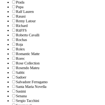
Prada
Pupa
Ralf Lauren
Rasasi
Remy Latour
Richard
RiiFFS
Roberto Cavalli
Rochas
Roja
Rolex
Romantic Matte
Rorec
Rose Collection
Rosendo Mateu
Sabbi
Sadoer
Salvadore Ferragamo
Santa Maria Novella
Sasimi
Senana
Sergio Tacchini