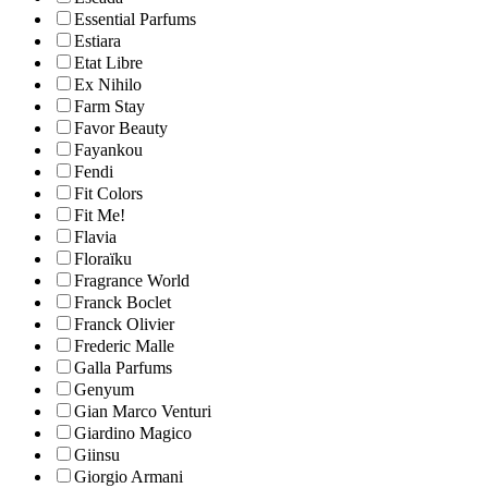
Essential Parfums
Estiara
Etat Libre
Ex Nihilo
Farm Stay
Favor Beauty
Fayankou
Fendi
Fit Colors
Fit Me!
Flavia
Floraïku
Fragrance World
Franck Boclet
Franck Olivier
Frederic Malle
Galla Parfums
Genyum
Gian Marco Venturi
Giardino Magico
Giinsu
Giorgio Armani