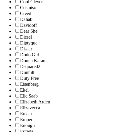
Cool Clever
Cosmiso
Creed
Dahab
Davidoff
Dear She
Diesel
Diptyque
Disaar
Dodo Girl
Donna Karan
Dsquared2
Dunhill
Duty Free
Eisenberg
Ekel
Elie Saab
Elizabeth Arden
Elizavecca
Emaar
Emper
Enough
Escada