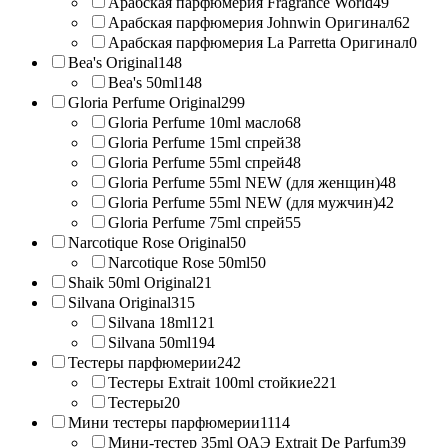
Арабская парфюмерия Fragrance World
49
Арабская парфюмерия Johnwin Оригинал
62
Арабская парфюмерия La Parretta Оригинал
0
Bea's Original
148
Bea's 50ml
148
Gloria Perfume Original
299
Gloria Perfume 10ml масло
68
Gloria Perfume 15ml спрей
38
Gloria Perfume 55ml спрей
48
Gloria Perfume 55ml NEW (для женщин)
48
Gloria Perfume 55ml NEW (для мужчин)
42
Gloria Perfume 75ml спрей
55
Narcotique Rose Original
50
Narcotique Rose 50ml
50
Shaik 50ml Original
21
Silvana Original
315
Silvana 18ml
121
Silvana 50ml
194
Тестеры парфюмерии
242
Тестеры Extrait 100ml стойкие
221
Тестеры
20
Мини тестеры парфюмерии
1114
Мини-тестер 35ml ОАЭ Extrait De Parfum
39