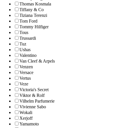
Thomas Kosmala
Tiffany & Co
Tiziana Terenzi
Tom Ford
Tommy Hilfiger
Tous
Trussardi
Tuz
Ushas
Valentino
Van Cleef & Arpels
Venzen
Versace
Vertus
Veze
Victoria's Secret
Viktor & Rolf
Vilhelm Parfumerie
Vivienne Sabo
Wokali
Xerjoff
Yamamoto