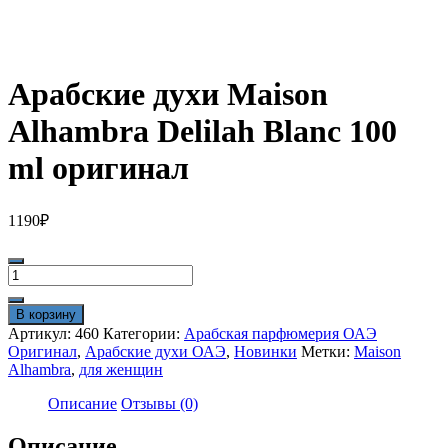
Арабские духи Maison
Alhambra Delilah Blanc 100
ml оригинал
1190
₽
Количество
товара
Арабские
В корзину
духи
Артикул:
460
Категории:
Арабская парфюмерия ОАЭ
Maison
Оригинал
,
Арабские духи ОАЭ
,
Новинки
Метки:
Maison
Alhambra
Alhambra
,
для женщин
Delilah
Blanc
Описание
Отзывы (0)
100
ml
Описание