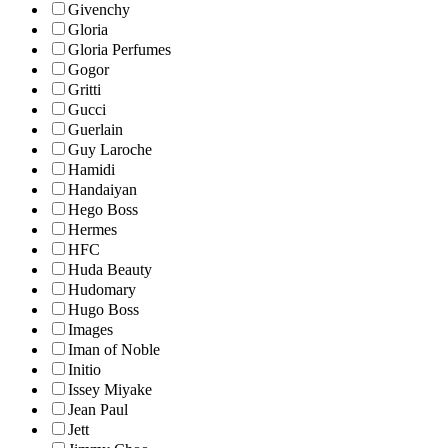
Givenchy
Gloria
Gloria Perfumes
Gogor
Gritti
Gucci
Guerlain
Guy Laroche
Hamidi
Handaiyan
Hego Boss
Hermes
HFC
Huda Beauty
Hudomary
Hugo Boss
Images
Iman of Noble
Initio
Issey Miyake
Jean Paul
Jett