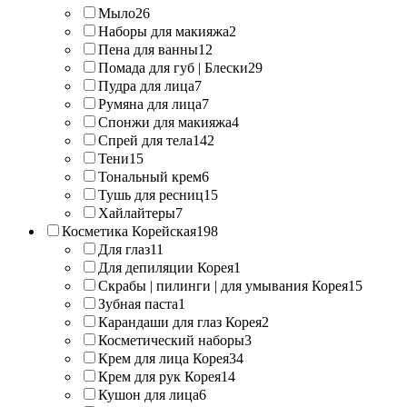
Мыло
26
Наборы для макияжа
2
Пена для ванны
12
Помада для губ | Блески
29
Пудра для лица
7
Румяна для лица
7
Спонжи для макияжа
4
Спрей для тела
142
Тени
15
Тональный крем
6
Тушь для ресниц
15
Хайлайтеры
7
Косметика Корейская
198
Для глаз
11
Для депиляции Корея
1
Скрабы | пилинги | для умывания Корея
15
Зубная паста
1
Карандаши для глаз Корея
2
Косметический наборы
3
Крем для лица Корея
34
Крем для рук Корея
14
Кушон для лица
6