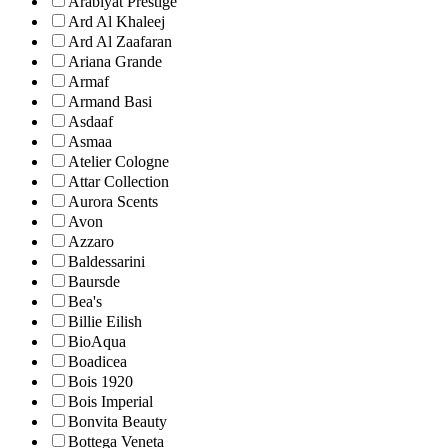
Arabiyat Prestige
Ard Al Khaleej
Ard Al Zaafaran
Ariana Grande
Armaf
Armand Basi
Asdaaf
Asmaa
Atelier Cologne
Attar Collection
Aurora Scents
Avon
Azzaro
Baldessarini
Baursde
Bea's
Billie Eilish
BioAqua
Boadicea
Bois 1920
Bois Imperial
Bonvita Beauty
Bottega Veneta