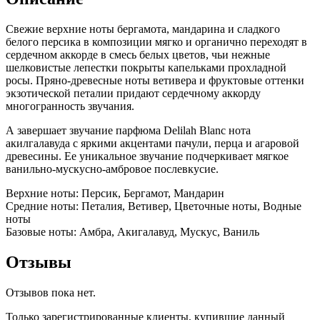
оригинал
Свежие верхние ноты бергамота, мандарина и сладкого
белого персика в композиции мягко и органично переходят в
сердечном аккорде в смесь белых цветов, чьи нежные
шелковистые лепестки покрыты капельками прохладной
росы. Пряно-древесные ноты ветивера и фруктовые оттенки
экзотической петалии придают сердечному аккорду
многогранность звучания.
А завершает звучание парфюма Delilah Blanc нота
акилгалавуда с яркими акцентами пачули, перца и агаровой
древесины. Ее уникальное звучание подчеркивает мягкое
ванильно-мускусно-амбровое послевкусие.
Верхние ноты: Персик, Бергамот, Мандарин
Средние ноты: Петалия, Ветивер, Цветочные ноты, Водные
ноты
Базовые ноты: Амбра, Акигалавуд, Мускус, Ваниль
Отзывы
Отзывов пока нет.
Только зарегистрированные клиенты, купившие данный