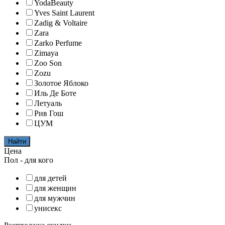
YodaBeauty
Yves Saint Laurent
Zadig & Voltaire
Zara
Zarko Perfume
Zimaya
Zoo Son
Zozu
Золотое Яблоко
Иль Де Боте
Летуаль
Рив Гош
ЦУМ
Найти
Цена
Пол - для кого
для детей
для женщин
для мужчин
унисекс