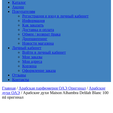
Каталог
Акции
Покупателям
Регистрация и вход в личный кабинет
Информация
Как заказать
Доставка и оплата
Обмен / возврат брака
Дропшиппинг
Новости магазина
Личный кабинет
Войти в личный кабинет
Мои заказы
Мои адреса
Корзина
Оформление заказа
Отзывы
Контакты
Главная
/
Арабская парфюмерия ОАЭ Оригинал
/
Арабские
духи ОАЭ
/ Арабские духи Maison Alhambra Delilah Blanc 100
ml оригинал