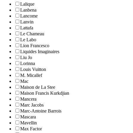
Lalique
Lanbena
Lancome
Lanvin
Lattafa
Le Chameau
Le Labo
Lion Francesco
Liquides Imaginaires
Liu Jo
Lorinna
Louis Vuitton
M. Micallef
Mac
Maison de La Stee
Maison Francis Kurkdjian
Mancera
Marc Jacobs
Marc-Antoine Barrois
Mascara
Mavellin
Max Factor