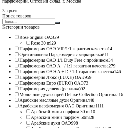
парфюмерии. Оптовый склад, г. Москва
Закрыть
Поиск товаров
Search
products:
Категории товаров
Rose original ОАЭ
29
Rose 30 ml
29
Парфюмерия ОАЭ VIP/1:1 гарантия качества
14
Оригинальная Парфюмерия с маркировкой
11
Парфюмерия ОАЭ 1/1 Duty Free с пробником
34
Парфюмерия ОАЭ A+ / 1:1 гарантия качества
279
Парфюмерия ОАЭ A + D / 1:1 гарантия качества
146
Парфюмерия Люкс (LUXE) ОАЭ
959
Парфюмерия Евро (EURO) ОАЭ
73
Парфюмерия дешево (реплика)
92
Молочные духи-спрей Deluxe Collection Оригинал
16
Арабские масляные духи Оригинал
48
Арабская парфюмерия ОАЭ Оригинал
1111
Арабский мини парфюм 30 ml
10
Арабский мини-парфюм 50ml
28
Арабские духи ОАЭ
998