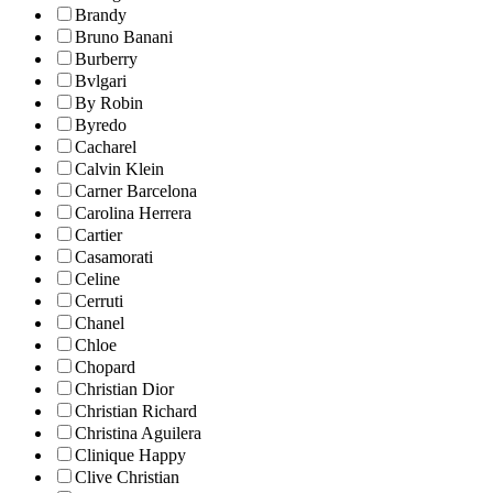
Brandy
Bruno Banani
Burberry
Bvlgari
By Robin
Byredo
Cacharel
Calvin Klein
Carner Barcelona
Carolina Herrera
Cartier
Casamorati
Celine
Cerruti
Chanel
Chloe
Chopard
Christian Dior
Christian Richard
Christina Aguilera
Clinique Happy
Clive Christian