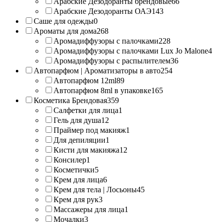
Арабские Дезодоранты брендовые
66
Арабские Дезодоранты ОАЭ
143
Саше для одежды
0
Ароматы для дома
268
Аромадиффузоры с палочками
228
Аромадиффузоры с палочками Lux Jo Malone
4
Аромадиффузоры с распылителем
36
Автопарфюм | Ароматизаторы в авто
254
Автопарфюм 12ml
89
Автопарфюм 8ml в упаковке
165
Косметика Брендовая
359
Салфетки для лица
1
Гель для душа
12
Праймер под макияж
1
Для депиляции
1
Кисти для макияжа
12
Консилер
1
Косметички
5
Крем для лица
6
Крем для тела | Лосьоны
45
Крем для рук
3
Массажеры для лица
1
Мочалки
3