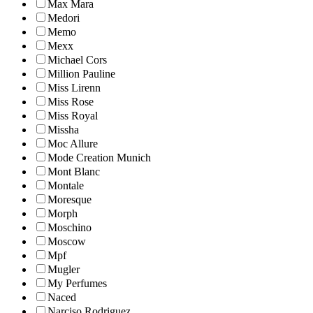
Max Mara
Medori
Memo
Mexx
Michael Cors
Million Pauline
Miss Lirenn
Miss Rose
Miss Royal
Missha
Moc Allure
Mode Creation Munich
Mont Blanc
Montale
Moresque
Morph
Moschino
Moscow
Mpf
Mugler
My Perfumes
Naced
Narciso Rodriguez