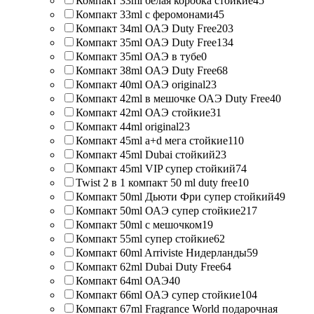
Компакт 33ml белая коробка стойкие
45
Компакт 33ml с феромонами
45
Компакт 34ml ОАЭ Duty Free
203
Компакт 35ml ОАЭ Duty Free
134
Компакт 35ml ОАЭ в тубе
0
Компакт 38ml ОАЭ Duty Free
68
Компакт 40ml ОАЭ original
23
Компакт 42ml в мешочке ОАЭ Duty Free
40
Компакт 42ml ОАЭ стойкие
31
Компакт 44ml original
23
Компакт 45ml a+d мега стойкие
110
Компакт 45ml Dubai стойкий
23
Компакт 45ml VIP супер стойкий
74
Twist 2 в 1 компакт 50 ml duty free
10
Компакт 50ml Дьюти Фри супер стойкий
49
Компакт 50ml ОАЭ супер стойкие
217
Компакт 50ml с мешочком
19
Компакт 55ml супер стойкие
62
Компакт 60ml Arriviste Нидерланды
59
Компакт 62ml Dubai Duty Free
64
Компакт 64ml ОАЭ
40
Компакт 66ml ОАЭ супер стойкие
104
Компакт 67ml Fragrance World подарочная