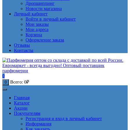
Дропшиппинг
Новости магазина
Личный кабинет
Войти в личный кабинет
Мои заказы
Мои адреса
Корзина
Оформление заказа
Отзывы
Контакты
0
Всего:
0
₽
0
Главная
Каталог
Акции
Покупателям
Регистрация и вход в личный кабинет
Информация
Как заказать