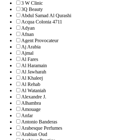
3 W Clinic
3Q Beauty
Abdul Samad Al Qurashi
Acqua Colonia 4711
Adyan
Afnan
Agent Provocateur
Aj Arabia
Ajmal
Al Fares
Al Haramain
Al Jawharah
Al Khaleej
Al Rehab
Al Wataniah
Alexandre J.
Alhambra
Amouage
Anfar
Antonio Banderas
Arabesque Perfumes
Arabian Oud