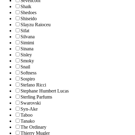
Sevencool
Shaik
Shedoes
Shiseido
SIayzu Raioceu
Sifat
Silvana
Simimi
Sinana
Sisley
Smoky
Snail
Softness
Sospiro
Stefano Ricci
Stephane Humbert Lucas
Sterling Parfums
Swarovski
Syn-Ake
Taboo
Tanako
The Ordinary
Thierry Mugler