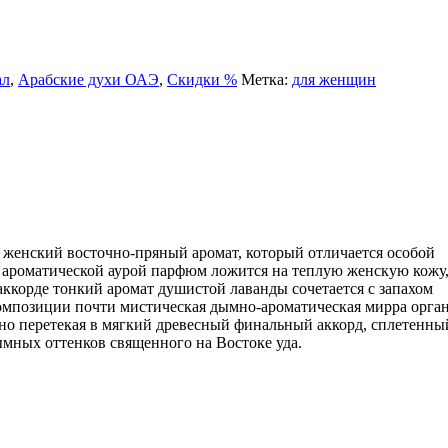
ал
,
Арабские духи ОАЭ
,
Скидки %
Метка:
для женщин
енский восточно-пряный аромат, который отличается особой
й ароматической аурой парфюм ложится на теплую женскую кожу
аккорде тонкий аромат душистой лаванды сочетается с запахом
омпозиции почти мистическая дымно-ароматическая мирра орга
нно перетекая в мягкий древесный финальный аккорд, сплетенны
ымных оттенков священного на Востоке уда.