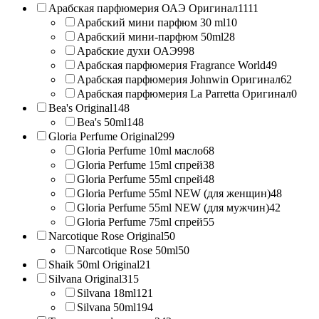
Арабская парфюмерия ОАЭ Оригинал
1111
Арабский мини парфюм 30 ml
10
Арабский мини-парфюм 50ml
28
Арабские духи ОАЭ
998
Арабская парфюмерия Fragrance World
49
Арабская парфюмерия Johnwin Оригинал
62
Арабская парфюмерия La Parretta Оригинал
0
Bea's Original
148
Bea's 50ml
148
Gloria Perfume Original
299
Gloria Perfume 10ml масло
68
Gloria Perfume 15ml спрей
38
Gloria Perfume 55ml спрей
48
Gloria Perfume 55ml NEW (для женщин)
48
Gloria Perfume 55ml NEW (для мужчин)
42
Gloria Perfume 75ml спрей
55
Narcotique Rose Original
50
Narcotique Rose 50ml
50
Shaik 50ml Original
21
Silvana Original
315
Silvana 18ml
121
Silvana 50ml
194