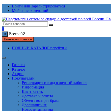
Перейти
Войти или Зарегистрироваться
к
Мой список желаний
содержимому
0
Всего:
0
₽
0
Категории товаров
ПОЛНЫЙ КАТАЛОГ перейти >
Главная
Каталог
Акции
Покупателям
Регистрация и вход в личный кабинет
Информация
Как заказать
Доставка и оплата
Обмен / возврат брака
Дропшиппинг
Новости магазина