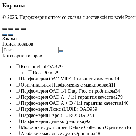
Корзина
© 2026, Парфюмерия оптом со склада с доставкой по всей Рос
Закрыть
Поиск товаров
Search
products:
Категории товаров
Rose original ОАЭ
29
Rose 30 ml
29
Парфюмерия ОАЭ VIP/1:1 гарантия качества
14
Оригинальная Парфюмерия с маркировкой
11
Парфюмерия ОАЭ 1/1 Duty Free с пробником
34
Парфюмерия ОАЭ A+ / 1:1 гарантия качества
279
Парфюмерия ОАЭ A + D / 1:1 гарантия качества
146
Парфюмерия Люкс (LUXE) ОАЭ
959
Парфюмерия Евро (EURO) ОАЭ
73
Парфюмерия дешево (реплика)
92
Молочные духи-спрей Deluxe Collection Оригинал
16
Арабские масляные духи Оригинал
48