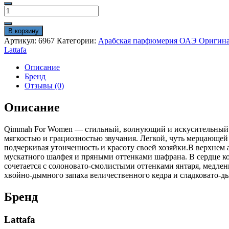
1250₽.
Количество
1495₽.
товара
Арабские
В корзину
духи
Артикул:
6967
Категории:
Арабская парфюмерия ОАЭ Оригин
Lattafa
Lattafa
Qimmah
Woman
Описание
100ml
Бренд
Оригинал
Отзывы (0)
Описание
Qimmah For Women — стильный, волнующий и искусительный ж
мягкостью и грациозностью звучания. Легкой, чуть мерцающе
подчеркивая утонченность и красоту своей хозяйки.В верхнем 
мускатного шалфея и пряными оттенками шафрана. В сердце к
сочетается с солоновато-смолистыми оттенками янтаря, медле
хвойно-дымного запаха величественного кедра и сладковато-д
Бренд
Lattafa