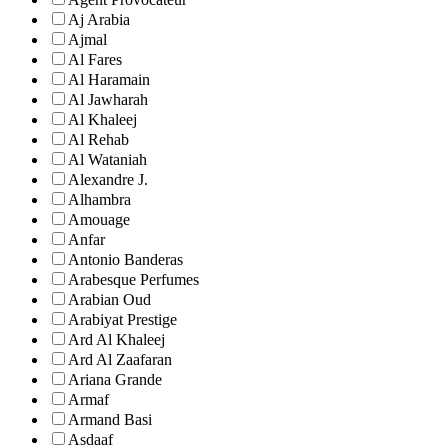
Aj Arabia
Ajmal
Al Fares
Al Haramain
Al Jawharah
Al Khaleej
Al Rehab
Al Wataniah
Alexandre J.
Alhambra
Amouage
Anfar
Antonio Banderas
Arabesque Perfumes
Arabian Oud
Arabiyat Prestige
Ard Al Khaleej
Ard Al Zaafaran
Ariana Grande
Armaf
Armand Basi
Asdaaf