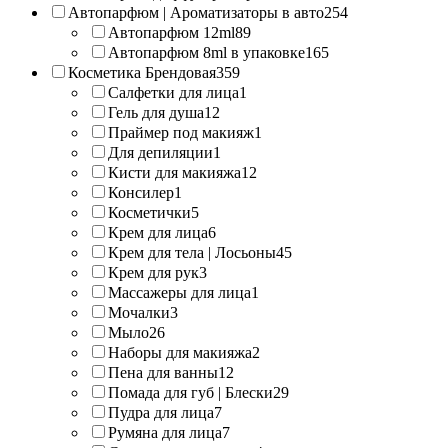
Автопарфюм | Ароматизаторы в авто
254
Автопарфюм 12ml
89
Автопарфюм 8ml в упаковке
165
Косметика Брендовая
359
Салфетки для лица
1
Гель для душа
12
Праймер под макияж
1
Для депиляции
1
Кисти для макияжа
12
Консилер
1
Косметички
5
Крем для лица
6
Крем для тела | Лосьоны
45
Крем для рук
3
Массажеры для лица
1
Мочалки
3
Мыло
26
Наборы для макияжа
2
Пена для ванны
12
Помада для губ | Блески
29
Пудра для лица
7
Румяна для лица
7