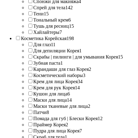
Спонжи для макияжа
4
Спрей для тела
142
Тени
15
Тональный крем
6
Тушь для ресниц
15
Хайлайтеры
7
Косметика Корейская
198
Для глаз
11
Для депиляции Корея
1
Скрабы | пилинги | для умывания Корея
15
Зубная паста
1
Карандаши для глаз Корея
2
Косметический наборы
3
Крем для лица Корея
34
Крем для рук Корея
14
Кушон для лица
6
Маски для лица
14
Маски тканевые для лица
2
Патчи
8
Помада для губ | Блески Корея
12
Праймер Корея
2
Пудра для лица Корея
7
Скраб для тела
1