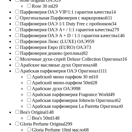
Rose original ОАЭ
29
Rose 30 ml
29
Парфюмерия ОАЭ VIP/1:1 гарантия качества
14
Оригинальная Парфюмерия с маркировкой
11
Парфюмерия ОАЭ 1/1 Duty Free с пробником
34
Парфюмерия ОАЭ A+ / 1:1 гарантия качества
279
Парфюмерия ОАЭ A + D / 1:1 гарантия качества
146
Парфюмерия Люкс (LUXE) ОАЭ
959
Парфюмерия Евро (EURO) ОАЭ
73
Парфюмерия дешево (реплика)
92
Молочные духи-спрей Deluxe Collection Оригинал
16
Арабские масляные духи Оригинал
48
Арабская парфюмерия ОАЭ Оригинал
1111
Арабский мини парфюм 30 ml
10
Арабский мини-парфюм 50ml
28
Арабские духи ОАЭ
998
Арабская парфюмерия Fragrance World
49
Арабская парфюмерия Johnwin Оригинал
62
Арабская парфюмерия La Parretta Оригинал
0
Bea's Original
148
Bea's 50ml
148
Gloria Perfume Original
299
Gloria Perfume 10ml масло
68