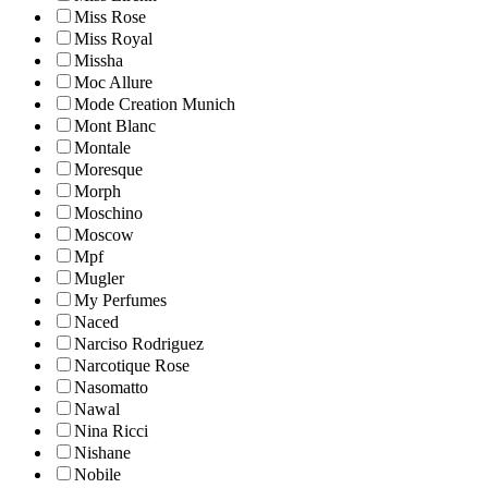
Miss Rose
Miss Royal
Missha
Moc Allure
Mode Creation Munich
Mont Blanc
Montale
Moresque
Morph
Moschino
Moscow
Mpf
Mugler
My Perfumes
Naced
Narciso Rodriguez
Narcotique Rose
Nasomatto
Nawal
Nina Ricci
Nishane
Nobile