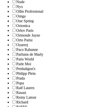
Nude
Nyx
Ollin Professional
Omga
One Spring
Orientica
Orlov Paris
Ormonde Jayne
Orto Parisi
Ozareej
Paco Rabanne
Parfums de Marly
Paris World
Parle Moi
Penhaligon's
Philipp Plein
Prada
Pupa
Ralf Lauren
Rasasi
Remy Latour
Richard
RiiFFS