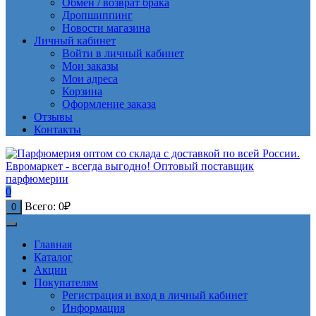
Обмен / возврат брака
Дропшиппинг
Новости магазина
Личный кабинет
Войти в личный кабинет
Мои заказы
Мои адреса
Корзина
Оформление заказа
Отзывы
Контакты
0
Всего:
0
₽
0
Главная
Каталог
Акции
Покупателям
Регистрация и вход в личный кабинет
Информация