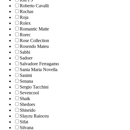
Roberto Cavalli
Rochas
Roja
Rolex
Romantic Matte
Rorec
Rose Collection
Rosendo Mateu
Sabbi
Sadoer
Salvadore Ferragamo
Santa Maria Novella
Sasimi
Senana
Sergio Tacchini
Sevencool
Shaik
Shedoes
Shiseido
SIayzu Raioceu
Sifat
Silvana