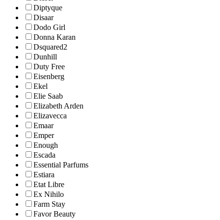
Diptyque
Disaar
Dodo Girl
Donna Karan
Dsquared2
Dunhill
Duty Free
Eisenberg
Ekel
Elie Saab
Elizabeth Arden
Elizavecca
Emaar
Emper
Enough
Escada
Essential Parfums
Estiara
Etat Libre
Ex Nihilo
Farm Stay
Favor Beauty