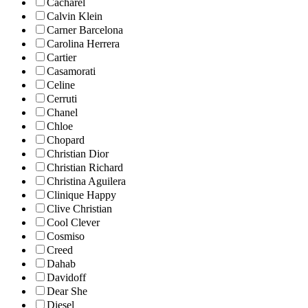
Cacharel
Calvin Klein
Carner Barcelona
Carolina Herrera
Cartier
Casamorati
Celine
Cerruti
Chanel
Chloe
Chopard
Christian Dior
Christian Richard
Christina Aguilera
Clinique Happy
Clive Christian
Cool Clever
Cosmiso
Creed
Dahab
Davidoff
Dear She
Diesel