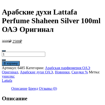
Арабские духи Lattafa
Perfume Shaheen Silver 100ml
ОАЭ Оригинал
Первоначальная
Текущая
3335
₽
2500
₽
цена
цена:
составляла
2500₽.
Количество
3335₽.
товара
Арабские
В корзину
духи
Артикул:
6485
Категории:
Арабская парфюмерия ОАЭ
Lattafa
Оригинал
,
Арабские духи ОАЭ
,
Новинки
,
Скидки %
Метка:
Perfume
унисекс
Shaheen
Lattafa
Silver
100ml
Описание
Бренд
Отзывы (0)
ОАЭ
Оригинал
Описание