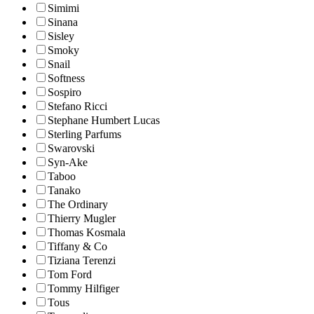
Simimi
Sinana
Sisley
Smoky
Snail
Softness
Sospiro
Stefano Ricci
Stephane Humbert Lucas
Sterling Parfums
Swarovski
Syn-Ake
Taboo
Tanako
The Ordinary
Thierry Mugler
Thomas Kosmala
Tiffany & Co
Tiziana Terenzi
Tom Ford
Tommy Hilfiger
Tous