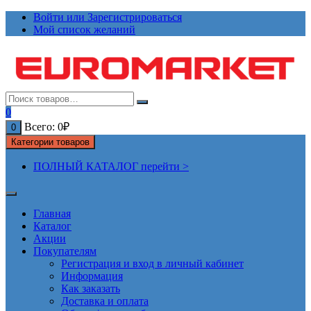
Перейти
Войти или Зарегистрироваться
к
Мой список желаний
содержимому
0
Всего:
0
₽
0
Категории товаров
ПОЛНЫЙ КАТАЛОГ перейти >
Главная
Каталог
Акции
Покупателям
Регистрация и вход в личный кабинет
Информация
Как заказать
Доставка и оплата