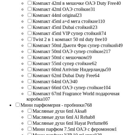
Компакт 42ml в мешочке ОАЭ Duty Free
40
Компакт 42ml ОАЭ стойкие
31
Компакт 44ml original
23
Компакт 45ml a+d мега стойкие
110
Компакт 45ml Dubai стойкий
23
Компакт 45ml VIP супер стойкий
74
Twist 2 в 1 компакт 50 ml duty free
10
Компакт 50ml Дьюти Фри супер стойкий
49
Компакт 50ml ОАЭ супер стойкие
217
Компакт 50ml с мешочком
19
Компакт 55ml супер стойкие
62
Компакт 60ml Arriviste Нидерланды
59
Компакт 62ml Dubai Duty Free
64
Компакт 64ml ОАЭ
40
Компакт 66ml ОАЭ супер стойкие
104
Компакт 67ml Fragrance World подарочная
коробка
107
Мини парфюмерия - пробники
768
Масляные духи 6ml Aksa
8
Масляные духи 6ml Al Rehab
8
Масляные духи 6ml Hayat Perfume
86
Мини парфюм 7.5ml ОАЭ с феромоном
1