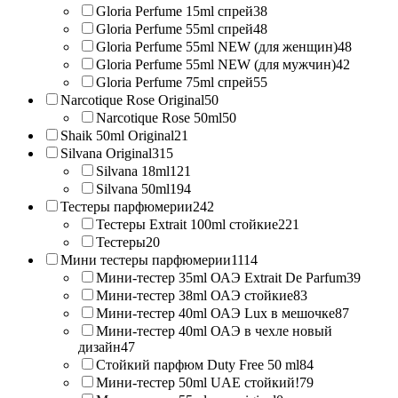
Gloria Perfume 15ml спрей
38
Gloria Perfume 55ml спрей
48
Gloria Perfume 55ml NEW (для женщин)
48
Gloria Perfume 55ml NEW (для мужчин)
42
Gloria Perfume 75ml спрей
55
Narcotique Rose Original
50
Narcotique Rose 50ml
50
Shaik 50ml Original
21
Silvana Original
315
Silvana 18ml
121
Silvana 50ml
194
Тестеры парфюмерии
242
Тестеры Extrait 100ml стойкие
221
Тестеры
20
Мини тестеры парфюмерии
1114
Мини-тестер 35ml ОАЭ Extrait De Parfum
39
Мини-тестер 38ml ОАЭ стойкие
83
Мини-тестер 40ml ОАЭ Lux в мешочке
87
Мини-тестер 40ml ОАЭ в чехле новый
дизайн
47
Стойкий парфюм Duty Free 50 ml
84
Мини-тестер 50ml UAE стойкий!
79