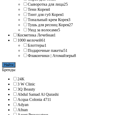
Сыворотка для лица
25
Тени Корея
4
Тинт для губ Корея
1
Тональный крем Корея
3
Тушь для ресниц Корея
27
Уход за волосами
5
Косметика Лечебная
1
1000 мелочей
61
Блоттеры
1
Подарочные пакеты
51
Флакончики | Атомайзеры
8
Найти
Бренды
24K
3 W Clinic
3Q Beauty
Abdul Samad Al Qurashi
Acqua Colonia 4711
Adyan
Afnan
Agent Provocateur