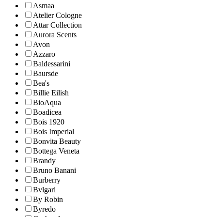
Asmaa
Atelier Cologne
Attar Collection
Aurora Scents
Avon
Azzaro
Baldessarini
Baursde
Bea's
Billie Eilish
BioAqua
Boadicea
Bois 1920
Bois Imperial
Bonvita Beauty
Bottega Veneta
Brandy
Bruno Banani
Burberry
Bvlgari
By Robin
Byredo