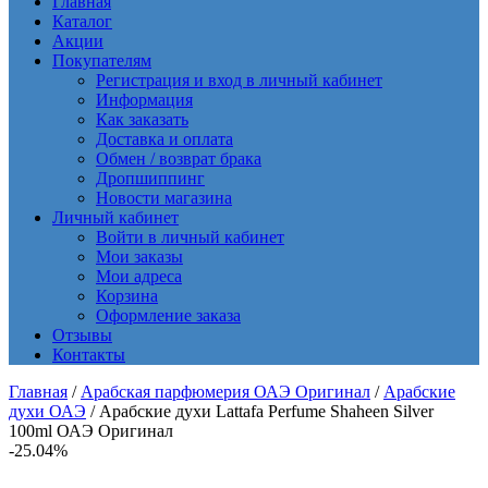
Главная
Каталог
Акции
Покупателям
Регистрация и вход в личный кабинет
Информация
Как заказать
Доставка и оплата
Обмен / возврат брака
Дропшиппинг
Новости магазина
Личный кабинет
Войти в личный кабинет
Мои заказы
Мои адреса
Корзина
Оформление заказа
Отзывы
Контакты
Главная
/
Арабская парфюмерия ОАЭ Оригинал
/
Арабские
духи ОАЭ
/ Арабские духи Lattafa Perfume Shaheen Silver
100ml ОАЭ Оригинал
-25.04%