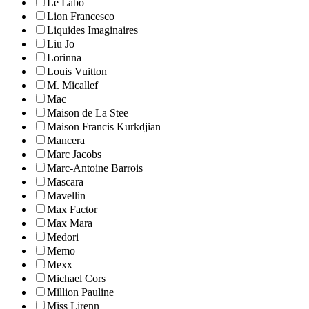
Le Labo
Lion Francesco
Liquides Imaginaires
Liu Jo
Lorinna
Louis Vuitton
M. Micallef
Mac
Maison de La Stee
Maison Francis Kurkdjian
Mancera
Marc Jacobs
Marc-Antoine Barrois
Mascara
Mavellin
Max Factor
Max Mara
Medori
Memo
Mexx
Michael Cors
Million Pauline
Miss Lirenn