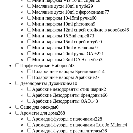
Мини парфюм VIP 10 ml спрей
28
Масляные духи 10ml в тубе
29
Масляные духи 10ml с феромонами
77
Мини парфюм 10-15ml ручка
60
Мини парфюм 10ml pheromon
9
Мини парфюм 12ml спрей стойкие в коробке
46
Мини парфюм 15.5ml спрей
73
Мини парфюм 15ml спрей в тубе
0
Мини парфюм 19ml в мешочке
9
Мини парфюм 20ml ручка ОАЭ
221
Мини парфюм 23ml ОАЭ в тубе
53
Парфюмерные Наборы
243
Подарочные наборы Брендовые
214
Подарочные наборы Арабские
27
Дезодоранты Дубайские
210
Арабские дезодоранты-стик шарик
2
Арабские Дезодоранты брендовые
66
Арабские Дезодоранты ОАЭ
143
Саше для одежды
0
Ароматы для дома
268
Аромадиффузоры с палочками
228
Аромадиффузоры с палочками Lux Jo Malone
4
Аромадиффузоры с распылителем
36