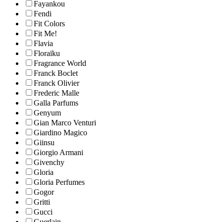
Fayankou
Fendi
Fit Colors
Fit Me!
Flavia
Floraïku
Fragrance World
Franck Boclet
Franck Olivier
Frederic Malle
Galla Parfums
Genyum
Gian Marco Venturi
Giardino Magico
Giinsu
Giorgio Armani
Givenchy
Gloria
Gloria Perfumes
Gogor
Gritti
Gucci
Guerlain