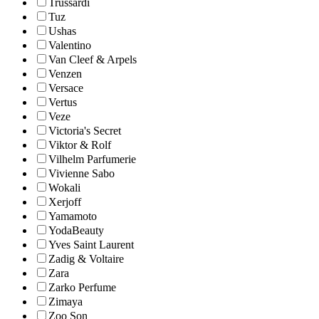
Trussardi
Tuz
Ushas
Valentino
Van Cleef & Arpels
Venzen
Versace
Vertus
Veze
Victoria's Secret
Viktor & Rolf
Vilhelm Parfumerie
Vivienne Sabo
Wokali
Xerjoff
Yamamoto
YodaBeauty
Yves Saint Laurent
Zadig & Voltaire
Zara
Zarko Perfume
Zimaya
Zoo Son