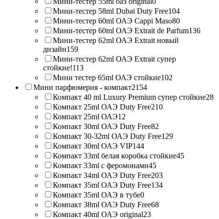
Мини-тестер 55ml оаэ original
0
Мини-тестер 58ml Dubai Duty Free
104
Мини-тестер 60ml ОАЭ Cappi Maso
80
Мини-тестер 60ml ОАЭ Extrait de Parfum
136
Мини-тестер 62ml ОАЭ Extrait новый
дизайн
159
Мини-тестер 62ml ОАЭ Extrait супер
стойкие!
113
Мини тестер 65ml ОАЭ стойкие
102
Мини парфюмерия - компакт
2154
Компакт 40 ml Luxury Premium супер стойкие
28
Компакт 25ml ОАЭ Duty Free
210
Компакт 25ml ОАЭ
12
Компакт 30ml ОАЭ Duty Free
82
Компакт 30-32ml ОАЭ Duty Free
129
Компакт 30ml ОАЭ VIP
144
Компакт 33ml белая коробка стойкие
45
Компакт 33ml с феромонами
45
Компакт 34ml ОАЭ Duty Free
203
Компакт 35ml ОАЭ Duty Free
134
Компакт 35ml ОАЭ в тубе
0
Компакт 38ml ОАЭ Duty Free
68
Компакт 40ml ОАЭ original
23