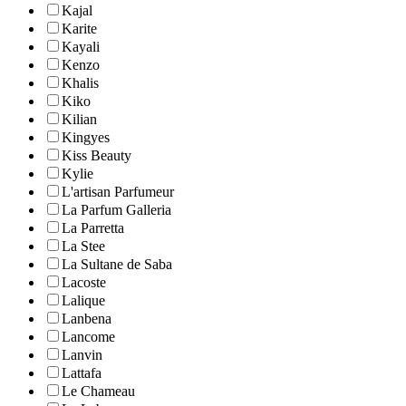
Kajal
Karite
Kayali
Kenzo
Khalis
Kiko
Kilian
Kingyes
Kiss Beauty
Kylie
L'artisan Parfumeur
La Parfum Galleria
La Parretta
La Stee
La Sultane de Saba
Lacoste
Lalique
Lanbena
Lancome
Lanvin
Lattafa
Le Chameau