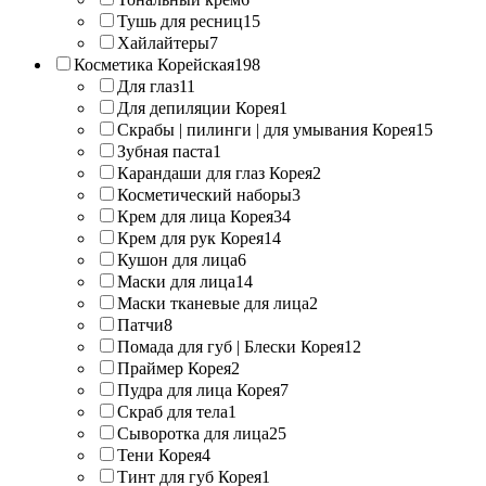
Тушь для ресниц
15
Хайлайтеры
7
Косметика Корейская
198
Для глаз
11
Для депиляции Корея
1
Скрабы | пилинги | для умывания Корея
15
Зубная паста
1
Карандаши для глаз Корея
2
Косметический наборы
3
Крем для лица Корея
34
Крем для рук Корея
14
Кушон для лица
6
Маски для лица
14
Маски тканевые для лица
2
Патчи
8
Помада для губ | Блески Корея
12
Праймер Корея
2
Пудра для лица Корея
7
Скраб для тела
1
Сыворотка для лица
25
Тени Корея
4
Тинт для губ Корея
1