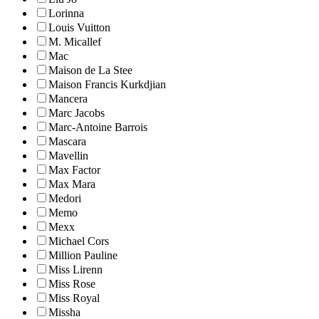
Lorinna
Louis Vuitton
M. Micallef
Mac
Maison de La Stee
Maison Francis Kurkdjian
Mancera
Marc Jacobs
Marc-Antoine Barrois
Mascara
Mavellin
Max Factor
Max Mara
Medori
Memo
Mexx
Michael Cors
Million Pauline
Miss Lirenn
Miss Rose
Miss Royal
Missha