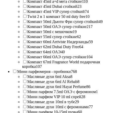
Компакт 45ml a+d мега стойкие
110
Компакт 45ml Dubai стойкий
23
Компакт 45ml VIP супер стойкий
74
Twist 2 в 1 компакт 50 ml duty free
10
Компакт 50ml Дьюти Фри супер стойкий
49
Компакт 50ml ОАЭ супер стойкие
217
Компакт 50ml с мешочком
19
Компакт 55ml супер стойкие
62
Компакт 60ml Arriviste Нидерланды
59
Компакт 62ml Dubai Duty Free
64
Компакт 64ml ОАЭ
40
Компакт 66ml ОАЭ супер стойкие
104
Компакт 67ml Fragrance World подарочная
коробка
107
Мини парфюмерия - пробники
768
Масляные духи 6ml Aksa
8
Масляные духи 6ml Al Rehab
8
Масляные духи 6ml Hayat Perfume
86
Мини парфюм 7.5ml ОАЭ с феромоном
1
Мини парфюм VIP 10 ml спрей
28
Масляные духи 10ml в тубе
29
Масляные духи 10ml с феромонами
77
Мини парфюм 10-15ml ручка
60