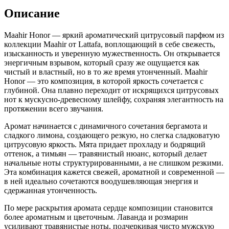
Описание
Maahir Honor — яркий ароматический цитрусовый парфюм из
коллекции Maahir от Lattafa, воплощающий в себе свежесть,
изысканность и уверенную мужественность. Он открывается
энергичным взрывом, который сразу же ощущается как
чистый и властный, но в то же время утонченный. Maahir
Honor — это композиция, в которой яркость сочетается с
глубиной. Она плавно переходит от искрящихся цитрусовых
нот к мускусно-древесному шлейфу, сохраняя элегантность на
протяжении всего звучания.
Аромат начинается с динамичного сочетания бергамота и
сладкого лимона, создающего резкую, но слегка сладковатую
цитрусовую яркость. Мята придает прохладу и бодрящий
оттенок, а тимьян — травянистый нюанс, который делает
начальные ноты структурированными, а не слишком резкими.
Эта комбинация кажется свежей, ароматной и современной —
в ней идеально сочетаются воодушевляющая энергия и
сдержанная утонченность.
По мере раскрытия аромата сердце композиции становится
более ароматным и цветочным. Лаванда и розмарин
усиливают травянистые ноты, подчеркивая чисто мужскую