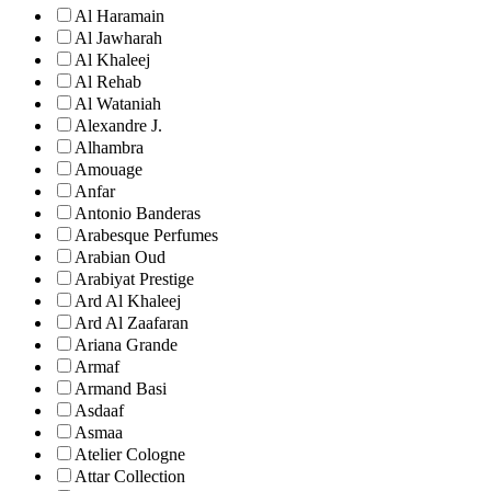
Al Haramain
Al Jawharah
Al Khaleej
Al Rehab
Al Wataniah
Alexandre J.
Alhambra
Amouage
Anfar
Antonio Banderas
Arabesque Perfumes
Arabian Oud
Arabiyat Prestige
Ard Al Khaleej
Ard Al Zaafaran
Ariana Grande
Armaf
Armand Basi
Asdaaf
Asmaa
Atelier Cologne
Attar Collection