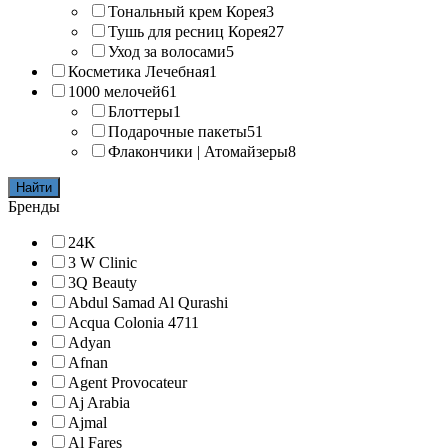
Тональный крем Корея
3
Тушь для ресниц Корея
27
Уход за волосами
5
Косметика Лечебная
1
1000 мелочей
61
Блоттеры
1
Подарочные пакеты
51
Флакончики | Атомайзеры
8
Найти
Бренды
24K
3 W Clinic
3Q Beauty
Abdul Samad Al Qurashi
Acqua Colonia 4711
Adyan
Afnan
Agent Provocateur
Aj Arabia
Ajmal
Al Fares