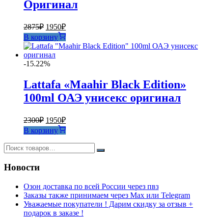
Оригинал
Первоначальная
Текущая
2875
₽
1950
₽
цена
цена:
В корзину
составляла
1950₽.
2875₽.
-15.22%
Lattafa «Maahir Black Edition»
100ml ОАЭ унисекс оригинал
Первоначальная
Текущая
2300
₽
1950
₽
цена
цена:
В корзину
составляла
1950₽.
2300₽.
Новости
Озон доставка по всей России через пвз
Заказы также принимаем через Max или Telegram
Уважаемые покупатели ! Дарим скидку за отзыв +
подарок в заказе !