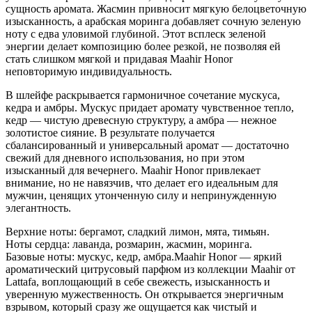
сущность аромата. Жасмин привносит мягкую белоцветочную
изысканность, а арабская моринга добавляет сочную зеленую
ноту с едва уловимой глубиной. Этот всплеск зеленой
энергии делает композицию более резкой, не позволяя ей
стать слишком мягкой и придавая Maahir Honor
неповторимую индивидуальность.
В шлейфе раскрывается гармоничное сочетание мускуса,
кедра и амбры. Мускус придает аромату чувственное тепло,
кедр — чистую древесную структуру, а амбра — нежное
золотистое сияние. В результате получается
сбалансированный и универсальный аромат — достаточно
свежий для дневного использования, но при этом
изысканный для вечернего. Maahir Honor привлекает
внимание, но не навязчив, что делает его идеальным для
мужчин, ценящих утонченную силу и непринужденную
элегантность.
Верхние ноты: бергамот, сладкий лимон, мята, тимьян.
Ноты сердца: лаванда, розмарин, жасмин, моринга.
Базовые ноты: мускус, кедр, амбра.
Maahir Honor — яркий
ароматический цитрусовый парфюм из коллекции Maahir от
Lattafa, воплощающий в себе свежесть, изысканность и
уверенную мужественность. Он открывается энергичным
взрывом, который сразу же ощущается как чистый и