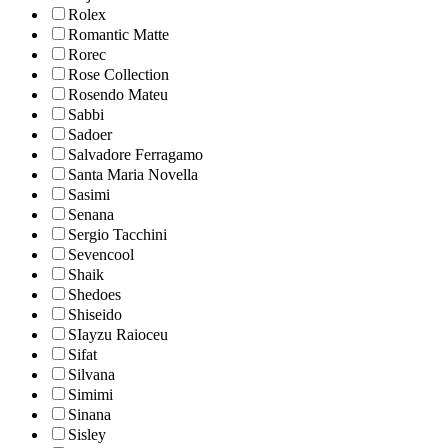
Rolex
Romantic Matte
Rorec
Rose Collection
Rosendo Mateu
Sabbi
Sadoer
Salvadore Ferragamo
Santa Maria Novella
Sasimi
Senana
Sergio Tacchini
Sevencool
Shaik
Shedoes
Shiseido
SIayzu Raioceu
Sifat
Silvana
Simimi
Sinana
Sisley