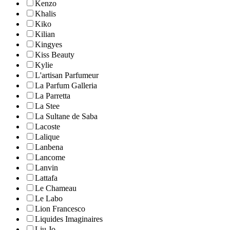
Kenzo
Khalis
Kiko
Kilian
Kingyes
Kiss Beauty
Kylie
L'artisan Parfumeur
La Parfum Galleria
La Parretta
La Stee
La Sultane de Saba
Lacoste
Lalique
Lanbena
Lancome
Lanvin
Lattafa
Le Chameau
Le Labo
Lion Francesco
Liquides Imaginaires
Liu Jo