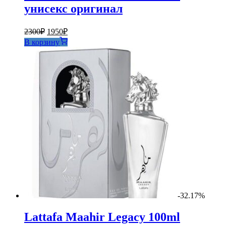
унисекс оригинал
Первоначальная
Текущая
2300
₽
1950
₽
цена
цена:
В корзину
составляла
1950₽.
2300₽.
-32.17%
Lattafa Maahir Legacy 100ml