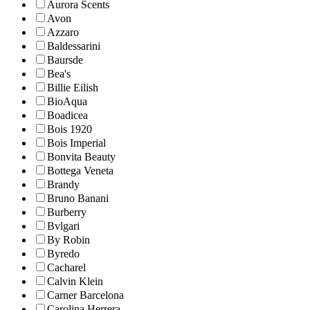
Aurora Scents
Avon
Azzaro
Baldessarini
Baursde
Bea's
Billie Eilish
BioAqua
Boadicea
Bois 1920
Bois Imperial
Bonvita Beauty
Bottega Veneta
Brandy
Bruno Banani
Burberry
Bvlgari
By Robin
Byredo
Cacharel
Calvin Klein
Carner Barcelona
Carolina Herrera