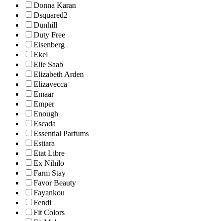
Donna Karan
Dsquared2
Dunhill
Duty Free
Eisenberg
Ekel
Elie Saab
Elizabeth Arden
Elizavecca
Emaar
Emper
Enough
Escada
Essential Parfums
Estiara
Etat Libre
Ex Nihilo
Farm Stay
Favor Beauty
Fayankou
Fendi
Fit Colors