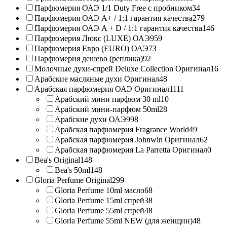
Парфюмерия ОАЭ 1/1 Duty Free с пробником
34
Парфюмерия ОАЭ A+ / 1:1 гарантия качества
279
Парфюмерия ОАЭ A + D / 1:1 гарантия качества
146
Парфюмерия Люкс (LUXE) ОАЭ
959
Парфюмерия Евро (EURO) ОАЭ
73
Парфюмерия дешево (реплика)
92
Молочные духи-спрей Deluxe Collection Оригинал
16
Арабские масляные духи Оригинал
48
Арабская парфюмерия ОАЭ Оригинал
1111
Арабский мини парфюм 30 ml
10
Арабский мини-парфюм 50ml
28
Арабские духи ОАЭ
998
Арабская парфюмерия Fragrance World
49
Арабская парфюмерия Johnwin Оригинал
62
Арабская парфюмерия La Parretta Оригинал
0
Bea's Original
148
Bea's 50ml
148
Gloria Perfume Original
299
Gloria Perfume 10ml масло
68
Gloria Perfume 15ml спрей
38
Gloria Perfume 55ml спрей
48
Gloria Perfume 55ml NEW (для женщин)
48