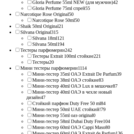
Gloria Perfume 55ml NEW (для мужчин)
42
Gloria Perfume 75ml спрей
55
Narcotique Rose Original
50
Narcotique Rose 50ml
50
Shaik 50ml Original
21
Silvana Original
315
Silvana 18ml
121
Silvana 50ml
194
Тестеры парфюмерии
242
Тестеры Extrait 100ml стойкие
221
Тестеры
20
Мини тестеры парфюмерии
1114
Мини-тестер 35ml ОАЭ Extrait De Parfum
39
Мини-тестер 38ml ОАЭ стойкие
83
Мини-тестер 40ml ОАЭ Lux в мешочке
87
Мини-тестер 40ml ОАЭ в чехле новый
дизайн
47
Стойкий парфюм Duty Free 50 ml
84
Мини-тестер 50ml UAE стойкий!
79
Мини-тестер 55ml оаэ original
0
Мини-тестер 58ml Dubai Duty Free
104
Мини-тестер 60ml ОАЭ Cappi Maso
80
Мини-тестер 60ml ОАЭ Extrait de Parfum
136