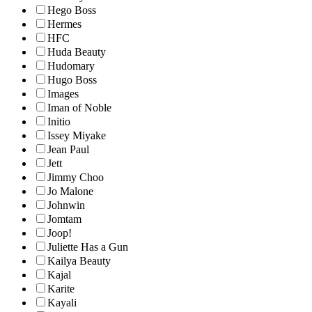
Hego Boss
Hermes
HFC
Huda Beauty
Hudomary
Hugo Boss
Images
Iman of Noble
Initio
Issey Miyake
Jean Paul
Jett
Jimmy Choo
Jo Malone
Johnwin
Jomtam
Joop!
Juliette Has a Gun
Kailya Beauty
Kajal
Karite
Kayali