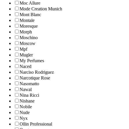
Moc Allure
Mode Creation Munich
Mont Blanc
Montale
Moresque
Morph
Moschino
Moscow
Mpf
Mugler
My Perfumes
Naced
Narciso Rodriguez
Narcotique Rose
Nasomatto
Nawal
Nina Ricci
Nishane
Nobile
Nude
Nyx
Ollin Professional