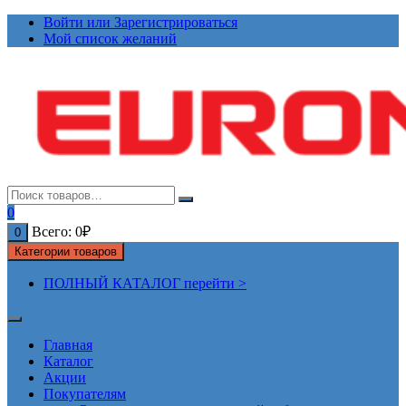
Перейти
Войти или Зарегистрироваться
к
Мой список желаний
содержимому
0
Всего:
0
₽
0
Категории товаров
ПОЛНЫЙ КАТАЛОГ перейти >
Главная
Каталог
Акции
Покупателям