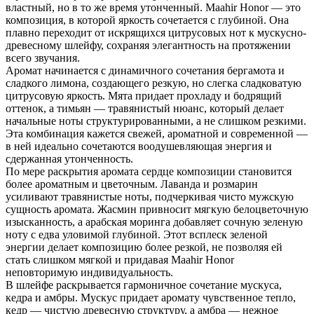
властный, но в то же время утонченный. Maahir Honor — это
композиция, в которой яркость сочетается с глубиной. Она
плавно переходит от искрящихся цитрусовых нот к мускусно-
древесному шлейфу, сохраняя элегантность на протяжении
всего звучания.
Аромат начинается с динамичного сочетания бергамота и
сладкого лимона, создающего резкую, но слегка сладковатую
цитрусовую яркость. Мята придает прохладу и бодрящий
оттенок, а тимьян — травянистый нюанс, который делает
начальные ноты структурированными, а не слишком резкими.
Эта комбинация кажется свежей, ароматной и современной —
в ней идеально сочетаются воодушевляющая энергия и
сдержанная утонченность.
По мере раскрытия аромата сердце композиции становится
более ароматным и цветочным. Лаванда и розмарин
усиливают травянистые ноты, подчеркивая чисто мужскую
сущность аромата. Жасмин привносит мягкую белоцветочную
изысканность, а арабская моринга добавляет сочную зеленую
ноту с едва уловимой глубиной. Этот всплеск зеленой
энергии делает композицию более резкой, не позволяя ей
стать слишком мягкой и придавая Maahir Honor
неповторимую индивидуальность.
В шлейфе раскрывается гармоничное сочетание мускуса,
кедра и амбры. Мускус придает аромату чувственное тепло,
кедр — чистую древесную структуру, а амбра — нежное