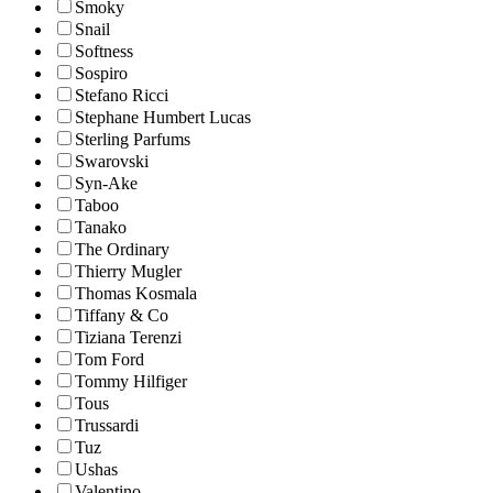
Smoky
Snail
Softness
Sospiro
Stefano Ricci
Stephane Humbert Lucas
Sterling Parfums
Swarovski
Syn-Ake
Taboo
Tanako
The Ordinary
Thierry Mugler
Thomas Kosmala
Tiffany & Co
Tiziana Terenzi
Tom Ford
Tommy Hilfiger
Tous
Trussardi
Tuz
Ushas
Valentino