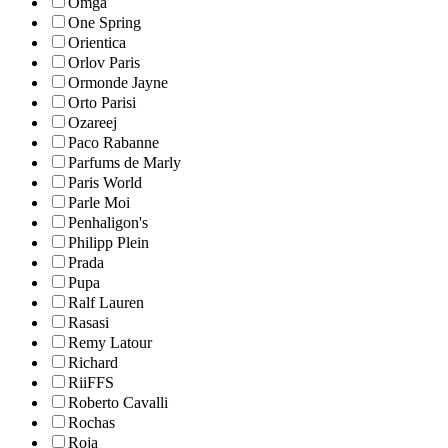
Omga
One Spring
Orientica
Orlov Paris
Ormonde Jayne
Orto Parisi
Ozareej
Paco Rabanne
Parfums de Marly
Paris World
Parle Moi
Penhaligon's
Philipp Plein
Prada
Pupa
Ralf Lauren
Rasasi
Remy Latour
Richard
RiiFFS
Roberto Cavalli
Rochas
Roja