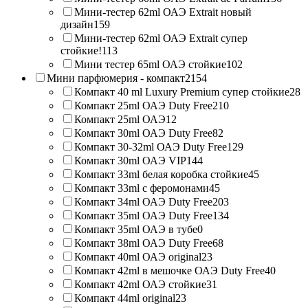
Мини-тестер 62ml ОАЭ Extrait новый
дизайн
159
Мини-тестер 62ml ОАЭ Extrait супер
стойкие!
113
Мини тестер 65ml ОАЭ стойкие
102
Мини парфюмерия - компакт
2154
Компакт 40 ml Luxury Premium супер стойкие
28
Компакт 25ml ОАЭ Duty Free
210
Компакт 25ml ОАЭ
12
Компакт 30ml ОАЭ Duty Free
82
Компакт 30-32ml ОАЭ Duty Free
129
Компакт 30ml ОАЭ VIP
144
Компакт 33ml белая коробка стойкие
45
Компакт 33ml с феромонами
45
Компакт 34ml ОАЭ Duty Free
203
Компакт 35ml ОАЭ Duty Free
134
Компакт 35ml ОАЭ в тубе
0
Компакт 38ml ОАЭ Duty Free
68
Компакт 40ml ОАЭ original
23
Компакт 42ml в мешочке ОАЭ Duty Free
40
Компакт 42ml ОАЭ стойкие
31
Компакт 44ml original
23