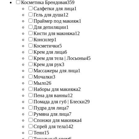
Косметика Брендовая
359
Салфетки для лица
1
Гель для душа
12
Праймер под макияж
1
Для депиляции
1
Кисти для макияжа
12
Консилер
1
Косметички
5
Крем для лица
6
Крем для тела | Лосьоны
45
Крем для рук
3
Массажеры для лица
1
Мочалки
3
Мыло
26
Наборы для макияжа
2
Пена для ванны
12
Помада для губ | Блески
29
Пудра для лица
7
Румяна для лица
7
Спонжи для макияжа
4
Спрей для тела
142
Тени
15
Тональный крем
6