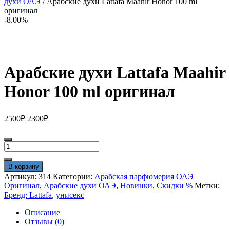
духи ОАЭ
/ Арабские духи Lattafa Maahir Honor 100 ml
оригинал
-8.00%
Арабские духи Lattafa Maahir
Honor 100 ml оригинал
Первоначальная
Текущая
2500
₽
2300
₽
цена
цена:
составляла
2300₽.
Количество
2500₽.
товара
Арабские
В корзину
духи
Артикул:
314
Категории:
Арабская парфюмерия ОАЭ
Lattafa
Оригинал
,
Арабские духи ОАЭ
,
Новинки
,
Скидки %
Метки:
Maahir
Бренд: Lattafa
,
унисекс
Honor
100
Описание
ml
Отзывы (0)
оригинал