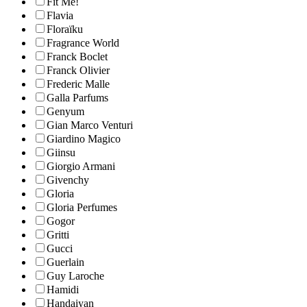
Fit Me!
Flavia
Floraïku
Fragrance World
Franck Boclet
Franck Olivier
Frederic Malle
Galla Parfums
Genyum
Gian Marco Venturi
Giardino Magico
Giinsu
Giorgio Armani
Givenchy
Gloria
Gloria Perfumes
Gogor
Gritti
Gucci
Guerlain
Guy Laroche
Hamidi
Handaiyan