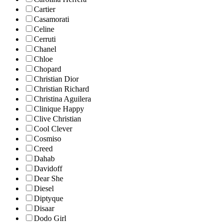
Cartier
Casamorati
Celine
Cerruti
Chanel
Chloe
Chopard
Christian Dior
Christian Richard
Christina Aguilera
Clinique Happy
Clive Christian
Cool Clever
Cosmiso
Creed
Dahab
Davidoff
Dear She
Diesel
Diptyque
Disaar
Dodo Girl