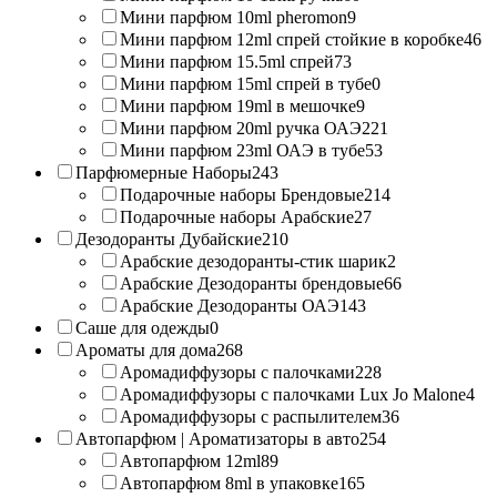
Мини парфюм 10ml pheromon
9
Мини парфюм 12ml спрей стойкие в коробке
46
Мини парфюм 15.5ml спрей
73
Мини парфюм 15ml спрей в тубе
0
Мини парфюм 19ml в мешочке
9
Мини парфюм 20ml ручка ОАЭ
221
Мини парфюм 23ml ОАЭ в тубе
53
Парфюмерные Наборы
243
Подарочные наборы Брендовые
214
Подарочные наборы Арабские
27
Дезодоранты Дубайские
210
Арабские дезодоранты-стик шарик
2
Арабские Дезодоранты брендовые
66
Арабские Дезодоранты ОАЭ
143
Саше для одежды
0
Ароматы для дома
268
Аромадиффузоры с палочками
228
Аромадиффузоры с палочками Lux Jo Malone
4
Аромадиффузоры с распылителем
36
Автопарфюм | Ароматизаторы в авто
254
Автопарфюм 12ml
89
Автопарфюм 8ml в упаковке
165