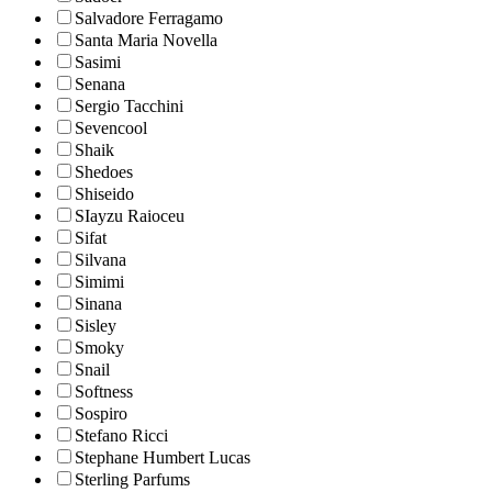
Salvadore Ferragamo
Santa Maria Novella
Sasimi
Senana
Sergio Tacchini
Sevencool
Shaik
Shedoes
Shiseido
SIayzu Raioceu
Sifat
Silvana
Simimi
Sinana
Sisley
Smoky
Snail
Softness
Sospiro
Stefano Ricci
Stephane Humbert Lucas
Sterling Parfums