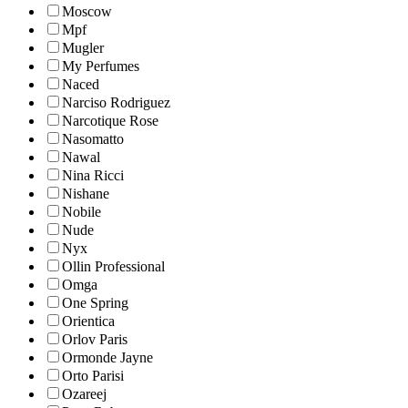
Moscow
Mpf
Mugler
My Perfumes
Naced
Narciso Rodriguez
Narcotique Rose
Nasomatto
Nawal
Nina Ricci
Nishane
Nobile
Nude
Nyx
Ollin Professional
Omga
One Spring
Orientica
Orlov Paris
Ormonde Jayne
Orto Parisi
Ozareej