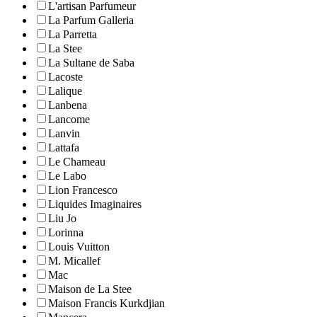
L'artisan Parfumeur
La Parfum Galleria
La Parretta
La Stee
La Sultane de Saba
Lacoste
Lalique
Lanbena
Lancome
Lanvin
Lattafa
Le Chameau
Le Labo
Lion Francesco
Liquides Imaginaires
Liu Jo
Lorinna
Louis Vuitton
M. Micallef
Mac
Maison de La Stee
Maison Francis Kurkdjian