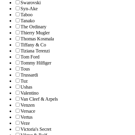
Swarovski
Syn-Ake
Taboo
Tanako
The Ordinary
Thierry Mugler
Thomas Kosmala
Tiffany & Co
Tiziana Terenzi
Tom Ford
Tommy Hilfiger
Tous
Trussardi
Tuz
Ushas
Valentino
Van Cleef & Arpels
Venzen
Versace
Vertus
Veze
Victoria's Secret