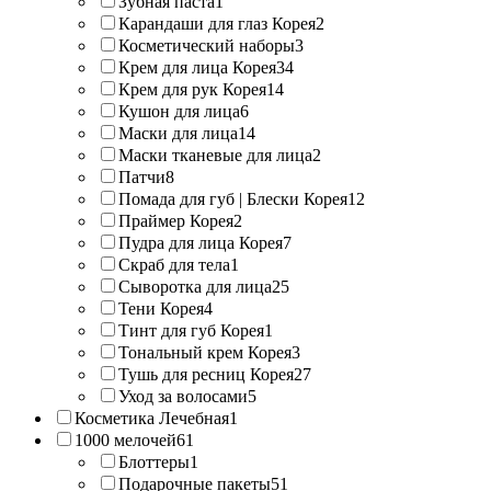
Зубная паста
1
Карандаши для глаз Корея
2
Косметический наборы
3
Крем для лица Корея
34
Крем для рук Корея
14
Кушон для лица
6
Маски для лица
14
Маски тканевые для лица
2
Патчи
8
Помада для губ | Блески Корея
12
Праймер Корея
2
Пудра для лица Корея
7
Скраб для тела
1
Сыворотка для лица
25
Тени Корея
4
Тинт для губ Корея
1
Тональный крем Корея
3
Тушь для ресниц Корея
27
Уход за волосами
5
Косметика Лечебная
1
1000 мелочей
61
Блоттеры
1
Подарочные пакеты
51