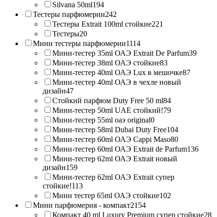
Silvana 50ml
194
Тестеры парфюмерии
242
Тестеры Extrait 100ml стойкие
221
Тестеры
20
Мини тестеры парфюмерии
1114
Мини-тестер 35ml ОАЭ Extrait De Parfum
39
Мини-тестер 38ml ОАЭ стойкие
83
Мини-тестер 40ml ОАЭ Lux в мешочке
87
Мини-тестер 40ml ОАЭ в чехле новый
дизайн
47
Стойкий парфюм Duty Free 50 ml
84
Мини-тестер 50ml UAE стойкий!
79
Мини-тестер 55ml оаэ original
0
Мини-тестер 58ml Dubai Duty Free
104
Мини-тестер 60ml ОАЭ Cappi Maso
80
Мини-тестер 60ml ОАЭ Extrait de Parfum
136
Мини-тестер 62ml ОАЭ Extrait новый
дизайн
159
Мини-тестер 62ml ОАЭ Extrait супер
стойкие!
113
Мини тестер 65ml ОАЭ стойкие
102
Мини парфюмерия - компакт
2154
Компакт 40 ml Luxury Premium супер стойкие
28