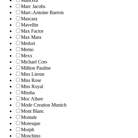
Mancera
Marc Jacobs
Marc-Antoine Barrois
Mascara
Mavellin
Max Factor
Max Mara
Medori
Memo
Mexx
Michael Cors
Million Pauline
Miss Lirenn
Miss Rose
Miss Royal
Missha
Moc Allure
Mode Creation Munich
Mont Blanc
Montale
Moresque
Morph
Moschino