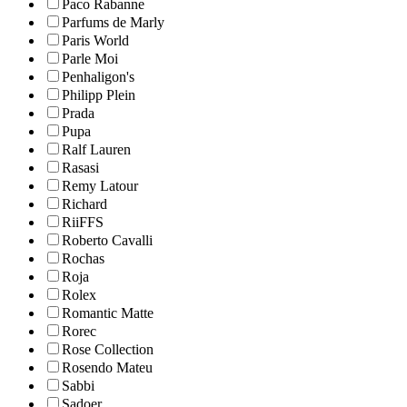
Paco Rabanne
Parfums de Marly
Paris World
Parle Moi
Penhaligon's
Philipp Plein
Prada
Pupa
Ralf Lauren
Rasasi
Remy Latour
Richard
RiiFFS
Roberto Cavalli
Rochas
Roja
Rolex
Romantic Matte
Rorec
Rose Collection
Rosendo Mateu
Sabbi
Sadoer