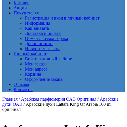
Каталог
Акции
Покупателям
Регистрация и вход в личный кабинет
Информация
Как заказать
Доставка и оплата
Обмен / возврат брака
Дропшиппинг
Новости магазина
Личный кабинет
Войти в личный кабинет
Мои заказы
Мои адреса
Корзина
Оформление заказа
Отзывы
Контакты
Главная
/
Арабская парфюмерия ОАЭ Оригинал
/
Арабские
духи ОАЭ
/ Арабские духи Lattafa King Of Arabia 100 ml
оригинал