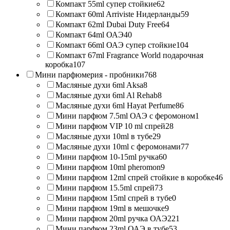
Компакт 55ml супер стойкие
62
Компакт 60ml Arriviste Нидерланды
59
Компакт 62ml Dubai Duty Free
64
Компакт 64ml ОАЭ
40
Компакт 66ml ОАЭ супер стойкие
104
Компакт 67ml Fragrance World подарочная
коробка
107
Мини парфюмерия - пробники
768
Масляные духи 6ml Aksa
8
Масляные духи 6ml Al Rehab
8
Масляные духи 6ml Hayat Perfume
86
Мини парфюм 7.5ml ОАЭ с феромоном
1
Мини парфюм VIP 10 ml спрей
28
Масляные духи 10ml в тубе
29
Масляные духи 10ml с феромонами
77
Мини парфюм 10-15ml ручка
60
Мини парфюм 10ml pheromon
9
Мини парфюм 12ml спрей стойкие в коробке
46
Мини парфюм 15.5ml спрей
73
Мини парфюм 15ml спрей в тубе
0
Мини парфюм 19ml в мешочке
9
Мини парфюм 20ml ручка ОАЭ
221
Мини парфюм 23ml ОАЭ в тубе
53