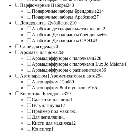
Парфюмерные Наборы
243
Подарочные наборы Брендовые
214
Подарочные наборы Арабские
27
Дезодоранты Дубайские
210
Арабские дезодоранты-стик шарик
2
Арабские Дезодоранты брендовые
66
Арабские Дезодоранты ОАЭ
143
Саше для одежды
0
Ароматы для дома
268
Аромадиффузоры с палочками
228
Аромадиффузоры с палочками Lux Jo Malone
4
Аромадиффузоры с распылителем
36
Автопарфюм | Ароматизаторы в авто
254
Автопарфюм 12ml
89
Автопарфюм 8ml в упаковке
165
Косметика Брендовая
359
Салфетки для лица
1
Гель для душа
12
Праймер под макияж
1
Для депиляции
1
Кисти для макияжа
12
Консилер
1