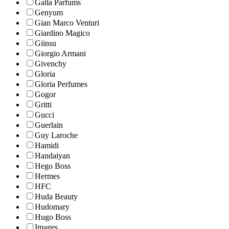
Galla Parfums
Genyum
Gian Marco Venturi
Giardino Magico
Giinsu
Giorgio Armani
Givenchy
Gloria
Gloria Perfumes
Gogor
Gritti
Gucci
Guerlain
Guy Laroche
Hamidi
Handaiyan
Hego Boss
Hermes
HFC
Huda Beauty
Hudomary
Hugo Boss
Images