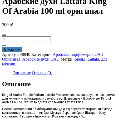
Арабские духи Lattafa King
Of Arabia 100 ml оригинал
3000
₽
Количество
товара
Арабские
В корзину
духи
Артикул:
48940
Категории:
Арабская парфюмерия ОАЭ
Lattafa
Оригинал
,
Арабские духи ОАЭ
Метки:
Бренд: Lattafa
,
для
King
мужчин
Of
Arabia
Описание
Отзывы (0)
100
ml
Описание
оригинал
King of Arabia Eau de Parfum Lattafa Perfumes классифицируется как аромат
для мужчин и принадлежит семействам Древесные и Восточные. King of
Arabia Eau de Parfum входит в коллекцию Lattafa Pride.
Состав композиции Камбоджийский уд и Уд образуют стартовый аккорд
композиции, в сердце ─ Амбра, Мускус, Серая амбра и Шафран; базу
составляют Гвоздика (пряность), Кожаный аккорд и Уд.