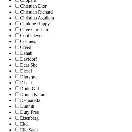
Chopard
Christian Dior
Christian Richard
Christina Aguilera
Clinique Happy
Clive Christian
Cool Clever
Cosmiso
Creed
Dahab
Davidoff
Dear She
Diesel
Diptyque
Disaar
Dodo Girl
Donna Karan
Dsquared2
Dunhill
Duty Free
Eisenberg
Ekel
Elie Saab