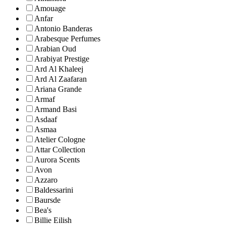
Amouage
Anfar
Antonio Banderas
Arabesque Perfumes
Arabian Oud
Arabiyat Prestige
Ard Al Khaleej
Ard Al Zaafaran
Ariana Grande
Armaf
Armand Basi
Asdaaf
Asmaa
Atelier Cologne
Attar Collection
Aurora Scents
Avon
Azzaro
Baldessarini
Baursde
Bea's
Billie Eilish