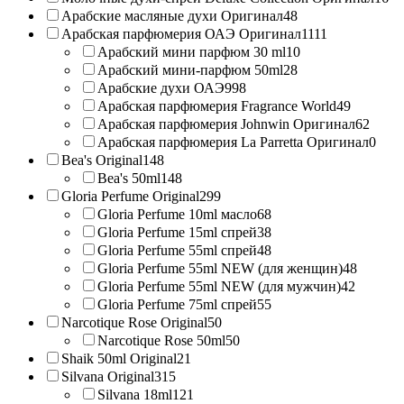
Арабские масляные духи Оригинал
48
Арабская парфюмерия ОАЭ Оригинал
1111
Арабский мини парфюм 30 ml
10
Арабский мини-парфюм 50ml
28
Арабские духи ОАЭ
998
Арабская парфюмерия Fragrance World
49
Арабская парфюмерия Johnwin Оригинал
62
Арабская парфюмерия La Parretta Оригинал
0
Bea's Original
148
Bea's 50ml
148
Gloria Perfume Original
299
Gloria Perfume 10ml масло
68
Gloria Perfume 15ml спрей
38
Gloria Perfume 55ml спрей
48
Gloria Perfume 55ml NEW (для женщин)
48
Gloria Perfume 55ml NEW (для мужчин)
42
Gloria Perfume 75ml спрей
55
Narcotique Rose Original
50
Narcotique Rose 50ml
50
Shaik 50ml Original
21
Silvana Original
315
Silvana 18ml
121