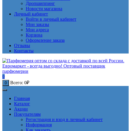
Дропшиппинг
Новости магазина
Личный кабинет
Войти в личный кабинет
Мои заказы
Мои адреса
Корзина
Оформление заказа
Отзывы
Контакты
0
Всего:
0
₽
0
Главная
Каталог
Акции
Покупателям
Регистрация и вход в личный кабинет
Информация
Как заказать