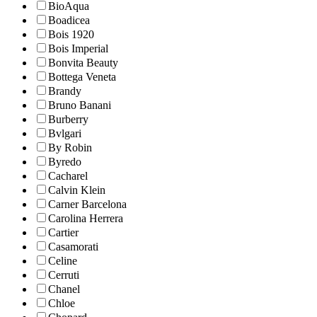
BioAqua
Boadicea
Bois 1920
Bois Imperial
Bonvita Beauty
Bottega Veneta
Brandy
Bruno Banani
Burberry
Bvlgari
By Robin
Byredo
Cacharel
Calvin Klein
Carner Barcelona
Carolina Herrera
Cartier
Casamorati
Celine
Cerruti
Chanel
Chloe