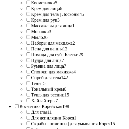
Косметички
5
Крем для лица
6
Крем для тела | Лосьоны
45
Крем для рук
3
Массажеры для лица
1
Мочалки
3
Мыло
26
Наборы для макияжа
2
Пена для ванны
12
Помада для губ | Блески
29
Пудра для лица
7
Румяна для лица
7
Спонжи для макияжа
4
Спрей для тела
142
Тени
15
Тональный крем
6
Тушь для ресниц
15
Хайлайтеры
7
Косметика Корейская
198
Для глаз
11
Для депиляции Корея
1
Скрабы | пилинги | для умывания Корея
15