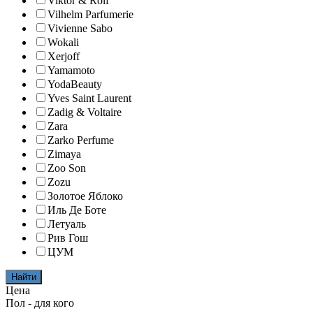
Viktor & Rolf
Vilhelm Parfumerie
Vivienne Sabo
Wokali
Xerjoff
Yamamoto
YodaBeauty
Yves Saint Laurent
Zadig & Voltaire
Zara
Zarko Perfume
Zimaya
Zoo Son
Zozu
Золотое Яблоко
Иль Де Боте
Летуаль
Рив Гош
ЦУМ
Найти
Цена
Пол - для кого