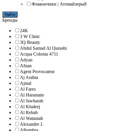
Флакончики | Атомайзеры
8
Найти
Бренды
24K
3 W Clinic
3Q Beauty
Abdul Samad Al Qurashi
Acqua Colonia 4711
Adyan
Afnan
Agent Provocateur
Aj Arabia
Ajmal
Al Fares
Al Haramain
Al Jawharah
Al Khaleej
Al Rehab
Al Wataniah
Alexandre J.
Alhambra