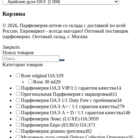
Корзина
© 2026, Парфюмерия оптом со склада с доставкой по всей
России. Евромаркет - всегда выгодно! Оптовый поставщик
парфюмерии. Оптовый склад, г. Москва
Закрыть
Поиск товаров
Search
products:
Категории товаров
Rose original ОАЭ
29
Rose 30 ml
29
Парфюмерия ОАЭ VIP/1:1 гарантия качества
14
Оригинальная Парфюмерия с маркировкой
11
Парфюмерия ОАЭ 1/1 Duty Free с пробником
34
Парфюмерия ОАЭ A+ / 1:1 гарантия качества
279
Парфюмерия ОАЭ A + D / 1:1 гарантия качества
146
Парфюмерия Люкс (LUXE) ОАЭ
959
Парфюмерия Евро (EURO) ОАЭ
73
Парфюмерия дешево (реплика)
92
Молочные духи-спрей Deluxe Collection Оригинал
16