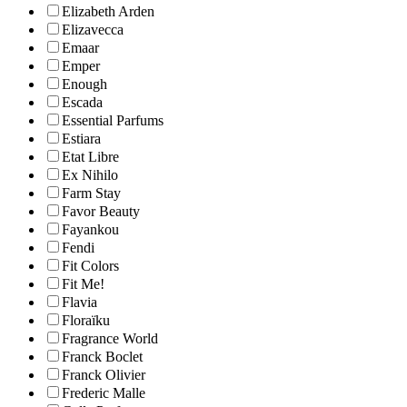
Elizabeth Arden
Elizavecca
Emaar
Emper
Enough
Escada
Essential Parfums
Estiara
Etat Libre
Ex Nihilo
Farm Stay
Favor Beauty
Fayankou
Fendi
Fit Colors
Fit Me!
Flavia
Floraïku
Fragrance World
Franck Boclet
Franck Olivier
Frederic Malle