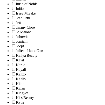
Iman of Noble
Initio
Issey Miyake
Jean Paul
Jett
Jimmy Choo
Jo Malone
Johnwin
Jomtam
Joop!
Juliette Has a Gun
Kailya Beauty
Kajal
Karite
Kayali
Kenzo
Khalis
Kiko
Kilian
Kingyes
Kiss Beauty
Kylie