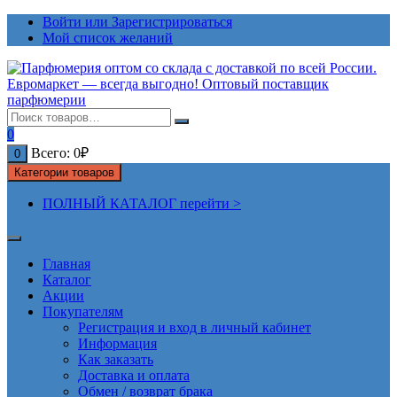
Перейти
Войти или Зарегистрироваться
к
Мой список желаний
содержимому
0
Всего:
0
₽
0
Категории товаров
ПОЛНЫЙ КАТАЛОГ перейти >
Главная
Каталог
Акции
Покупателям
Регистрация и вход в личный кабинет
Информация
Как заказать
Доставка и оплата
Обмен / возврат брака