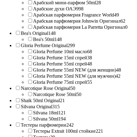
Арабский мини-парфюм 50ml
28
Арабские духи ОАЭ
998
Арабская парфюмерия Fragrance World
49
Арабская парфюмерия Johnwin Оригинал
62
Арабская парфюмерия La Parretta Оригинал
0
Bea's Original
148
Bea's 50ml
148
Gloria Perfume Original
299
Gloria Perfume 10ml масло
68
Gloria Perfume 15ml спрей
38
Gloria Perfume 55ml спрей
48
Gloria Perfume 55ml NEW (для женщин)
48
Gloria Perfume 55ml NEW (для мужчин)
42
Gloria Perfume 75ml спрей
55
Narcotique Rose Original
50
Narcotique Rose 50ml
50
Shaik 50ml Original
21
Silvana Original
315
Silvana 18ml
121
Silvana 50ml
194
Тестеры парфюмерии
242
Тестеры Extrait 100ml стойкие
221