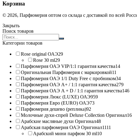
Корзина
© 2026, Парфюмерия оптом со склада с доставкой по всей Рос
Закрыть
Поиск товаров
Search
products:
Категории товаров
Rose original ОАЭ
29
Rose 30 ml
29
Парфюмерия ОАЭ VIP/1:1 гарантия качества
14
Оригинальная Парфюмерия с маркировкой
11
Парфюмерия ОАЭ 1/1 Duty Free с пробником
34
Парфюмерия ОАЭ A+ / 1:1 гарантия качества
279
Парфюмерия ОАЭ A + D / 1:1 гарантия качества
146
Парфюмерия Люкс (LUXE) ОАЭ
959
Парфюмерия Евро (EURO) ОАЭ
73
Парфюмерия дешево (реплика)
92
Молочные духи-спрей Deluxe Collection Оригинал
16
Арабские масляные духи Оригинал
48
Арабская парфюмерия ОАЭ Оригинал
1111
Арабский мини парфюм 30 ml
10