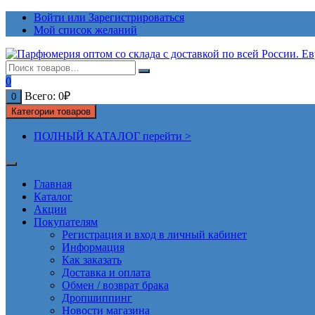
Перейти
Войти или Зарегистрироваться
к
Мой список желаний
содержимому
0
Всего:
0
₽
0
Категории товаров
ПОЛНЫЙ КАТАЛОГ перейти >
Главная
Каталог
Акции
Покупателям
Регистрация и вход в личный кабинет
Информация
Как заказать
Доставка и оплата
Обмен / возврат брака
Дропшиппинг
Новости магазина