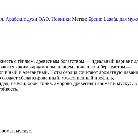
ал
,
Арабские духи ОАЭ
,
Новинки
Метки:
Бренд: Lattafa
,
для муж
ежесть с тёплым, древесным богатством — идеальный вариант д
ываются ярким кардамоном, перцем, полынью и бергамотом —
ергичный и элегантный. Ноты сердца сочетают ароматную лаванд
о создаёт сбалансированный, мужественный профиль,
ал, пачули, бобы тонка, амброво-древесный аромат и мускус. Э
ойкость.
аромат, мускус.