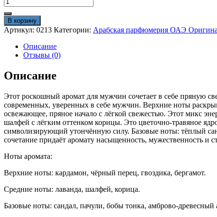
Количество
товара
Арабские
В корзину
духи
Артикул:
0213
Категории:
Арабская парфюмерия ОАЭ Оригин
Lattafa
Habik
Описание
for
Отзывы (0)
men
100
Описание
ml
оригинал
Этот роскошный аромат для мужчин сочетает в себе пряную св
современных, уверенных в себе мужчин. Верхние ноты раскр
освежающее, пряное начало с лёгкой свежестью. Этот микс эн
шалфей с лёгким оттенком корицы. Это цветочно-травяное ядр
символизирующий утончённую силу. Базовые ноты: тёплый санд
сочетание придаёт аромату насыщенность, мужественность и ст
Ноты аромата:
Верхние ноты: кардамон, чёрный перец, гвоздика, бергамот.
Средние ноты: лаванда, шалфей, корица.
Базовые ноты: сандал, пачули, бобы тонка, амброво-древесный 