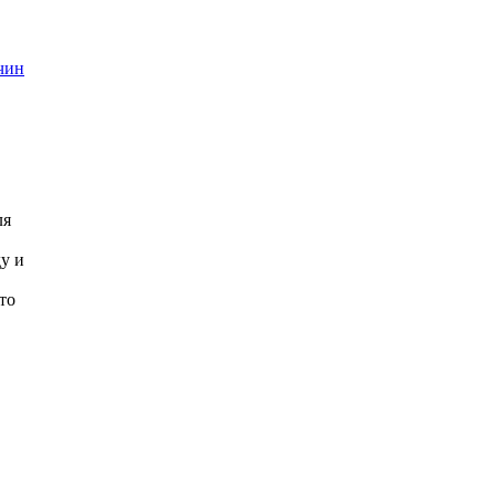
чин
ля
у и
то