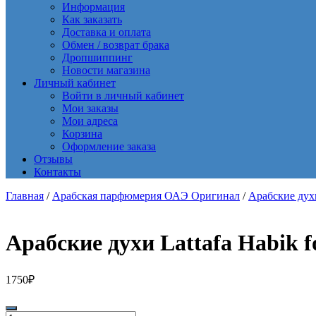
Информация
Как заказать
Доставка и оплата
Обмен / возврат брака
Дропшиппинг
Новости магазина
Личный кабинет
Войти в личный кабинет
Мои заказы
Мои адреса
Корзина
Оформление заказа
Отзывы
Контакты
Главная
/
Арабская парфюмерия ОАЭ Оригинал
/
Арабские ду
Арабские духи Lattafa Habik 
1750
₽