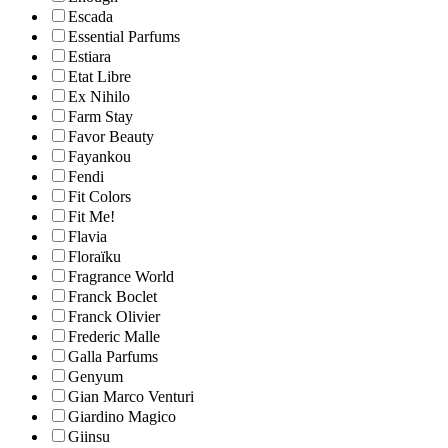
Escada
Essential Parfums
Estiara
Etat Libre
Ex Nihilo
Farm Stay
Favor Beauty
Fayankou
Fendi
Fit Colors
Fit Me!
Flavia
Floraïku
Fragrance World
Franck Boclet
Franck Olivier
Frederic Malle
Galla Parfums
Genyum
Gian Marco Venturi
Giardino Magico
Giinsu