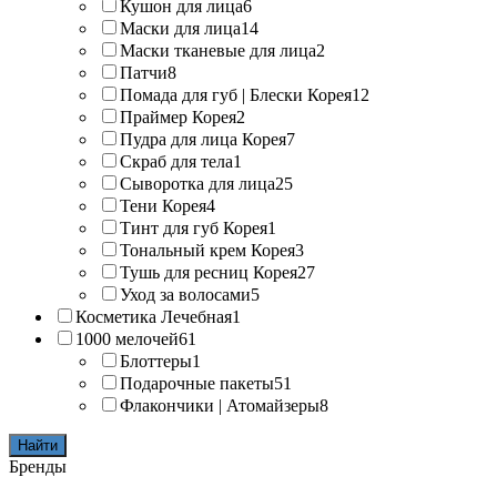
Кушон для лица
6
Маски для лица
14
Маски тканевые для лица
2
Патчи
8
Помада для губ | Блески Корея
12
Праймер Корея
2
Пудра для лица Корея
7
Скраб для тела
1
Сыворотка для лица
25
Тени Корея
4
Тинт для губ Корея
1
Тональный крем Корея
3
Тушь для ресниц Корея
27
Уход за волосами
5
Косметика Лечебная
1
1000 мелочей
61
Блоттеры
1
Подарочные пакеты
51
Флакончики | Атомайзеры
8
Найти
Бренды