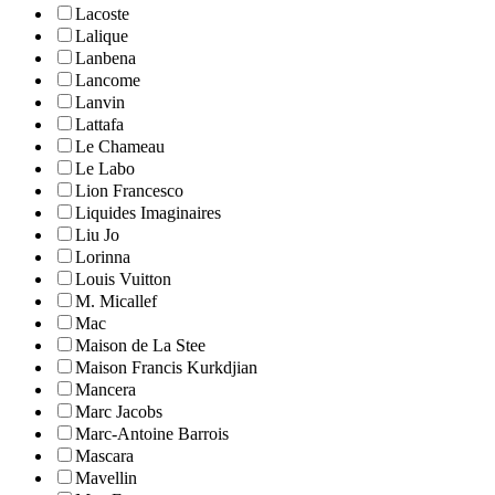
Lacoste
Lalique
Lanbena
Lancome
Lanvin
Lattafa
Le Chameau
Le Labo
Lion Francesco
Liquides Imaginaires
Liu Jo
Lorinna
Louis Vuitton
M. Micallef
Mac
Maison de La Stee
Maison Francis Kurkdjian
Mancera
Marc Jacobs
Marc-Antoine Barrois
Mascara
Mavellin