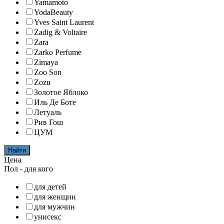
Yamamoto
YodaBeauty
Yves Saint Laurent
Zadig & Voltaire
Zara
Zarko Perfume
Zimaya
Zoo Son
Zozu
Золотое Яблоко
Иль Де Боте
Летуаль
Рив Гош
ЦУМ
Найти
Цена
Пол - для кого
для детей
для женщин
для мужчин
унисекс