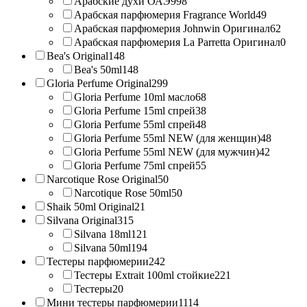
Арабские духи ОАЭ
998
Арабская парфюмерия Fragrance World
49
Арабская парфюмерия Johnwin Оригинал
62
Арабская парфюмерия La Parretta Оригинал
0
Bea's Original
148
Bea's 50ml
148
Gloria Perfume Original
299
Gloria Perfume 10ml масло
68
Gloria Perfume 15ml спрей
38
Gloria Perfume 55ml спрей
48
Gloria Perfume 55ml NEW (для женщин)
48
Gloria Perfume 55ml NEW (для мужчин)
42
Gloria Perfume 75ml спрей
55
Narcotique Rose Original
50
Narcotique Rose 50ml
50
Shaik 50ml Original
21
Silvana Original
315
Silvana 18ml
121
Silvana 50ml
194
Тестеры парфюмерии
242
Тестеры Extrait 100ml стойкие
221
Тестеры
20
Мини тестеры парфюмерии
1114