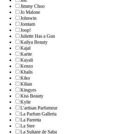
Jett
Jimmy Choo
Jo Malone
Johnwin
Jomtam
Joop!
Juliette Has a Gun
Kailya Beauty
Kajal
Karite
Kayali
Kenzo
Khalis
Kiko
Kilian
Kingyes
Kiss Beauty
Kylie
L'artisan Parfumeur
La Parfum Galleria
La Parretta
La Stee
La Sultane de Saba