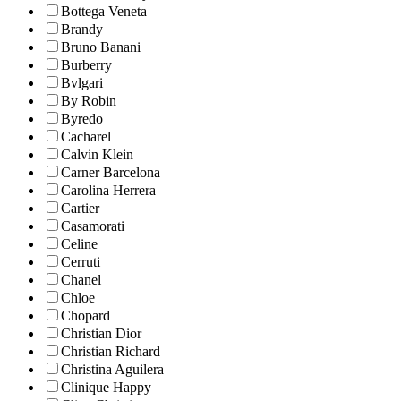
Bottega Veneta
Brandy
Bruno Banani
Burberry
Bvlgari
By Robin
Byredo
Cacharel
Calvin Klein
Carner Barcelona
Carolina Herrera
Cartier
Casamorati
Celine
Cerruti
Chanel
Chloe
Chopard
Christian Dior
Christian Richard
Christina Aguilera
Clinique Happy