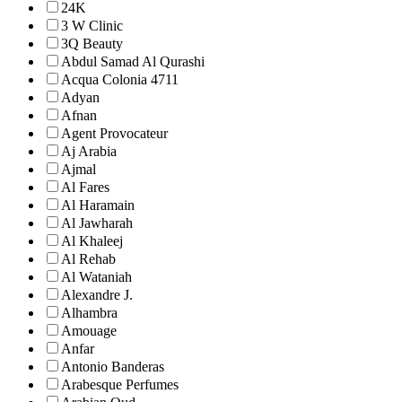
24K
3 W Clinic
3Q Beauty
Abdul Samad Al Qurashi
Acqua Colonia 4711
Adyan
Afnan
Agent Provocateur
Aj Arabia
Ajmal
Al Fares
Al Haramain
Al Jawharah
Al Khaleej
Al Rehab
Al Wataniah
Alexandre J.
Alhambra
Amouage
Anfar
Antonio Banderas
Arabesque Perfumes