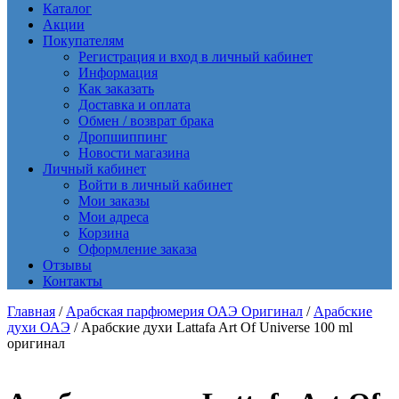
Каталог
Акции
Покупателям
Регистрация и вход в личный кабинет
Информация
Как заказать
Доставка и оплата
Обмен / возврат брака
Дропшиппинг
Новости магазина
Личный кабинет
Войти в личный кабинет
Мои заказы
Мои адреса
Корзина
Оформление заказа
Отзывы
Контакты
Главная
/
Арабская парфюмерия ОАЭ Оригинал
/
Арабские
духи ОАЭ
/ Арабские духи Lattafa Art Of Universe 100 ml
оригинал