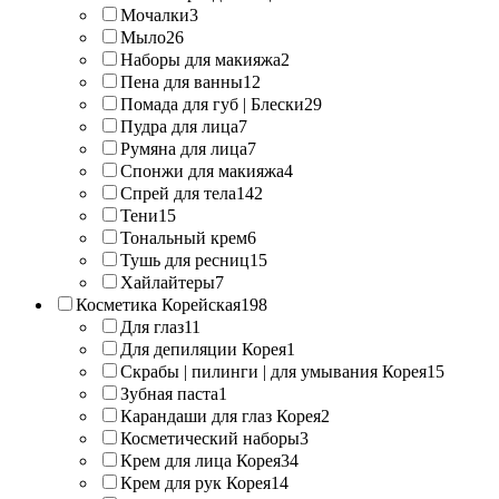
Мочалки
3
Мыло
26
Наборы для макияжа
2
Пена для ванны
12
Помада для губ | Блески
29
Пудра для лица
7
Румяна для лица
7
Спонжи для макияжа
4
Спрей для тела
142
Тени
15
Тональный крем
6
Тушь для ресниц
15
Хайлайтеры
7
Косметика Корейская
198
Для глаз
11
Для депиляции Корея
1
Скрабы | пилинги | для умывания Корея
15
Зубная паста
1
Карандаши для глаз Корея
2
Косметический наборы
3
Крем для лица Корея
34
Крем для рук Корея
14