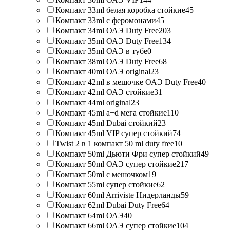
Компакт 33ml белая коробка стойкие
45
Компакт 33ml с феромонами
45
Компакт 34ml ОАЭ Duty Free
203
Компакт 35ml ОАЭ Duty Free
134
Компакт 35ml ОАЭ в тубе
0
Компакт 38ml ОАЭ Duty Free
68
Компакт 40ml ОАЭ original
23
Компакт 42ml в мешочке ОАЭ Duty Free
40
Компакт 42ml ОАЭ стойкие
31
Компакт 44ml original
23
Компакт 45ml a+d мега стойкие
110
Компакт 45ml Dubai стойкий
23
Компакт 45ml VIP супер стойкий
74
Twist 2 в 1 компакт 50 ml duty free
10
Компакт 50ml Дьюти Фри супер стойкий
49
Компакт 50ml ОАЭ супер стойкие
217
Компакт 50ml с мешочком
19
Компакт 55ml супер стойкие
62
Компакт 60ml Arriviste Нидерланды
59
Компакт 62ml Dubai Duty Free
64
Компакт 64ml ОАЭ
40
Компакт 66ml ОАЭ супер стойкие
104