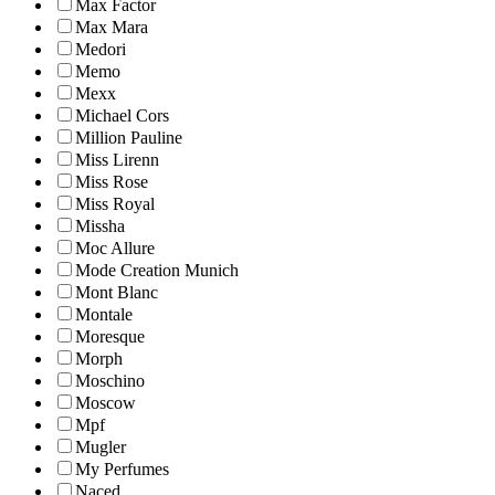
Max Factor
Max Mara
Medori
Memo
Mexx
Michael Cors
Million Pauline
Miss Lirenn
Miss Rose
Miss Royal
Missha
Moc Allure
Mode Creation Munich
Mont Blanc
Montale
Moresque
Morph
Moschino
Moscow
Mpf
Mugler
My Perfumes
Naced