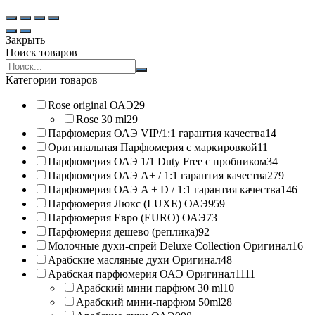
Закрыть
Поиск товаров
Search
products:
Категории товаров
Rose original ОАЭ
29
Rose 30 ml
29
Парфюмерия ОАЭ VIP/1:1 гарантия качества
14
Оригинальная Парфюмерия с маркировкой
11
Парфюмерия ОАЭ 1/1 Duty Free с пробником
34
Парфюмерия ОАЭ A+ / 1:1 гарантия качества
279
Парфюмерия ОАЭ A + D / 1:1 гарантия качества
146
Парфюмерия Люкс (LUXE) ОАЭ
959
Парфюмерия Евро (EURO) ОАЭ
73
Парфюмерия дешево (реплика)
92
Молочные духи-спрей Deluxe Collection Оригинал
16
Арабские масляные духи Оригинал
48
Арабская парфюмерия ОАЭ Оригинал
1111
Арабский мини парфюм 30 ml
10
Арабский мини-парфюм 50ml
28