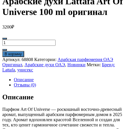
Арабские духи Lattafa Art Of
Universe 100 ml оригинал
3200
₽
Количество
товара
Арабские
В корзину
духи
Артикул:
68808
Категории:
Арабская парфюмерия ОАЭ
Lattafa
Оригинал
,
Арабские духи ОАЭ
,
Новинки
Метки:
Бренд:
Art
Lattafa
,
унисекс
Of
Universe
Описание
100
Отзывы (0)
ml
оригинал
Описание
Парфюм Art Of Universe — роскошный восточно-древесный
аромат, выпущенный арабским парфюмерным домом в 2025
году. Аромат вдохновлен красотой Вселенной и создан для
тех, кто ценит гармоничное сочетание свежести и тепла.