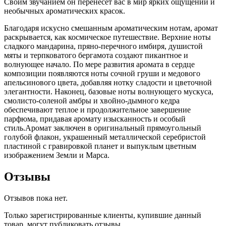
Своим звучанием он перенесет вас в мир ярких ощущений и
необычных ароматических красок.
Благодаря искусно смешанным ароматическим нотам, аромат
раскрывается, как космическое путешествие. Верхние ноты
сладкого мандарина, пряно-перечного имбиря, душистой
мяты и терпковатого бергамота создают пикантное и
волнующее начало. По мере развития аромата в сердце
композиции появляются ноты сочной груши и медового
апельсинового цвета, добавляя нотку сладости и цветочной
элегантности. Наконец, базовые ноты волнующего мускуса,
смолисто-соленой амбры и хвойно-дымного кедра
обеспечивают теплое и продолжительное завершение
парфюма, придавая аромату изысканность и особый
стиль.Аромат заключен в оригинальный прямоугольный
голубой флакон, украшенный металлической серебристой
пластиной с гравировкой планет и выпуклым цветным
изображением Земли и Марса.
Отзывы
Отзывов пока нет.
Только зарегистрированные клиенты, купившие данный
товар, могут публиковать отзывы.