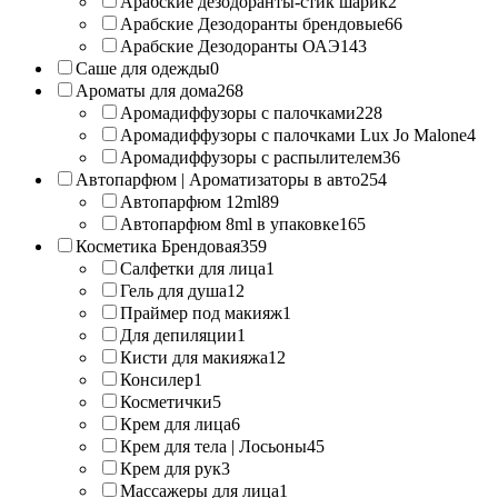
Арабские дезодоранты-стик шарик
2
Арабские Дезодоранты брендовые
66
Арабские Дезодоранты ОАЭ
143
Саше для одежды
0
Ароматы для дома
268
Аромадиффузоры с палочками
228
Аромадиффузоры с палочками Lux Jo Malone
4
Аромадиффузоры с распылителем
36
Автопарфюм | Ароматизаторы в авто
254
Автопарфюм 12ml
89
Автопарфюм 8ml в упаковке
165
Косметика Брендовая
359
Салфетки для лица
1
Гель для душа
12
Праймер под макияж
1
Для депиляции
1
Кисти для макияжа
12
Консилер
1
Косметички
5
Крем для лица
6
Крем для тела | Лосьоны
45
Крем для рук
3
Массажеры для лица
1