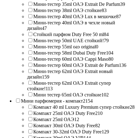
Мини-тестер 35ml ОАЭ Extrait De Parfum
39
Мини-тестер 38ml ОАЭ стойкие
83
Мини-тестер 40ml ОАЭ Lux в мешочке
87
Мини-тестер 40ml ОАЭ в чехле новый
дизайн
47
Стойкий парфюм Duty Free 50 ml
84
Мини-тестер 50ml UAE стойкий!
79
Мини-тестер 55ml оаэ original
0
Мини-тестер 58ml Dubai Duty Free
104
Мини-тестер 60ml ОАЭ Cappi Maso
80
Мини-тестер 60ml ОАЭ Extrait de Parfum
136
Мини-тестер 62ml ОАЭ Extrait новый
дизайн
159
Мини-тестер 62ml ОАЭ Extrait супер
стойкие!
113
Мини тестер 65ml ОАЭ стойкие
102
Мини парфюмерия - компакт
2154
Компакт 40 ml Luxury Premium супер стойкие
28
Компакт 25ml ОАЭ Duty Free
210
Компакт 25ml ОАЭ
12
Компакт 30ml ОАЭ Duty Free
82
Компакт 30-32ml ОАЭ Duty Free
129
Компакт 30ml ОАЭ VIP
144