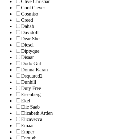
Clive Christian
Cool Clever
Cosmiso
Creed
Dahab
Davidoff
Dear She
Diesel
Diptyque
Disaar
Dodo Girl
Donna Karan
Dsquared2
Dunhill
Duty Free
Eisenberg
Ekel
Elie Saab
Elizabeth Arden
Elizavecca
Emaar
Emper
Enough