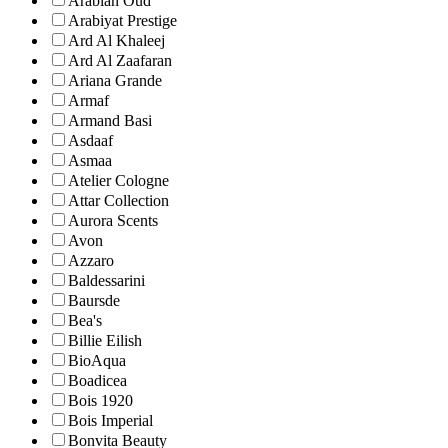
Arabian Oud
Arabiyat Prestige
Ard Al Khaleej
Ard Al Zaafaran
Ariana Grande
Armaf
Armand Basi
Asdaaf
Asmaa
Atelier Cologne
Attar Collection
Aurora Scents
Avon
Azzaro
Baldessarini
Baursde
Bea's
Billie Eilish
BioAqua
Boadicea
Bois 1920
Bois Imperial
Bonvita Beauty