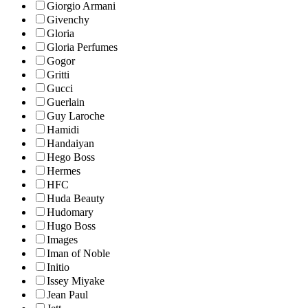
Giorgio Armani
Givenchy
Gloria
Gloria Perfumes
Gogor
Gritti
Gucci
Guerlain
Guy Laroche
Hamidi
Handaiyan
Hego Boss
Hermes
HFC
Huda Beauty
Hudomary
Hugo Boss
Images
Iman of Noble
Initio
Issey Miyake
Jean Paul