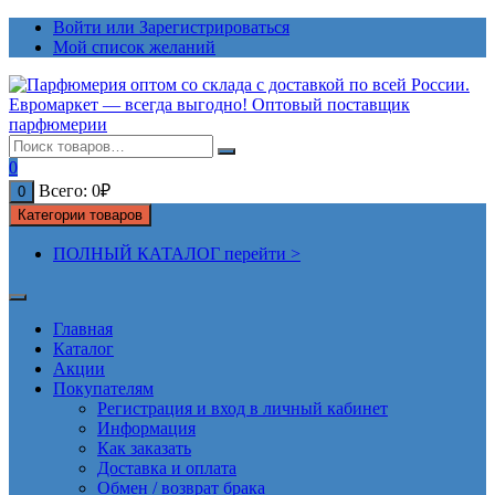
Перейти
Войти или Зарегистрироваться
к
Мой список желаний
содержимому
0
Всего:
0
₽
0
Категории товаров
ПОЛНЫЙ КАТАЛОГ перейти >
Главная
Каталог
Акции
Покупателям
Регистрация и вход в личный кабинет
Информация
Как заказать
Доставка и оплата
Обмен / возврат брака