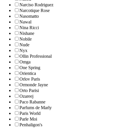
Narciso Rodriguez
Narcotique Rose
Nasomatto
Nawal
Nina Ricci
Nishane
Nobile
Nude
Nyx
Ollin Professional
Omga
One Spring
Orientica
Orlov Paris
Ormonde Jayne
Orto Parisi
Ozareej
Paco Rabanne
Parfums de Marly
Paris World
Parle Moi
Penhaligon's