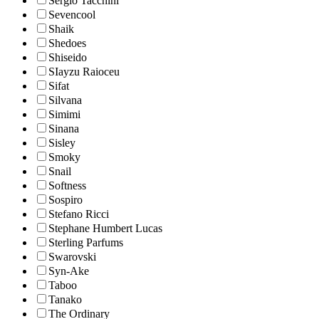
Sergio Tacchini
Sevencool
Shaik
Shedoes
Shiseido
SIayzu Raioceu
Sifat
Silvana
Simimi
Sinana
Sisley
Smoky
Snail
Softness
Sospiro
Stefano Ricci
Stephane Humbert Lucas
Sterling Parfums
Swarovski
Syn-Ake
Taboo
Tanako
The Ordinary