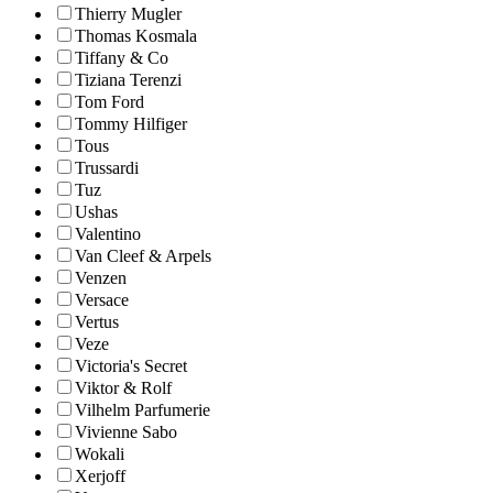
Thierry Mugler
Thomas Kosmala
Tiffany & Co
Tiziana Terenzi
Tom Ford
Tommy Hilfiger
Tous
Trussardi
Tuz
Ushas
Valentino
Van Cleef & Arpels
Venzen
Versace
Vertus
Veze
Victoria's Secret
Viktor & Rolf
Vilhelm Parfumerie
Vivienne Sabo
Wokali
Xerjoff