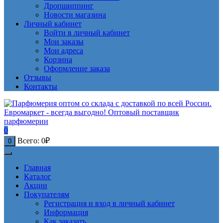
Дропшиппинг
Новости магазина
Личный кабинет
Войти в личный кабинет
Мои заказы
Мои адреса
Корзина
Оформление заказа
Отзывы
Контакты
0
Всего:
0
₽
0
Главная
Каталог
Акции
Покупателям
Регистрация и вход в личный кабинет
Информация
Как заказать