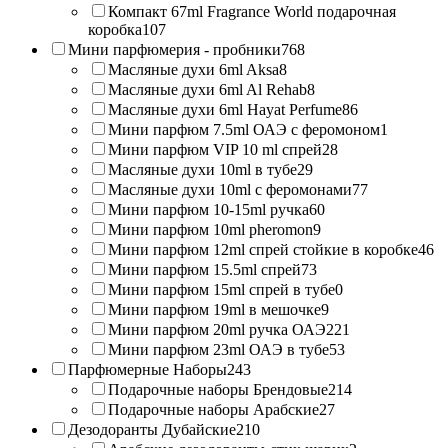
Компакт 67ml Fragrance World подарочная
коробка
107
Мини парфюмерия - пробники
768
Масляные духи 6ml Aksa
8
Масляные духи 6ml Al Rehab
8
Масляные духи 6ml Hayat Perfume
86
Мини парфюм 7.5ml ОАЭ с феромоном
1
Мини парфюм VIP 10 ml спрей
28
Масляные духи 10ml в тубе
29
Масляные духи 10ml с феромонами
77
Мини парфюм 10-15ml ручка
60
Мини парфюм 10ml pheromon
9
Мини парфюм 12ml спрей стойкие в коробке
46
Мини парфюм 15.5ml спрей
73
Мини парфюм 15ml спрей в тубе
0
Мини парфюм 19ml в мешочке
9
Мини парфюм 20ml ручка ОАЭ
221
Мини парфюм 23ml ОАЭ в тубе
53
Парфюмерные Наборы
243
Подарочные наборы Брендовые
214
Подарочные наборы Арабские
27
Дезодоранты Дубайские
210