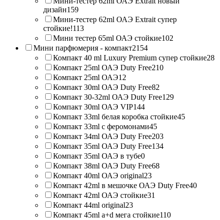
Мини-тестер 62ml ОАЭ Extrait новый
дизайн
159
Мини-тестер 62ml ОАЭ Extrait супер
стойкие!
113
Мини тестер 65ml ОАЭ стойкие
102
Мини парфюмерия - компакт
2154
Компакт 40 ml Luxury Premium супер стойкие
28
Компакт 25ml ОАЭ Duty Free
210
Компакт 25ml ОАЭ
12
Компакт 30ml ОАЭ Duty Free
82
Компакт 30-32ml ОАЭ Duty Free
129
Компакт 30ml ОАЭ VIP
144
Компакт 33ml белая коробка стойкие
45
Компакт 33ml с феромонами
45
Компакт 34ml ОАЭ Duty Free
203
Компакт 35ml ОАЭ Duty Free
134
Компакт 35ml ОАЭ в тубе
0
Компакт 38ml ОАЭ Duty Free
68
Компакт 40ml ОАЭ original
23
Компакт 42ml в мешочке ОАЭ Duty Free
40
Компакт 42ml ОАЭ стойкие
31
Компакт 44ml original
23
Компакт 45ml a+d мега стойкие
110