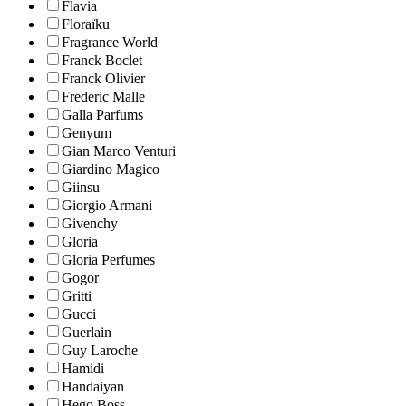
Flavia
Floraïku
Fragrance World
Franck Boclet
Franck Olivier
Frederic Malle
Galla Parfums
Genyum
Gian Marco Venturi
Giardino Magico
Giinsu
Giorgio Armani
Givenchy
Gloria
Gloria Perfumes
Gogor
Gritti
Gucci
Guerlain
Guy Laroche
Hamidi
Handaiyan
Hego Boss