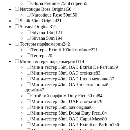
Gloria Perfume 75ml спрей
55
Narcotique Rose Original
50
Narcotique Rose 50ml
50
Shaik 50ml Original
21
Silvana Original
315
Silvana 18ml
121
Silvana 50ml
194
Тестеры парфюмерии
242
Тестеры Extrait 100ml стойкие
221
Тестеры
20
Мини тестеры парфюмерии
1114
Мини-тестер 35ml ОАЭ Extrait De Parfum
39
Мини-тестер 38ml ОАЭ стойкие
83
Мини-тестер 40ml ОАЭ Lux в мешочке
87
Мини-тестер 40ml ОАЭ в чехле новый
дизайн
47
Стойкий парфюм Duty Free 50 ml
84
Мини-тестер 50ml UAE стойкий!
79
Мини-тестер 55ml оаэ original
0
Мини-тестер 58ml Dubai Duty Free
104
Мини-тестер 60ml ОАЭ Cappi Maso
80
Мини-тестер 60ml ОАЭ Extrait de Parfum
136