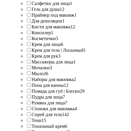
Салфетки для лица
1
Гель для душа
12
Праймер под макияж
1
Для депиляции
1
Кисти для макияжа
12
Консилер
1
Косметички
5
Крем для лица
6
Крем для тела | Лосьоны
45
Крем для рук
3
Массажеры для лица
1
Мочалки
3
Мыло
26
Наборы для макияжа
2
Пена для ванны
12
Помада для губ | Блески
29
Пудра для лица
7
Румяна для лица
7
Спонжи для макияжа
4
Спрей для тела
142
Тени
15
Тональный крем
6