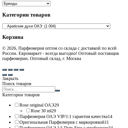
Категории товаров
Корзина
© 2026, Парфюмерия оптом со склада с доставкой по всей
России. Евромаркет - всегда выгодно! Оптовый поставщик
парфюмерии. Оптовый склад, г. Москва
Закрыть
Поиск товаров
Search
products:
Категории товаров
Rose original ОАЭ
29
Rose 30 ml
29
Парфюмерия ОАЭ VIP/1:1 гарантия качества
14
Оригинальная Парфюмерия с маркировкой
11
Парфюмерия ОАЭ 1/1 Duty Free с пробником
34