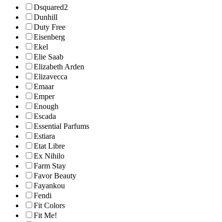
Dsquared2
Dunhill
Duty Free
Eisenberg
Ekel
Elie Saab
Elizabeth Arden
Elizavecca
Emaar
Emper
Enough
Escada
Essential Parfums
Estiara
Etat Libre
Ex Nihilo
Farm Stay
Favor Beauty
Fayankou
Fendi
Fit Colors
Fit Me!