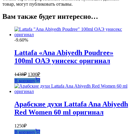
товар, могут публиковать отзывы.
Вам также будет интересно…
-9.60%
Lattafa «Ana Abiyedh Poudree»
100ml ОАЭ унисекс оригинал
Первоначальная
Текущая
1438
₽
1300
₽
цена
цена:
В корзину
составляла
1300₽.
1438₽.
Арабские духи Lattafa Ana Abiyedh
Red Women 60 ml оригинал
1250
₽
В корзину