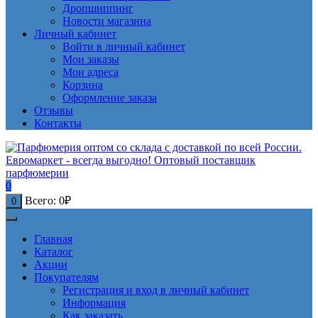
Дропшиппинг
Новости магазина
Личный кабинет
Войти в личный кабинет
Мои заказы
Мои адреса
Корзина
Оформление заказа
Отзывы
Контакты
0
Всего:
0
₽
0
Главная
Каталог
Акции
Покупателям
Регистрация и вход в личный кабинет
Информация
Как заказать