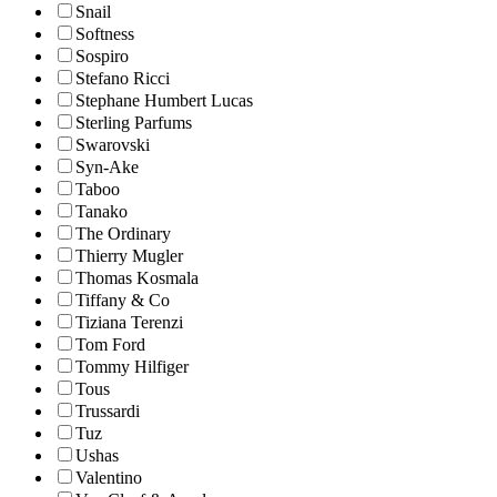
Snail
Softness
Sospiro
Stefano Ricci
Stephane Humbert Lucas
Sterling Parfums
Swarovski
Syn-Ake
Taboo
Tanako
The Ordinary
Thierry Mugler
Thomas Kosmala
Tiffany & Co
Tiziana Terenzi
Tom Ford
Tommy Hilfiger
Tous
Trussardi
Tuz
Ushas
Valentino