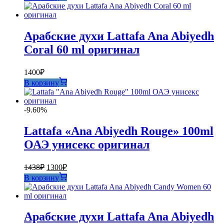
Арабские духи Lattafa Ana Abiyedh
Coral 60 ml оригинал
1400
₽
В корзину
-9.60%
Lattafa «Ana Abiyedh Rouge» 100ml
ОАЭ унисекс оригинал
Первоначальная
Текущая
1438
₽
1300
₽
цена
цена:
В корзину
составляла
1300₽.
1438₽.
Арабские духи Lattafa Ana Abiyedh