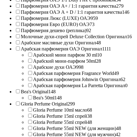
Парфюмерия ОАЭ A+ / 1:1 гарантия качества
279
Парфюмерия ОАЭ A + D / 1:1 гарантия качества
146
Парфюмерия Люкс (LUXE) ОАЭ
959
Парфюмерия Евро (EURO) ОАЭ
73
Парфюмерия дешево (реплика)
92
Молочные духи-спрей Deluxe Collection Оригинал
16
Арабские масляные духи Оригинал
48
Арабская парфюмерия ОАЭ Оригинал
1111
Арабский мини парфюм 30 ml
10
Арабский мини-парфюм 50ml
28
Арабские духи ОАЭ
998
Арабская парфюмерия Fragrance World
49
Арабская парфюмерия Johnwin Оригинал
62
Арабская парфюмерия La Parretta Оригинал
0
Bea's Original
148
Bea's 50ml
148
Gloria Perfume Original
299
Gloria Perfume 10ml масло
68
Gloria Perfume 15ml спрей
38
Gloria Perfume 55ml спрей
48
Gloria Perfume 55ml NEW (для женщин)
48
Gloria Perfume 55ml NEW (для мужчин)
42