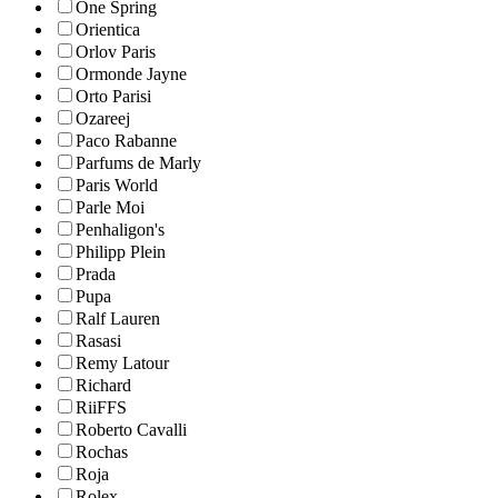
One Spring
Orientica
Orlov Paris
Ormonde Jayne
Orto Parisi
Ozareej
Paco Rabanne
Parfums de Marly
Paris World
Parle Moi
Penhaligon's
Philipp Plein
Prada
Pupa
Ralf Lauren
Rasasi
Remy Latour
Richard
RiiFFS
Roberto Cavalli
Rochas
Roja
Rolex