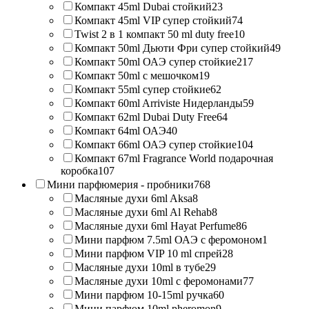
Компакт 45ml Dubai стойкий
23
Компакт 45ml VIP супер стойкий
74
Twist 2 в 1 компакт 50 ml duty free
10
Компакт 50ml Дьюти Фри супер стойкий
49
Компакт 50ml ОАЭ супер стойкие
217
Компакт 50ml с мешочком
19
Компакт 55ml супер стойкие
62
Компакт 60ml Arriviste Нидерланды
59
Компакт 62ml Dubai Duty Free
64
Компакт 64ml ОАЭ
40
Компакт 66ml ОАЭ супер стойкие
104
Компакт 67ml Fragrance World подарочная
коробка
107
Мини парфюмерия - пробники
768
Масляные духи 6ml Aksa
8
Масляные духи 6ml Al Rehab
8
Масляные духи 6ml Hayat Perfume
86
Мини парфюм 7.5ml ОАЭ с феромоном
1
Мини парфюм VIP 10 ml спрей
28
Масляные духи 10ml в тубе
29
Масляные духи 10ml с феромонами
77
Мини парфюм 10-15ml ручка
60
Мини парфюм 10ml pheromon
9