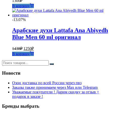
1300
₽
В корзину
-13.07%
Арабские духи Lattafa Ana Abiyedh
Blue Men 60 ml оригинал
Первоначальная
Текущая
1438
₽
1250
₽
цена
цена:
В корзину
составляла
1250₽.
1438₽.
Новости
Озон доставка по всей России через пвз
Заказы также принимаем через Max или Telegram
Уважаемые покупатели ! Дарим скидку за отзыв +
подарок в заказе !
Бренды выбрать