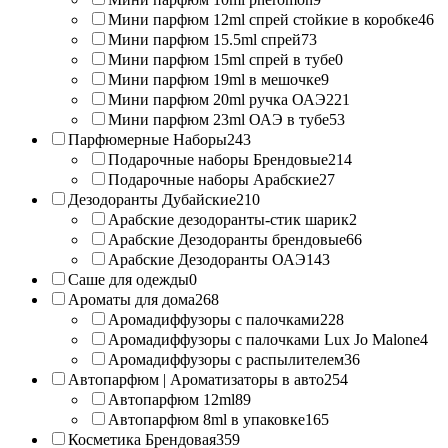
Мини парфюм 12ml спрей стойкие в коробке
46
Мини парфюм 15.5ml спрей
73
Мини парфюм 15ml спрей в тубе
0
Мини парфюм 19ml в мешочке
9
Мини парфюм 20ml ручка ОАЭ
221
Мини парфюм 23ml ОАЭ в тубе
53
Парфюмерные Наборы
243
Подарочные наборы Брендовые
214
Подарочные наборы Арабские
27
Дезодоранты Дубайские
210
Арабские дезодоранты-стик шарик
2
Арабские Дезодоранты брендовые
66
Арабские Дезодоранты ОАЭ
143
Саше для одежды
0
Ароматы для дома
268
Аромадиффузоры с палочками
228
Аромадиффузоры с палочками Lux Jo Malone
4
Аромадиффузоры с распылителем
36
Автопарфюм | Ароматизаторы в авто
254
Автопарфюм 12ml
89
Автопарфюм 8ml в упаковке
165
Косметика Брендовая
359