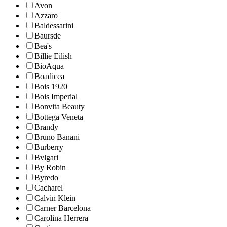
Avon
Azzaro
Baldessarini
Baursde
Bea's
Billie Eilish
BioAqua
Boadicea
Bois 1920
Bois Imperial
Bonvita Beauty
Bottega Veneta
Brandy
Bruno Banani
Burberry
Bvlgari
By Robin
Byredo
Cacharel
Calvin Klein
Carner Barcelona
Carolina Herrera