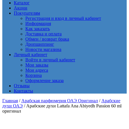
Каталог
Акции
Покупателям
Регистрация и вход в личный кабинет
Информация
Как заказать
Доставка и оплата
Обмен / возврат брака
Дропшиппинг
Новости магазина
Личный кабинет
Войти в личный кабинет
Мои заказы
Мои адреса
Корзина
Оформление заказа
Отзывы
Контакты
Главная
/
Арабская парфюмерия ОАЭ Оригинал
/
Арабские
духи ОАЭ
/ Арабские духи Lattafa Ana Abiyedh Passion 60 ml
оригинал