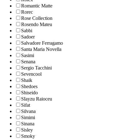
Romantic Matte
Rorec
Rose Collection
Rosendo Mateu
Sabbi
Sadoer
Salvadore Ferragamo
Santa Maria Novella
Sasimi
Senana
Sergio Tacchini
Sevencool
Shaik
Shedoes
Shiseido
SIayzu Raioceu
Sifat
Silvana
Simimi
Sinana
Sisley
Smoky