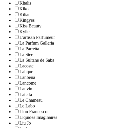
Khalis
Kiko
Kilian
Kingyes
Kiss Beauty
Kylie
L'artisan Parfumeur
La Parfum Galleria
La Parretta
La Stee
La Sultane de Saba
Lacoste
Lalique
Lanbena
Lancome
Lanvin
Lattafa
Le Chameau
Le Labo
Lion Francesco
Liquides Imaginaires
Liu Jo