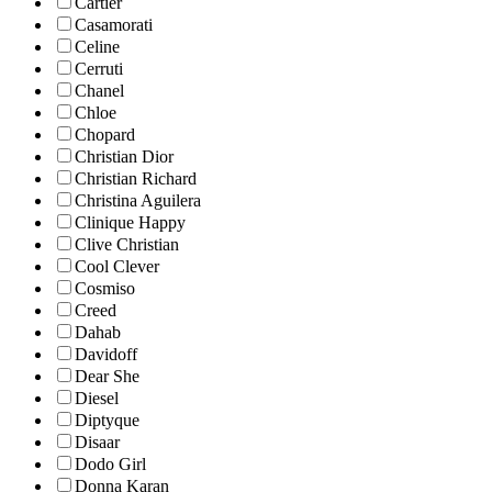
Cartier
Casamorati
Celine
Cerruti
Chanel
Chloe
Chopard
Christian Dior
Christian Richard
Christina Aguilera
Clinique Happy
Clive Christian
Cool Clever
Cosmiso
Creed
Dahab
Davidoff
Dear She
Diesel
Diptyque
Disaar
Dodo Girl
Donna Karan