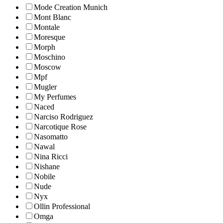
Mode Creation Munich
Mont Blanc
Montale
Moresque
Morph
Moschino
Moscow
Mpf
Mugler
My Perfumes
Naced
Narciso Rodriguez
Narcotique Rose
Nasomatto
Nawal
Nina Ricci
Nishane
Nobile
Nude
Nyx
Ollin Professional
Omga