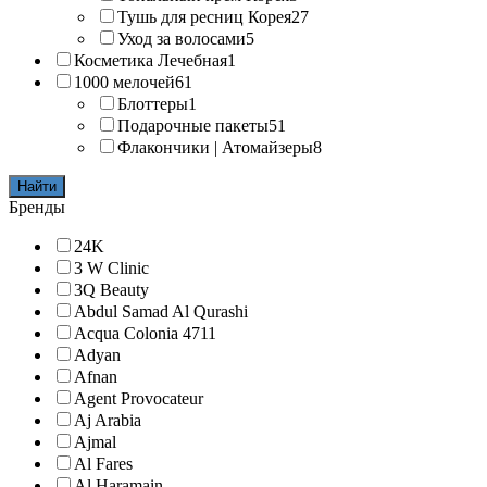
Тушь для ресниц Корея
27
Уход за волосами
5
Косметика Лечебная
1
1000 мелочей
61
Блоттеры
1
Подарочные пакеты
51
Флакончики | Атомайзеры
8
Найти
Бренды
24K
3 W Clinic
3Q Beauty
Abdul Samad Al Qurashi
Acqua Colonia 4711
Adyan
Afnan
Agent Provocateur
Aj Arabia
Ajmal
Al Fares
Al Haramain