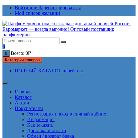
Перейти
Войти или Зарегистрироваться
к
Мой список желаний
содержимому
0
Всего:
0
₽
0
Категории товаров
ПОЛНЫЙ КАТАЛОГ перейти >
Главная
Каталог
Акции
Покупателям
Регистрация и вход в личный кабинет
Информация
Как заказать
Доставка и оплата
Обмен / возврат брака