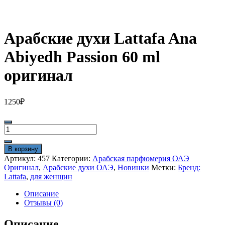
Арабские духи Lattafa Ana
Abiyedh Passion 60 ml
оригинал
1250
₽
Количество
товара
Арабские
В корзину
духи
Артикул:
457
Категории:
Арабская парфюмерия ОАЭ
Lattafa
Оригинал
,
Арабские духи ОАЭ
,
Новинки
Метки:
Бренд:
Ana
Lattafa
,
для женщин
Abiyedh
Passion
Описание
60
Отзывы (0)
ml
оригинал
Описание