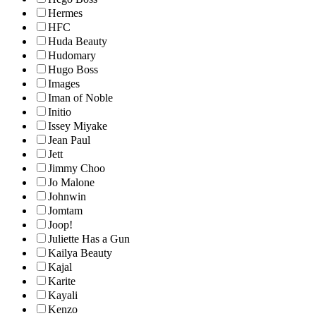
Hermes
HFC
Huda Beauty
Hudomary
Hugo Boss
Images
Iman of Noble
Initio
Issey Miyake
Jean Paul
Jett
Jimmy Choo
Jo Malone
Johnwin
Jomtam
Joop!
Juliette Has a Gun
Kailya Beauty
Kajal
Karite
Kayali
Kenzo