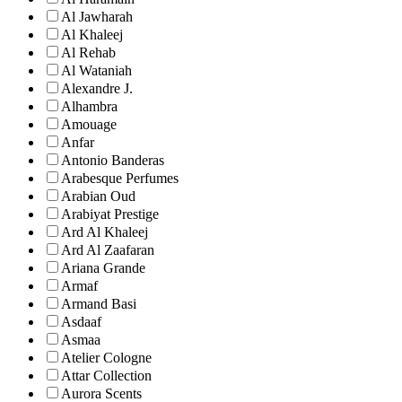
Al Jawharah
Al Khaleej
Al Rehab
Al Wataniah
Alexandre J.
Alhambra
Amouage
Anfar
Antonio Banderas
Arabesque Perfumes
Arabian Oud
Arabiyat Prestige
Ard Al Khaleej
Ard Al Zaafaran
Ariana Grande
Armaf
Armand Basi
Asdaaf
Asmaa
Atelier Cologne
Attar Collection
Aurora Scents