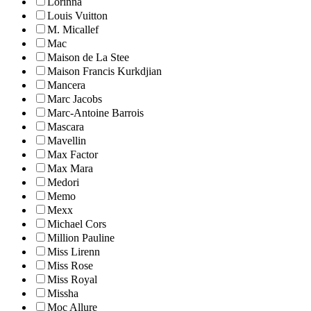
Lorinna
Louis Vuitton
M. Micallef
Mac
Maison de La Stee
Maison Francis Kurkdjian
Mancera
Marc Jacobs
Marc-Antoine Barrois
Mascara
Mavellin
Max Factor
Max Mara
Medori
Memo
Mexx
Michael Cors
Million Pauline
Miss Lirenn
Miss Rose
Miss Royal
Missha
Moc Allure