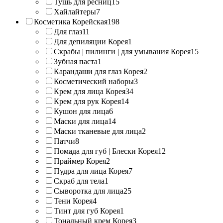
Тушь для ресниц
15
Хайлайтеры
7
Косметика Корейская
198
Для глаз
11
Для депиляции Корея
1
Скрабы | пилинги | для умывания Корея
15
Зубная паста
1
Карандаши для глаз Корея
2
Косметический наборы
3
Крем для лица Корея
34
Крем для рук Корея
14
Кушон для лица
6
Маски для лица
14
Маски тканевые для лица
2
Патчи
8
Помада для губ | Блески Корея
12
Праймер Корея
2
Пудра для лица Корея
7
Скраб для тела
1
Сыворотка для лица
25
Тени Корея
4
Тинт для губ Корея
1
Тональный крем Корея
3