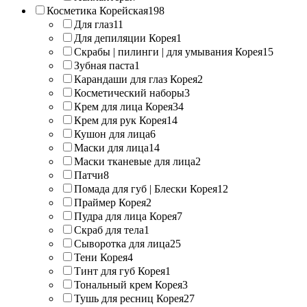
Косметика Корейская
198
Для глаз
11
Для депиляции Корея
1
Скрабы | пилинги | для умывания Корея
15
Зубная паста
1
Карандаши для глаз Корея
2
Косметический наборы
3
Крем для лица Корея
34
Крем для рук Корея
14
Кушон для лица
6
Маски для лица
14
Маски тканевые для лица
2
Патчи
8
Помада для губ | Блески Корея
12
Праймер Корея
2
Пудра для лица Корея
7
Скраб для тела
1
Сыворотка для лица
25
Тени Корея
4
Тинт для губ Корея
1
Тональный крем Корея
3
Тушь для ресниц Корея
27