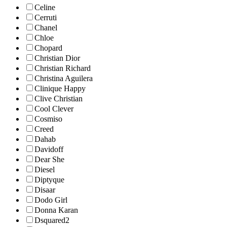
Celine
Cerruti
Chanel
Chloe
Chopard
Christian Dior
Christian Richard
Christina Aguilera
Clinique Happy
Clive Christian
Cool Clever
Cosmiso
Creed
Dahab
Davidoff
Dear She
Diesel
Diptyque
Disaar
Dodo Girl
Donna Karan
Dsquared2