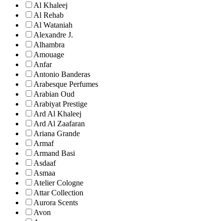
Al Khaleej
Al Rehab
Al Wataniah
Alexandre J.
Alhambra
Amouage
Anfar
Antonio Banderas
Arabesque Perfumes
Arabian Oud
Arabiyat Prestige
Ard Al Khaleej
Ard Al Zaafaran
Ariana Grande
Armaf
Armand Basi
Asdaaf
Asmaa
Atelier Cologne
Attar Collection
Aurora Scents
Avon