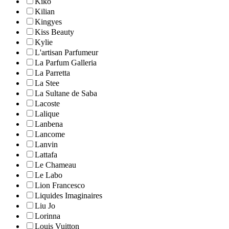
Kiko
Kilian
Kingyes
Kiss Beauty
Kylie
L'artisan Parfumeur
La Parfum Galleria
La Parretta
La Stee
La Sultane de Saba
Lacoste
Lalique
Lanbena
Lancome
Lanvin
Lattafa
Le Chameau
Le Labo
Lion Francesco
Liquides Imaginaires
Liu Jo
Lorinna
Louis Vuitton