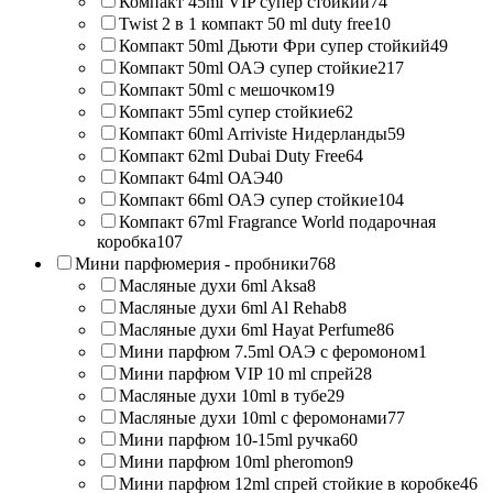
Компакт 45ml VIP супер стойкий
74
Twist 2 в 1 компакт 50 ml duty free
10
Компакт 50ml Дьюти Фри супер стойкий
49
Компакт 50ml ОАЭ супер стойкие
217
Компакт 50ml с мешочком
19
Компакт 55ml супер стойкие
62
Компакт 60ml Arriviste Нидерланды
59
Компакт 62ml Dubai Duty Free
64
Компакт 64ml ОАЭ
40
Компакт 66ml ОАЭ супер стойкие
104
Компакт 67ml Fragrance World подарочная
коробка
107
Мини парфюмерия - пробники
768
Масляные духи 6ml Aksa
8
Масляные духи 6ml Al Rehab
8
Масляные духи 6ml Hayat Perfume
86
Мини парфюм 7.5ml ОАЭ с феромоном
1
Мини парфюм VIP 10 ml спрей
28
Масляные духи 10ml в тубе
29
Масляные духи 10ml с феромонами
77
Мини парфюм 10-15ml ручка
60
Мини парфюм 10ml pheromon
9
Мини парфюм 12ml спрей стойкие в коробке
46