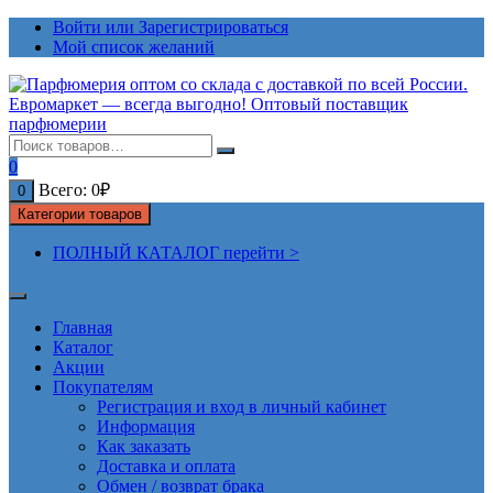
Перейти
Войти или Зарегистрироваться
к
Мой список желаний
содержимому
0
Всего:
0
₽
0
Категории товаров
ПОЛНЫЙ КАТАЛОГ перейти >
Главная
Каталог
Акции
Покупателям
Регистрация и вход в личный кабинет
Информация
Как заказать
Доставка и оплата
Обмен / возврат брака