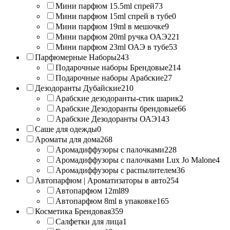
Мини парфюм 15.5ml спрей
73
Мини парфюм 15ml спрей в тубе
0
Мини парфюм 19ml в мешочке
9
Мини парфюм 20ml ручка ОАЭ
221
Мини парфюм 23ml ОАЭ в тубе
53
Парфюмерные Наборы
243
Подарочные наборы Брендовые
214
Подарочные наборы Арабские
27
Дезодоранты Дубайские
210
Арабские дезодоранты-стик шарик
2
Арабские Дезодоранты брендовые
66
Арабские Дезодоранты ОАЭ
143
Саше для одежды
0
Ароматы для дома
268
Аромадиффузоры с палочками
228
Аромадиффузоры с палочками Lux Jo Malone
4
Аромадиффузоры с распылителем
36
Автопарфюм | Ароматизаторы в авто
254
Автопарфюм 12ml
89
Автопарфюм 8ml в упаковке
165
Косметика Брендовая
359
Салфетки для лица
1