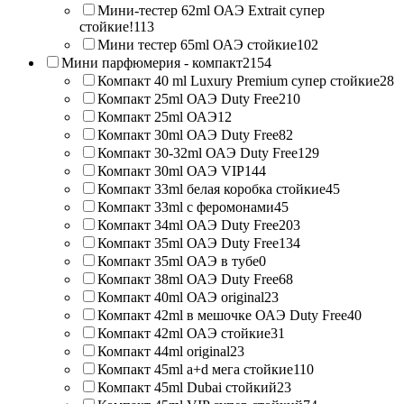
Мини-тестер 62ml ОАЭ Extrait супер
стойкие!
113
Мини тестер 65ml ОАЭ стойкие
102
Мини парфюмерия - компакт
2154
Компакт 40 ml Luxury Premium супер стойкие
28
Компакт 25ml ОАЭ Duty Free
210
Компакт 25ml ОАЭ
12
Компакт 30ml ОАЭ Duty Free
82
Компакт 30-32ml ОАЭ Duty Free
129
Компакт 30ml ОАЭ VIP
144
Компакт 33ml белая коробка стойкие
45
Компакт 33ml с феромонами
45
Компакт 34ml ОАЭ Duty Free
203
Компакт 35ml ОАЭ Duty Free
134
Компакт 35ml ОАЭ в тубе
0
Компакт 38ml ОАЭ Duty Free
68
Компакт 40ml ОАЭ original
23
Компакт 42ml в мешочке ОАЭ Duty Free
40
Компакт 42ml ОАЭ стойкие
31
Компакт 44ml original
23
Компакт 45ml a+d мега стойкие
110
Компакт 45ml Dubai стойкий
23