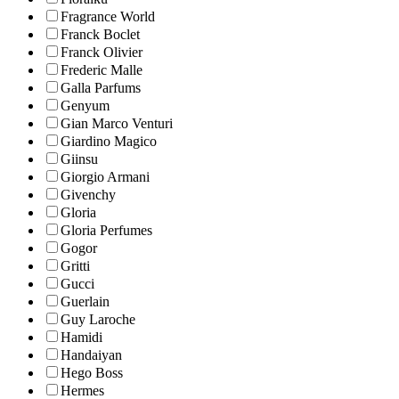
Fragrance World
Franck Boclet
Franck Olivier
Frederic Malle
Galla Parfums
Genyum
Gian Marco Venturi
Giardino Magico
Giinsu
Giorgio Armani
Givenchy
Gloria
Gloria Perfumes
Gogor
Gritti
Gucci
Guerlain
Guy Laroche
Hamidi
Handaiyan
Hego Boss
Hermes