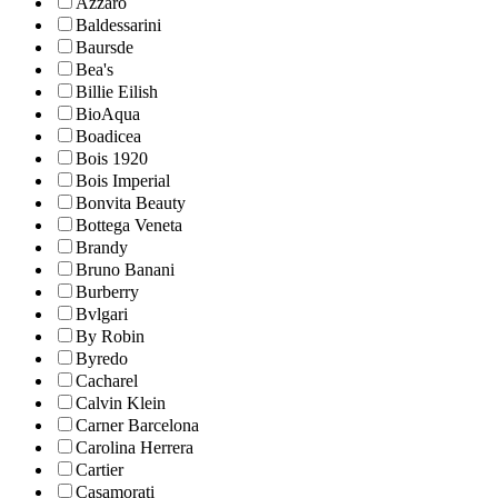
Azzaro
Baldessarini
Baursde
Bea's
Billie Eilish
BioAqua
Boadicea
Bois 1920
Bois Imperial
Bonvita Beauty
Bottega Veneta
Brandy
Bruno Banani
Burberry
Bvlgari
By Robin
Byredo
Cacharel
Calvin Klein
Carner Barcelona
Carolina Herrera
Cartier
Casamorati