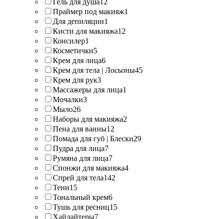
Гель для душа
12
Праймер под макияж
1
Для депиляции
1
Кисти для макияжа
12
Консилер
1
Косметички
5
Крем для лица
6
Крем для тела | Лосьоны
45
Крем для рук
3
Массажеры для лица
1
Мочалки
3
Мыло
26
Наборы для макияжа
2
Пена для ванны
12
Помада для губ | Блески
29
Пудра для лица
7
Румяна для лица
7
Спонжи для макияжа
4
Спрей для тела
142
Тени
15
Тональный крем
6
Тушь для ресниц
15
Хайлайтеры
7