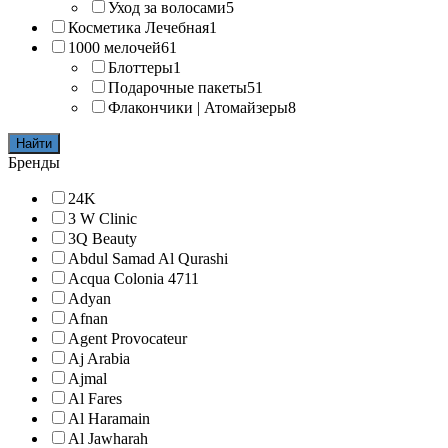
Уход за волосами
5
Косметика Лечебная
1
1000 мелочей
61
Блоттеры
1
Подарочные пакеты
51
Флакончики | Атомайзеры
8
Найти
Бренды
24K
3 W Clinic
3Q Beauty
Abdul Samad Al Qurashi
Acqua Colonia 4711
Adyan
Afnan
Agent Provocateur
Aj Arabia
Ajmal
Al Fares
Al Haramain
Al Jawharah