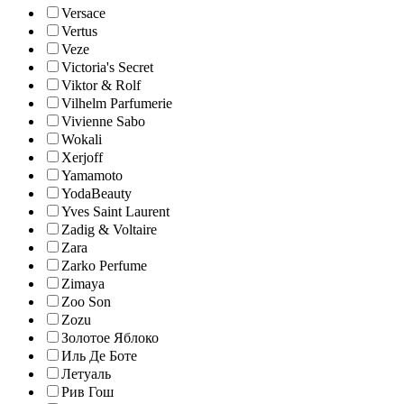
Versace
Vertus
Veze
Victoria's Secret
Viktor & Rolf
Vilhelm Parfumerie
Vivienne Sabo
Wokali
Xerjoff
Yamamoto
YodaBeauty
Yves Saint Laurent
Zadig & Voltaire
Zara
Zarko Perfume
Zimaya
Zoo Son
Zozu
Золотое Яблоко
Иль Де Боте
Летуаль
Рив Гош