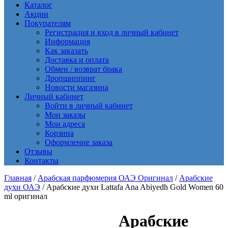
Каталог
Акции
Покупателям
Регистрация и вход в личный кабинет
Информация
Как заказать
Доставка и оплата
Обмен / возврат брака
Дропшиппинг
Новости магазина
Личный кабинет
Войти в личный кабинет
Мои заказы
Мои адреса
Корзина
Оформление заказа
Отзывы
Контакты
Главная
/
Арабская парфюмерия ОАЭ Оригинал
/
Арабские
духи ОАЭ
/ Арабские духи Lattafa Ana Abiyedh Gold Women 60
ml оригинал
Арабские