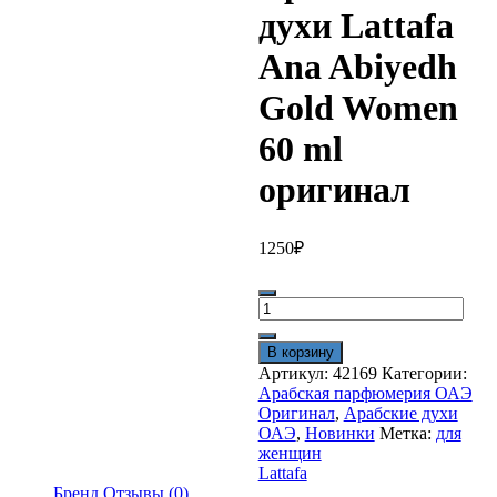
духи Lattafa
Ana Abiyedh
Gold Women
60 ml
оригинал
1250
₽
Количество
товара
Арабские
В корзину
духи
Артикул:
42169
Категории:
Lattafa
Арабская парфюмерия ОАЭ
Ana
Оригинал
,
Арабские духи
Abiyedh
ОАЭ
,
Новинки
Метка:
для
Gold
женщин
Women
Lattafa
60
Бренд
Отзывы (0)