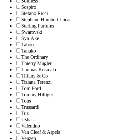
Softness
Sospiro
Stefano Ricci
Stephane Humbert Lucas
Sterling Parfums
Swarovski
Syn-Ake
Taboo
Tanako
The Ordinary
Thierry Mugler
Thomas Kosmala
Tiffany & Co
Tiziana Terenzi
Tom Ford
Tommy Hilfiger
Tous
Trussardi
Tuz
Ushas
Valentino
Van Cleef & Arpels
Venzen