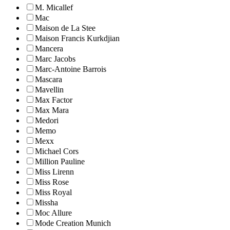
M. Micallef
Mac
Maison de La Stee
Maison Francis Kurkdjian
Mancera
Marc Jacobs
Marc-Antoine Barrois
Mascara
Mavellin
Max Factor
Max Mara
Medori
Memo
Mexx
Michael Cors
Million Pauline
Miss Lirenn
Miss Rose
Miss Royal
Missha
Moc Allure
Mode Creation Munich