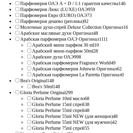
Парфюмерия ОАЭ A + D / 1:1 гарантия качества
146
Парфюмерия Люкс (LUXE) ОАЭ
959
Парфюмерия Евро (EURO) ОАЭ
73
Парфюмерия дешево (реплика)
92
Молочные духи-спрей Deluxe Collection Оригинал
16
Арабские масляные духи Оригинал
48
Арабская парфюмерия ОАЭ Оригинал
1111
Арабский мини парфюм 30 ml
10
Арабский мини-парфюм 50ml
28
Арабские духи ОАЭ
998
Арабская парфюмерия Fragrance World
49
Арабская парфюмерия Johnwin Оригинал
62
Арабская парфюмерия La Parretta Оригинал
0
Bea's Original
148
Bea's 50ml
148
Gloria Perfume Original
299
Gloria Perfume 10ml масло
68
Gloria Perfume 15ml спрей
38
Gloria Perfume 55ml спрей
48
Gloria Perfume 55ml NEW (для женщин)
48
Gloria Perfume 55ml NEW (для мужчин)
42
Gloria Perfume 75ml спрей
55