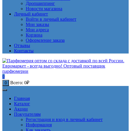
Дропшиппинг
Новости магазина
Личный кабинет
Войти в личный кабинет
Мои заказы
Мои адреса
Корзина
Оформление заказа
Отзывы
Контакты
0
Всего:
0
₽
0
Главная
Каталог
Акции
Покупателям
Регистрация и вход в личный кабинет
Информация
Как заказать