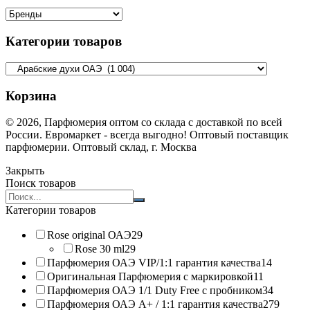
Категории товаров
Корзина
© 2026, Парфюмерия оптом со склада с доставкой по всей
России. Евромаркет - всегда выгодно! Оптовый поставщик
парфюмерии. Оптовый склад, г. Москва
Закрыть
Поиск товаров
Search
products:
Категории товаров
Rose original ОАЭ
29
Rose 30 ml
29
Парфюмерия ОАЭ VIP/1:1 гарантия качества
14
Оригинальная Парфюмерия с маркировкой
11
Парфюмерия ОАЭ 1/1 Duty Free с пробником
34
Парфюмерия ОАЭ A+ / 1:1 гарантия качества
279