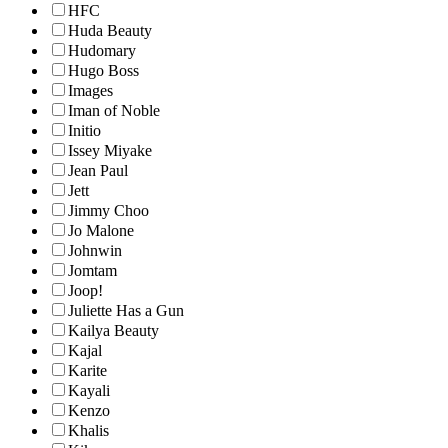
HFC
Huda Beauty
Hudomary
Hugo Boss
Images
Iman of Noble
Initio
Issey Miyake
Jean Paul
Jett
Jimmy Choo
Jo Malone
Johnwin
Jomtam
Joop!
Juliette Has a Gun
Kailya Beauty
Kajal
Karite
Kayali
Kenzo
Khalis