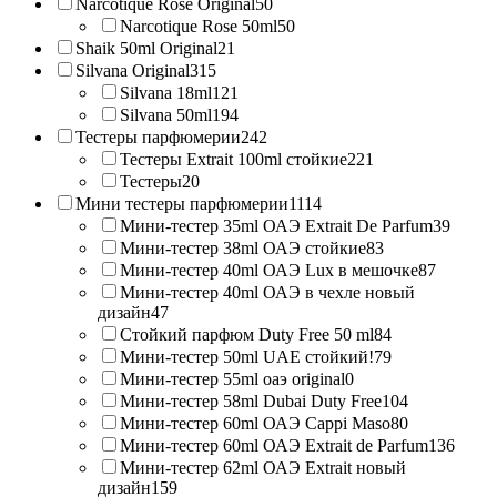
Narcotique Rose Original
50
Narcotique Rose 50ml
50
Shaik 50ml Original
21
Silvana Original
315
Silvana 18ml
121
Silvana 50ml
194
Тестеры парфюмерии
242
Тестеры Extrait 100ml стойкие
221
Тестеры
20
Мини тестеры парфюмерии
1114
Мини-тестер 35ml ОАЭ Extrait De Parfum
39
Мини-тестер 38ml ОАЭ стойкие
83
Мини-тестер 40ml ОАЭ Lux в мешочке
87
Мини-тестер 40ml ОАЭ в чехле новый
дизайн
47
Стойкий парфюм Duty Free 50 ml
84
Мини-тестер 50ml UAE стойкий!
79
Мини-тестер 55ml оаэ original
0
Мини-тестер 58ml Dubai Duty Free
104
Мини-тестер 60ml ОАЭ Cappi Maso
80
Мини-тестер 60ml ОАЭ Extrait de Parfum
136
Мини-тестер 62ml ОАЭ Extrait новый
дизайн
159