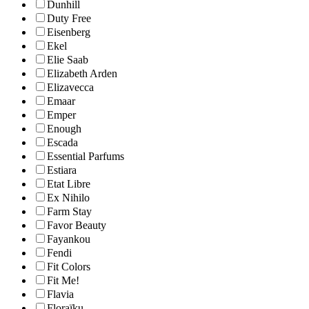
Dunhill
Duty Free
Eisenberg
Ekel
Elie Saab
Elizabeth Arden
Elizavecca
Emaar
Emper
Enough
Escada
Essential Parfums
Estiara
Etat Libre
Ex Nihilo
Farm Stay
Favor Beauty
Fayankou
Fendi
Fit Colors
Fit Me!
Flavia
Floraïku