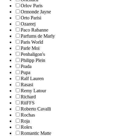
Orlov Paris
Ormonde Jayne
Orto Parisi
Ozareej
Paco Rabanne
Parfums de Marly
Paris World
Parle Moi
Penhaligon's
Philipp Plein
Prada
Pupa
Ralf Lauren
Rasasi
Remy Latour
Richard
RiiFFS
Roberto Cavalli
Rochas
Roja
Rolex
Romantic Matte