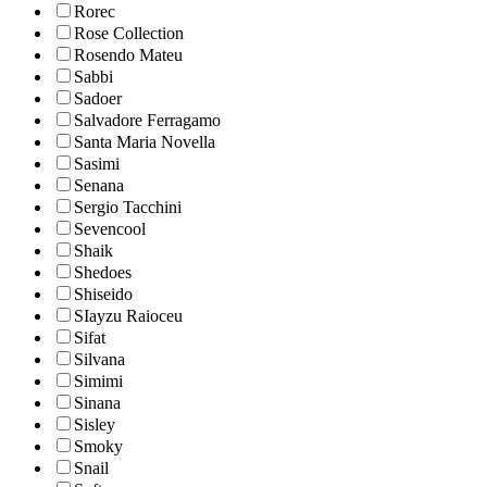
Rorec
Rose Collection
Rosendo Mateu
Sabbi
Sadoer
Salvadore Ferragamo
Santa Maria Novella
Sasimi
Senana
Sergio Tacchini
Sevencool
Shaik
Shedoes
Shiseido
SIayzu Raioceu
Sifat
Silvana
Simimi
Sinana
Sisley
Smoky
Snail