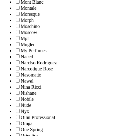
Mont Blanc
Montale
Moresque
Morph
Moschino
Moscow
Mpf
Mugler
My Perfumes
Naced
Narciso Rodriguez
Narcotique Rose
Nasomatto
Nawal
Nina Ricci
Nishane
Nobile
Nude
Nyx
Ollin Professional
Omga
One Spring
Orientica