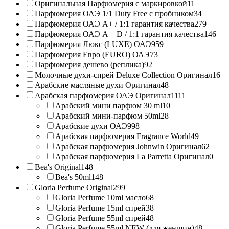
Оригинальная Парфюмерия с маркировкой
11
Парфюмерия ОАЭ 1/1 Duty Free с пробником
34
Парфюмерия ОАЭ A+ / 1:1 гарантия качества
279
Парфюмерия ОАЭ A + D / 1:1 гарантия качества
146
Парфюмерия Люкс (LUXE) ОАЭ
959
Парфюмерия Евро (EURO) ОАЭ
73
Парфюмерия дешево (реплика)
92
Молочные духи-спрей Deluxe Collection Оригинал
16
Арабские масляные духи Оригинал
48
Арабская парфюмерия ОАЭ Оригинал
1111
Арабский мини парфюм 30 ml
10
Арабский мини-парфюм 50ml
28
Арабские духи ОАЭ
998
Арабская парфюмерия Fragrance World
49
Арабская парфюмерия Johnwin Оригинал
62
Арабская парфюмерия La Parretta Оригинал
0
Bea's Original
148
Bea's 50ml
148
Gloria Perfume Original
299
Gloria Perfume 10ml масло
68
Gloria Perfume 15ml спрей
38
Gloria Perfume 55ml спрей
48
Gloria Perfume 55ml NEW (для женщин)
48