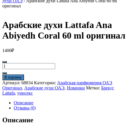
духи ОАЭ
/ Арабские духи Lattafa Ana Abiyedh Coral 60 ml
оригинал
Арабские духи Lattafa Ana
Abiyedh Coral 60 ml оригинал
1400
₽
Количество
товара
Арабские
В корзину
духи
Артикул:
68834
Категории:
Арабская парфюмерия ОАЭ
Lattafa
Оригинал
,
Арабские духи ОАЭ
,
Новинки
Метки:
Бренд:
Ana
Lattafa
,
унисекс
Abiyedh
Coral
Описание
60
Отзывы (0)
ml
оригинал
Описание