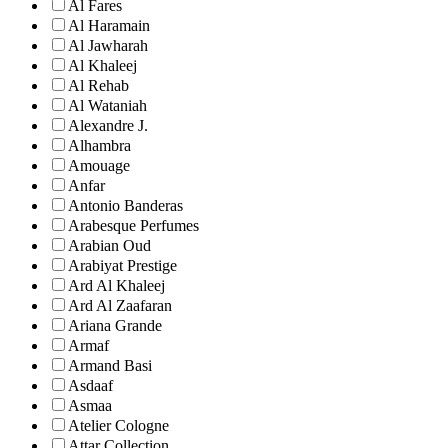
Al Fares
Al Haramain
Al Jawharah
Al Khaleej
Al Rehab
Al Wataniah
Alexandre J.
Alhambra
Amouage
Anfar
Antonio Banderas
Arabesque Perfumes
Arabian Oud
Arabiyat Prestige
Ard Al Khaleej
Ard Al Zaafaran
Ariana Grande
Armaf
Armand Basi
Asdaaf
Asmaa
Atelier Cologne
Attar Collection