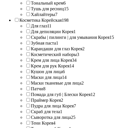
Тональный крем
6
Тушь для ресниц
15
Хайлайтеры
7
Косметика Корейская
198
Для глаз
11
Для депиляции Корея
1
Скрабы | пилинги | для умывания Корея
15
Зубная паста
1
Карандаши для глаз Корея
2
Косметический наборы
3
Крем для лица Корея
34
Крем для рук Корея
14
Кушон для лица
6
Маски для лица
14
Маски тканевые для лица
2
Патчи
8
Помада для губ | Блески Корея
12
Праймер Корея
2
Пудра для лица Корея
7
Скраб для тела
1
Сыворотка для лица
25
Тени Корея
4