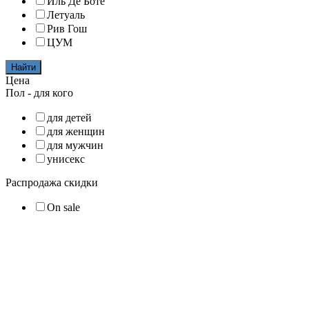
Иль Де Боте
Летуаль
Рив Гош
ЦУМ
Найти
Цена
Пол - для кого
для детей
для женщин
для мужчин
унисекс
Распродажа скидки
On sale