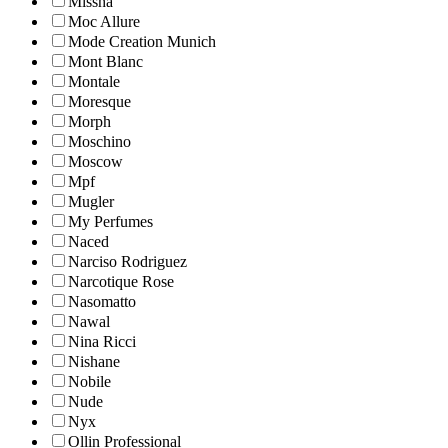
Missha
Moc Allure
Mode Creation Munich
Mont Blanc
Montale
Moresque
Morph
Moschino
Moscow
Mpf
Mugler
My Perfumes
Naced
Narciso Rodriguez
Narcotique Rose
Nasomatto
Nawal
Nina Ricci
Nishane
Nobile
Nude
Nyx
Ollin Professional