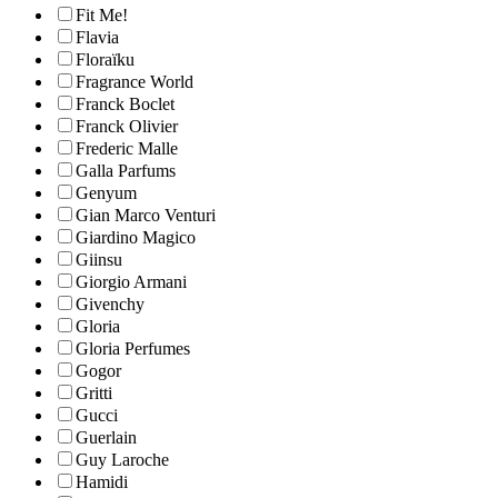
Fit Me!
Flavia
Floraïku
Fragrance World
Franck Boclet
Franck Olivier
Frederic Malle
Galla Parfums
Genyum
Gian Marco Venturi
Giardino Magico
Giinsu
Giorgio Armani
Givenchy
Gloria
Gloria Perfumes
Gogor
Gritti
Gucci
Guerlain
Guy Laroche
Hamidi