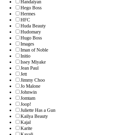
Handaiyan
Hego Boss
Hermes
HFC
Huda Beauty
Hudomary
Hugo Boss
Images
Iman of Noble
Initio
Issey Miyake
Jean Paul
Jett
Jimmy Choo
Jo Malone
Johnwin
Jomtam
Joop!
Juliette Has a Gun
Kailya Beauty
Kajal
Karite
Kayali