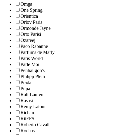
Omga
One Spring
Orientica
Orlov Paris
Ormonde Jayne
Orto Parisi
Ozareej
Paco Rabanne
Parfums de Marly
Paris World
Parle Moi
Penhaligon's
Philipp Plein
Prada
Pupa
Ralf Lauren
Rasasi
Remy Latour
Richard
RiiFFS
Roberto Cavalli
Rochas