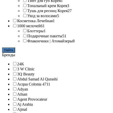
Тинт для губ Корея
1
Тональный крем Корея
3
Тушь для ресниц Корея
27
Уход за волосами
5
Косметика Лечебная
1
1000 мелочей
61
Блоттеры
1
Подарочные пакеты
51
Флакончики | Атомайзеры
8
Найти
Бренды
24K
3 W Clinic
3Q Beauty
Abdul Samad Al Qurashi
Acqua Colonia 4711
Adyan
Afnan
Agent Provocateur
Aj Arabia
Ajmal