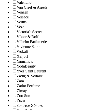
Valentino
Van Cleef & Arpels
Venzen
Versace
Vertus
Veze
Victoria's Secret
Viktor & Rolf
Vilhelm Parfumerie
Vivienne Sabo
Wokali
Xerjoff
Yamamoto
YodaBeauty
Yves Saint Laurent
Zadig & Voltaire
Zara
Zarko Perfume
Zimaya
Zoo Son
Zozu
Золотое Яблоко