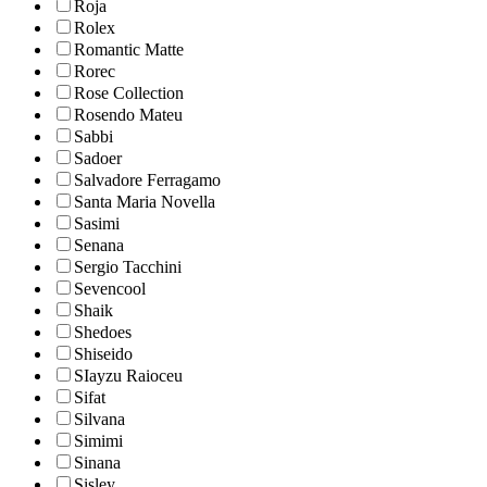
Roja
Rolex
Romantic Matte
Rorec
Rose Collection
Rosendo Mateu
Sabbi
Sadoer
Salvadore Ferragamo
Santa Maria Novella
Sasimi
Senana
Sergio Tacchini
Sevencool
Shaik
Shedoes
Shiseido
SIayzu Raioceu
Sifat
Silvana
Simimi
Sinana
Sisley