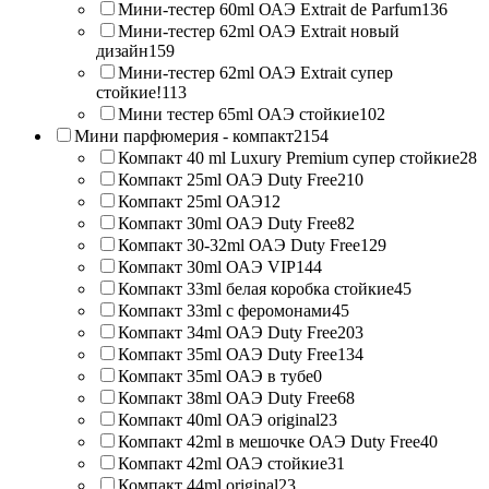
Мини-тестер 60ml ОАЭ Extrait de Parfum
136
Мини-тестер 62ml ОАЭ Extrait новый
дизайн
159
Мини-тестер 62ml ОАЭ Extrait супер
стойкие!
113
Мини тестер 65ml ОАЭ стойкие
102
Мини парфюмерия - компакт
2154
Компакт 40 ml Luxury Premium супер стойкие
28
Компакт 25ml ОАЭ Duty Free
210
Компакт 25ml ОАЭ
12
Компакт 30ml ОАЭ Duty Free
82
Компакт 30-32ml ОАЭ Duty Free
129
Компакт 30ml ОАЭ VIP
144
Компакт 33ml белая коробка стойкие
45
Компакт 33ml с феромонами
45
Компакт 34ml ОАЭ Duty Free
203
Компакт 35ml ОАЭ Duty Free
134
Компакт 35ml ОАЭ в тубе
0
Компакт 38ml ОАЭ Duty Free
68
Компакт 40ml ОАЭ original
23
Компакт 42ml в мешочке ОАЭ Duty Free
40
Компакт 42ml ОАЭ стойкие
31
Компакт 44ml original
23