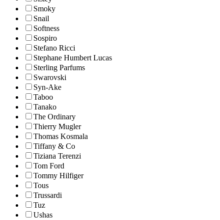
Smoky
Snail
Softness
Sospiro
Stefano Ricci
Stephane Humbert Lucas
Sterling Parfums
Swarovski
Syn-Ake
Taboo
Tanako
The Ordinary
Thierry Mugler
Thomas Kosmala
Tiffany & Co
Tiziana Terenzi
Tom Ford
Tommy Hilfiger
Tous
Trussardi
Tuz
Ushas