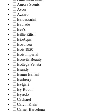
Aurora Scents
Avon
Azzaro
Baldessarini
Baursde
Bea's
Billie Eilish
BioAqua
Boadicea
Bois 1920
Bois Imperial
Bonvita Beauty
Bottega Veneta
Brandy
Bruno Banani
Burberry
Bvlgari
By Robin
Byredo
Cacharel
Calvin Klein
Carner Barcelona