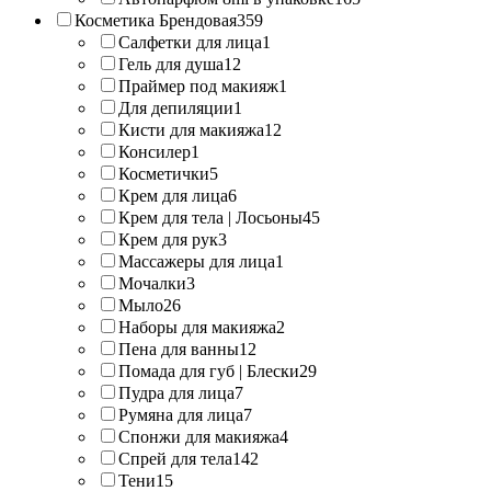
Косметика Брендовая
359
Салфетки для лица
1
Гель для душа
12
Праймер под макияж
1
Для депиляции
1
Кисти для макияжа
12
Консилер
1
Косметички
5
Крем для лица
6
Крем для тела | Лосьоны
45
Крем для рук
3
Массажеры для лица
1
Мочалки
3
Мыло
26
Наборы для макияжа
2
Пена для ванны
12
Помада для губ | Блески
29
Пудра для лица
7
Румяна для лица
7
Спонжи для макияжа
4
Спрей для тела
142
Тени
15