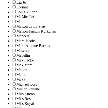
Liu Jo
Lorinna
Louis Vuitton
M. Micallef
Mac
Maison de La Stee
Maison Francis Kurkdjian
Mancera
Marc Jacobs
Marc-Antoine Barrois
Mascara
Mavellin
Max Factor
Max Mara
Medori
Memo
Mexx
Michael Cors
Million Pauline
Miss Lirenn
Miss Rose
Miss Royal