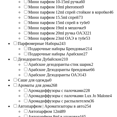
Мини парфюм 10-15ml ручка
60
Мини парфюм 10ml pheromon
9
Мини парфюм 12ml спрей стойкие в коробке
46
Мини парфюм 15.5ml спрей
73
Мини парфюм 15ml спрей в тубе
0
Мини парфюм 19ml в мешочке
9
Мини парфюм 20ml ручка ОАЭ
221
Мини парфюм 23ml ОАЭ в тубе
53
Парфюмерные Наборы
243
Подарочные наборы Брендовые
214
Подарочные наборы Арабские
27
Дезодоранты Дубайские
210
Арабские дезодоранты-стик шарик
2
Арабские Дезодоранты брендовые
66
Арабские Дезодоранты ОАЭ
143
Саше для одежды
0
Ароматы для дома
268
Аромадиффузоры с палочками
228
Аромадиффузоры с палочками Lux Jo Malone
4
Аромадиффузоры с распылителем
36
Автопарфюм | Ароматизаторы в авто
254
Автопарфюм 12ml
89
Автопарфюм 8ml в упаковке
165