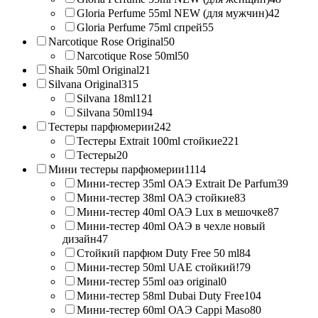
Gloria Perfume 55ml NEW (для мужчин)
42
Gloria Perfume 75ml спрей
55
Narcotique Rose Original
50
Narcotique Rose 50ml
50
Shaik 50ml Original
21
Silvana Original
315
Silvana 18ml
121
Silvana 50ml
194
Тестеры парфюмерии
242
Тестеры Extrait 100ml стойкие
221
Тестеры
20
Мини тестеры парфюмерии
1114
Мини-тестер 35ml ОАЭ Extrait De Parfum
39
Мини-тестер 38ml ОАЭ стойкие
83
Мини-тестер 40ml ОАЭ Lux в мешочке
87
Мини-тестер 40ml ОАЭ в чехле новый
дизайн
47
Стойкий парфюм Duty Free 50 ml
84
Мини-тестер 50ml UAE стойкий!
79
Мини-тестер 55ml оаэ original
0
Мини-тестер 58ml Dubai Duty Free
104
Мини-тестер 60ml ОАЭ Cappi Maso
80