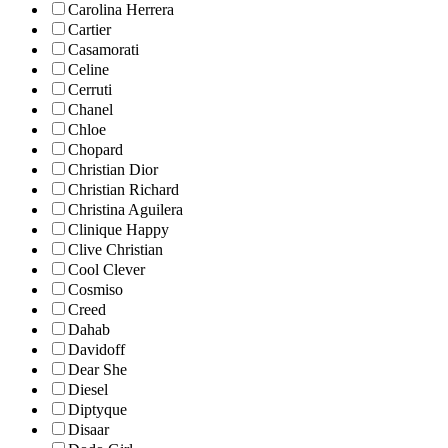
Carolina Herrera
Cartier
Casamorati
Celine
Cerruti
Chanel
Chloe
Chopard
Christian Dior
Christian Richard
Christina Aguilera
Clinique Happy
Clive Christian
Cool Clever
Cosmiso
Creed
Dahab
Davidoff
Dear She
Diesel
Diptyque
Disaar