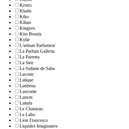
Kenzo
Khalis
Kiko
Kilian
Kingyes
Kiss Beauty
Kylie
L'artisan Parfumeur
La Parfum Galleria
La Parretta
La Stee
La Sultane de Saba
Lacoste
Lalique
Lanbena
Lancome
Lanvin
Lattafa
Le Chameau
Le Labo
Lion Francesco
Liquides Imaginaires