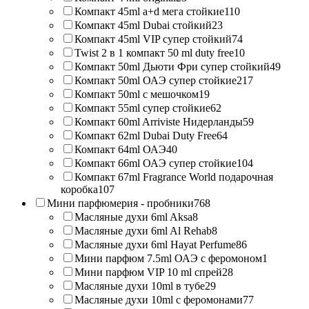
Компакт 45ml a+d мега стойкие
110
Компакт 45ml Dubai стойкий
23
Компакт 45ml VIP супер стойкий
74
Twist 2 в 1 компакт 50 ml duty free
10
Компакт 50ml Дьюти Фри супер стойкий
49
Компакт 50ml ОАЭ супер стойкие
217
Компакт 50ml с мешочком
19
Компакт 55ml супер стойкие
62
Компакт 60ml Arriviste Нидерланды
59
Компакт 62ml Dubai Duty Free
64
Компакт 64ml ОАЭ
40
Компакт 66ml ОАЭ супер стойкие
104
Компакт 67ml Fragrance World подарочная
коробка
107
Мини парфюмерия - пробники
768
Масляные духи 6ml Aksa
8
Масляные духи 6ml Al Rehab
8
Масляные духи 6ml Hayat Perfume
86
Мини парфюм 7.5ml ОАЭ с феромоном
1
Мини парфюм VIP 10 ml спрей
28
Масляные духи 10ml в тубе
29
Масляные духи 10ml с феромонами
77