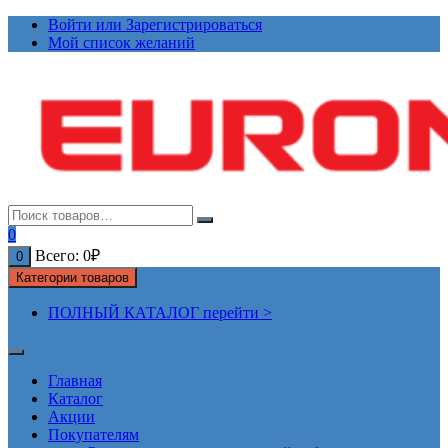
Перейти
Войти или Зарегистрироваться
к
Мой список желаний
содержимому
0
Всего:
0
₽
0
Категории товаров
ПОЛНЫЙ КАТАЛОГ перейти >
Главная
Каталог
Акции
Покупателям