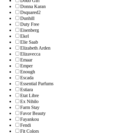
Dodo Girl
Donna Karan
Dsquared2
Dunhill
Duty Free
Eisenberg
Ekel
Elie Saab
Elizabeth Arden
Elizavecca
Emaar
Emper
Enough
Escada
Essential Parfums
Estiara
Etat Libre
Ex Nihilo
Farm Stay
Favor Beauty
Fayankou
Fendi
Fit Colors