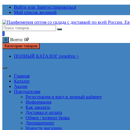
Перейти
Войти или Зарегистрироваться
к
Мой список желаний
содержимому
0
Всего:
0
₽
0
Категории товаров
ПОЛНЫЙ КАТАЛОГ перейти >
Главная
Каталог
Акции
Покупателям
Регистрация и вход в личный кабинет
Информация
Как заказать
Доставка и оплата
Обмен / возврат брака
Дропшиппинг
Новости магазина