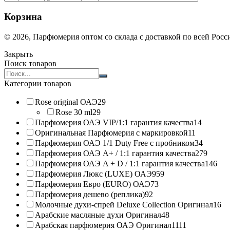
Корзина
© 2026, Парфюмерия оптом со склада с доставкой по всей Рос
Закрыть
Поиск товаров
Search
products:
Категории товаров
Rose original ОАЭ
29
Rose 30 ml
29
Парфюмерия ОАЭ VIP/1:1 гарантия качества
14
Оригинальная Парфюмерия с маркировкой
11
Парфюмерия ОАЭ 1/1 Duty Free с пробником
34
Парфюмерия ОАЭ A+ / 1:1 гарантия качества
279
Парфюмерия ОАЭ A + D / 1:1 гарантия качества
146
Парфюмерия Люкс (LUXE) ОАЭ
959
Парфюмерия Евро (EURO) ОАЭ
73
Парфюмерия дешево (реплика)
92
Молочные духи-спрей Deluxe Collection Оригинал
16
Арабские масляные духи Оригинал
48
Арабская парфюмерия ОАЭ Оригинал
1111