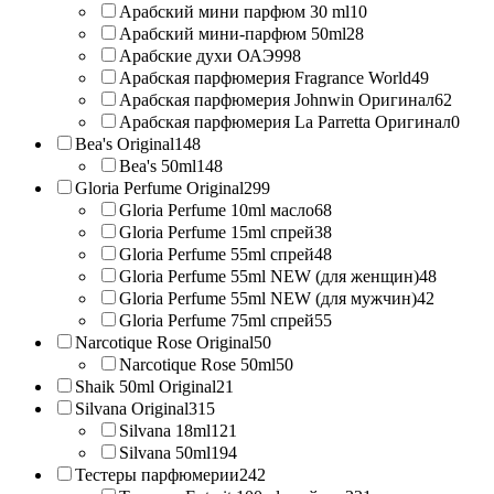
Арабский мини парфюм 30 ml
10
Арабский мини-парфюм 50ml
28
Арабские духи ОАЭ
998
Арабская парфюмерия Fragrance World
49
Арабская парфюмерия Johnwin Оригинал
62
Арабская парфюмерия La Parretta Оригинал
0
Bea's Original
148
Bea's 50ml
148
Gloria Perfume Original
299
Gloria Perfume 10ml масло
68
Gloria Perfume 15ml спрей
38
Gloria Perfume 55ml спрей
48
Gloria Perfume 55ml NEW (для женщин)
48
Gloria Perfume 55ml NEW (для мужчин)
42
Gloria Perfume 75ml спрей
55
Narcotique Rose Original
50
Narcotique Rose 50ml
50
Shaik 50ml Original
21
Silvana Original
315
Silvana 18ml
121
Silvana 50ml
194
Тестеры парфюмерии
242