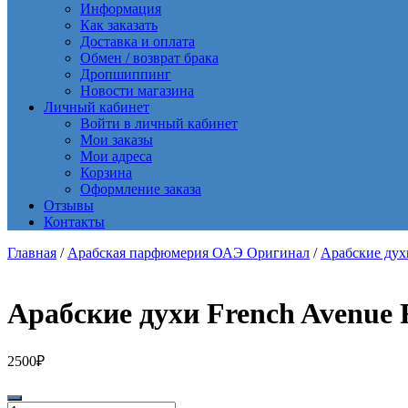
Информация
Как заказать
Доставка и оплата
Обмен / возврат брака
Дропшиппинг
Новости магазина
Личный кабинет
Войти в личный кабинет
Мои заказы
Мои адреса
Корзина
Оформление заказа
Отзывы
Контакты
Главная
/
Арабская парфюмерия ОАЭ Оригинал
/
Арабские ду
Арабские духи French Avenue 
2500
₽