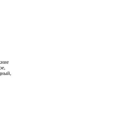
хние
ое,
дный,