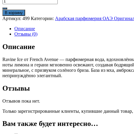
Количество
товара
Арабские
В корзину
духи
Артикул:
499
Категории:
Арабская парфюмерия ОАЭ Оригина
French
Avenue
Описание
Ravine
Отзывы (0)
Ice
100ml
Описание
оригинал
Ravine Ice от French Avenue — парфюмерная вода, вдохновлён
ноты лимона и герани мгновенно освежают, создавая бодрящий
минеральное, с призвуком солёного бриза. База из мха, амброк
непринуждённо элегантный.
Отзывы
Отзывов пока нет.
Только зарегистрированные клиенты, купившие данный товар,
Вам также будет интересно…