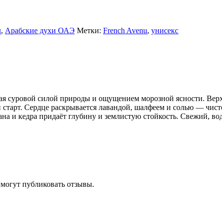
л
,
Арабские духи ОАЭ
Метки:
French Avenu
,
унисекс
ная суровой силой природы и ощущением морозной ясности. Вер
 старт. Сердце раскрывается лавандой, шалфеем и солью — чист
сана и кедра придаёт глубину и землистую стойкость. Свежий, во
 могут публиковать отзывы.