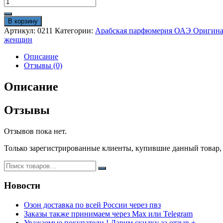
Количество
товара
Арабские
В корзину
духи
Артикул:
0211
Категории:
Арабская парфюмерия ОАЭ Оригин
French
женщин
Avenue
Milena
Описание
100
Отзывы (0)
ml
оригинал
Описание
Отзывы
Отзывов пока нет.
Только зарегистрированные клиенты, купившие данный товар,
Новости
Озон доставка по всей России через пвз
Заказы также принимаем через Max или Telegram
Уважаемые покупатели ! Дарим скидку за отзыв +