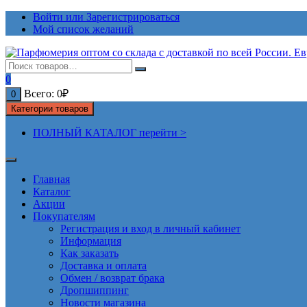
Перейти
Войти или Зарегистрироваться
к
Мой список желаний
содержимому
0
Всего:
0
₽
0
Категории товаров
ПОЛНЫЙ КАТАЛОГ перейти >
Главная
Каталог
Акции
Покупателям
Регистрация и вход в личный кабинет
Информация
Как заказать
Доставка и оплата
Обмен / возврат брака
Дропшиппинг
Новости магазина