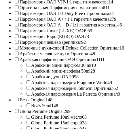
Парфюмерия ОАЭ VIP/1:1 гарантия качества
14
Оригинальная Парфюмерия с маркировкой
11
Парфюмерия ОАЭ 1/1 Duty Free с пробником
34
Парфюмерия ОАЭ A+ / 1:1 гарантия качества
279
Парфюмерия ОАЭ A + D / 1:1 гарантия качества
146
Парфюмерия Люкс (LUXE) ОАЭ
959
Парфюмерия Евро (EURO) ОАЭ
73
Парфюмерия дешево (реплика)
92
Молочные духи-спрей Deluxe Collection Оригинал
16
Арабские масляные духи Оригинал
48
Арабская парфюмерия ОАЭ Оригинал
1111
Арабский мини парфюм 30 ml
10
Арабский мини-парфюм 50ml
28
Арабские духи ОАЭ
998
Арабская парфюмерия Fragrance World
49
Арабская парфюмерия Johnwin Оригинал
62
Арабская парфюмерия La Parretta Оригинал
0
Bea's Original
148
Bea's 50ml
148
Gloria Perfume Original
299
Gloria Perfume 10ml масло
68
Gloria Perfume 15ml спрей
38
Gloria Perfume 55ml спрей
48