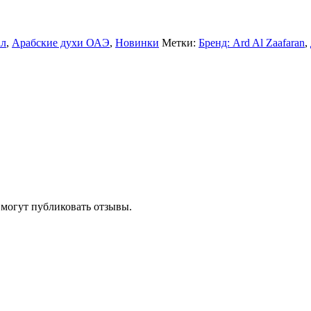
ал
,
Арабские духи ОАЭ
,
Новинки
Метки:
Бренд: Ard Al Zaafaran
,
 могут публиковать отзывы.