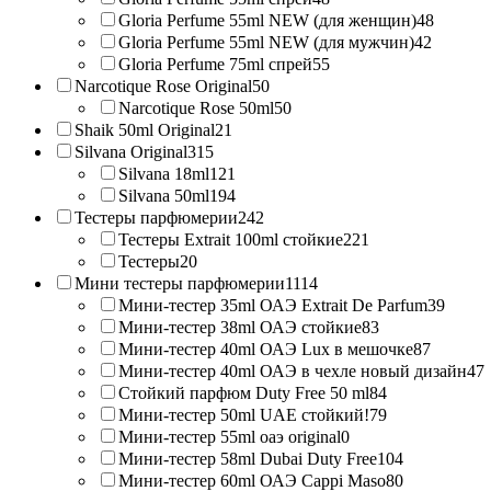
Gloria Perfume 55ml NEW (для женщин)
48
Gloria Perfume 55ml NEW (для мужчин)
42
Gloria Perfume 75ml спрей
55
Narcotique Rose Original
50
Narcotique Rose 50ml
50
Shaik 50ml Original
21
Silvana Original
315
Silvana 18ml
121
Silvana 50ml
194
Тестеры парфюмерии
242
Тестеры Extrait 100ml стойкие
221
Тестеры
20
Мини тестеры парфюмерии
1114
Мини-тестер 35ml ОАЭ Extrait De Parfum
39
Мини-тестер 38ml ОАЭ стойкие
83
Мини-тестер 40ml ОАЭ Lux в мешочке
87
Мини-тестер 40ml ОАЭ в чехле новый дизайн
47
Стойкий парфюм Duty Free 50 ml
84
Мини-тестер 50ml UAE стойкий!
79
Мини-тестер 55ml оаэ original
0
Мини-тестер 58ml Dubai Duty Free
104
Мини-тестер 60ml ОАЭ Cappi Maso
80