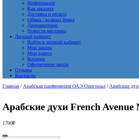
Информация
Как заказать
Доставка и оплата
Обмен / возврат брака
Дропшиппинг
Новости магазина
Личный кабинет
Войти в личный кабинет
Мои заказы
Мои адреса
Корзина
Оформление заказа
Отзывы
Контакты
Главная
/
Арабская парфюмерия ОАЭ Оригинал
/
Арабские ду
Арабские духи French Avenue 
1700
₽