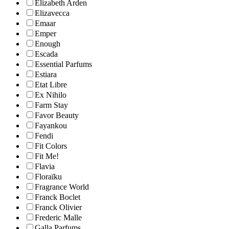
Elizabeth Arden
Elizavecca
Emaar
Emper
Enough
Escada
Essential Parfums
Estiara
Etat Libre
Ex Nihilo
Farm Stay
Favor Beauty
Fayankou
Fendi
Fit Colors
Fit Me!
Flavia
Floraïku
Fragrance World
Franck Boclet
Franck Olivier
Frederic Malle
Galla Parfums