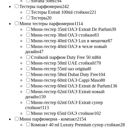
Silvana 50ml
194
Тестеры парфюмерии
242
Тестеры Extrait 100ml стойкие
221
Тестеры
20
Мини тестеры парфюмерии
1114
Мини-тестер 35ml ОАЭ Extrait De Parfum
39
Мини-тестер 38ml ОАЭ стойкие
83
Мини-тестер 40ml ОАЭ Lux в мешочке
87
Мини-тестер 40ml ОАЭ в чехле новый
дизайн
47
Стойкий парфюм Duty Free 50 ml
84
Мини-тестер 50ml UAE стойкий!
79
Мини-тестер 55ml оаэ original
0
Мини-тестер 58ml Dubai Duty Free
104
Мини-тестер 60ml ОАЭ Cappi Maso
80
Мини-тестер 60ml ОАЭ Extrait de Parfum
136
Мини-тестер 62ml ОАЭ Extrait новый
дизайн
159
Мини-тестер 62ml ОАЭ Extrait супер
стойкие!
113
Мини тестер 65ml ОАЭ стойкие
102
Мини парфюмерия - компакт
2154
Компакт 40 ml Luxury Premium супер стойкие
28