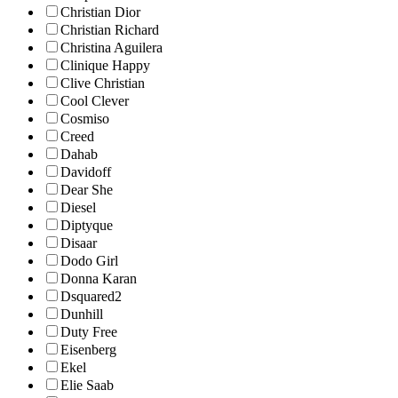
Christian Dior
Christian Richard
Christina Aguilera
Clinique Happy
Clive Christian
Cool Clever
Cosmiso
Creed
Dahab
Davidoff
Dear She
Diesel
Diptyque
Disaar
Dodo Girl
Donna Karan
Dsquared2
Dunhill
Duty Free
Eisenberg
Ekel
Elie Saab