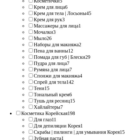
Косметички
5
Крем для лица
6
Крем для тела | Лосьоны
45
Крем для рук
3
Массажеры для лица
1
Мочалки
3
Мыло
26
Наборы для макияжа
2
Пена для ванны
12
Помада для губ | Блески
29
Пудра для лица
7
Румяна для лица
7
Спонжи для макияжа
4
Спрей для тела
142
Тени
15
Тональный крем
6
Тушь для ресниц
15
Хайлайтеры
7
Косметика Корейская
198
Для глаз
11
Для депиляции Корея
1
Скрабы | пилинги | для умывания Корея
15
Зубная паста
1