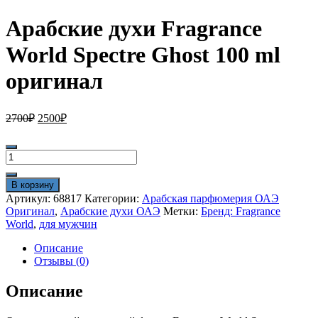
Арабские духи Fragrance
World Spectre Ghost 100 ml
оригинал
Первоначальная
Текущая
2700
₽
2500
₽
цена
цена:
составляла
2500₽.
Количество
2700₽.
товара
Арабские
В корзину
духи
Артикул:
68817
Категории:
Арабская парфюмерия ОАЭ
Fragrance
Оригинал
,
Арабские духи ОАЭ
Метки:
Бренд: Fragrance
World
World
,
для мужчин
Spectre
Ghost
Описание
100
Отзывы (0)
ml
оригинал
Описание