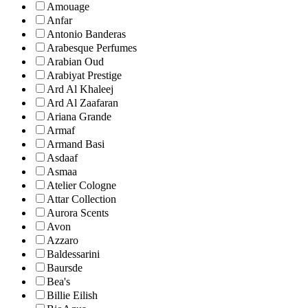
Amouage
Anfar
Antonio Banderas
Arabesque Perfumes
Arabian Oud
Arabiyat Prestige
Ard Al Khaleej
Ard Al Zaafaran
Ariana Grande
Armaf
Armand Basi
Asdaaf
Asmaa
Atelier Cologne
Attar Collection
Aurora Scents
Avon
Azzaro
Baldessarini
Baursde
Bea's
Billie Eilish