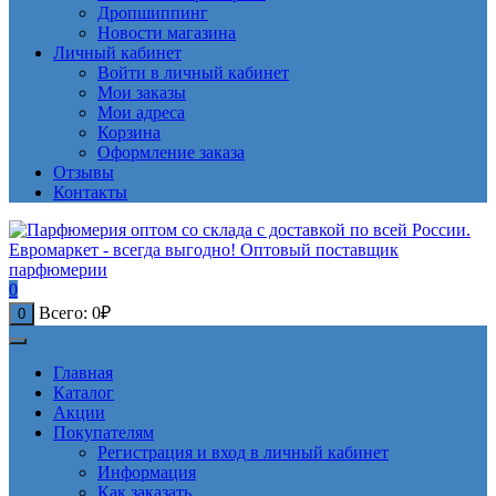
Дропшиппинг
Новости магазина
Личный кабинет
Войти в личный кабинет
Мои заказы
Мои адреса
Корзина
Оформление заказа
Отзывы
Контакты
0
Всего:
0
₽
0
Главная
Каталог
Акции
Покупателям
Регистрация и вход в личный кабинет
Информация
Как заказать