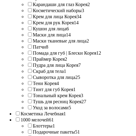
Карандаши для глаз Корея
2
Косметический наборы
3
Крем для лица Корея
34
Крем для рук Корея
14
Кушон для лица
6
Маски для лица
14
Маски тканевые для лица
2
Патчи
8
Помада для губ | Блески Корея
12
Праймер Корея
2
Пудра для лица Корея
7
Скраб для тела
1
Сыворотка для лица
25
Тени Корея
4
Тинт для губ Корея
1
Тональный крем Корея
3
Тушь для ресниц Корея
27
Уход за волосами
5
Косметика Лечебная
1
1000 мелочей
61
Блоттеры
1
Подарочные пакеты
51