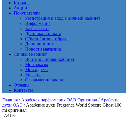
Каталог
Акции
Покупателям
Регистрация и вход в личный кабинет
Информация
Как заказать
Доставка и оплата
Обмен / возврат брака
Дропшиппинг
Новости магазина
Личный кабинет
Войти в личный кабинет
Мои заказы
Мои адреса
Корзина
Оформление заказа
Отзывы
Контакты
Главная
/
Арабская парфюмерия ОАЭ Оригинал
/
Арабские
духи ОАЭ
/ Арабские духи Fragrance World Spectre Ghost 100
ml оригинал
-7.41%