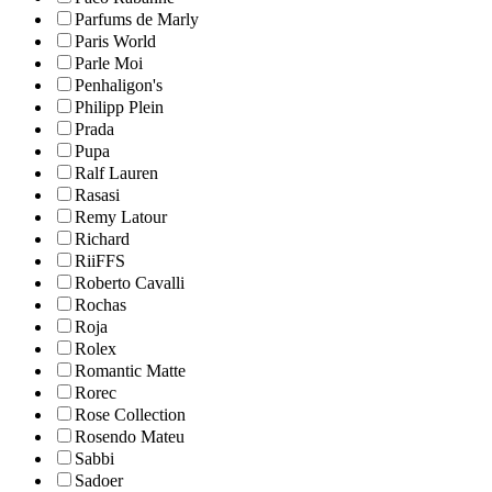
Parfums de Marly
Paris World
Parle Moi
Penhaligon's
Philipp Plein
Prada
Pupa
Ralf Lauren
Rasasi
Remy Latour
Richard
RiiFFS
Roberto Cavalli
Rochas
Roja
Rolex
Romantic Matte
Rorec
Rose Collection
Rosendo Mateu
Sabbi
Sadoer