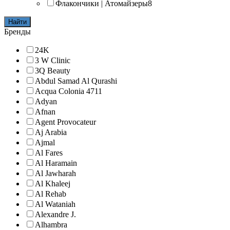
Флакончики | Атомайзеры
8
Найти
Бренды
24K
3 W Clinic
3Q Beauty
Abdul Samad Al Qurashi
Acqua Colonia 4711
Adyan
Afnan
Agent Provocateur
Aj Arabia
Ajmal
Al Fares
Al Haramain
Al Jawharah
Al Khaleej
Al Rehab
Al Wataniah
Alexandre J.
Alhambra