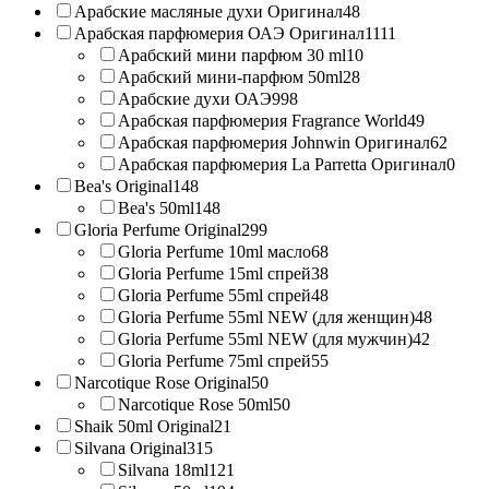
Арабские масляные духи Оригинал
48
Арабская парфюмерия ОАЭ Оригинал
1111
Арабский мини парфюм 30 ml
10
Арабский мини-парфюм 50ml
28
Арабские духи ОАЭ
998
Арабская парфюмерия Fragrance World
49
Арабская парфюмерия Johnwin Оригинал
62
Арабская парфюмерия La Parretta Оригинал
0
Bea's Original
148
Bea's 50ml
148
Gloria Perfume Original
299
Gloria Perfume 10ml масло
68
Gloria Perfume 15ml спрей
38
Gloria Perfume 55ml спрей
48
Gloria Perfume 55ml NEW (для женщин)
48
Gloria Perfume 55ml NEW (для мужчин)
42
Gloria Perfume 75ml спрей
55
Narcotique Rose Original
50
Narcotique Rose 50ml
50
Shaik 50ml Original
21
Silvana Original
315
Silvana 18ml
121