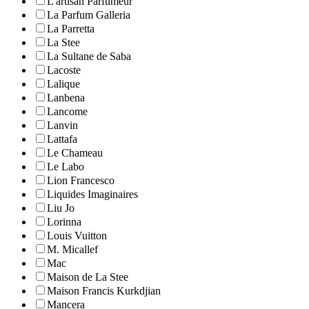
L'artisan Parfumeur
La Parfum Galleria
La Parretta
La Stee
La Sultane de Saba
Lacoste
Lalique
Lanbena
Lancome
Lanvin
Lattafa
Le Chameau
Le Labo
Lion Francesco
Liquides Imaginaires
Liu Jo
Lorinna
Louis Vuitton
M. Micallef
Mac
Maison de La Stee
Maison Francis Kurkdjian
Mancera