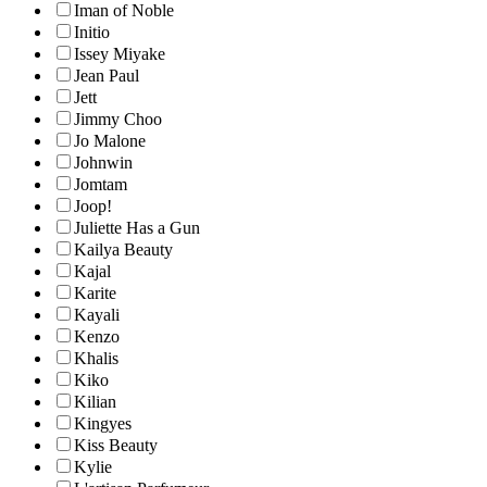
Iman of Noble
Initio
Issey Miyake
Jean Paul
Jett
Jimmy Choo
Jo Malone
Johnwin
Jomtam
Joop!
Juliette Has a Gun
Kailya Beauty
Kajal
Karite
Kayali
Kenzo
Khalis
Kiko
Kilian
Kingyes
Kiss Beauty
Kylie