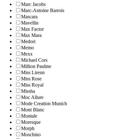
Marc Jacobs
Marc-Antoine Barrois
Mascara
Mavellin
Max Factor
Max Mara
Medori
Memo
Mexx
Michael Cors
Million Pauline
Miss Lirenn
Miss Rose
Miss Royal
Missha
Moc Allure
Mode Creation Munich
Mont Blanc
Montale
Moresque
Morph
Moschino