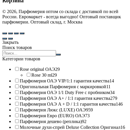
Корзина
© 2026, Парфюмерия оптом со склада с доставкой по всей
России. Евромаркет - всегда выгодно! Оптовый поставщик
парфюмерии. Оптовый склад, г. Москва
Закрыть
Поиск товаров
Search
products:
Категории товаров
Rose original ОАЭ
29
Rose 30 ml
29
Парфюмерия ОАЭ VIP/1:1 гарантия качества
14
Оригинальная Парфюмерия с маркировкой
11
Парфюмерия ОАЭ 1/1 Duty Free с пробником
34
Парфюмерия ОАЭ A+ / 1:1 гарантия качества
279
Парфюмерия ОАЭ A + D / 1:1 гарантия качества
146
Парфюмерия Люкс (LUXE) ОАЭ
959
Парфюмерия Евро (EURO) ОАЭ
73
Парфюмерия дешево (реплика)
92
Молочные духи-спрей Deluxe Collection Оригинал
16