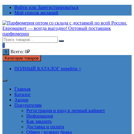
Перейти
Войти или Зарегистрироваться
к
Мой список желаний
содержимому
0
Всего:
0
₽
0
Категории товаров
ПОЛНЫЙ КАТАЛОГ перейти >
Главная
Каталог
Акции
Покупателям
Регистрация и вход в личный кабинет
Информация
Как заказать
Доставка и оплата
Обмен / возврат брака