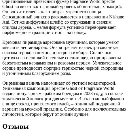
Оригинальный древесный фужер Fragrance World Spectre
Ghost вознесет вас на новый уровень обонятельных эмоций.
Он восхитителен – как призрак утреннего солнца.
Сенсационный эликсир раскрывается в направлении Nishane
Ani. Тот же диффузный шлейф со стружками и свежим
спилом дерева. Смелая формула успешно переворачивает
парфюмерные традиции с ног – на голову.
Кремовая пирамида адресована мужчинам, которые умеют
мыслить нестандартно. Она встречает наэлектризованным
союзом терпкого лимона и острого имбиря. Солнечные
цитрусы с кислинкой и теплые специи щедро приправлены
бархатистым кардамоном и розовым перцем. Увлекательное
сердце преподносит сюрприз терпкостью черной смородины
и утонченным благоуханием розы.
Фирменная ваниль напоминает об уютной кондитерской.
Уникальная композиция Spectre Ghost от Fragrance World
издана популярным арабским брендом в 2023 году, в составе
тематической коллекции для мужчин. Эксклюзивный флакон
в виде стекла, пронзаемого пулей, – отличный подарочный
вариант на мужской праздник. Особенно для исключительных
личностей, которые берут от жизни лучшее.
Отзывы