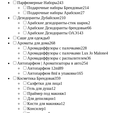
Парфюмерные Наборы
243
Подарочные наборы Брендовые
214
Подарочные наборы Арабские
27
Дезодоранты Дубайские
210
Арабские дезодоранты-стик шарик
2
Арабские Дезодоранты брендовые
66
Арабские Дезодоранты ОАЭ
143
Саше для одежды
0
Ароматы для дома
268
Аромадиффузоры с палочками
228
Аромадиффузоры с палочками Lux Jo Malone
4
Аромадиффузоры с распылителем
36
Автопарфюм | Ароматизаторы в авто
254
Автопарфюм 12ml
89
Автопарфюм 8ml в упаковке
165
Косметика Брендовая
359
Салфетки для лица
1
Гель для душа
12
Праймер под макияж
1
Для депиляции
1
Кисти для макияжа
12
Консилер
1