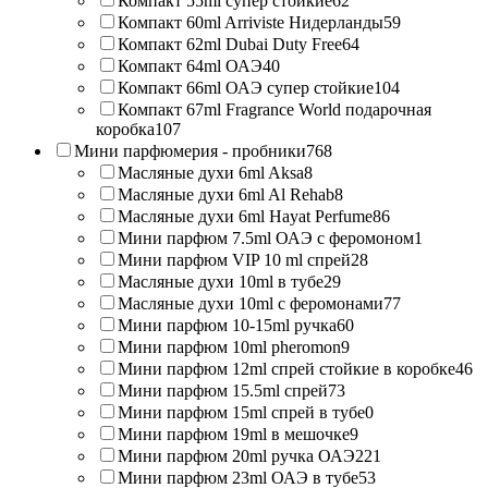
Компакт 55ml супер стойкие
62
Компакт 60ml Arriviste Нидерланды
59
Компакт 62ml Dubai Duty Free
64
Компакт 64ml ОАЭ
40
Компакт 66ml ОАЭ супер стойкие
104
Компакт 67ml Fragrance World подарочная
коробка
107
Мини парфюмерия - пробники
768
Масляные духи 6ml Aksa
8
Масляные духи 6ml Al Rehab
8
Масляные духи 6ml Hayat Perfume
86
Мини парфюм 7.5ml ОАЭ с феромоном
1
Мини парфюм VIP 10 ml спрей
28
Масляные духи 10ml в тубе
29
Масляные духи 10ml с феромонами
77
Мини парфюм 10-15ml ручка
60
Мини парфюм 10ml pheromon
9
Мини парфюм 12ml спрей стойкие в коробке
46
Мини парфюм 15.5ml спрей
73
Мини парфюм 15ml спрей в тубе
0
Мини парфюм 19ml в мешочке
9
Мини парфюм 20ml ручка ОАЭ
221
Мини парфюм 23ml ОАЭ в тубе
53