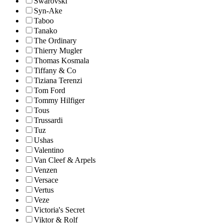
Swarovski
Syn-Ake
Taboo
Tanako
The Ordinary
Thierry Mugler
Thomas Kosmala
Tiffany & Co
Tiziana Terenzi
Tom Ford
Tommy Hilfiger
Tous
Trussardi
Tuz
Ushas
Valentino
Van Cleef & Arpels
Venzen
Versace
Vertus
Veze
Victoria's Secret
Viktor & Rolf