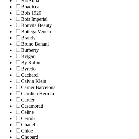
BioAqua
Boadicea
Bois 1920
Bois Imperial
Bonvita Beauty
Bottega Veneta
Brandy
Bruno Banani
Burberry
Bvlgari
By Robin
Byredo
Cacharel
Calvin Klein
Carner Barcelona
Carolina Herrera
Cartier
Casamorati
Celine
Cerruti
Chanel
Chloe
Chopard