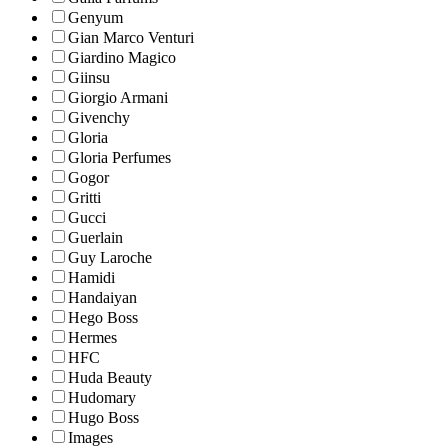
Genyum
Gian Marco Venturi
Giardino Magico
Giinsu
Giorgio Armani
Givenchy
Gloria
Gloria Perfumes
Gogor
Gritti
Gucci
Guerlain
Guy Laroche
Hamidi
Handaiyan
Hego Boss
Hermes
HFC
Huda Beauty
Hudomary
Hugo Boss
Images