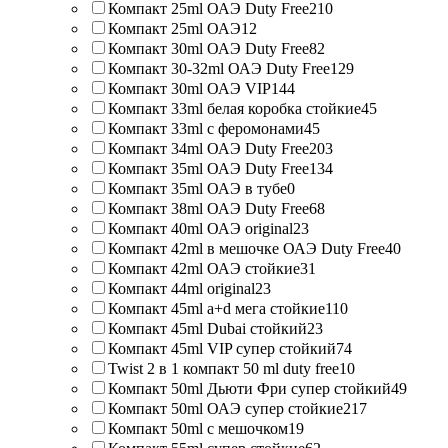
Компакт 25ml ОАЭ Duty Free
210
Компакт 25ml ОАЭ
12
Компакт 30ml ОАЭ Duty Free
82
Компакт 30-32ml ОАЭ Duty Free
129
Компакт 30ml ОАЭ VIP
144
Компакт 33ml белая коробка стойкие
45
Компакт 33ml с феромонами
45
Компакт 34ml ОАЭ Duty Free
203
Компакт 35ml ОАЭ Duty Free
134
Компакт 35ml ОАЭ в тубе
0
Компакт 38ml ОАЭ Duty Free
68
Компакт 40ml ОАЭ original
23
Компакт 42ml в мешочке ОАЭ Duty Free
40
Компакт 42ml ОАЭ стойкие
31
Компакт 44ml original
23
Компакт 45ml a+d мега стойкие
110
Компакт 45ml Dubai стойкий
23
Компакт 45ml VIP супер стойкий
74
Twist 2 в 1 компакт 50 ml duty free
10
Компакт 50ml Дьюти Фри супер стойкий
49
Компакт 50ml ОАЭ супер стойкие
217
Компакт 50ml с мешочком
19