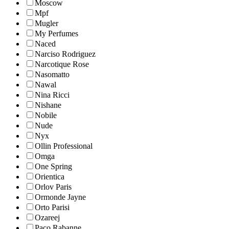
Moscow
Mpf
Mugler
My Perfumes
Naced
Narciso Rodriguez
Narcotique Rose
Nasomatto
Nawal
Nina Ricci
Nishane
Nobile
Nude
Nyx
Ollin Professional
Omga
One Spring
Orientica
Orlov Paris
Ormonde Jayne
Orto Parisi
Ozareej
Paco Rabanne