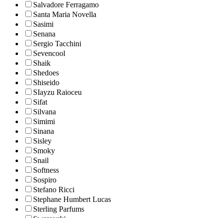
Salvadore Ferragamo
Santa Maria Novella
Sasimi
Senana
Sergio Tacchini
Sevencool
Shaik
Shedoes
Shiseido
SIayzu Raioceu
Sifat
Silvana
Simimi
Sinana
Sisley
Smoky
Snail
Softness
Sospiro
Stefano Ricci
Stephane Humbert Lucas
Sterling Parfums