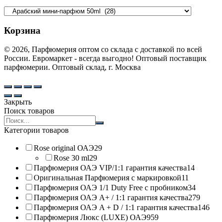
Корзина
© 2026, Парфюмерия оптом со склада с доставкой по всей
России. Евромаркет - всегда выгодно! Оптовый поставщик
парфюмерии. Оптовый склад, г. Москва
Закрыть
Поиск товаров
Search
products:
Категории товаров
Rose original ОАЭ
29
Rose 30 ml
29
Парфюмерия ОАЭ VIP/1:1 гарантия качества
14
Оригинальная Парфюмерия с маркировкой
11
Парфюмерия ОАЭ 1/1 Duty Free с пробником
34
Парфюмерия ОАЭ A+ / 1:1 гарантия качества
279
Парфюмерия ОАЭ A + D / 1:1 гарантия качества
146
Парфюмерия Люкс (LUXE) ОАЭ
959