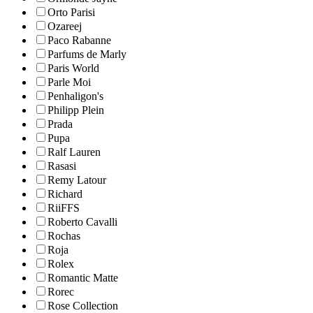
Orto Parisi
Ozareej
Paco Rabanne
Parfums de Marly
Paris World
Parle Moi
Penhaligon's
Philipp Plein
Prada
Pupa
Ralf Lauren
Rasasi
Remy Latour
Richard
RiiFFS
Roberto Cavalli
Rochas
Roja
Rolex
Romantic Matte
Rorec
Rose Collection