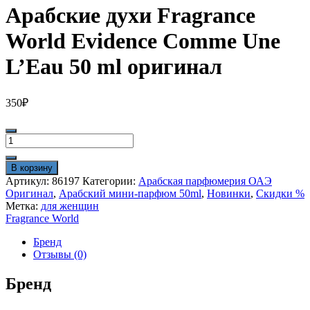
Арабские духи Fragrance
World Evidence Comme Une
L’Eau 50 ml оригинал
350
₽
Количество
товара
Арабские
В корзину
духи
Артикул:
86197
Категории:
Арабская парфюмерия ОАЭ
Fragrance
Оригинал
,
Арабский мини-парфюм 50ml
,
Новинки
,
Скидки %
World
Метка:
для женщин
Evidence
Fragrance World
Comme
Une
Бренд
L'Eau
Отзывы (0)
50
ml
Бренд
оригинал