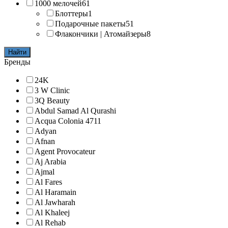
1000 мелочей
61
Блоттеры
1
Подарочные пакеты
51
Флакончики | Атомайзеры
8
Найти
Бренды
24K
3 W Clinic
3Q Beauty
Abdul Samad Al Qurashi
Acqua Colonia 4711
Adyan
Afnan
Agent Provocateur
Aj Arabia
Ajmal
Al Fares
Al Haramain
Al Jawharah
Al Khaleej
Al Rehab