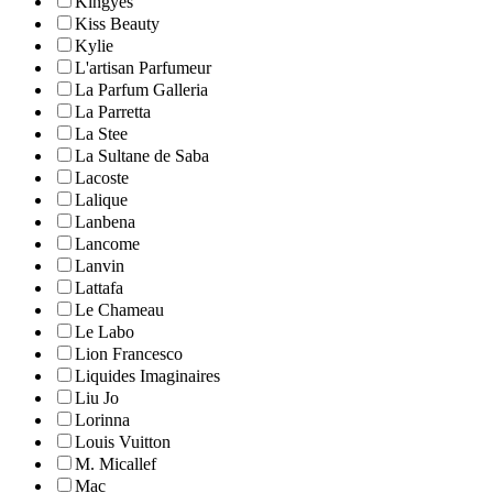
Kingyes
Kiss Beauty
Kylie
L'artisan Parfumeur
La Parfum Galleria
La Parretta
La Stee
La Sultane de Saba
Lacoste
Lalique
Lanbena
Lancome
Lanvin
Lattafa
Le Chameau
Le Labo
Lion Francesco
Liquides Imaginaires
Liu Jo
Lorinna
Louis Vuitton
M. Micallef
Mac