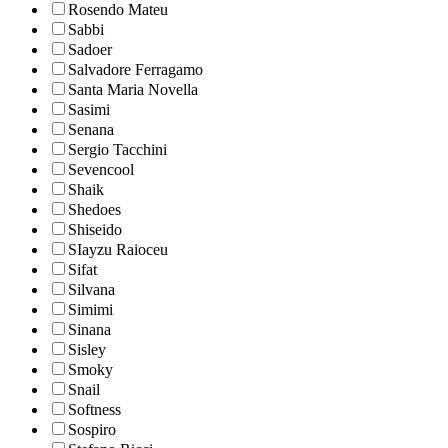
Rosendo Mateu
Sabbi
Sadoer
Salvadore Ferragamo
Santa Maria Novella
Sasimi
Senana
Sergio Tacchini
Sevencool
Shaik
Shedoes
Shiseido
SIayzu Raioceu
Sifat
Silvana
Simimi
Sinana
Sisley
Smoky
Snail
Softness
Sospiro