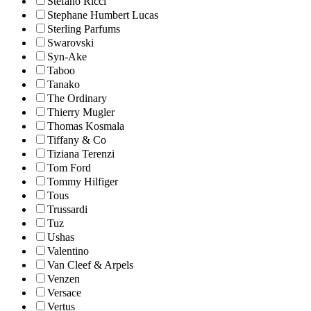
Stefano Ricci
Stephane Humbert Lucas
Sterling Parfums
Swarovski
Syn-Ake
Taboo
Tanako
The Ordinary
Thierry Mugler
Thomas Kosmala
Tiffany & Co
Tiziana Terenzi
Tom Ford
Tommy Hilfiger
Tous
Trussardi
Tuz
Ushas
Valentino
Van Cleef & Arpels
Venzen
Versace
Vertus