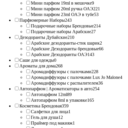
Мини парфюм 19ml в мешочке
9
Мини парфюм 20ml ручка ОАЭ
221
Мини парфюм 23ml ОАЭ в тубе
53
Парфюмерные Наборы
243
Подарочные наборы Брендовые
214
Подарочные наборы Арабские
27
Дезодоранты Дубайские
210
Арабские дезодоранты-стик шарик
2
Арабские Дезодоранты брендовые
66
Арабские Дезодоранты ОАЭ
143
Саше для одежды
0
Ароматы для дома
268
Аромадиффузоры с палочками
228
Аромадиффузоры с палочками Lux Jo Malone
4
Аромадиффузоры с распылителем
36
Автопарфюм | Ароматизаторы в авто
254
Автопарфюм 12ml
89
Автопарфюм 8ml в упаковке
165
Косметика Брендовая
359
Салфетки для лица
1
Гель для душа
12
Праймер под макияж
1