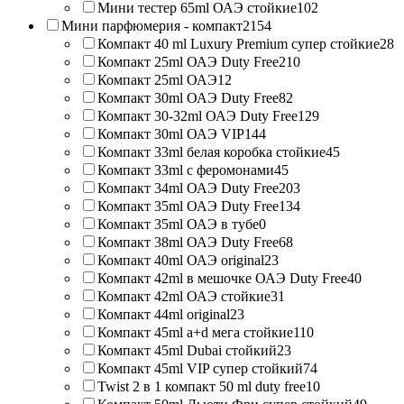
Мини тестер 65ml ОАЭ стойкие
102
Мини парфюмерия - компакт
2154
Компакт 40 ml Luxury Premium супер стойкие
28
Компакт 25ml ОАЭ Duty Free
210
Компакт 25ml ОАЭ
12
Компакт 30ml ОАЭ Duty Free
82
Компакт 30-32ml ОАЭ Duty Free
129
Компакт 30ml ОАЭ VIP
144
Компакт 33ml белая коробка стойкие
45
Компакт 33ml с феромонами
45
Компакт 34ml ОАЭ Duty Free
203
Компакт 35ml ОАЭ Duty Free
134
Компакт 35ml ОАЭ в тубе
0
Компакт 38ml ОАЭ Duty Free
68
Компакт 40ml ОАЭ original
23
Компакт 42ml в мешочке ОАЭ Duty Free
40
Компакт 42ml ОАЭ стойкие
31
Компакт 44ml original
23
Компакт 45ml a+d мега стойкие
110
Компакт 45ml Dubai стойкий
23
Компакт 45ml VIP супер стойкий
74
Twist 2 в 1 компакт 50 ml duty free
10