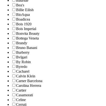
Baursde
Bea's
Billie Eilish
BioAqua
Boadicea
Bois 1920
Bois Imperial
Bonvita Beauty
Bottega Veneta
Brandy
Bruno Banani
Burberry
Bvlgari
By Robin
Byredo
Cacharel
Calvin Klein
Carner Barcelona
Carolina Herrera
Cartier
Casamorati
Celine
Cerruti