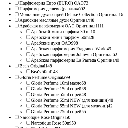
Парфюмерия Евро (EURO) ОАЭ
73
Парфюмерия дешево (реплика)
92
Молочные духи-спрей Deluxe Collection Оригинал
16
Арабские масляные духи Оригинал
48
Арабская парфюмерия ОАЭ Оригинал
1111
Арабский мини парфюм 30 ml
10
Арабский мини-парфюм 50ml
28
Арабские духи ОАЭ
998
Арабская парфюмерия Fragrance World
49
Арабская парфюмерия Johnwin Оригинал
62
Арабская парфюмерия La Parretta Оригинал
0
Bea's Original
148
Bea's 50ml
148
Gloria Perfume Original
299
Gloria Perfume 10ml масло
68
Gloria Perfume 15ml спрей
38
Gloria Perfume 55ml спрей
48
Gloria Perfume 55ml NEW (для женщин)
48
Gloria Perfume 55ml NEW (для мужчин)
42
Gloria Perfume 75ml спрей
55
Narcotique Rose Original
50
Narcotique Rose 50ml
50