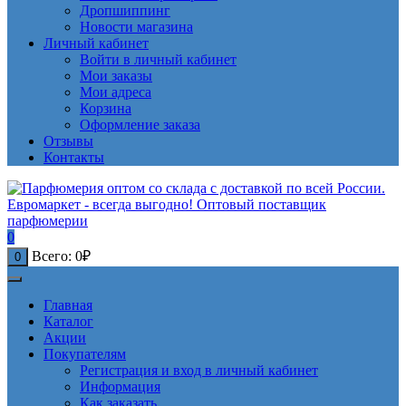
Дропшиппинг
Новости магазина
Личный кабинет
Войти в личный кабинет
Мои заказы
Мои адреса
Корзина
Оформление заказа
Отзывы
Контакты
0
Всего:
0
₽
0
Главная
Каталог
Акции
Покупателям
Регистрация и вход в личный кабинет
Информация
Как заказать