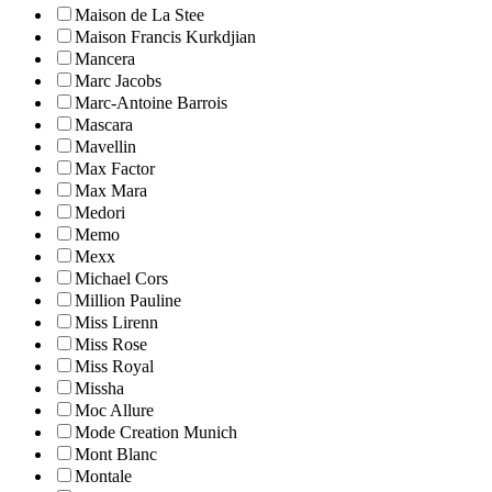
Maison de La Stee
Maison Francis Kurkdjian
Mancera
Marc Jacobs
Marc-Antoine Barrois
Mascara
Mavellin
Max Factor
Max Mara
Medori
Memo
Mexx
Michael Cors
Million Pauline
Miss Lirenn
Miss Rose
Miss Royal
Missha
Moc Allure
Mode Creation Munich
Mont Blanc
Montale