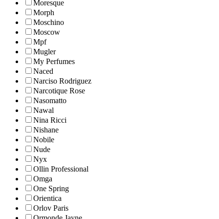
Moresque
Morph
Moschino
Moscow
Mpf
Mugler
My Perfumes
Naced
Narciso Rodriguez
Narcotique Rose
Nasomatto
Nawal
Nina Ricci
Nishane
Nobile
Nude
Nyx
Ollin Professional
Omga
One Spring
Orientica
Orlov Paris
Ormonde Jayne