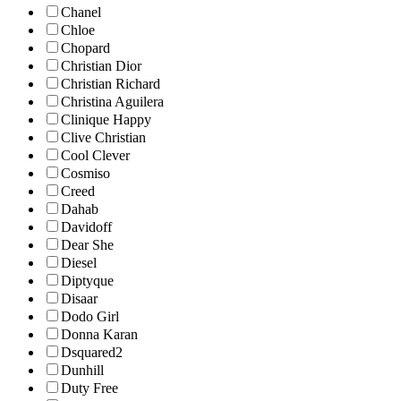
Chanel
Chloe
Chopard
Christian Dior
Christian Richard
Christina Aguilera
Clinique Happy
Clive Christian
Cool Clever
Cosmiso
Creed
Dahab
Davidoff
Dear She
Diesel
Diptyque
Disaar
Dodo Girl
Donna Karan
Dsquared2
Dunhill
Duty Free