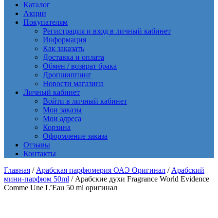
Каталог
Акции
Покупателям
Регистрация и вход в личный кабинет
Информация
Как заказать
Доставка и оплата
Обмен / возврат брака
Дропшиппинг
Новости магазина
Личный кабинет
Войти в личный кабинет
Мои заказы
Мои адреса
Корзина
Оформление заказа
Отзывы
Контакты
Главная
/
Арабская парфюмерия ОАЭ Оригинал
/
Арабский
мини-парфюм 50ml
/ Арабские духи Fragrance World Evidence
Comme Une L’Eau 50 ml оригинал