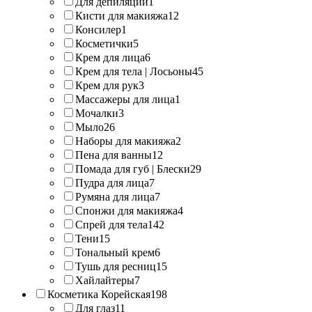
Для депиляции
1
Кисти для макияжа
12
Консилер
1
Косметички
5
Крем для лица
6
Крем для тела | Лосьоны
45
Крем для рук
3
Массажеры для лица
1
Мочалки
3
Мыло
26
Наборы для макияжа
2
Пена для ванны
12
Помада для губ | Блески
29
Пудра для лица
7
Румяна для лица
7
Спонжи для макияжа
4
Спрей для тела
142
Тени
15
Тональный крем
6
Тушь для ресниц
15
Хайлайтеры
7
Косметика Корейская
198
Для глаз
11