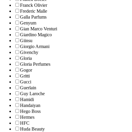
Franck Olivier
Frederic Malle
Galla Parfums
Genyum
Gian Marco Venturi
Giardino Magico
Giinsu
Giorgio Armani
Givenchy
Gloria
Gloria Perfumes
Gogor
Gritti
Gucci
Guerlain
Guy Laroche
Hamidi
Handaiyan
Hego Boss
Hermes
HFC
Huda Beauty