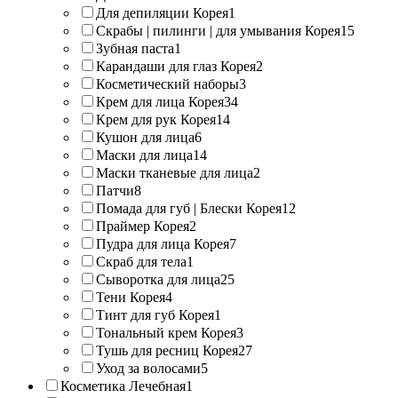
Для депиляции Корея
1
Скрабы | пилинги | для умывания Корея
15
Зубная паста
1
Карандаши для глаз Корея
2
Косметический наборы
3
Крем для лица Корея
34
Крем для рук Корея
14
Кушон для лица
6
Маски для лица
14
Маски тканевые для лица
2
Патчи
8
Помада для губ | Блески Корея
12
Праймер Корея
2
Пудра для лица Корея
7
Скраб для тела
1
Сыворотка для лица
25
Тени Корея
4
Тинт для губ Корея
1
Тональный крем Корея
3
Тушь для ресниц Корея
27
Уход за волосами
5
Косметика Лечебная
1