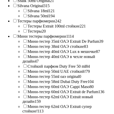
Shaik 50ml Original
21
Silvana Original
315
Silvana 18ml
121
Silvana 50ml
194
Тестеры парфюмерии
242
Тестеры Extrait 100ml стойкие
221
Тестеры
20
Мини тестеры парфюмерии
1114
Мини-тестер 35ml ОАЭ Extrait De Parfum
39
Мини-тестер 38ml ОАЭ стойкие
83
Мини-тестер 40ml ОАЭ Lux в мешочке
87
Мини-тестер 40ml ОАЭ в чехле новый
дизайн
47
Стойкий парфюм Duty Free 50 ml
84
Мини-тестер 50ml UAE стойкий!
79
Мини-тестер 55ml оаэ original
0
Мини-тестер 58ml Dubai Duty Free
104
Мини-тестер 60ml ОАЭ Cappi Maso
80
Мини-тестер 60ml ОАЭ Extrait de Parfum
136
Мини-тестер 62ml ОАЭ Extrait новый
дизайн
159
Мини-тестер 62ml ОАЭ Extrait супер
стойкие!
113