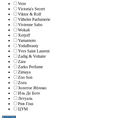
Veze
Victoria's Secret
Viktor & Rolf
Vilhelm Parfumerie
Vivienne Sabo
Wokali
Xerjoff
Yamamoto
YodaBeauty
Yves Saint Laurent
Zadig & Voltaire
Zara
Zarko Perfume
Zimaya
Zoo Son
Zozu
Золотое Яблоко
Иль Де Боте
Летуаль
Рив Гош
ЦУМ