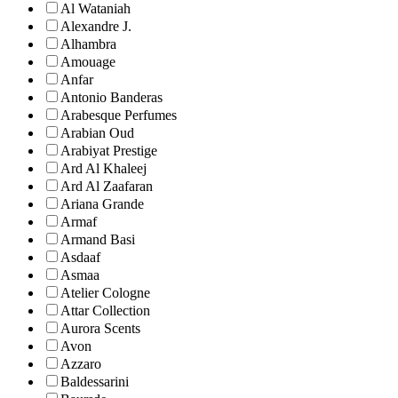
Al Wataniah
Alexandre J.
Alhambra
Amouage
Anfar
Antonio Banderas
Arabesque Perfumes
Arabian Oud
Arabiyat Prestige
Ard Al Khaleej
Ard Al Zaafaran
Ariana Grande
Armaf
Armand Basi
Asdaaf
Asmaa
Atelier Cologne
Attar Collection
Aurora Scents
Avon
Azzaro
Baldessarini