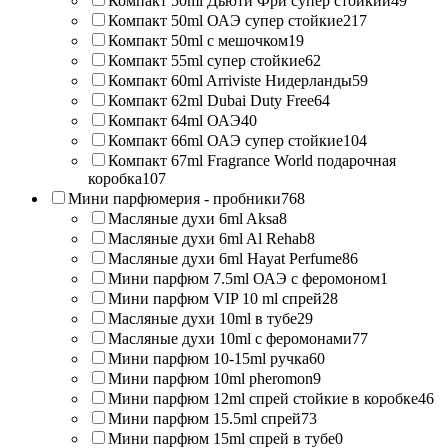
Компакт 50ml Дьюти Фри супер стойкий
49
Компакт 50ml ОАЭ супер стойкие
217
Компакт 50ml с мешочком
19
Компакт 55ml супер стойкие
62
Компакт 60ml Arriviste Нидерланды
59
Компакт 62ml Dubai Duty Free
64
Компакт 64ml ОАЭ
40
Компакт 66ml ОАЭ супер стойкие
104
Компакт 67ml Fragrance World подарочная
коробка
107
Мини парфюмерия - пробники
768
Масляные духи 6ml Aksa
8
Масляные духи 6ml Al Rehab
8
Масляные духи 6ml Hayat Perfume
86
Мини парфюм 7.5ml ОАЭ с феромоном
1
Мини парфюм VIP 10 ml спрей
28
Масляные духи 10ml в тубе
29
Масляные духи 10ml с феромонами
77
Мини парфюм 10-15ml ручка
60
Мини парфюм 10ml pheromon
9
Мини парфюм 12ml спрей стойкие в коробке
46
Мини парфюм 15.5ml спрей
73
Мини парфюм 15ml спрей в тубе
0