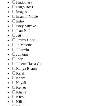
Hudomary
Hugo Boss
Images
Iman of Noble
Initio
Issey Miyake
Jean Paul
Jett
Jimmy Choo
Jo Malone
Johnwin
Jomtam
Joop!
Juliette Has a Gun
Kailya Beauty
Kajal
Karite
Kayali
Kenzo
Khalis
Kiko
Kilian