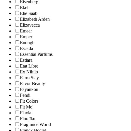
Eisenberg
Ekel
Elie Saab
Elizabeth Arden
Elizavecca
Emaar
Emper
Enough
Escada
Essential Parfums
Estiara
Etat Libre
Ex Nihilo
Farm Stay
Favor Beauty
Fayankou
Fendi
Fit Colors
Fit Me!
Flavia
Floraïku
Fragrance World
Franck Boclet