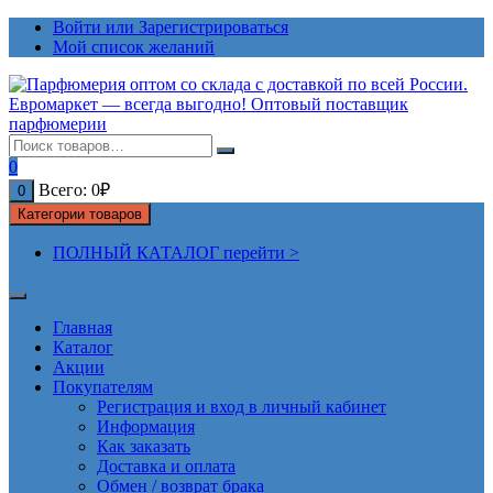
Перейти
Войти или Зарегистрироваться
к
Мой список желаний
содержимому
0
Всего:
0
₽
0
Категории товаров
ПОЛНЫЙ КАТАЛОГ перейти >
Главная
Каталог
Акции
Покупателям
Регистрация и вход в личный кабинет
Информация
Как заказать
Доставка и оплата
Обмен / возврат брака