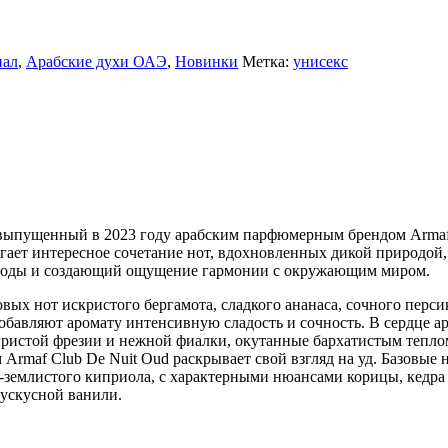
нал
,
Арабские духи ОАЭ
,
Новинки
Метка:
унисекс
 выпущенный в 2023 году арабским парфюмерным брендом Armaf
гает интересное сочетание нот, вдохновленных дикой природой,
роды и создающий ощущение гармонии с окружающим миром.
вых нот искристого бергамота, сладкого ананаса, сочного перси
обавляют аромату интенсивную сладость и сочность. В сердце а
гристой фрезии и нежной фиалки, окутанные бархатистым тепло
rmaf Club De Nuit Oud раскрывает свой взгляд на уд. Базовые 
-землистого киприола, с характерными нюансами корицы, кедра
мускусной ванили.