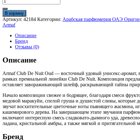
Количество
товара
Арабские
В корзину
духи
Артикул:
42184
Категории:
Арабская парфюмерия ОАЭ Ориги
Armaf
Armaf
Club
De
Описание
Nuit
Бренд
Oud
Отзывы (0)
100
ml
Описание
оригинал
Armaf Club De Nuit Oud — восточный удовый унисекс-аромат,
рамках премиальной линейки Club De Nuit. Композиция предла
оставляет завораживающий шлейф, раскрывающий тайны при
Начало композиции свежее и бодрящее, благодаря смеси фрукто
медовой маракуйи, спелой груша и душистой сливы, которые д
звучат восхитительные цветочные ноты пьянящего жасмина, и
кашемирового дерева. На завершающем этапе звучания парфюм A
включают интересную смесь сладковато-дымного уда, древесно
ладана, кристальной амбры, а также мягкой и притягательной 
Бренд