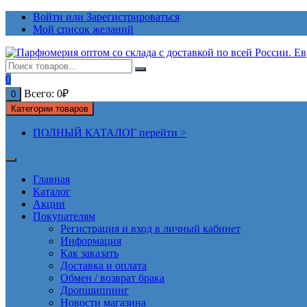
Перейти
Войти или Зарегистрироваться
к
Мой список желаний
содержимому
0
Всего:
0
₽
0
Категории товаров
ПОЛНЫЙ КАТАЛОГ перейти >
Главная
Каталог
Акции
Покупателям
Регистрация и вход в личный кабинет
Информация
Как заказать
Доставка и оплата
Обмен / возврат брака
Дропшиппинг
Новости магазина