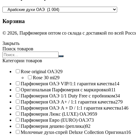
Корзина
© 2026, Парфюмерия оптом со склада с доставкой по всей Рос
Закрыть
Поиск товаров
Search
products:
Категории товаров
Rose original ОАЭ
29
Rose 30 ml
29
Парфюмерия ОАЭ VIP/1:1 гарантия качества
14
Оригинальная Парфюмерия с маркировкой
11
Парфюмерия ОАЭ 1/1 Duty Free с пробником
34
Парфюмерия ОАЭ A+ / 1:1 гарантия качества
279
Парфюмерия ОАЭ A + D / 1:1 гарантия качества
146
Парфюмерия Люкс (LUXE) ОАЭ
959
Парфюмерия Евро (EURO) ОАЭ
73
Парфюмерия дешево (реплика)
92
Молочные духи-спрей Deluxe Collection Оригинал
16