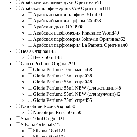
Арабские масляные духи Оригинал
48
Арабская парфюмерия ОАЭ Оригинал
1111
Арабский мини парфюм 30 ml
10
Арабский мини-парфюм 50ml
28
Арабские духи ОАЭ
998
Арабская парфюмерия Fragrance World
49
Арабская парфюмерия Johnwin Оригинал
62
Арабская парфюмерия La Parretta Оригинал
0
Bea's Original
148
Bea's 50ml
148
Gloria Perfume Original
299
Gloria Perfume 10ml масло
68
Gloria Perfume 15ml спрей
38
Gloria Perfume 55ml спрей
48
Gloria Perfume 55ml NEW (для женщин)
48
Gloria Perfume 55ml NEW (для мужчин)
42
Gloria Perfume 75ml спрей
55
Narcotique Rose Original
50
Narcotique Rose 50ml
50
Shaik 50ml Original
21
Silvana Original
315
Silvana 18ml
121
Silvana 50ml
194