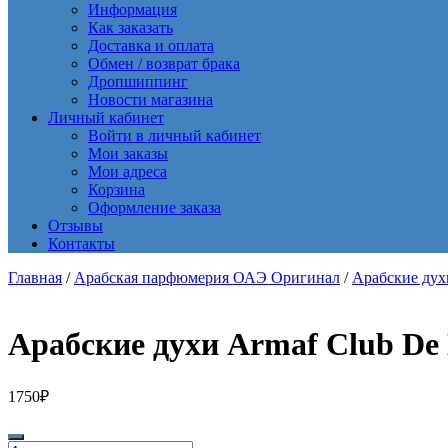
Информация
Как заказать
Доставка и оплата
Обмен / возврат брака
Дропшиппинг
Новости магазина
Личный кабинет
Войти в личный кабинет
Мои заказы
Мои адреса
Корзина
Оформление заказа
Отзывы
Контакты
Главная
/
Арабская парфюмерия ОАЭ Оригинал
/
Арабские ду
Арабские духи Armaf Club De 
1750
₽