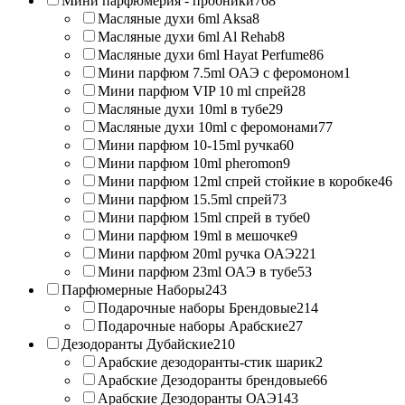
Мини парфюмерия - пробники
768
Масляные духи 6ml Aksa
8
Масляные духи 6ml Al Rehab
8
Масляные духи 6ml Hayat Perfume
86
Мини парфюм 7.5ml ОАЭ с феромоном
1
Мини парфюм VIP 10 ml спрей
28
Масляные духи 10ml в тубе
29
Масляные духи 10ml с феромонами
77
Мини парфюм 10-15ml ручка
60
Мини парфюм 10ml pheromon
9
Мини парфюм 12ml спрей стойкие в коробке
46
Мини парфюм 15.5ml спрей
73
Мини парфюм 15ml спрей в тубе
0
Мини парфюм 19ml в мешочке
9
Мини парфюм 20ml ручка ОАЭ
221
Мини парфюм 23ml ОАЭ в тубе
53
Парфюмерные Наборы
243
Подарочные наборы Брендовые
214
Подарочные наборы Арабские
27
Дезодоранты Дубайские
210
Арабские дезодоранты-стик шарик
2
Арабские Дезодоранты брендовые
66
Арабские Дезодоранты ОАЭ
143