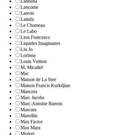
Lanbena
Lancome
Lanvin
Lattafa
Le Chameau
Le Labo
Lion Francesco
Liquides Imaginaires
Liu Jo
Lorinna
Louis Vuitton
M. Micallef
Mac
Maison de La Stee
Maison Francis Kurkdjian
Mancera
Marc Jacobs
Marc-Antoine Barrois
Mascara
Mavellin
Max Factor
Max Mara
Medori