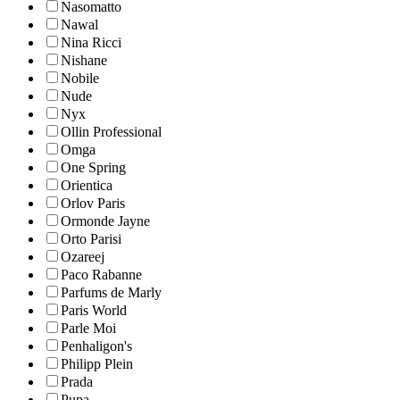
Nasomatto
Nawal
Nina Ricci
Nishane
Nobile
Nude
Nyx
Ollin Professional
Omga
One Spring
Orientica
Orlov Paris
Ormonde Jayne
Orto Parisi
Ozareej
Paco Rabanne
Parfums de Marly
Paris World
Parle Moi
Penhaligon's
Philipp Plein
Prada
Pupa