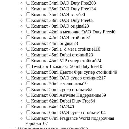
Компакт 34ml ОАЭ Duty Free
203
Компакт 35ml ОАЭ Duty Free
134
Компакт 35ml ОАЭ в тубе
0
Компакт 38ml ОАЭ Duty Free
68
Компакт 40ml ОАЭ original
23
Компакт 42ml в мешочке ОАЭ Duty Free
40
Компакт 42ml ОАЭ стойкие
31
Компакт 44ml original
23
Компакт 45ml a+d мега стойкие
110
Компакт 45ml Dubai стойкий
23
Компакт 45ml VIP супер стойкий
74
Twist 2 в 1 компакт 50 ml duty free
10
Компакт 50ml Дьюти Фри супер стойкий
49
Компакт 50ml ОАЭ супер стойкие
217
Компакт 50ml с мешочком
19
Компакт 55ml супер стойкие
62
Компакт 60ml Arriviste Нидерланды
59
Компакт 62ml Dubai Duty Free
64
Компакт 64ml ОАЭ
40
Компакт 66ml ОАЭ супер стойкие
104
Компакт 67ml Fragrance World подарочная
коробка
107