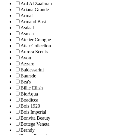
Ard Al Zaafaran
Ariana Grande
Armaf
Armand Basi
Asdaaf
Asmaa
Atelier Cologne
Attar Collection
Aurora Scents
Avon
Azzaro
Baldessarini
Baursde
Bea's
Billie Eilish
BioAqua
Boadicea
Bois 1920
Bois Imperial
Bonvita Beauty
Bottega Veneta
Brandy