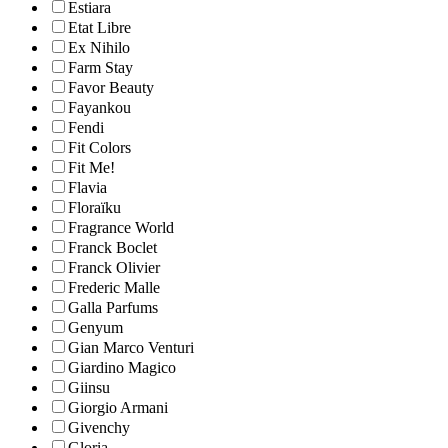
Estiara
Etat Libre
Ex Nihilo
Farm Stay
Favor Beauty
Fayankou
Fendi
Fit Colors
Fit Me!
Flavia
Floraïku
Fragrance World
Franck Boclet
Franck Olivier
Frederic Malle
Galla Parfums
Genyum
Gian Marco Venturi
Giardino Magico
Giinsu
Giorgio Armani
Givenchy
Gloria