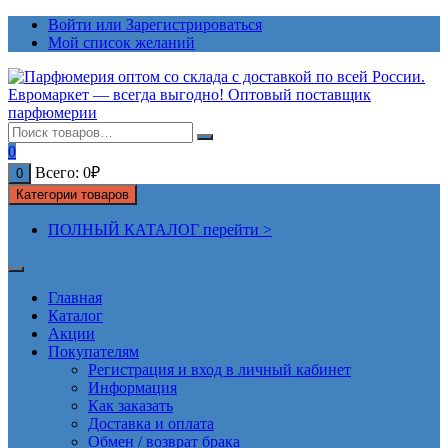
Перейти
Войти или Зарегистрироваться
к
Мой список желаний
содержимому
0
Всего:
0
₽
0
Категории товаров
ПОЛНЫЙ КАТАЛОГ перейти >
Главная
Каталог
Акции
Покупателям
Регистрация и вход в личный кабинет
Информация
Как заказать
Доставка и оплата
Обмен / возврат брака