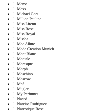
Memo
Mexx
Michael Cors
Million Pauline
Miss Lirenn
Miss Rose
Miss Royal
Missha
Moc Allure
Mode Creation Munich
Mont Blanc
Montale
Moresque
Morph
Moschino
Moscow
Mpf
Mugler
My Perfumes
Naced
Narciso Rodriguez
Narcotique Rose