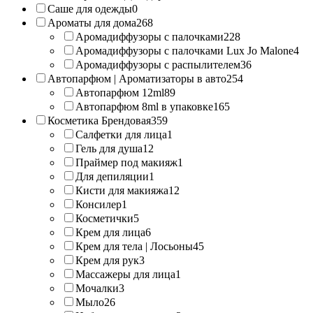
Саше для одежды
0
Ароматы для дома
268
Аромадиффузоры с палочками
228
Аромадиффузоры с палочками Lux Jo Malone
4
Аромадиффузоры с распылителем
36
Автопарфюм | Ароматизаторы в авто
254
Автопарфюм 12ml
89
Автопарфюм 8ml в упаковке
165
Косметика Брендовая
359
Салфетки для лица
1
Гель для душа
12
Праймер под макияж
1
Для депиляции
1
Кисти для макияжа
12
Консилер
1
Косметички
5
Крем для лица
6
Крем для тела | Лосьоны
45
Крем для рук
3
Массажеры для лица
1
Мочалки
3
Мыло
26