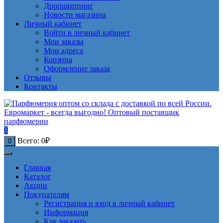
Дропшиппинг
Новости магазина
Личный кабинет
Войти в личный кабинет
Мои заказы
Мои адреса
Корзина
Оформление заказа
Отзывы
Контакты
0
Всего:
0
₽
0
Главная
Каталог
Акции
Покупателям
Регистрация и вход в личный кабинет
Информация
Как заказать