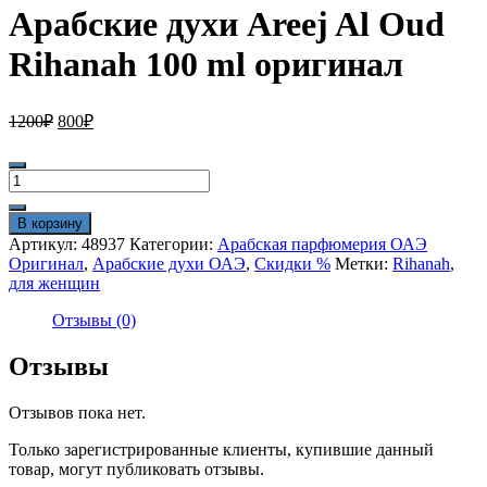
Арабские духи Areej Al Oud
Rihanah 100 ml оригинал
Первоначальная
Текущая
1200
₽
800
₽
цена
цена:
составляла
800₽.
Количество
1200₽.
товара
Арабские
В корзину
духи
Артикул:
48937
Категории:
Арабская парфюмерия ОАЭ
Areej
Оригинал
,
Арабские духи ОАЭ
,
Скидки %
Метки:
Rihanah
,
Al
для женщин
Oud
Rihanah
Отзывы (0)
100
ml
Отзывы
оригинал
Отзывов пока нет.
Только зарегистрированные клиенты, купившие данный
товар, могут публиковать отзывы.