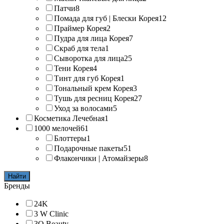
Патчи
8
Помада для губ | Блески Корея
12
Праймер Корея
2
Пудра для лица Корея
7
Скраб для тела
1
Сыворотка для лица
25
Тени Корея
4
Тинт для губ Корея
1
Тональный крем Корея
3
Тушь для ресниц Корея
27
Уход за волосами
5
Косметика Лечебная
1
1000 мелочей
61
Блоттеры
1
Подарочные пакеты
51
Флакончики | Атомайзеры
8
Найти
Бренды
24K
3 W Clinic
3Q Beauty