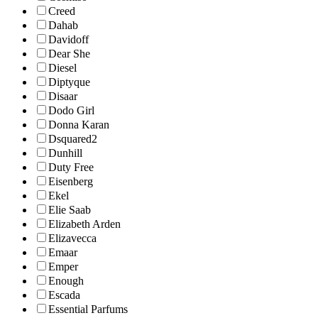
Creed
Dahab
Davidoff
Dear She
Diesel
Diptyque
Disaar
Dodo Girl
Donna Karan
Dsquared2
Dunhill
Duty Free
Eisenberg
Ekel
Elie Saab
Elizabeth Arden
Elizavecca
Emaar
Emper
Enough
Escada
Essential Parfums