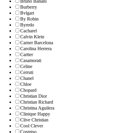
Bruno Banani
Burberry
Bvlgari
By Robin
Byredo
Cacharel
Calvin Klein
Carner Barcelona
Carolina Herrera
Cartier
Casamorati
Celine
Cerruti
Chanel
Chloe
Chopard
Christian Dior
Christian Richard
Christina Aguilera
Clinique Happy
Clive Christian
Cool Clever
Cosmiso