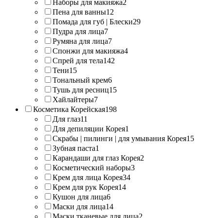
Наборы для макияжа
2
Пена для ванны
12
Помада для губ | Блески
29
Пудра для лица
7
Румяна для лица
7
Спонжи для макияжа
4
Спрей для тела
142
Тени
15
Тональный крем
6
Тушь для ресниц
15
Хайлайтеры
7
Косметика Корейская
198
Для глаз
11
Для депиляции Корея
1
Скрабы | пилинги | для умывания Корея
15
Зубная паста
1
Карандаши для глаз Корея
2
Косметический наборы
3
Крем для лица Корея
34
Крем для рук Корея
14
Кушон для лица
6
Маски для лица
14
Маски тканевые для лица
2