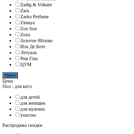
Zadig & Voltaire
Zara
Zarko Perfume
Zimaya
Zoo Son
Zozu
Золотое Яблоко
Иль Де Боте
Летуаль
Рив Гош
ЦУМ
Найти
Цена
Пол - для кого
для детей
для женщин
для мужчин
унисекс
Распродажа скидки