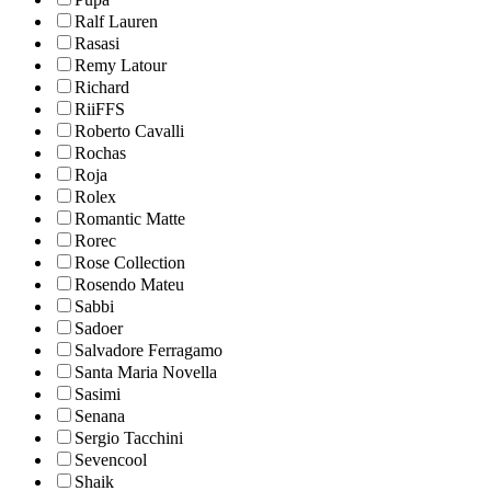
Ralf Lauren
Rasasi
Remy Latour
Richard
RiiFFS
Roberto Cavalli
Rochas
Roja
Rolex
Romantic Matte
Rorec
Rose Collection
Rosendo Mateu
Sabbi
Sadoer
Salvadore Ferragamo
Santa Maria Novella
Sasimi
Senana
Sergio Tacchini
Sevencool
Shaik