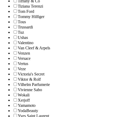
Tiffany & Co
Tiziana Terenzi
Tom Ford
Tommy Hilfiger
Tous
Trussardi
Tuz
Ushas
Valentino
Van Cleef & Arpels
Venzen
Versace
Vertus
Veze
Victoria's Secret
Viktor & Rolf
Vilhelm Parfumerie
Vivienne Sabo
Wokali
Xerjoff
Yamamoto
YodaBeauty
Yves Saint Laurent