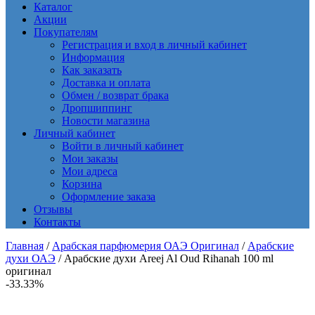
Каталог
Акции
Покупателям
Регистрация и вход в личный кабинет
Информация
Как заказать
Доставка и оплата
Обмен / возврат брака
Дропшиппинг
Новости магазина
Личный кабинет
Войти в личный кабинет
Мои заказы
Мои адреса
Корзина
Оформление заказа
Отзывы
Контакты
Главная
/
Арабская парфюмерия ОАЭ Оригинал
/
Арабские
духи ОАЭ
/ Арабские духи Areej Al Oud Rihanah 100 ml
оригинал
-33.33%