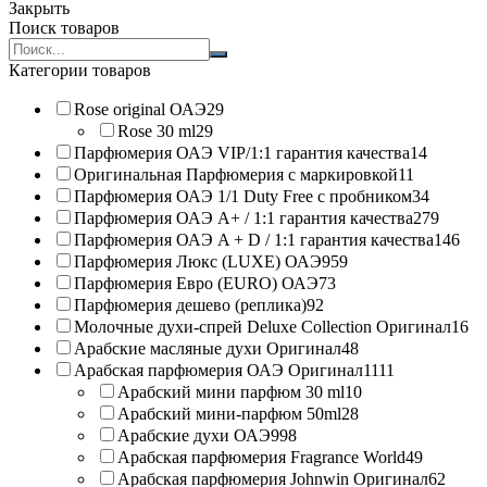
Закрыть
Поиск товаров
Search
products:
Категории товаров
Rose original ОАЭ
29
Rose 30 ml
29
Парфюмерия ОАЭ VIP/1:1 гарантия качества
14
Оригинальная Парфюмерия с маркировкой
11
Парфюмерия ОАЭ 1/1 Duty Free с пробником
34
Парфюмерия ОАЭ A+ / 1:1 гарантия качества
279
Парфюмерия ОАЭ A + D / 1:1 гарантия качества
146
Парфюмерия Люкс (LUXE) ОАЭ
959
Парфюмерия Евро (EURO) ОАЭ
73
Парфюмерия дешево (реплика)
92
Молочные духи-спрей Deluxe Collection Оригинал
16
Арабские масляные духи Оригинал
48
Арабская парфюмерия ОАЭ Оригинал
1111
Арабский мини парфюм 30 ml
10
Арабский мини-парфюм 50ml
28
Арабские духи ОАЭ
998
Арабская парфюмерия Fragrance World
49
Арабская парфюмерия Johnwin Оригинал
62