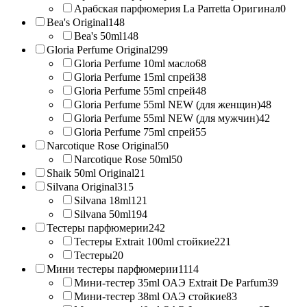
Арабская парфюмерия La Parretta Оригинал
0
Bea's Original
148
Bea's 50ml
148
Gloria Perfume Original
299
Gloria Perfume 10ml масло
68
Gloria Perfume 15ml спрей
38
Gloria Perfume 55ml спрей
48
Gloria Perfume 55ml NEW (для женщин)
48
Gloria Perfume 55ml NEW (для мужчин)
42
Gloria Perfume 75ml спрей
55
Narcotique Rose Original
50
Narcotique Rose 50ml
50
Shaik 50ml Original
21
Silvana Original
315
Silvana 18ml
121
Silvana 50ml
194
Тестеры парфюмерии
242
Тестеры Extrait 100ml стойкие
221
Тестеры
20
Мини тестеры парфюмерии
1114
Мини-тестер 35ml ОАЭ Extrait De Parfum
39
Мини-тестер 38ml ОАЭ стойкие
83