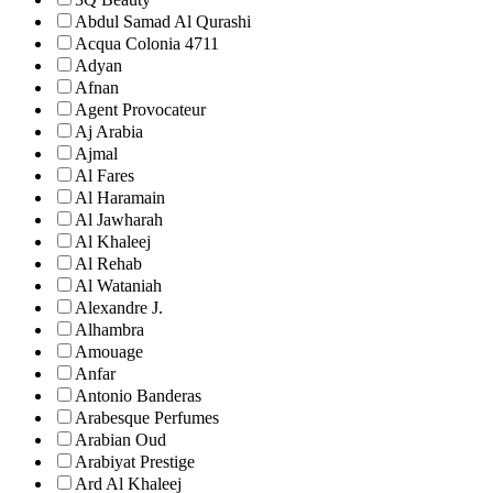
Abdul Samad Al Qurashi
Acqua Colonia 4711
Adyan
Afnan
Agent Provocateur
Aj Arabia
Ajmal
Al Fares
Al Haramain
Al Jawharah
Al Khaleej
Al Rehab
Al Wataniah
Alexandre J.
Alhambra
Amouage
Anfar
Antonio Banderas
Arabesque Perfumes
Arabian Oud
Arabiyat Prestige
Ard Al Khaleej