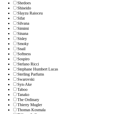
Shedoes
Shiseido
SIayzu Raioceu
Sifat
Silvana
Simimi
Sinana
Sisley
Smoky
Snail
Softness
Sospiro
Stefano Ricci
Stephane Humbert Lucas
Sterling Parfums
Swarovski
Syn-Ake
Taboo
Tanako
The Ordinary
Thierry Mugler
Thomas Kosmala