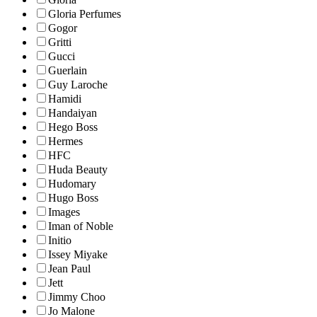
Gloria Perfumes
Gogor
Gritti
Gucci
Guerlain
Guy Laroche
Hamidi
Handaiyan
Hego Boss
Hermes
HFC
Huda Beauty
Hudomary
Hugo Boss
Images
Iman of Noble
Initio
Issey Miyake
Jean Paul
Jett
Jimmy Choo
Jo Malone