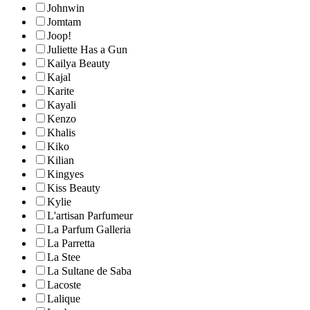
Johnwin
Jomtam
Joop!
Juliette Has a Gun
Kailya Beauty
Kajal
Karite
Kayali
Kenzo
Khalis
Kiko
Kilian
Kingyes
Kiss Beauty
Kylie
L'artisan Parfumeur
La Parfum Galleria
La Parretta
La Stee
La Sultane de Saba
Lacoste
Lalique