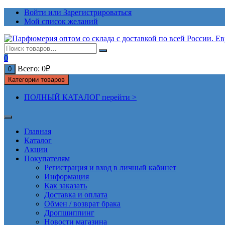
Перейти
Войти или Зарегистрироваться
к
Мой список желаний
содержимому
0
Всего:
0
₽
0
Категории товаров
ПОЛНЫЙ КАТАЛОГ перейти >
Главная
Каталог
Акции
Покупателям
Регистрация и вход в личный кабинет
Информация
Как заказать
Доставка и оплата
Обмен / возврат брака
Дропшиппинг
Новости магазина