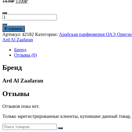
1438
₽
1100
₽
цена
цена:
составляла
1100₽.
Количество
1438₽.
товара
Арабские
В корзину
духи
Артикул:
42182
Категории:
Арабская парфюмерия ОАЭ Ориги
Ard
Ard Al Zaafaran
Al
Zaafaran
Бренд
Bint
Отзывы (0)
Hooran
Green
Бренд
100
ml
Ard Al Zaafaran
оригинал
Отзывы
Отзывов пока нет.
Только зарегистрированные клиенты, купившие данный товар,