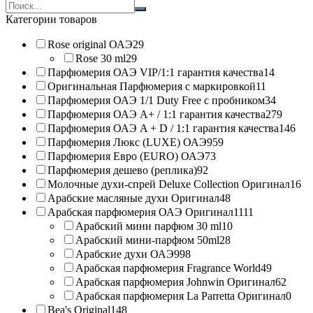
Search
products:
Категории товаров
Rose original ОАЭ
29
Rose 30 ml
29
Парфюмерия ОАЭ VIP/1:1 гарантия качества
14
Оригинальная Парфюмерия с маркировкой
11
Парфюмерия ОАЭ 1/1 Duty Free с пробником
34
Парфюмерия ОАЭ A+ / 1:1 гарантия качества
279
Парфюмерия ОАЭ A + D / 1:1 гарантия качества
146
Парфюмерия Люкс (LUXE) ОАЭ
959
Парфюмерия Евро (EURO) ОАЭ
73
Парфюмерия дешево (реплика)
92
Молочные духи-спрей Deluxe Collection Оригинал
16
Арабские масляные духи Оригинал
48
Арабская парфюмерия ОАЭ Оригинал
1111
Арабский мини парфюм 30 ml
10
Арабский мини-парфюм 50ml
28
Арабские духи ОАЭ
998
Арабская парфюмерия Fragrance World
49
Арабская парфюмерия Johnwin Оригинал
62
Арабская парфюмерия La Parretta Оригинал
0
Bea's Original
148