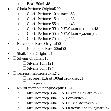
Bea's 50ml
148
Gloria Perfume Original
299
Gloria Perfume 10ml масло
68
Gloria Perfume 15ml спрей
38
Gloria Perfume 55ml спрей
48
Gloria Perfume 55ml NEW (для женщин)
48
Gloria Perfume 55ml NEW (для мужчин)
42
Gloria Perfume 75ml спрей
55
Narcotique Rose Original
50
Narcotique Rose 50ml
50
Shaik 50ml Original
21
Silvana Original
315
Silvana 18ml
121
Silvana 50ml
194
Тестеры парфюмерии
242
Тестеры Extrait 100ml стойкие
221
Тестеры
20
Мини тестеры парфюмерии
1114
Мини-тестер 35ml ОАЭ Extrait De Parfum
39
Мини-тестер 38ml ОАЭ стойкие
83
Мини-тестер 40ml ОАЭ Lux в мешочке
87
Мини-тестер 40ml ОАЭ в чехле новый дизайн
47