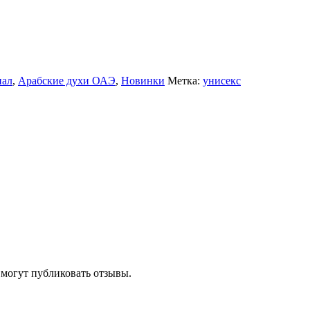
нал
,
Арабские духи ОАЭ
,
Новинки
Метка:
унисекс
 могут публиковать отзывы.