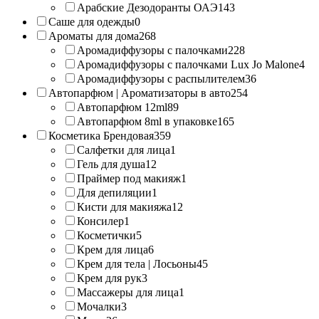
Арабские Дезодоранты ОАЭ
143
Саше для одежды
0
Ароматы для дома
268
Аромадиффузоры с палочками
228
Аромадиффузоры с палочками Lux Jo Malone
4
Аромадиффузоры с распылителем
36
Автопарфюм | Ароматизаторы в авто
254
Автопарфюм 12ml
89
Автопарфюм 8ml в упаковке
165
Косметика Брендовая
359
Салфетки для лица
1
Гель для душа
12
Праймер под макияж
1
Для депиляции
1
Кисти для макияжа
12
Консилер
1
Косметички
5
Крем для лица
6
Крем для тела | Лосьоны
45
Крем для рук
3
Массажеры для лица
1
Мочалки
3