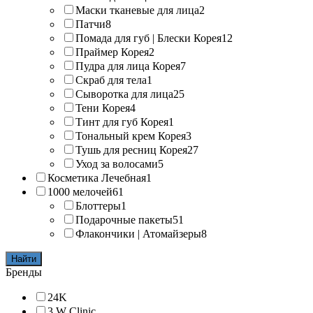
Маски тканевые для лица
2
Патчи
8
Помада для губ | Блески Корея
12
Праймер Корея
2
Пудра для лица Корея
7
Скраб для тела
1
Сыворотка для лица
25
Тени Корея
4
Тинт для губ Корея
1
Тональный крем Корея
3
Тушь для ресниц Корея
27
Уход за волосами
5
Косметика Лечебная
1
1000 мелочей
61
Блоттеры
1
Подарочные пакеты
51
Флакончики | Атомайзеры
8
Найти
Бренды
24K
3 W Clinic