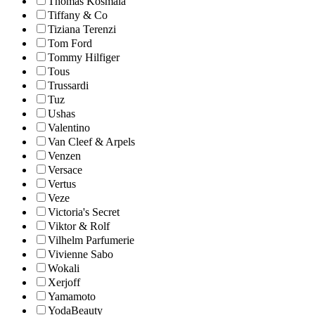
Thomas Kosmala
Tiffany & Co
Tiziana Terenzi
Tom Ford
Tommy Hilfiger
Tous
Trussardi
Tuz
Ushas
Valentino
Van Cleef & Arpels
Venzen
Versace
Vertus
Veze
Victoria's Secret
Viktor & Rolf
Vilhelm Parfumerie
Vivienne Sabo
Wokali
Xerjoff
Yamamoto
YodaBeauty