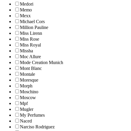
Medori
Memo
Mexx
Michael Cors
Million Pauline
Miss Lirenn
Miss Rose
Miss Royal
Missha
Moc Allure
Mode Creation Munich
Mont Blanc
Montale
Moresque
Morph
Moschino
Moscow
Mpf
Mugler
My Perfumes
Naced
Narciso Rodriguez