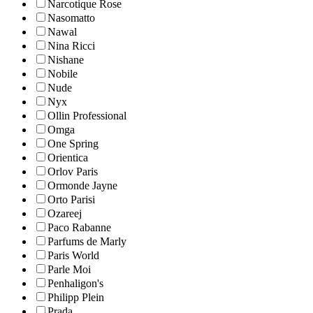
Narcotique Rose
Nasomatto
Nawal
Nina Ricci
Nishane
Nobile
Nude
Nyx
Ollin Professional
Omga
One Spring
Orientica
Orlov Paris
Ormonde Jayne
Orto Parisi
Ozareej
Paco Rabanne
Parfums de Marly
Paris World
Parle Moi
Penhaligon's
Philipp Plein
Prada