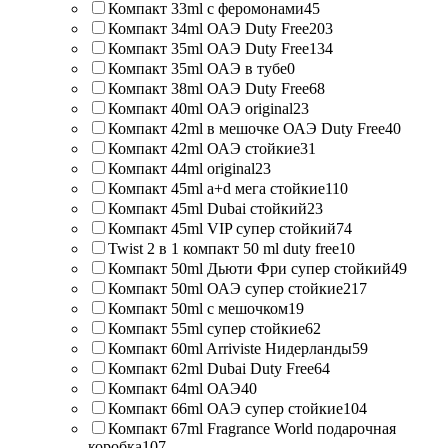
Компакт 33ml с феромонами
45
Компакт 34ml ОАЭ Duty Free
203
Компакт 35ml ОАЭ Duty Free
134
Компакт 35ml ОАЭ в тубе
0
Компакт 38ml ОАЭ Duty Free
68
Компакт 40ml ОАЭ original
23
Компакт 42ml в мешочке ОАЭ Duty Free
40
Компакт 42ml ОАЭ стойкие
31
Компакт 44ml original
23
Компакт 45ml a+d мега стойкие
110
Компакт 45ml Dubai стойкий
23
Компакт 45ml VIP супер стойкий
74
Twist 2 в 1 компакт 50 ml duty free
10
Компакт 50ml Дьюти Фри супер стойкий
49
Компакт 50ml ОАЭ супер стойкие
217
Компакт 50ml с мешочком
19
Компакт 55ml супер стойкие
62
Компакт 60ml Arriviste Нидерланды
59
Компакт 62ml Dubai Duty Free
64
Компакт 64ml ОАЭ
40
Компакт 66ml ОАЭ супер стойкие
104
Компакт 67ml Fragrance World подарочная
коробка
107