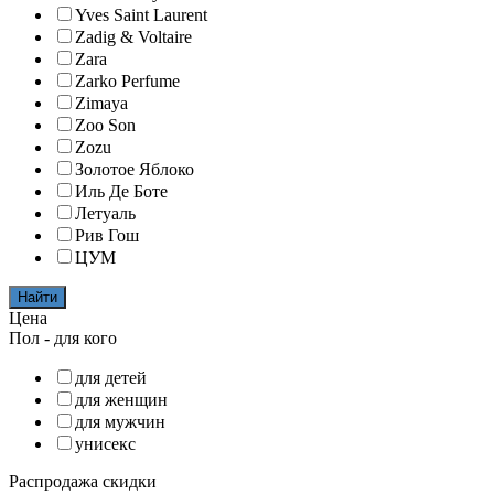
Yves Saint Laurent
Zadig & Voltaire
Zara
Zarko Perfume
Zimaya
Zoo Son
Zozu
Золотое Яблоко
Иль Де Боте
Летуаль
Рив Гош
ЦУМ
Найти
Цена
Пол - для кого
для детей
для женщин
для мужчин
унисекс
Распродажа скидки