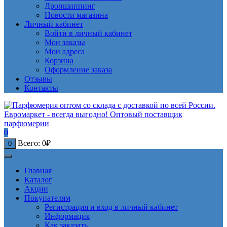
Дропшиппинг
Новости магазина
Личный кабинет
Войти в личный кабинет
Мои заказы
Мои адреса
Корзина
Оформление заказа
Отзывы
Контакты
0
Всего:
0
₽
0
Главная
Каталог
Акции
Покупателям
Регистрация и вход в личный кабинет
Информация
Как заказать