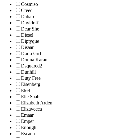
Cosmiso
Creed
Dahab
Davidoff
Dear She
Diesel
Diptyque
Disaar
Dodo Girl
Donna Karan
Dsquared2
Dunhill
Duty Free
Eisenberg
Ekel
Elie Saab
Elizabeth Arden
Elizavecca
Emaar
Emper
Enough
Escada