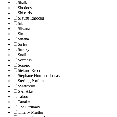
Shaik
Shedoes
Shiseido
SIayzu Raioceu
Sifat
Silvana
Simimi
Sinana
Sisley
Smoky
Snail
Softness
Sospiro
Stefano Ricci
Stephane Humbert Lucas
Sterling Parfums
Swarovski
Syn-Ake
Taboo
Tanako
The Ordinary
Thierry Mugler