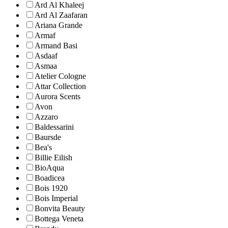
Ard Al Khaleej
Ard Al Zaafaran
Ariana Grande
Armaf
Armand Basi
Asdaaf
Asmaa
Atelier Cologne
Attar Collection
Aurora Scents
Avon
Azzaro
Baldessarini
Baursde
Bea's
Billie Eilish
BioAqua
Boadicea
Bois 1920
Bois Imperial
Bonvita Beauty
Bottega Veneta