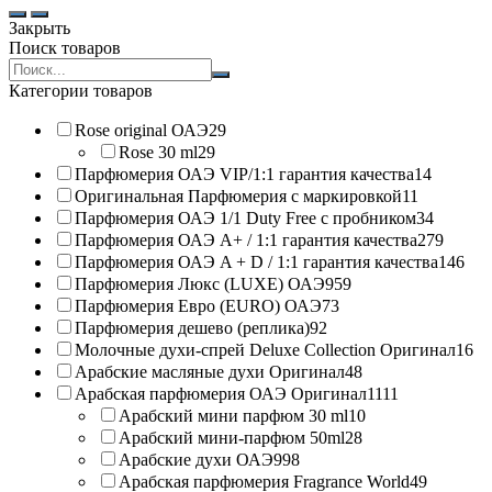
Закрыть
Поиск товаров
Search
products:
Категории товаров
Rose original ОАЭ
29
Rose 30 ml
29
Парфюмерия ОАЭ VIP/1:1 гарантия качества
14
Оригинальная Парфюмерия с маркировкой
11
Парфюмерия ОАЭ 1/1 Duty Free с пробником
34
Парфюмерия ОАЭ A+ / 1:1 гарантия качества
279
Парфюмерия ОАЭ A + D / 1:1 гарантия качества
146
Парфюмерия Люкс (LUXE) ОАЭ
959
Парфюмерия Евро (EURO) ОАЭ
73
Парфюмерия дешево (реплика)
92
Молочные духи-спрей Deluxe Collection Оригинал
16
Арабские масляные духи Оригинал
48
Арабская парфюмерия ОАЭ Оригинал
1111
Арабский мини парфюм 30 ml
10
Арабский мини-парфюм 50ml
28
Арабские духи ОАЭ
998
Арабская парфюмерия Fragrance World
49