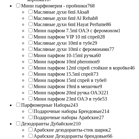
Мини парфюмерия - пробники
768
Масляные духи 6ml Aksa
8
Масляные духи 6ml Al Rehab
8
Масляные духи 6ml Hayat Perfume
86
Мини парфюм 7.5ml ОАЭ с феромоном
1
Мини парфюм VIP 10 ml спрей
28
Масляные духи 10ml в тубе
29
Масляные духи 10ml с феромонами
77
Мини парфюм 10-15ml ручка
60
Мини парфюм 10ml pheromon
9
Мини парфюм 12ml спрей стойкие в коробке
46
Мини парфюм 15.5ml спрей
73
Мини парфюм 15ml спрей в тубе
0
Мини парфюм 19ml в мешочке
9
Мини парфюм 20ml ручка ОАЭ
221
Мини парфюм 23ml ОАЭ в тубе
53
Парфюмерные Наборы
243
Подарочные наборы Брендовые
214
Подарочные наборы Арабские
27
Дезодоранты Дубайские
210
Арабские дезодоранты-стик шарик
2
Арабские Дезодоранты брендовые
66