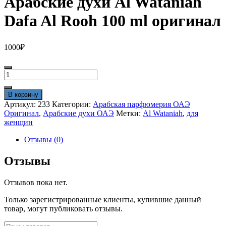
Арабские духи Al Wataniah
Dafa Al Rooh 100 ml оригинал
1000
₽
Количество
товара
Арабские
В корзину
духи
Артикул:
233
Категории:
Арабская парфюмерия ОАЭ
Al
Оригинал
,
Арабские духи ОАЭ
Метки:
Al Wataniah
,
для
Wataniah
женщин
Dafa
Al
Отзывы (0)
Rooh
100
Отзывы
ml
оригинал
Отзывов пока нет.
Только зарегистрированные клиенты, купившие данный
товар, могут публиковать отзывы.