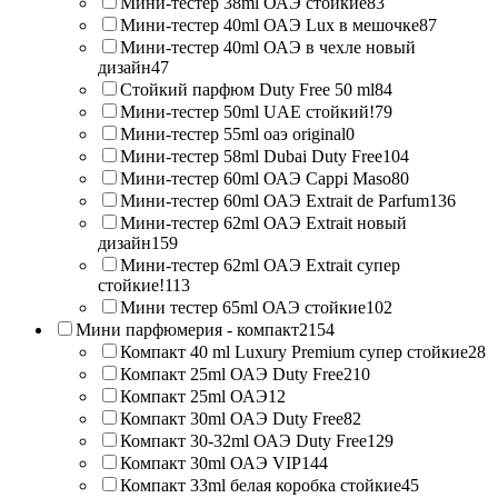
Мини-тестер 38ml ОАЭ стойкие
83
Мини-тестер 40ml ОАЭ Lux в мешочке
87
Мини-тестер 40ml ОАЭ в чехле новый
дизайн
47
Стойкий парфюм Duty Free 50 ml
84
Мини-тестер 50ml UAE стойкий!
79
Мини-тестер 55ml оаэ original
0
Мини-тестер 58ml Dubai Duty Free
104
Мини-тестер 60ml ОАЭ Cappi Maso
80
Мини-тестер 60ml ОАЭ Extrait de Parfum
136
Мини-тестер 62ml ОАЭ Extrait новый
дизайн
159
Мини-тестер 62ml ОАЭ Extrait супер
стойкие!
113
Мини тестер 65ml ОАЭ стойкие
102
Мини парфюмерия - компакт
2154
Компакт 40 ml Luxury Premium супер стойкие
28
Компакт 25ml ОАЭ Duty Free
210
Компакт 25ml ОАЭ
12
Компакт 30ml ОАЭ Duty Free
82
Компакт 30-32ml ОАЭ Duty Free
129
Компакт 30ml ОАЭ VIP
144
Компакт 33ml белая коробка стойкие
45