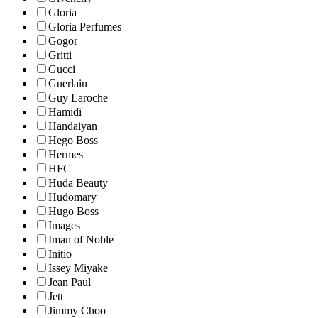
Gloria
Gloria Perfumes
Gogor
Gritti
Gucci
Guerlain
Guy Laroche
Hamidi
Handaiyan
Hego Boss
Hermes
HFC
Huda Beauty
Hudomary
Hugo Boss
Images
Iman of Noble
Initio
Issey Miyake
Jean Paul
Jett
Jimmy Choo