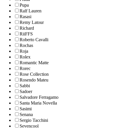
Pupa
Ralf Lauren
Rasasi
Remy Latour
Richard
RiiFFS
Roberto Cavalli
Rochas
Roja
Rolex
Romantic Matte
Rorec
Rose Collection
Rosendo Mateu
Sabbi
Sadoer
Salvadore Ferragamo
Santa Maria Novella
Sasimi
Senana
Sergio Tacchini
Sevencool