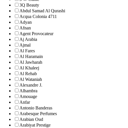
3Q Beauty
Abdul Samad Al Qurashi
Acqua Colonia 4711
Adyan
Afnan
Agent Provocateur
Aj Arabia
Ajmal
Al Fares
Al Haramain
Al Jawharah
Al Khaleej
Al Rehab
Al Wataniah
Alexandre J.
Alhambra
Amouage
Anfar
Antonio Banderas
Arabesque Perfumes
Arabian Oud
Arabiyat Prestige