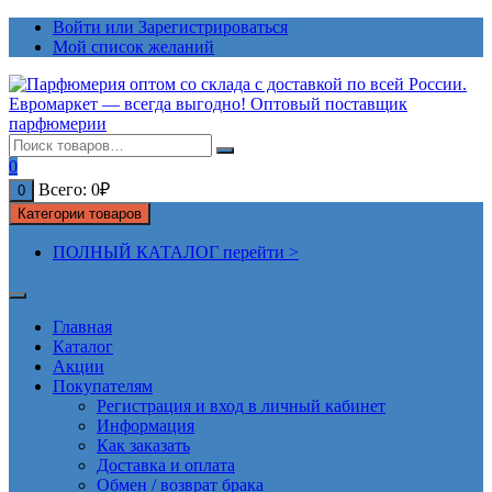
Перейти
Войти или Зарегистрироваться
к
Мой список желаний
содержимому
0
Всего:
0
₽
0
Категории товаров
ПОЛНЫЙ КАТАЛОГ перейти >
Главная
Каталог
Акции
Покупателям
Регистрация и вход в личный кабинет
Информация
Как заказать
Доставка и оплата
Обмен / возврат брака