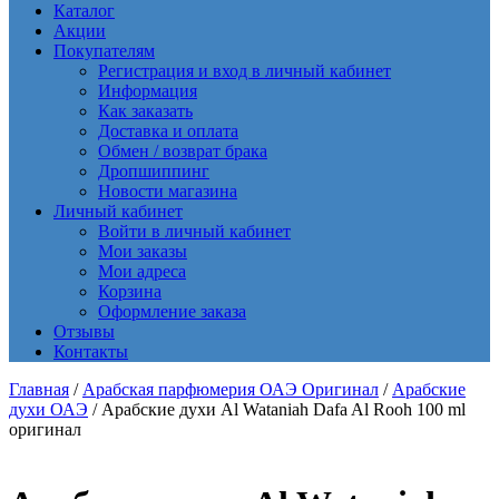
Каталог
Акции
Покупателям
Регистрация и вход в личный кабинет
Информация
Как заказать
Доставка и оплата
Обмен / возврат брака
Дропшиппинг
Новости магазина
Личный кабинет
Войти в личный кабинет
Мои заказы
Мои адреса
Корзина
Оформление заказа
Отзывы
Контакты
Главная
/
Арабская парфюмерия ОАЭ Оригинал
/
Арабские
духи ОАЭ
/ Арабские духи Al Wataniah Dafa Al Rooh 100 ml
оригинал