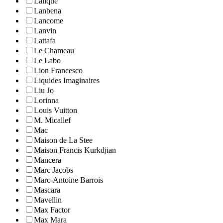
Lalique
Lanbena
Lancome
Lanvin
Lattafa
Le Chameau
Le Labo
Lion Francesco
Liquides Imaginaires
Liu Jo
Lorinna
Louis Vuitton
M. Micallef
Mac
Maison de La Stee
Maison Francis Kurkdjian
Mancera
Marc Jacobs
Marc-Antoine Barrois
Mascara
Mavellin
Max Factor
Max Mara