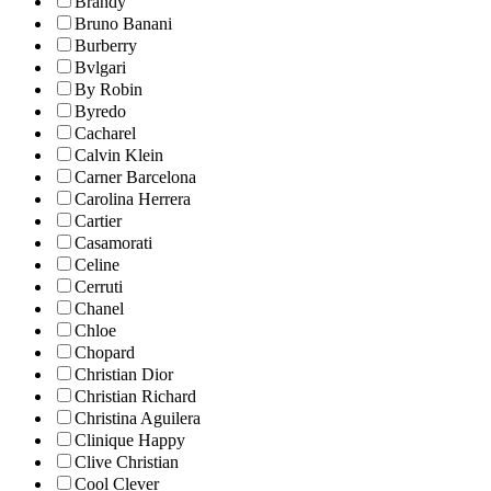
Brandy
Bruno Banani
Burberry
Bvlgari
By Robin
Byredo
Cacharel
Calvin Klein
Carner Barcelona
Carolina Herrera
Cartier
Casamorati
Celine
Cerruti
Chanel
Chloe
Chopard
Christian Dior
Christian Richard
Christina Aguilera
Clinique Happy
Clive Christian
Cool Clever