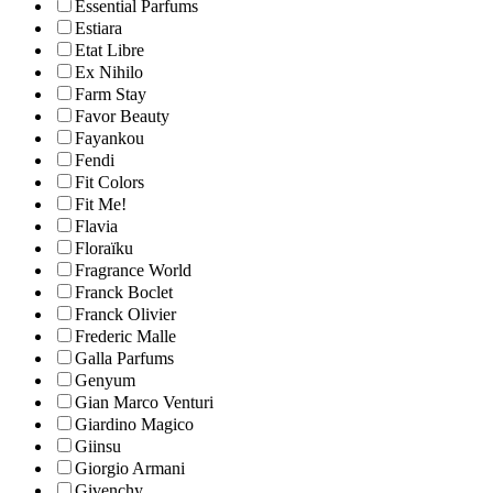
Essential Parfums
Estiara
Etat Libre
Ex Nihilo
Farm Stay
Favor Beauty
Fayankou
Fendi
Fit Colors
Fit Me!
Flavia
Floraïku
Fragrance World
Franck Boclet
Franck Olivier
Frederic Malle
Galla Parfums
Genyum
Gian Marco Venturi
Giardino Magico
Giinsu
Giorgio Armani
Givenchy