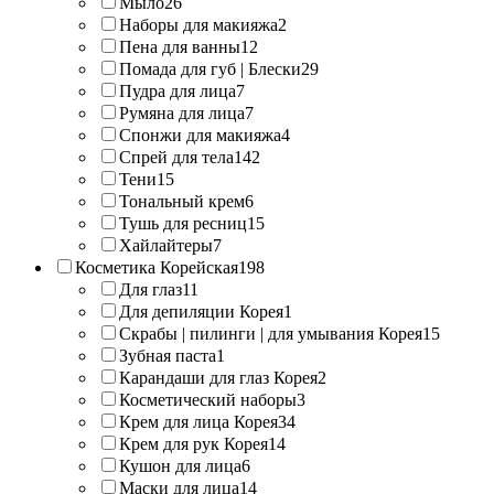
Мыло
26
Наборы для макияжа
2
Пена для ванны
12
Помада для губ | Блески
29
Пудра для лица
7
Румяна для лица
7
Спонжи для макияжа
4
Спрей для тела
142
Тени
15
Тональный крем
6
Тушь для ресниц
15
Хайлайтеры
7
Косметика Корейская
198
Для глаз
11
Для депиляции Корея
1
Скрабы | пилинги | для умывания Корея
15
Зубная паста
1
Карандаши для глаз Корея
2
Косметический наборы
3
Крем для лица Корея
34
Крем для рук Корея
14
Кушон для лица
6
Маски для лица
14