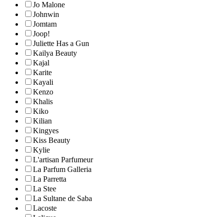
Jo Malone
Johnwin
Jomtam
Joop!
Juliette Has a Gun
Kailya Beauty
Kajal
Karite
Kayali
Kenzo
Khalis
Kiko
Kilian
Kingyes
Kiss Beauty
Kylie
L'artisan Parfumeur
La Parfum Galleria
La Parretta
La Stee
La Sultane de Saba
Lacoste