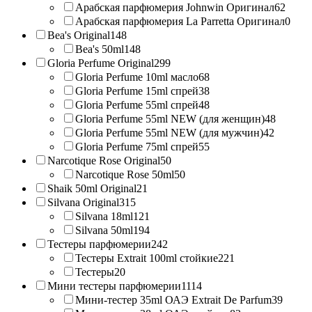
Арабская парфюмерия Johnwin Оригинал
62
Арабская парфюмерия La Parretta Оригинал
0
Bea's Original
148
Bea's 50ml
148
Gloria Perfume Original
299
Gloria Perfume 10ml масло
68
Gloria Perfume 15ml спрей
38
Gloria Perfume 55ml спрей
48
Gloria Perfume 55ml NEW (для женщин)
48
Gloria Perfume 55ml NEW (для мужчин)
42
Gloria Perfume 75ml спрей
55
Narcotique Rose Original
50
Narcotique Rose 50ml
50
Shaik 50ml Original
21
Silvana Original
315
Silvana 18ml
121
Silvana 50ml
194
Тестеры парфюмерии
242
Тестеры Extrait 100ml стойкие
221
Тестеры
20
Мини тестеры парфюмерии
1114
Мини-тестер 35ml ОАЭ Extrait De Parfum
39