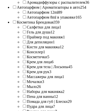
Аромадиффузоры с распылителем
36
Автопарфюм | Ароматизаторы в авто
254
Автопарфюм 12ml
89
Автопарфюм 8ml в упаковке
165
Косметика Брендовая
359
Салфетки для лица
1
Гель для душа
12
Праймер под макияж
1
Для депиляции
1
Кисти для макияжа
12
Консилер
1
Косметички
5
Крем для лица
6
Крем для тела | Лосьоны
45
Крем для рук
3
Массажеры для лица
1
Мочалки
3
Мыло
26
Наборы для макияжа
2
Пена для ванны
12
Помада для губ | Блески
29
Пудра для лица
7