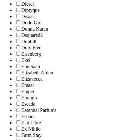
Diesel
Diptyque
Disaar
Dodo Girl
Donna Karan
Dsquared2
Dunhill
Duty Free
Eisenberg
Ekel
Elie Saab
Elizabeth Arden
Elizavecca
Emaar
Emper
Enough
Escada
Essential Parfums
Estiara
Etat Libre
Ex Nihilo
Farm Stay