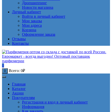
Дропшиппинг
Новости магазина
Личный кабинет
Войти в личный кабинет
Мои заказы
Мои адреса
Корзина
Оформление заказа
Отзывы
Контакты
0
Всего:
0
₽
0
Главная
Каталог
Акции
Покупателям
Регистрация и вход в личный кабинет
Информация
Как заказать