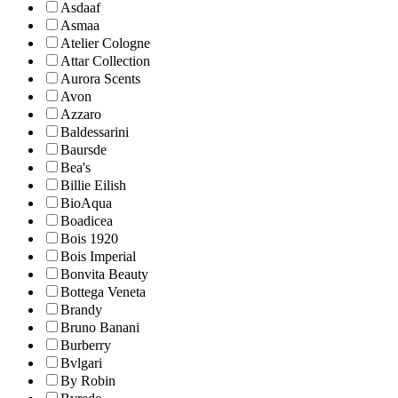
Asdaaf
Asmaa
Atelier Cologne
Attar Collection
Aurora Scents
Avon
Azzaro
Baldessarini
Baursde
Bea's
Billie Eilish
BioAqua
Boadicea
Bois 1920
Bois Imperial
Bonvita Beauty
Bottega Veneta
Brandy
Bruno Banani
Burberry
Bvlgari
By Robin