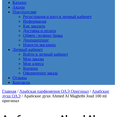
Каталог
Акции
Покупателям
Регистрация и вход в личный кабинет
Информация
Как заказать
Доставка и оплата
Обмен / возврат брака
Дропшиппинг
Новости магазина
Личный кабинет
Войти в личный кабинет
Мои заказы
Мои адреса
Корзина
Оформление заказа
Отзывы
Контакты
Главная
/
Арабская парфюмерия ОАЭ Оригинал
/
Арабские
духи ОАЭ
/ Арабские духи Ahmed Al Maghribi Joud 100 ml
оригинал