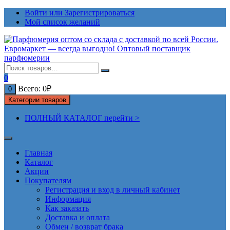
Перейти
Войти или Зарегистрироваться
к
Мой список желаний
содержимому
0
Всего:
0
₽
0
Категории товаров
ПОЛНЫЙ КАТАЛОГ перейти >
Главная
Каталог
Акции
Покупателям
Регистрация и вход в личный кабинет
Информация
Как заказать
Доставка и оплата
Обмен / возврат брака