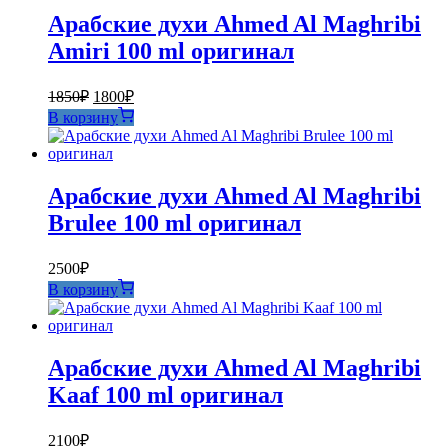
Арабские духи Ahmed Al Maghribi
Amiri 100 ml оригинал
Первоначальная
Текущая
1850
₽
1800
₽
цена
цена:
В корзину
составляла
1800₽.
1850₽.
Арабские духи Ahmed Al Maghribi
Brulee 100 ml оригинал
2500
₽
В корзину
Арабские духи Ahmed Al Maghribi
Kaaf 100 ml оригинал
2100
₽