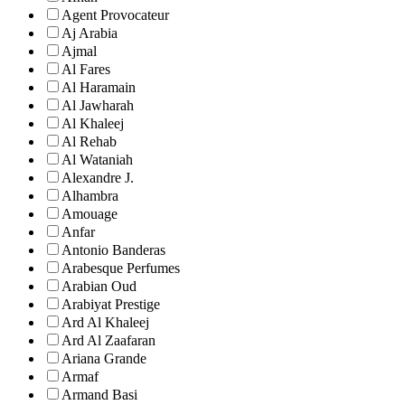
Agent Provocateur
Aj Arabia
Ajmal
Al Fares
Al Haramain
Al Jawharah
Al Khaleej
Al Rehab
Al Wataniah
Alexandre J.
Alhambra
Amouage
Anfar
Antonio Banderas
Arabesque Perfumes
Arabian Oud
Arabiyat Prestige
Ard Al Khaleej
Ard Al Zaafaran
Ariana Grande
Armaf
Armand Basi