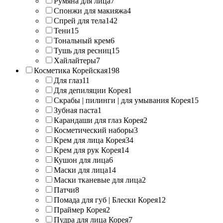
Румяна для лица
7
Спонжи для макияжа
4
Спрей для тела
142
Тени
15
Тональный крем
6
Тушь для ресниц
15
Хайлайтеры
7
Косметика Корейская
198
Для глаз
11
Для депиляции Корея
1
Скрабы | пилинги | для умывания Корея
15
Зубная паста
1
Карандаши для глаз Корея
2
Косметический наборы
3
Крем для лица Корея
34
Крем для рук Корея
14
Кушон для лица
6
Маски для лица
14
Маски тканевые для лица
2
Патчи
8
Помада для губ | Блески Корея
12
Праймер Корея
2
Пудра для лица Корея
7