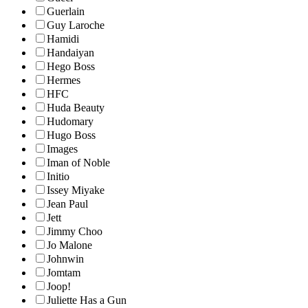
Guerlain
Guy Laroche
Hamidi
Handaiyan
Hego Boss
Hermes
HFC
Huda Beauty
Hudomary
Hugo Boss
Images
Iman of Noble
Initio
Issey Miyake
Jean Paul
Jett
Jimmy Choo
Jo Malone
Johnwin
Jomtam
Joop!
Juliette Has a Gun