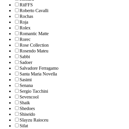
RiiFFS
Roberto Cavalli
Rochas
Roja
Rolex
Romantic Matte
Rorec
Rose Collection
Rosendo Mateu
Sabbi
Sadoer
Salvadore Ferragamo
Santa Maria Novella
Sasimi
Senana
Sergio Tacchini
Sevencool
Shaik
Shedoes
Shiseido
SIayzu Raioceu
Sifat