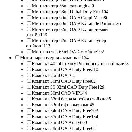
Мини-тестер 55ml оаэ original
0
Мини-тестер 58ml Dubai Duty Free
104
Мини-тестер 60ml ОАЭ Cappi Maso
80
Мини-тестер 60ml ОАЭ Extrait de Parfum
136
Мини-тестер 62ml ОАЭ Extrait новый
дизайн
159
Мини-тестер 62ml ОАЭ Extrait супер
стойкие!
113
Мини тестер 65ml ОАЭ стойкие
102
Мини парфюмерия - компакт
2154
Компакт 40 ml Luxury Premium супер стойкие
28
Компакт 25ml ОАЭ Duty Free
210
Компакт 25ml ОАЭ
12
Компакт 30ml ОАЭ Duty Free
82
Компакт 30-32ml ОАЭ Duty Free
129
Компакт 30ml ОАЭ VIP
144
Компакт 33ml белая коробка стойкие
45
Компакт 33ml с феромонами
45
Компакт 34ml ОАЭ Duty Free
203
Компакт 35ml ОАЭ Duty Free
134
Компакт 35ml ОАЭ в тубе
0
Компакт 38ml ОАЭ Duty Free
68