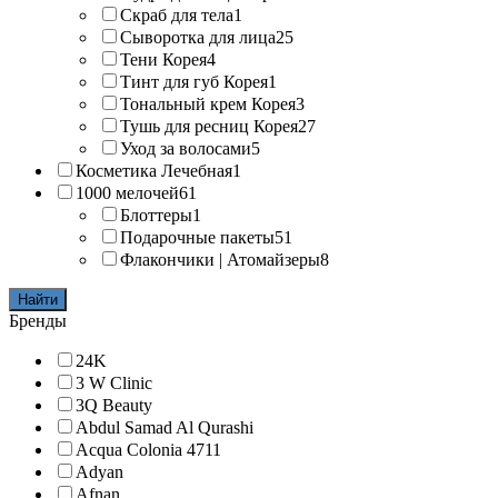
Скраб для тела
1
Сыворотка для лица
25
Тени Корея
4
Тинт для губ Корея
1
Тональный крем Корея
3
Тушь для ресниц Корея
27
Уход за волосами
5
Косметика Лечебная
1
1000 мелочей
61
Блоттеры
1
Подарочные пакеты
51
Флакончики | Атомайзеры
8
Найти
Бренды
24K
3 W Clinic
3Q Beauty
Abdul Samad Al Qurashi
Acqua Colonia 4711
Adyan
Afnan