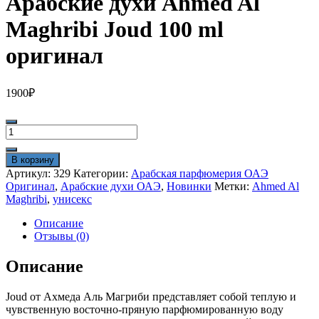
Арабские духи Ahmed Al
Maghribi Joud 100 ml
оригинал
1900
₽
Количество
товара
Арабские
В корзину
духи
Артикул:
329
Категории:
Арабская парфюмерия ОАЭ
Ahmed
Оригинал
,
Арабские духи ОАЭ
,
Новинки
Метки:
Ahmed Al
Al
Maghribi
,
унисекс
Maghribi
Joud
Описание
100
Отзывы (0)
ml
оригинал
Описание
Joud от Ахмеда Аль Магриби представляет собой теплую и
чувственную восточно-пряную парфюмированную воду