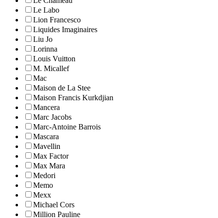
Le Chameau
Le Labo
Lion Francesco
Liquides Imaginaires
Liu Jo
Lorinna
Louis Vuitton
M. Micallef
Mac
Maison de La Stee
Maison Francis Kurkdjian
Mancera
Marc Jacobs
Marc-Antoine Barrois
Mascara
Mavellin
Max Factor
Max Mara
Medori
Memo
Mexx
Michael Cors
Million Pauline