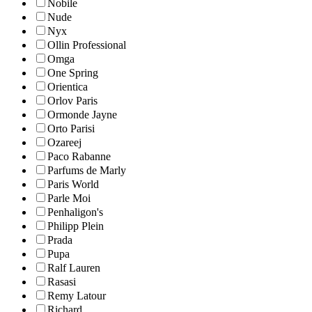
Nobile
Nude
Nyx
Ollin Professional
Omga
One Spring
Orientica
Orlov Paris
Ormonde Jayne
Orto Parisi
Ozareej
Paco Rabanne
Parfums de Marly
Paris World
Parle Moi
Penhaligon's
Philipp Plein
Prada
Pupa
Ralf Lauren
Rasasi
Remy Latour
Richard