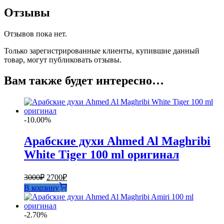
Отзывы
Отзывов пока нет.
Только зарегистрированные клиенты, купившие данный
товар, могут публиковать отзывы.
Вам также будет интересно…
-10.00%
Арабские духи Ahmed Al Maghribi
White Tiger 100 ml оригинал
Первоначальная
Текущая
3000
₽
2700
₽
цена
цена:
В корзину
составляла
2700₽.
3000₽.
-2.70%