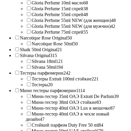
Gloria Perfume 10ml масло
68
Gloria Perfume 15ml спрей
38
Gloria Perfume 55ml спрей
48
Gloria Perfume 55ml NEW (для женщин)
48
Gloria Perfume 55ml NEW (для мужчин)
42
Gloria Perfume 75ml спрей
55
Narcotique Rose Original
50
Narcotique Rose 50ml
50
Shaik 50ml Original
21
Silvana Original
315
Silvana 18ml
121
Silvana 50ml
194
Тестеры парфюмерии
242
Тестеры Extrait 100ml стойкие
221
Тестеры
20
Мини тестеры парфюмерии
1114
Мини-тестер 35ml ОАЭ Extrait De Parfum
39
Мини-тестер 38ml ОАЭ стойкие
83
Мини-тестер 40ml ОАЭ Lux в мешочке
87
Мини-тестер 40ml ОАЭ в чехле новый
дизайн
47
Стойкий парфюм Duty Free 50 ml
84
Мини-тестер 50ml UAE стойкий!
79