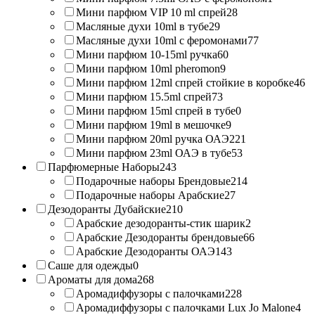
Мини парфюм VIP 10 ml спрей
28
Масляные духи 10ml в тубе
29
Масляные духи 10ml с феромонами
77
Мини парфюм 10-15ml ручка
60
Мини парфюм 10ml pheromon
9
Мини парфюм 12ml спрей стойкие в коробке
46
Мини парфюм 15.5ml спрей
73
Мини парфюм 15ml спрей в тубе
0
Мини парфюм 19ml в мешочке
9
Мини парфюм 20ml ручка ОАЭ
221
Мини парфюм 23ml ОАЭ в тубе
53
Парфюмерные Наборы
243
Подарочные наборы Брендовые
214
Подарочные наборы Арабские
27
Дезодоранты Дубайские
210
Арабские дезодоранты-стик шарик
2
Арабские Дезодоранты брендовые
66
Арабские Дезодоранты ОАЭ
143
Саше для одежды
0
Ароматы для дома
268
Аромадиффузоры с палочками
228
Аромадиффузоры с палочками Lux Jo Malone
4