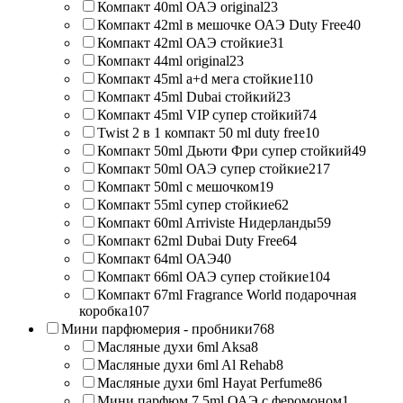
Компакт 40ml ОАЭ original
23
Компакт 42ml в мешочке ОАЭ Duty Free
40
Компакт 42ml ОАЭ стойкие
31
Компакт 44ml original
23
Компакт 45ml a+d мега стойкие
110
Компакт 45ml Dubai стойкий
23
Компакт 45ml VIP супер стойкий
74
Twist 2 в 1 компакт 50 ml duty free
10
Компакт 50ml Дьюти Фри супер стойкий
49
Компакт 50ml ОАЭ супер стойкие
217
Компакт 50ml с мешочком
19
Компакт 55ml супер стойкие
62
Компакт 60ml Arriviste Нидерланды
59
Компакт 62ml Dubai Duty Free
64
Компакт 64ml ОАЭ
40
Компакт 66ml ОАЭ супер стойкие
104
Компакт 67ml Fragrance World подарочная
коробка
107
Мини парфюмерия - пробники
768
Масляные духи 6ml Aksa
8
Масляные духи 6ml Al Rehab
8
Масляные духи 6ml Hayat Perfume
86
Мини парфюм 7.5ml ОАЭ с феромоном
1