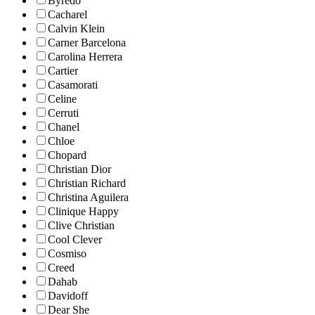
Byredo
Cacharel
Calvin Klein
Carner Barcelona
Carolina Herrera
Cartier
Casamorati
Celine
Cerruti
Chanel
Chloe
Chopard
Christian Dior
Christian Richard
Christina Aguilera
Clinique Happy
Clive Christian
Cool Clever
Cosmiso
Creed
Dahab
Davidoff
Dear She