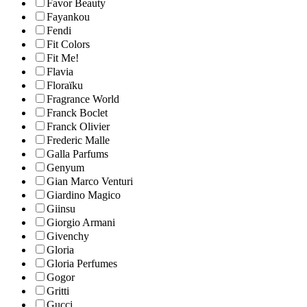
Favor Beauty
Fayankou
Fendi
Fit Colors
Fit Me!
Flavia
Floraïku
Fragrance World
Franck Boclet
Franck Olivier
Frederic Malle
Galla Parfums
Genyum
Gian Marco Venturi
Giardino Magico
Giinsu
Giorgio Armani
Givenchy
Gloria
Gloria Perfumes
Gogor
Gritti
Gucci