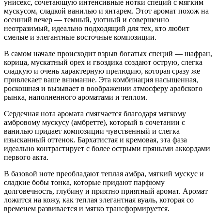
унисекс, сочетающую интенсивные нотки специй с мягким
мускусом, сладкой ванилью и янтарем. Этот аромат похож на
осенний вечер — темный, уютный и совершенно
неотразимый, идеально подходящий для тех, кто любит
смелые и элегантные восточные композиции.
В самом начале происходит взрыв богатых специй — шафран,
корица, мускатный орех и гвоздика создают острую, слегка
сладкую и очень характерную прелюдию, которая сразу же
привлекает ваше внимание. Эта комбинация насыщенная,
роскошная и вызывает в воображении атмосферу арабского
рынка, наполненного ароматами и теплом.
Сердечная нота аромата смягчается благодаря мягкому
амбровому мускусу (амбретте), который в сочетании с
ванилью придает композиции чувственный и слегка
изысканный оттенок. Бархатистая и кремовая, эта фаза
идеально контрастирует с более острыми пряными аккордами
первого акта.
В базовой ноте преобладают теплая амбра, мягкий мускус и
сладкие бобы тонка, которые придают парфюму
долговечность, глубину и приятно приятный аромат. Аромат
ложится на кожу, как теплая элегантная вуаль, которая со
временем развивается и мягко трансформируется.