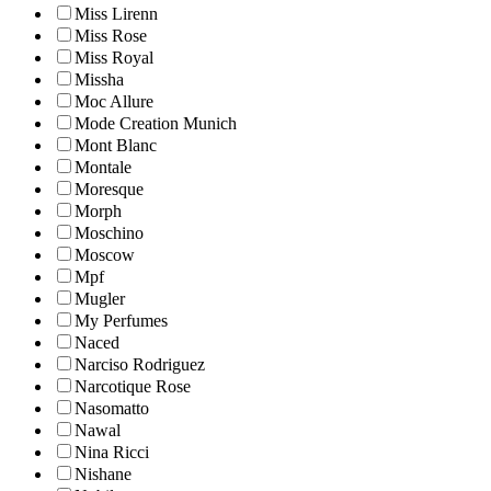
Miss Lirenn
Miss Rose
Miss Royal
Missha
Moc Allure
Mode Creation Munich
Mont Blanc
Montale
Moresque
Morph
Moschino
Moscow
Mpf
Mugler
My Perfumes
Naced
Narciso Rodriguez
Narcotique Rose
Nasomatto
Nawal
Nina Ricci
Nishane