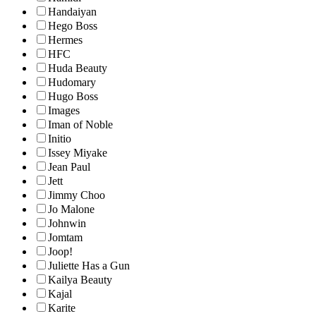
Handaiyan
Hego Boss
Hermes
HFC
Huda Beauty
Hudomary
Hugo Boss
Images
Iman of Noble
Initio
Issey Miyake
Jean Paul
Jett
Jimmy Choo
Jo Malone
Johnwin
Jomtam
Joop!
Juliette Has a Gun
Kailya Beauty
Kajal
Karite