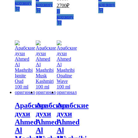
составляла
1800₽.
корзину
Первоначальная
Текущая
корзину
корзину
2700
₽
1850₽.
цена
цена:
В
составляла
2700₽.
корзину
3000₽.
Арабские
Арабские
Арабские
духи
духи
духи
Ahmed
Ahmed
Ahmed
Al
Al
Al