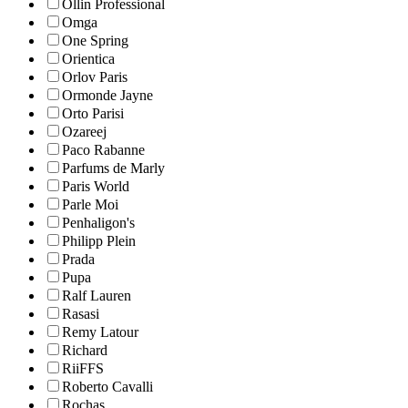
Ollin Professional
Omga
One Spring
Orientica
Orlov Paris
Ormonde Jayne
Orto Parisi
Ozareej
Paco Rabanne
Parfums de Marly
Paris World
Parle Moi
Penhaligon's
Philipp Plein
Prada
Pupa
Ralf Lauren
Rasasi
Remy Latour
Richard
RiiFFS
Roberto Cavalli
Rochas