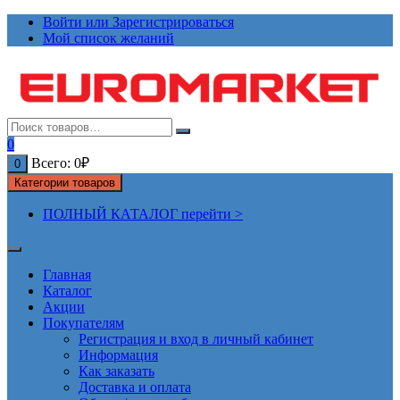
Перейти
Войти или Зарегистрироваться
к
Мой список желаний
содержимому
0
Всего:
0
₽
0
Категории товаров
ПОЛНЫЙ КАТАЛОГ перейти >
Главная
Каталог
Акции
Покупателям
Регистрация и вход в личный кабинет
Информация
Как заказать
Доставка и оплата