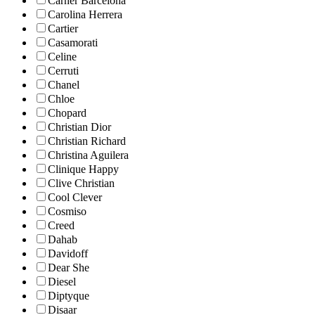
Carner Barcelona
Carolina Herrera
Cartier
Casamorati
Celine
Cerruti
Chanel
Chloe
Chopard
Christian Dior
Christian Richard
Christina Aguilera
Clinique Happy
Clive Christian
Cool Clever
Cosmiso
Creed
Dahab
Davidoff
Dear She
Diesel
Diptyque
Disaar