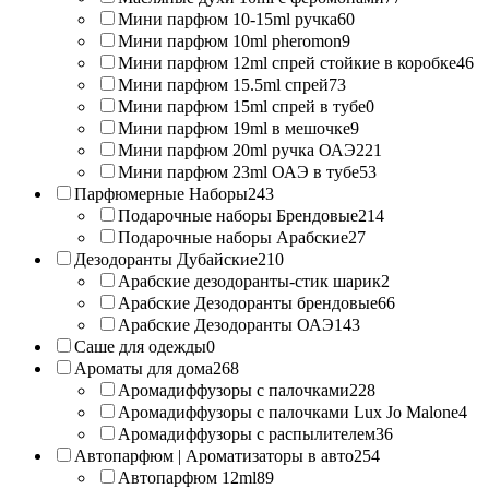
Мини парфюм 10-15ml ручка
60
Мини парфюм 10ml pheromon
9
Мини парфюм 12ml спрей стойкие в коробке
46
Мини парфюм 15.5ml спрей
73
Мини парфюм 15ml спрей в тубе
0
Мини парфюм 19ml в мешочке
9
Мини парфюм 20ml ручка ОАЭ
221
Мини парфюм 23ml ОАЭ в тубе
53
Парфюмерные Наборы
243
Подарочные наборы Брендовые
214
Подарочные наборы Арабские
27
Дезодоранты Дубайские
210
Арабские дезодоранты-стик шарик
2
Арабские Дезодоранты брендовые
66
Арабские Дезодоранты ОАЭ
143
Саше для одежды
0
Ароматы для дома
268
Аромадиффузоры с палочками
228
Аромадиффузоры с палочками Lux Jo Malone
4
Аромадиффузоры с распылителем
36
Автопарфюм | Ароматизаторы в авто
254
Автопарфюм 12ml
89