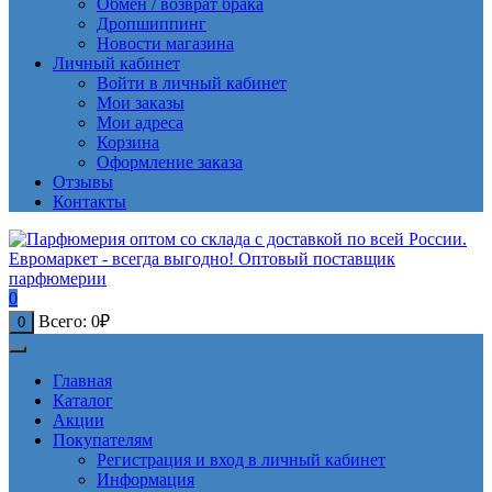
Обмен / возврат брака
Дропшиппинг
Новости магазина
Личный кабинет
Войти в личный кабинет
Мои заказы
Мои адреса
Корзина
Оформление заказа
Отзывы
Контакты
0
Всего:
0
₽
0
Главная
Каталог
Акции
Покупателям
Регистрация и вход в личный кабинет
Информация