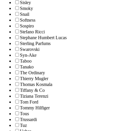
Sisley
Smoky
Snail
Softness
Sospiro
Stefano Ricci
Stephane Humbert Lucas
Sterling Parfums
Swarovski
Syn-Ake
Taboo
Tanako
The Ordinary
Thierry Mugler
Thomas Kosmala
Tiffany & Co
Tiziana Terenzi
Tom Ford
Tommy Hilfiger
Tous
Trussardi
Tuz