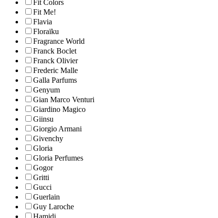
Fit Colors
Fit Me!
Flavia
Floraïku
Fragrance World
Franck Boclet
Franck Olivier
Frederic Malle
Galla Parfums
Genyum
Gian Marco Venturi
Giardino Magico
Giinsu
Giorgio Armani
Givenchy
Gloria
Gloria Perfumes
Gogor
Gritti
Gucci
Guerlain
Guy Laroche
Hamidi