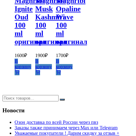
Maghribi
Maghribi
Maghribi
Ignite
Musk
Opaline
Oud
Kashmiri
Wave
100
100
100
ml
ml
ml
оригинал
оригинал
оригинал
1600
₽
1900
₽
1700
₽
В
В
В
корзину
корзину
корзину
Новости
Озон доставка по всей России через пвз
Заказы также принимаем через Max или Telegram
Уважаемые покупатели ! Дарим скидку за отзыв +