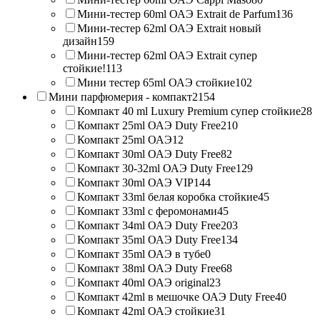
Мини-тестер 60ml ОАЭ Extrait de Parfum
136
Мини-тестер 62ml ОАЭ Extrait новый
дизайн
159
Мини-тестер 62ml ОАЭ Extrait супер
стойкие!
113
Мини тестер 65ml ОАЭ стойкие
102
Мини парфюмерия - компакт
2154
Компакт 40 ml Luxury Premium супер стойкие
28
Компакт 25ml ОАЭ Duty Free
210
Компакт 25ml ОАЭ
12
Компакт 30ml ОАЭ Duty Free
82
Компакт 30-32ml ОАЭ Duty Free
129
Компакт 30ml ОАЭ VIP
144
Компакт 33ml белая коробка стойкие
45
Компакт 33ml с феромонами
45
Компакт 34ml ОАЭ Duty Free
203
Компакт 35ml ОАЭ Duty Free
134
Компакт 35ml ОАЭ в тубе
0
Компакт 38ml ОАЭ Duty Free
68
Компакт 40ml ОАЭ original
23
Компакт 42ml в мешочке ОАЭ Duty Free
40
Компакт 42ml ОАЭ стойкие
31