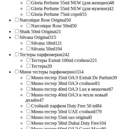
Gloria Perfume 55ml NEW (для женщин)
48
Gloria Perfume 55ml NEW (для мужчин)
42
Gloria Perfume 75ml спрей
55
Narcotique Rose Original
50
Narcotique Rose 50ml
50
Shaik 50ml Original
21
Silvana Original
315
Silvana 18ml
121
Silvana 50ml
194
Тестеры парфюмерии
242
Тестеры Extrait 100ml стойкие
221
Тестеры
20
Мини тестеры парфюмерии
1114
Мини-тестер 35ml ОАЭ Extrait De Parfum
39
Мини-тестер 38ml ОАЭ стойкие
83
Мини-тестер 40ml ОАЭ Lux в мешочке
87
Мини-тестер 40ml ОАЭ в чехле новый
дизайн
47
Стойкий парфюм Duty Free 50 ml
84
Мини-тестер 50ml UAE стойкий!
79
Мини-тестер 55ml оаэ original
0
Мини-тестер 58ml Dubai Duty Free
104
Мини-тестер 60ml ОАЭ Cappi Maso
80