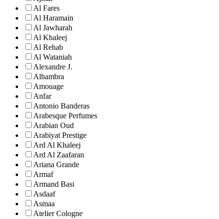
Al Fares
Al Haramain
Al Jawharah
Al Khaleej
Al Rehab
Al Wataniah
Alexandre J.
Alhambra
Amouage
Anfar
Antonio Banderas
Arabesque Perfumes
Arabian Oud
Arabiyat Prestige
Ard Al Khaleej
Ard Al Zaafaran
Ariana Grande
Armaf
Armand Basi
Asdaaf
Asmaa
Atelier Cologne