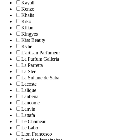
Kayali
Kenzo
Khalis
Kiko
Kilian
Kingyes
Kiss Beauty
Kylie
L'artisan Parfumeur
La Parfum Galleria
La Parretta
La Stee
La Sultane de Saba
Lacoste
Lalique
Lanbena
Lancome
Lanvin
Lattafa
Le Chameau
Le Labo
Lion Francesco