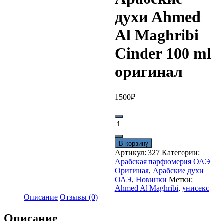
духи Ahmed
Al Maghribi
Cinder 100 ml
оригинал
1500
₽
Количество
товара
Арабские
В корзину
духи
Артикул:
327
Категории:
Ahmed
Арабская парфюмерия ОАЭ
Al
Оригинал
,
Арабские духи
Maghribi
ОАЭ
,
Новинки
Метки:
Cinder
Ahmed Al Maghribi
,
унисекс
100
Описание
Отзывы (0)
ml
оригинал
Описание