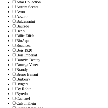
Attar Collection
Aurora Scents
Avon
Azzaro
Baldessarini
Baursde
Bea's
Billie Eilish
BioAqua
Boadicea
Bois 1920
Bois Imperial
Bonvita Beauty
Bottega Veneta
Brandy
Bruno Banani
Burberry
Bvlgari
By Robin
Byredo
Cacharel
Calvin Klein