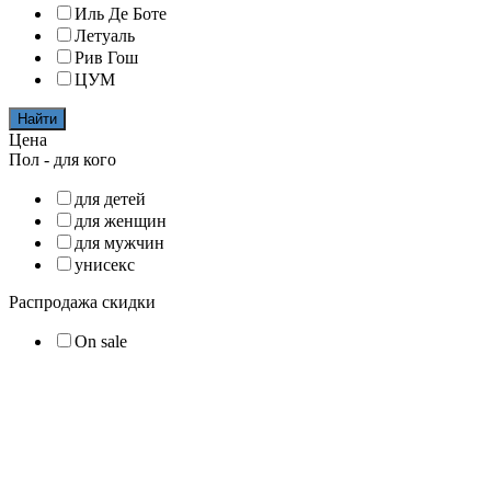
Иль Де Боте
Летуаль
Рив Гош
ЦУМ
Найти
Цена
Пол - для кого
для детей
для женщин
для мужчин
унисекс
Распродажа скидки
On sale