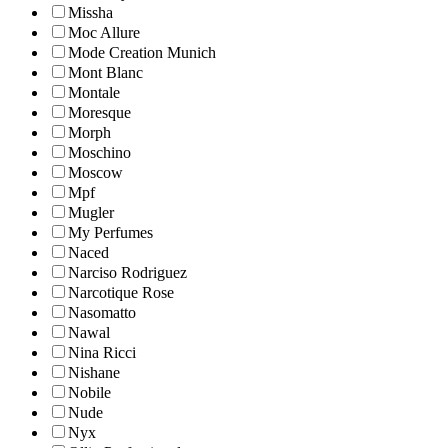
Missha
Moc Allure
Mode Creation Munich
Mont Blanc
Montale
Moresque
Morph
Moschino
Moscow
Mpf
Mugler
My Perfumes
Naced
Narciso Rodriguez
Narcotique Rose
Nasomatto
Nawal
Nina Ricci
Nishane
Nobile
Nude
Nyx