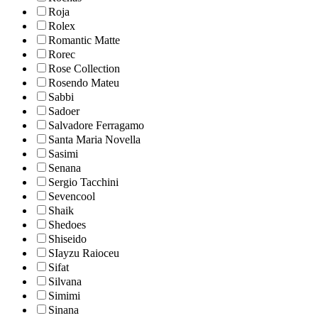
Roja
Rolex
Romantic Matte
Rorec
Rose Collection
Rosendo Mateu
Sabbi
Sadoer
Salvadore Ferragamo
Santa Maria Novella
Sasimi
Senana
Sergio Tacchini
Sevencool
Shaik
Shedoes
Shiseido
SIayzu Raioceu
Sifat
Silvana
Simimi
Sinana