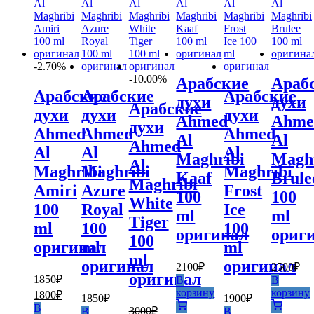
-2.70%
-10.00%
Арабские
Араб
Арабские
Арабские
Арабские
духи
духи
Арабские
духи
духи
духи
Ahmed
Ahme
духи
Ahmed
Ahmed
Ahmed
Al
Al
Ahmed
Al
Al
Al
Maghribi
Magh
Al
Maghribi
Maghribi
Maghribi
Kaaf
Brule
Maghribi
Amiri
Azure
Frost
100
100
White
100
Royal
Ice
ml
ml
Tiger
ml
100
100
оригинал
ориг
100
оригинал
ml
ml
ml
оригинал
оригинал
2100
₽
2500
₽
оригинал
1850
₽
В
В
Первоначальная
Текущая
корзину
корзину
1800
₽
1850
₽
1900
₽
цена
цена:
В
3000
₽
В
В