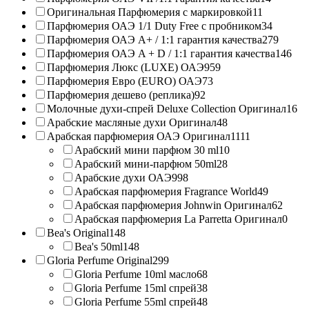
Оригинальная Парфюмерия с маркировкой
11
Парфюмерия ОАЭ 1/1 Duty Free с пробником
34
Парфюмерия ОАЭ A+ / 1:1 гарантия качества
279
Парфюмерия ОАЭ A + D / 1:1 гарантия качества
146
Парфюмерия Люкс (LUXE) ОАЭ
959
Парфюмерия Евро (EURO) ОАЭ
73
Парфюмерия дешево (реплика)
92
Молочные духи-спрей Deluxe Collection Оригинал
16
Арабские масляные духи Оригинал
48
Арабская парфюмерия ОАЭ Оригинал
1111
Арабский мини парфюм 30 ml
10
Арабский мини-парфюм 50ml
28
Арабские духи ОАЭ
998
Арабская парфюмерия Fragrance World
49
Арабская парфюмерия Johnwin Оригинал
62
Арабская парфюмерия La Parretta Оригинал
0
Bea's Original
148
Bea's 50ml
148
Gloria Perfume Original
299
Gloria Perfume 10ml масло
68
Gloria Perfume 15ml спрей
38
Gloria Perfume 55ml спрей
48