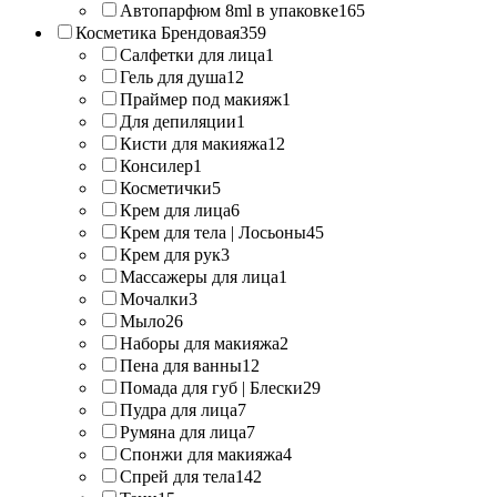
Автопарфюм 8ml в упаковке
165
Косметика Брендовая
359
Салфетки для лица
1
Гель для душа
12
Праймер под макияж
1
Для депиляции
1
Кисти для макияжа
12
Консилер
1
Косметички
5
Крем для лица
6
Крем для тела | Лосьоны
45
Крем для рук
3
Массажеры для лица
1
Мочалки
3
Мыло
26
Наборы для макияжа
2
Пена для ванны
12
Помада для губ | Блески
29
Пудра для лица
7
Румяна для лица
7
Спонжи для макияжа
4
Спрей для тела
142