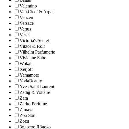
Ushas
Valentino
Van Cleef & Arpels
Venzen
Versace
Vertus
Veze
Victoria's Secret
Viktor & Rolf
Vilhelm Parfumerie
Vivienne Sabo
Wokali
Xerjoff
Yamamoto
YodaBeauty
Yves Saint Laurent
Zadig & Voltaire
Zara
Zarko Perfume
Zimaya
Zoo Son
Zozu
Золотое Яблоко