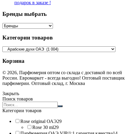
подарок в заказе !
Бренды выбрать
Категории товаров
Корзина
© 2026, Парфюмерия оптом со склада с доставкой по всей
России. Евромаркет - всегда выгодно! Оптовый поставщик
парфюмерии. Оптовый склад, г. Москва
Закрыть
Поиск товаров
Search
products:
Категории товаров
Rose original ОАЭ
29
Rose 30 ml
29
Парфюмерия ОАЭ VIP/1:1 гарантия качества
14