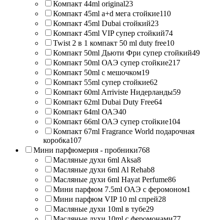
Компакт 44ml original
23
Компакт 45ml a+d мега стойкие
110
Компакт 45ml Dubai стойкий
23
Компакт 45ml VIP супер стойкий
74
Twist 2 в 1 компакт 50 ml duty free
10
Компакт 50ml Дьюти Фри супер стойкий
49
Компакт 50ml ОАЭ супер стойкие
217
Компакт 50ml с мешочком
19
Компакт 55ml супер стойкие
62
Компакт 60ml Arriviste Нидерланды
59
Компакт 62ml Dubai Duty Free
64
Компакт 64ml ОАЭ
40
Компакт 66ml ОАЭ супер стойкие
104
Компакт 67ml Fragrance World подарочная
коробка
107
Мини парфюмерия - пробники
768
Масляные духи 6ml Aksa
8
Масляные духи 6ml Al Rehab
8
Масляные духи 6ml Hayat Perfume
86
Мини парфюм 7.5ml ОАЭ с феромоном
1
Мини парфюм VIP 10 ml спрей
28
Масляные духи 10ml в тубе
29
Масляные духи 10ml с феромонами
77