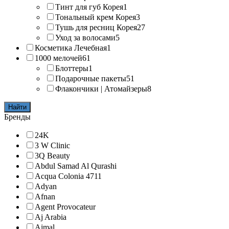
Тинт для губ Корея
1
Тональный крем Корея
3
Тушь для ресниц Корея
27
Уход за волосами
5
Косметика Лечебная
1
1000 мелочей
61
Блоттеры
1
Подарочные пакеты
51
Флакончики | Атомайзеры
8
Найти
Бренды
24K
3 W Clinic
3Q Beauty
Abdul Samad Al Qurashi
Acqua Colonia 4711
Adyan
Afnan
Agent Provocateur
Aj Arabia
Ajmal