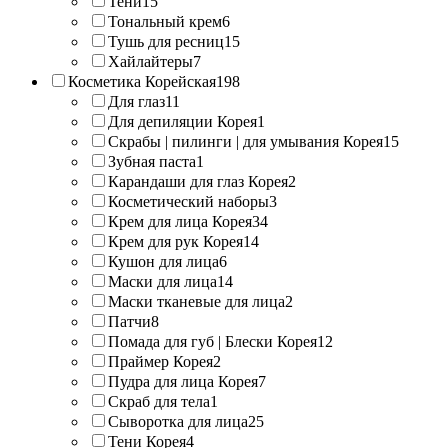
Тени
15
Тональный крем
6
Тушь для ресниц
15
Хайлайтеры
7
Косметика Корейская
198
Для глаз
11
Для депиляции Корея
1
Скрабы | пилинги | для умывания Корея
15
Зубная паста
1
Карандаши для глаз Корея
2
Косметический наборы
3
Крем для лица Корея
34
Крем для рук Корея
14
Кушон для лица
6
Маски для лица
14
Маски тканевые для лица
2
Патчи
8
Помада для губ | Блески Корея
12
Праймер Корея
2
Пудра для лица Корея
7
Скраб для тела
1
Сыворотка для лица
25
Тени Корея
4