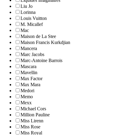
Liquides Imaginaires
Liu Jo
Lorinna
Louis Vuitton
M. Micallef
Mac
Maison de La Stee
Maison Francis Kurkdjian
Mancera
Marc Jacobs
Marc-Antoine Barrois
Mascara
Mavellin
Max Factor
Max Mara
Medori
Memo
Mexx
Michael Cors
Million Pauline
Miss Lirenn
Miss Rose
Miss Royal