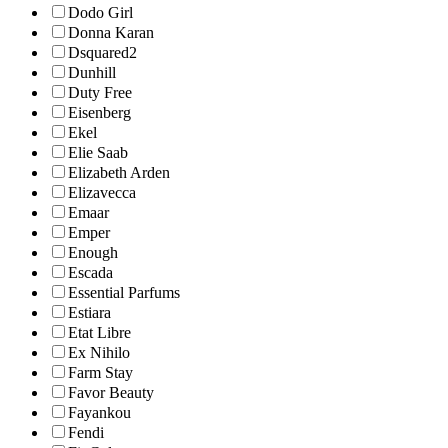
Dodo Girl
Donna Karan
Dsquared2
Dunhill
Duty Free
Eisenberg
Ekel
Elie Saab
Elizabeth Arden
Elizavecca
Emaar
Emper
Enough
Escada
Essential Parfums
Estiara
Etat Libre
Ex Nihilo
Farm Stay
Favor Beauty
Fayankou
Fendi