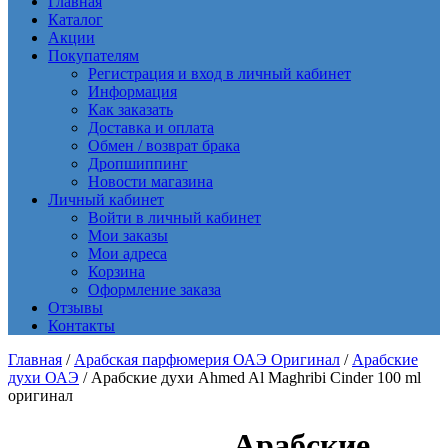
Главная
Каталог
Акции
Покупателям
Регистрация и вход в личный кабинет
Информация
Как заказать
Доставка и оплата
Обмен / возврат брака
Дропшиппинг
Новости магазина
Личный кабинет
Войти в личный кабинет
Мои заказы
Мои адреса
Корзина
Оформление заказа
Отзывы
Контакты
Главная
/
Арабская парфюмерия ОАЭ Оригинал
/
Арабские
духи ОАЭ
/ Арабские духи Ahmed Al Maghribi Cinder 100 ml
оригинал
Арабские