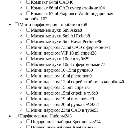
Компакт 64ml ОАЭ
40
Компакт 66ml ОАЭ супер стойкие
104
Компакт 67ml Fragrance World подарочная
коробка
107
Мини парфюмерия - пробники
768
Масляные духи 6ml Aksa
8
Масляные духи 6ml Al Rehab
8
Масляные духи 6ml Hayat Perfume
86
Мини парфюм 7.5ml ОАЭ с феромоном
1
Мини парфюм VIP 10 ml спрей
28
Масляные духи 10ml в тубе
29
Масляные духи 10ml с феромонами
77
Мини парфюм 10-15ml ручка
60
Мини парфюм 10ml pheromon
9
Мини парфюм 12ml спрей стойкие в коробке
46
Мини парфюм 15.5ml спрей
73
Мини парфюм 15ml спрей в тубе
0
Мини парфюм 19ml в мешочке
9
Мини парфюм 20ml ручка ОАЭ
221
Мини парфюм 23ml ОАЭ в тубе
53
Парфюмерные Наборы
243
Подарочные наборы Брендовые
214
Подарочные наборы Арабские
27