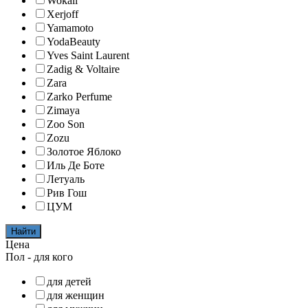
Wokali
Xerjoff
Yamamoto
YodaBeauty
Yves Saint Laurent
Zadig & Voltaire
Zara
Zarko Perfume
Zimaya
Zoo Son
Zozu
Золотое Яблоко
Иль Де Боте
Летуаль
Рив Гош
ЦУМ
Найти
Цена
Пол - для кого
для детей
для женщин