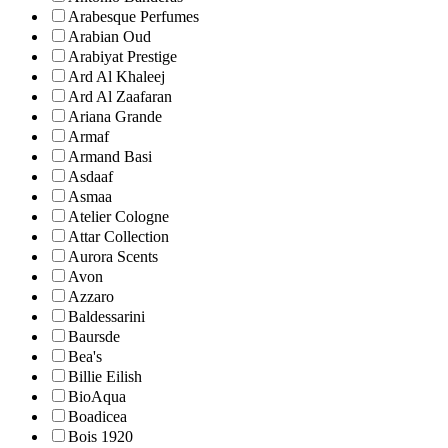
Arabesque Perfumes
Arabian Oud
Arabiyat Prestige
Ard Al Khaleej
Ard Al Zaafaran
Ariana Grande
Armaf
Armand Basi
Asdaaf
Asmaa
Atelier Cologne
Attar Collection
Aurora Scents
Avon
Azzaro
Baldessarini
Baursde
Bea's
Billie Eilish
BioAqua
Boadicea
Bois 1920