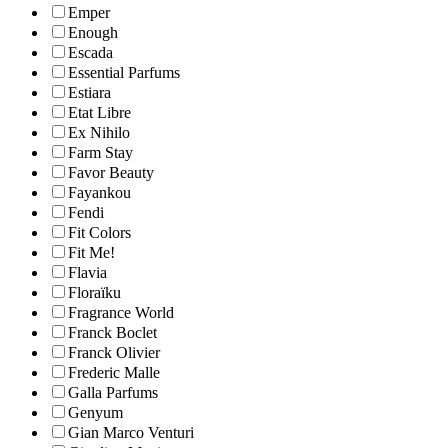
Emper
Enough
Escada
Essential Parfums
Estiara
Etat Libre
Ex Nihilo
Farm Stay
Favor Beauty
Fayankou
Fendi
Fit Colors
Fit Me!
Flavia
Floraïku
Fragrance World
Franck Boclet
Franck Olivier
Frederic Malle
Galla Parfums
Genyum
Gian Marco Venturi