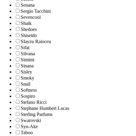
Senana
Sergio Tacchini
Sevencool
Shaik
Shedoes
Shiseido
SIayzu Raioceu
Sifat
Silvana
Simimi
Sinana
Sisley
Smoky
Snail
Softness
Sospiro
Stefano Ricci
Stephane Humbert Lucas
Sterling Parfums
Swarovski
Syn-Ake
Taboo