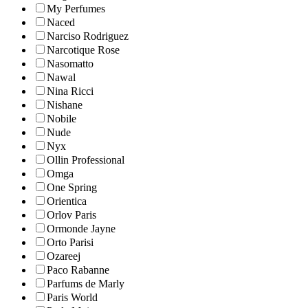
My Perfumes
Naced
Narciso Rodriguez
Narcotique Rose
Nasomatto
Nawal
Nina Ricci
Nishane
Nobile
Nude
Nyx
Ollin Professional
Omga
One Spring
Orientica
Orlov Paris
Ormonde Jayne
Orto Parisi
Ozareej
Paco Rabanne
Parfums de Marly
Paris World