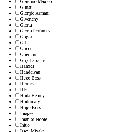
Giardino Magico
Giinsu
Giorgio Armani
Givenchy
Gloria
Gloria Perfumes
Gogor
Gritti
Gucci
Guerlain
Guy Laroche
Hamidi
Handaiyan
Hego Boss
Hermes
HFC
Huda Beauty
Hudomary
Hugo Boss
Images
Iman of Noble
Initio
Issey Miyake