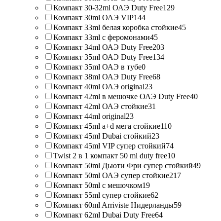
Компакт 30-32ml ОАЭ Duty Free
129
Компакт 30ml ОАЭ VIP
144
Компакт 33ml белая коробка стойкие
45
Компакт 33ml с феромонами
45
Компакт 34ml ОАЭ Duty Free
203
Компакт 35ml ОАЭ Duty Free
134
Компакт 35ml ОАЭ в тубе
0
Компакт 38ml ОАЭ Duty Free
68
Компакт 40ml ОАЭ original
23
Компакт 42ml в мешочке ОАЭ Duty Free
40
Компакт 42ml ОАЭ стойкие
31
Компакт 44ml original
23
Компакт 45ml a+d мега стойкие
110
Компакт 45ml Dubai стойкий
23
Компакт 45ml VIP супер стойкий
74
Twist 2 в 1 компакт 50 ml duty free
10
Компакт 50ml Дьюти Фри супер стойкий
49
Компакт 50ml ОАЭ супер стойкие
217
Компакт 50ml с мешочком
19
Компакт 55ml супер стойкие
62
Компакт 60ml Arriviste Нидерланды
59
Компакт 62ml Dubai Duty Free
64