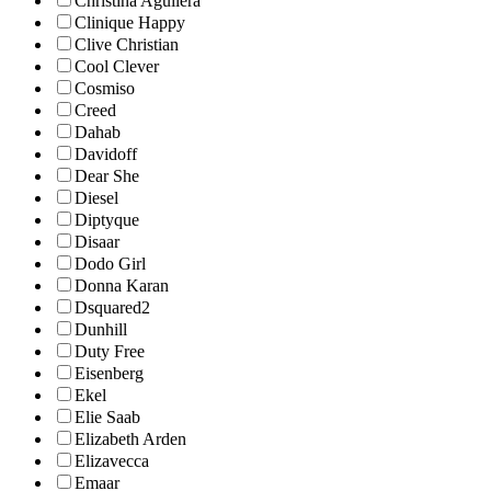
Christina Aguilera
Clinique Happy
Clive Christian
Cool Clever
Cosmiso
Creed
Dahab
Davidoff
Dear She
Diesel
Diptyque
Disaar
Dodo Girl
Donna Karan
Dsquared2
Dunhill
Duty Free
Eisenberg
Ekel
Elie Saab
Elizabeth Arden
Elizavecca
Emaar