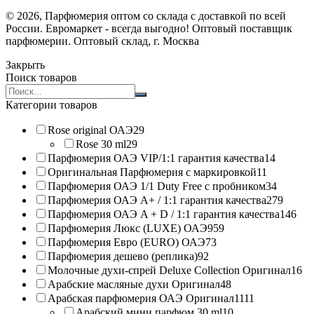
© 2026, Парфюмерия оптом со склада с доставкой по всей
России. Евромаркет - всегда выгодно! Оптовый поставщик
парфюмерии. Оптовый склад, г. Москва
Закрыть
Поиск товаров
Search
products:
Категории товаров
Rose original ОАЭ
29
Rose 30 ml
29
Парфюмерия ОАЭ VIP/1:1 гарантия качества
14
Оригинальная Парфюмерия с маркировкой
11
Парфюмерия ОАЭ 1/1 Duty Free с пробником
34
Парфюмерия ОАЭ A+ / 1:1 гарантия качества
279
Парфюмерия ОАЭ A + D / 1:1 гарантия качества
146
Парфюмерия Люкс (LUXE) ОАЭ
959
Парфюмерия Евро (EURO) ОАЭ
73
Парфюмерия дешево (реплика)
92
Молочные духи-спрей Deluxe Collection Оригинал
16
Арабские масляные духи Оригинал
48
Арабская парфюмерия ОАЭ Оригинал
1111
Арабский мини парфюм 30 ml
10