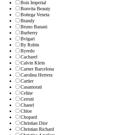
Bois Imperial
Bonvita Beauty
Bottega Veneta
Brandy
Bruno Banani
Burberry
Bvlgari
By Robin
Byredo
Cacharel
Calvin Klein
Carner Barcelona
Carolina Herrera
Cartier
Casamorati
Celine
Cerruti
Chanel
Chloe
Chopard
Christian Dior
Christian Richard