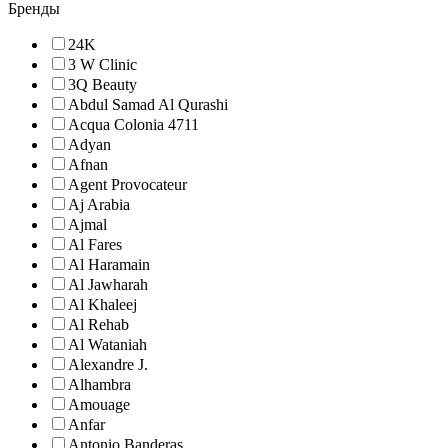
Бренды
24K
3 W Clinic
3Q Beauty
Abdul Samad Al Qurashi
Acqua Colonia 4711
Adyan
Afnan
Agent Provocateur
Aj Arabia
Ajmal
Al Fares
Al Haramain
Al Jawharah
Al Khaleej
Al Rehab
Al Wataniah
Alexandre J.
Alhambra
Amouage
Anfar
Antonio Banderas