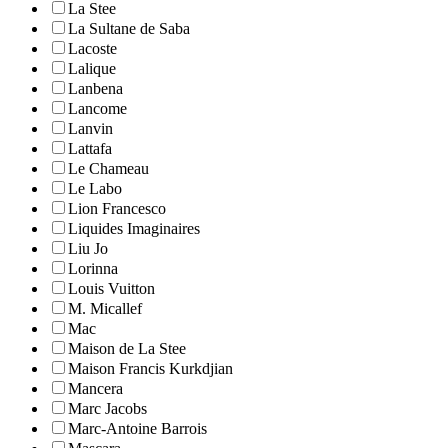
La Stee
La Sultane de Saba
Lacoste
Lalique
Lanbena
Lancome
Lanvin
Lattafa
Le Chameau
Le Labo
Lion Francesco
Liquides Imaginaires
Liu Jo
Lorinna
Louis Vuitton
M. Micallef
Mac
Maison de La Stee
Maison Francis Kurkdjian
Mancera
Marc Jacobs
Marc-Antoine Barrois