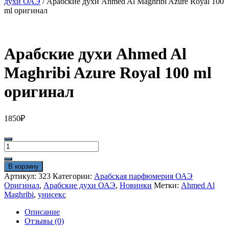
духи ОАЭ
/ Арабские духи Ahmed Al Maghribi Azure Royal 100
ml оригинал
Арабские духи Ahmed Al
Maghribi Azure Royal 100 ml
оригинал
1850
₽
Количество
товара
Арабские
В корзину
духи
Артикул:
323
Категории:
Арабская парфюмерия ОАЭ
Ahmed
Оригинал
,
Арабские духи ОАЭ
,
Новинки
Метки:
Ahmed Al
Al
Maghribi
,
унисекс
Maghribi
Azure
Описание
Royal
Отзывы (0)
100