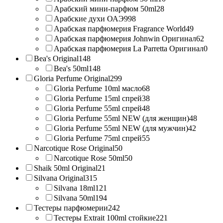
Арабский мини-парфюм 50ml
28
Арабские духи ОАЭ
998
Арабская парфюмерия Fragrance World
49
Арабская парфюмерия Johnwin Оригинал
62
Арабская парфюмерия La Parretta Оригинал
0
Bea's Original
148
Bea's 50ml
148
Gloria Perfume Original
299
Gloria Perfume 10ml масло
68
Gloria Perfume 15ml спрей
38
Gloria Perfume 55ml спрей
48
Gloria Perfume 55ml NEW (для женщин)
48
Gloria Perfume 55ml NEW (для мужчин)
42
Gloria Perfume 75ml спрей
55
Narcotique Rose Original
50
Narcotique Rose 50ml
50
Shaik 50ml Original
21
Silvana Original
315
Silvana 18ml
121
Silvana 50ml
194
Тестеры парфюмерии
242
Тестеры Extrait 100ml стойкие
221