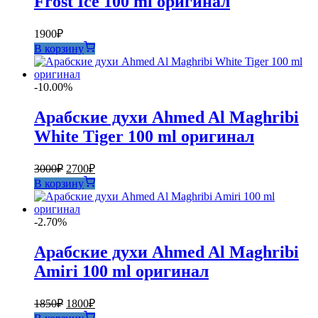
Frost Ice 100 ml оригинал
1900
₽
В корзину
-10.00%
Арабские духи Ahmed Al Maghribi
White Tiger 100 ml оригинал
Первоначальная
Текущая
3000
₽
2700
₽
цена
цена:
В корзину
составляла
2700₽.
3000₽.
-2.70%
Арабские духи Ahmed Al Maghribi
Amiri 100 ml оригинал
Первоначальная
Текущая
1850
₽
1800
₽
цена
цена: