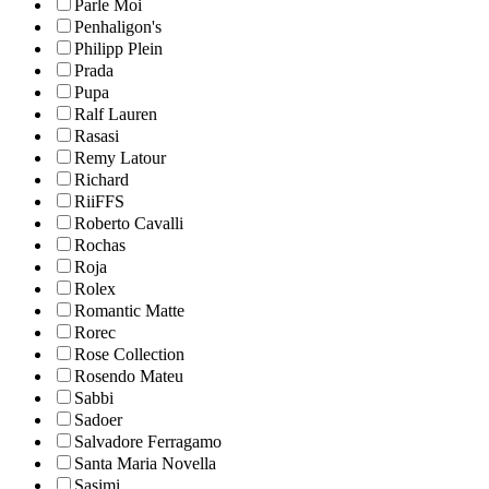
Parle Moi
Penhaligon's
Philipp Plein
Prada
Pupa
Ralf Lauren
Rasasi
Remy Latour
Richard
RiiFFS
Roberto Cavalli
Rochas
Roja
Rolex
Romantic Matte
Rorec
Rose Collection
Rosendo Mateu
Sabbi
Sadoer
Salvadore Ferragamo
Santa Maria Novella
Sasimi