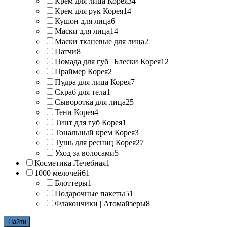
Крем для лица Корея
34
Крем для рук Корея
14
Кушон для лица
6
Маски для лица
14
Маски тканевые для лица
2
Патчи
8
Помада для губ | Блески Корея
12
Праймер Корея
2
Пудра для лица Корея
7
Скраб для тела
1
Сыворотка для лица
25
Тени Корея
4
Тинт для губ Корея
1
Тональный крем Корея
3
Тушь для ресниц Корея
27
Уход за волосами
5
Косметика Лечебная
1
1000 мелочей
61
Блоттеры
1
Подарочные пакеты
51
Флакончики | Атомайзеры
8
Найти