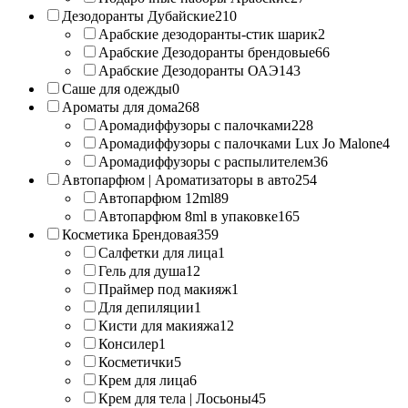
Дезодоранты Дубайские
210
Арабские дезодоранты-стик шарик
2
Арабские Дезодоранты брендовые
66
Арабские Дезодоранты ОАЭ
143
Саше для одежды
0
Ароматы для дома
268
Аромадиффузоры с палочками
228
Аромадиффузоры с палочками Lux Jo Malone
4
Аромадиффузоры с распылителем
36
Автопарфюм | Ароматизаторы в авто
254
Автопарфюм 12ml
89
Автопарфюм 8ml в упаковке
165
Косметика Брендовая
359
Салфетки для лица
1
Гель для душа
12
Праймер под макияж
1
Для депиляции
1
Кисти для макияжа
12
Консилер
1
Косметички
5
Крем для лица
6
Крем для тела | Лосьоны
45