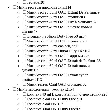
Тестеры
20
Мини тестеры парфюмерии
1114
Мини-тестер 35ml ОАЭ Extrait De Parfum
39
Мини-тестер 38ml ОАЭ стойкие
83
Мини-тестер 40ml ОАЭ Lux в мешочке
87
Мини-тестер 40ml ОАЭ в чехле новый
дизайн
47
Стойкий парфюм Duty Free 50 ml
84
Мини-тестер 50ml UAE стойкий!
79
Мини-тестер 55ml оаэ original
0
Мини-тестер 58ml Dubai Duty Free
104
Мини-тестер 60ml ОАЭ Cappi Maso
80
Мини-тестер 60ml ОАЭ Extrait de Parfum
136
Мини-тестер 62ml ОАЭ Extrait новый
дизайн
159
Мини-тестер 62ml ОАЭ Extrait супер
стойкие!
113
Мини тестер 65ml ОАЭ стойкие
102
Мини парфюмерия - компакт
2154
Компакт 40 ml Luxury Premium супер стойкие
28
Компакт 25ml ОАЭ Duty Free
210
Компакт 25ml ОАЭ
12
Компакт 30ml ОАЭ Duty Free
82