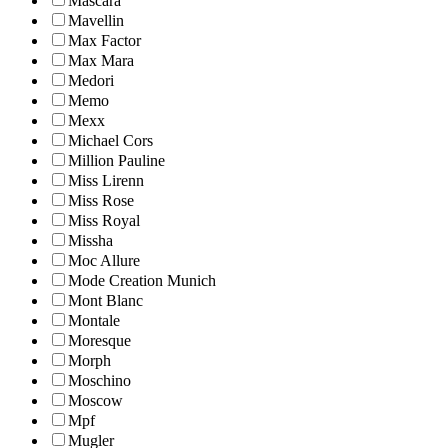
Mascara
Mavellin
Max Factor
Max Mara
Medori
Memo
Mexx
Michael Cors
Million Pauline
Miss Lirenn
Miss Rose
Miss Royal
Missha
Moc Allure
Mode Creation Munich
Mont Blanc
Montale
Moresque
Morph
Moschino
Moscow
Mpf
Mugler