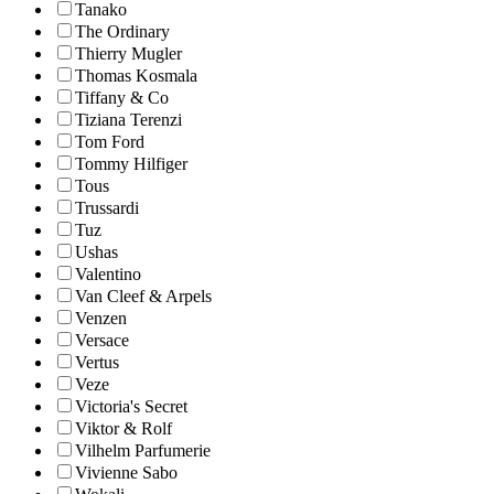
Tanako
The Ordinary
Thierry Mugler
Thomas Kosmala
Tiffany & Co
Tiziana Terenzi
Tom Ford
Tommy Hilfiger
Tous
Trussardi
Tuz
Ushas
Valentino
Van Cleef & Arpels
Venzen
Versace
Vertus
Veze
Victoria's Secret
Viktor & Rolf
Vilhelm Parfumerie
Vivienne Sabo