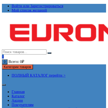
Перейти
Войти или Зарегистрироваться
к
Мой список желаний
содержимому
0
Всего:
0
₽
0
Категории товаров
ПОЛНЫЙ КАТАЛОГ перейти >
Главная
Каталог
Акции
Покупателям