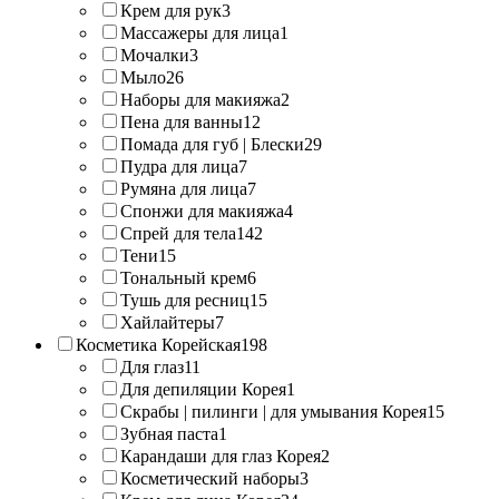
Крем для рук
3
Массажеры для лица
1
Мочалки
3
Мыло
26
Наборы для макияжа
2
Пена для ванны
12
Помада для губ | Блески
29
Пудра для лица
7
Румяна для лица
7
Спонжи для макияжа
4
Спрей для тела
142
Тени
15
Тональный крем
6
Тушь для ресниц
15
Хайлайтеры
7
Косметика Корейская
198
Для глаз
11
Для депиляции Корея
1
Скрабы | пилинги | для умывания Корея
15
Зубная паста
1
Карандаши для глаз Корея
2
Косметический наборы
3