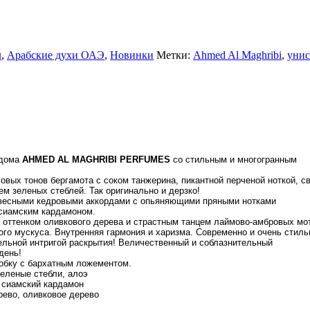
л
,
Арабские духи ОАЭ
,
Новинки
Метки:
Ahmed Al Maghribi
,
унис
 дома
AHMED AL MAGHRIBI PERFUMES
со стильным и многогранным
ых тонов бергамота с соком танжерина, пикантной перченой ноткой, с
м зеленых стеблей. Так оригинально и дерзко!
евесными кедровыми аккордами с опьяняющими пряными нотками
 сиамским кардамоном.
оттенком оливкового дерева и страстным танцем лаймово-амбровых мо
о мускуса. Внутренняя гармония и харизма. Современно и очень стиль
ельной интригой раскрытия! Величественный и соблазнительный
день!
обку с бархатным ложементом.
зеленые стебли, алоэ
, сиамский кардамон
рево, оливковое дерево