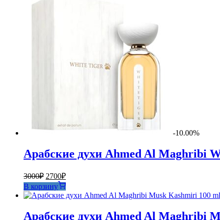
-10.00%
Арабские духи Ahmed Al Maghribi Wh
Первоначальная
Текущая
3000
₽
2700
₽
цена
цена:
В корзину
составляла
2700₽.
3000₽.
Арабские духи Ahmed Al Maghribi M