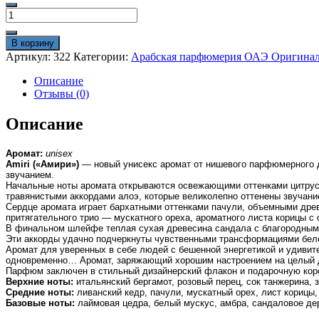
1800₽.
Количество
1850₽.
товара
Арабские
В корзину
духи
Артикул:
322
Категории:
Арабская парфюмерия ОАЭ Оригина
Ahmed
Al
Описание
Maghribi
Отзывы (0)
Amiri
100
Описание
ml
оригинал
Аромат:
unisex
Amiri («Амири»)
— новый унисекс аромат от нишевого парфюмерного
звучанием.
Начальные ноты аромата открываются освежающими оттенками цитрусов
травянистыми аккордами алоэ, которые великолепно оттенены звучание
Сердце аромата играет бархатными оттенками пачули, объемными др
притягательного трио — мускатного ореха, ароматного листа корицы с
В финальном шлейфе теплая сухая древесина сандала с благородным 
Эти аккорды удачно подчеркнуты чувственными трансформациями белог
Аромат для уверенных в себе людей с бешенной энергетикой и удивит
одновременно… Аромат, заряжающий хорошим настроением на целый 
Парфюм заключен в стильный дизайнерский флакон и подарочную кор
Верхние ноты:
итальянский бергамот, розовый перец, сок танжерина, 
Средние ноты:
ливанский кедр, пачули, мускатный орех, лист корицы
Базовые ноты:
лаймовая цедра, белый мускус, амбра, сандаловое де