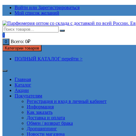
Перейти
Войти или Зарегистрироваться
к
Мой список желаний
содержимому
0
Всего:
0
₽
0
Категории товаров
ПОЛНЫЙ КАТАЛОГ перейти >
Главная
Каталог
Акции
Покупателям
Регистрация и вход в личный кабинет
Информация
Как заказать
Доставка и оплата
Обмен / возврат брака
Дропшиппинг
Новости магазина