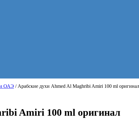
хи ОАЭ
/ Арабские духи Ahmed Al Maghribi Amiri 100 ml оригина
ibi Amiri 100 ml оригинал