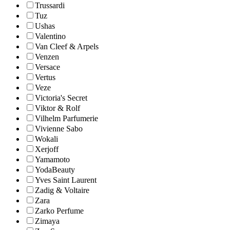
Trussardi
Tuz
Ushas
Valentino
Van Cleef & Arpels
Venzen
Versace
Vertus
Veze
Victoria's Secret
Viktor & Rolf
Vilhelm Parfumerie
Vivienne Sabo
Wokali
Xerjoff
Yamamoto
YodaBeauty
Yves Saint Laurent
Zadig & Voltaire
Zara
Zarko Perfume
Zimaya