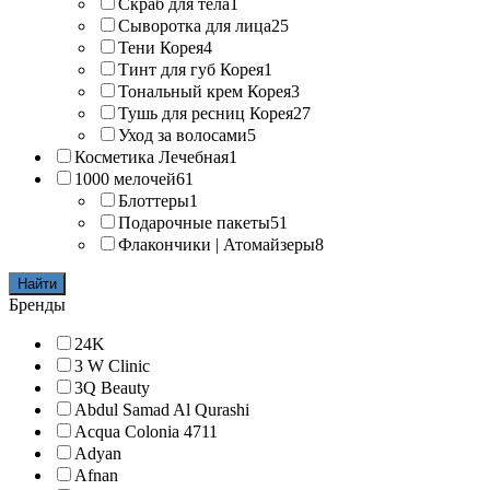
Скраб для тела
1
Сыворотка для лица
25
Тени Корея
4
Тинт для губ Корея
1
Тональный крем Корея
3
Тушь для ресниц Корея
27
Уход за волосами
5
Косметика Лечебная
1
1000 мелочей
61
Блоттеры
1
Подарочные пакеты
51
Флакончики | Атомайзеры
8
Найти
Бренды
24K
3 W Clinic
3Q Beauty
Abdul Samad Al Qurashi
Acqua Colonia 4711
Adyan
Afnan