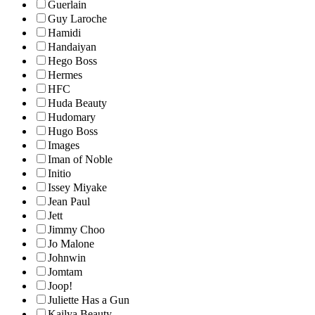
Guerlain
Guy Laroche
Hamidi
Handaiyan
Hego Boss
Hermes
HFC
Huda Beauty
Hudomary
Hugo Boss
Images
Iman of Noble
Initio
Issey Miyake
Jean Paul
Jett
Jimmy Choo
Jo Malone
Johnwin
Jomtam
Joop!
Juliette Has a Gun
Kailya Beauty