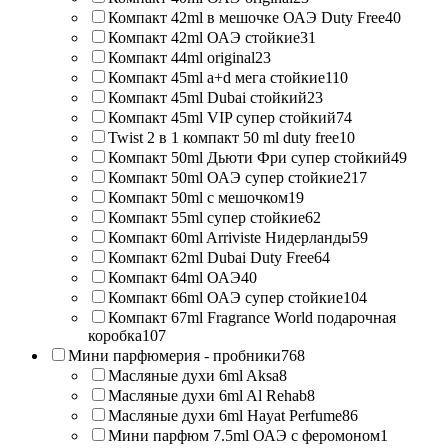
Компакт 42ml в мешочке ОАЭ Duty Free
40
Компакт 42ml ОАЭ стойкие
31
Компакт 44ml original
23
Компакт 45ml a+d мега стойкие
110
Компакт 45ml Dubai стойкий
23
Компакт 45ml VIP супер стойкий
74
Twist 2 в 1 компакт 50 ml duty free
10
Компакт 50ml Дьюти Фри супер стойкий
49
Компакт 50ml ОАЭ супер стойкие
217
Компакт 50ml с мешочком
19
Компакт 55ml супер стойкие
62
Компакт 60ml Arriviste Нидерланды
59
Компакт 62ml Dubai Duty Free
64
Компакт 64ml ОАЭ
40
Компакт 66ml ОАЭ супер стойкие
104
Компакт 67ml Fragrance World подарочная
коробка
107
Мини парфюмерия - пробники
768
Масляные духи 6ml Aksa
8
Масляные духи 6ml Al Rehab
8
Масляные духи 6ml Hayat Perfume
86
Мини парфюм 7.5ml ОАЭ с феромоном
1