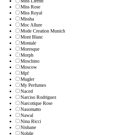
Miss Lirenn
Miss Rose
Miss Royal
Missha
Moc Allure
Mode Creation Munich
Mont Blanc
Montale
Moresque
Morph
Moschino
Moscow
Mpf
Mugler
My Perfumes
Naced
Narciso Rodriguez
Narcotique Rose
Nasomatto
Nawal
Nina Ricci
Nishane
Nobile