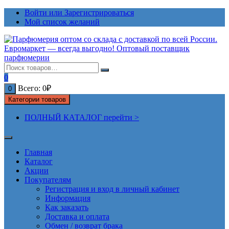
Перейти
Войти или Зарегистрироваться
к
Мой список желаний
содержимому
0
Всего:
0
₽
0
Категории товаров
ПОЛНЫЙ КАТАЛОГ перейти >
Главная
Каталог
Акции
Покупателям
Регистрация и вход в личный кабинет
Информация
Как заказать
Доставка и оплата
Обмен / возврат брака