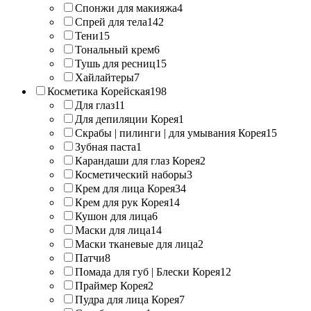
Спонжи для макияжа
4
Спрей для тела
142
Тени
15
Тональный крем
6
Тушь для ресниц
15
Хайлайтеры
7
Косметика Корейская
198
Для глаз
11
Для депиляции Корея
1
Скрабы | пилинги | для умывания Корея
15
Зубная паста
1
Карандаши для глаз Корея
2
Косметический наборы
3
Крем для лица Корея
34
Крем для рук Корея
14
Кушон для лица
6
Маски для лица
14
Маски тканевые для лица
2
Патчи
8
Помада для губ | Блески Корея
12
Праймер Корея
2
Пудра для лица Корея
7