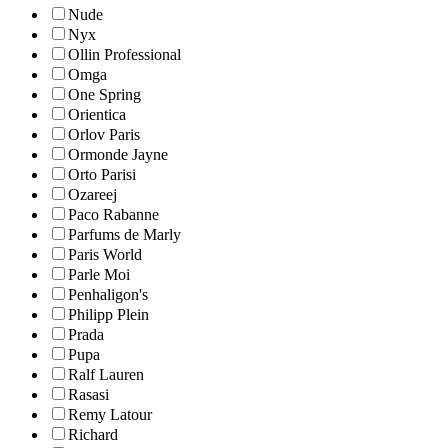
Nude
Nyx
Ollin Professional
Omga
One Spring
Orientica
Orlov Paris
Ormonde Jayne
Orto Parisi
Ozareej
Paco Rabanne
Parfums de Marly
Paris World
Parle Moi
Penhaligon's
Philipp Plein
Prada
Pupa
Ralf Lauren
Rasasi
Remy Latour
Richard