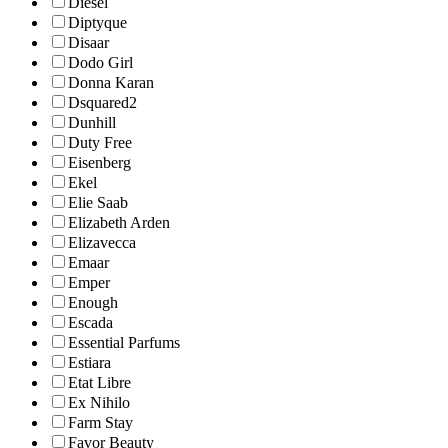
Diesel
Diptyque
Disaar
Dodo Girl
Donna Karan
Dsquared2
Dunhill
Duty Free
Eisenberg
Ekel
Elie Saab
Elizabeth Arden
Elizavecca
Emaar
Emper
Enough
Escada
Essential Parfums
Estiara
Etat Libre
Ex Nihilo
Farm Stay
Favor Beauty