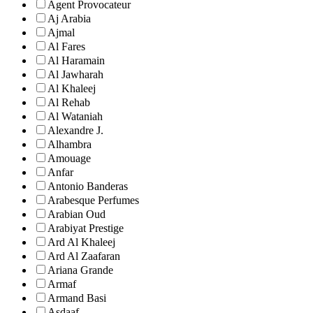
Agent Provocateur
Aj Arabia
Ajmal
Al Fares
Al Haramain
Al Jawharah
Al Khaleej
Al Rehab
Al Wataniah
Alexandre J.
Alhambra
Amouage
Anfar
Antonio Banderas
Arabesque Perfumes
Arabian Oud
Arabiyat Prestige
Ard Al Khaleej
Ard Al Zaafaran
Ariana Grande
Armaf
Armand Basi
Asdaaf