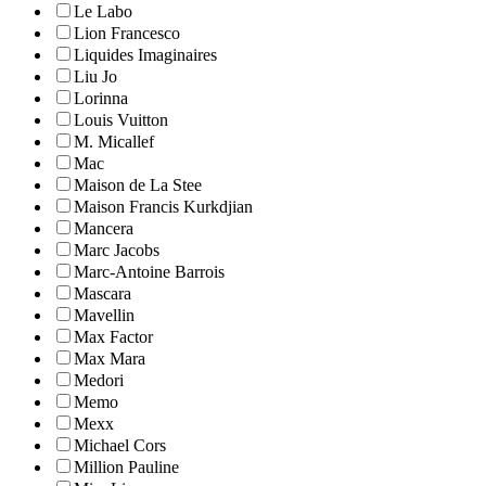
Le Labo
Lion Francesco
Liquides Imaginaires
Liu Jo
Lorinna
Louis Vuitton
M. Micallef
Mac
Maison de La Stee
Maison Francis Kurkdjian
Mancera
Marc Jacobs
Marc-Antoine Barrois
Mascara
Mavellin
Max Factor
Max Mara
Medori
Memo
Mexx
Michael Cors
Million Pauline