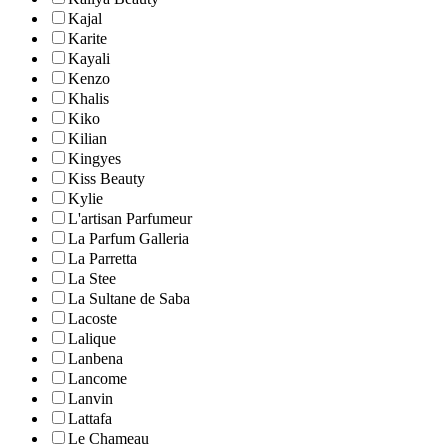
Kajal
Karite
Kayali
Kenzo
Khalis
Kiko
Kilian
Kingyes
Kiss Beauty
Kylie
L'artisan Parfumeur
La Parfum Galleria
La Parretta
La Stee
La Sultane de Saba
Lacoste
Lalique
Lanbena
Lancome
Lanvin
Lattafa
Le Chameau