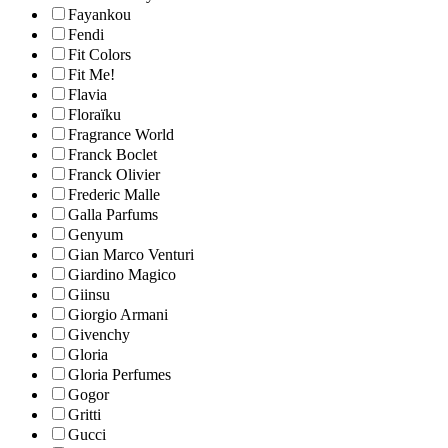
Fayankou
Fendi
Fit Colors
Fit Me!
Flavia
Floraïku
Fragrance World
Franck Boclet
Franck Olivier
Frederic Malle
Galla Parfums
Genyum
Gian Marco Venturi
Giardino Magico
Giinsu
Giorgio Armani
Givenchy
Gloria
Gloria Perfumes
Gogor
Gritti
Gucci