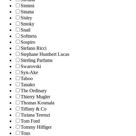
Simimi
Sinana
Sisley
Smoky
Snail
Softness
Sospiro
Stefano Ricci
Stephane Humbert Lucas
Sterling Parfums
Swarovski
Syn-Ake
Taboo
Tanako
The Ordinary
Thierry Mugler
Thomas Kosmala
Tiffany & Co
Tiziana Terenzi
Tom Ford
Tommy Hilfiger
Tous