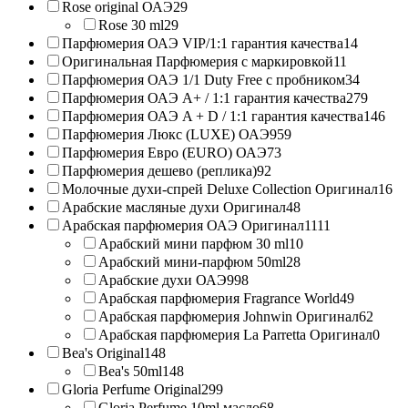
Rose original ОАЭ
29
Rose 30 ml
29
Парфюмерия ОАЭ VIP/1:1 гарантия качества
14
Оригинальная Парфюмерия с маркировкой
11
Парфюмерия ОАЭ 1/1 Duty Free с пробником
34
Парфюмерия ОАЭ A+ / 1:1 гарантия качества
279
Парфюмерия ОАЭ A + D / 1:1 гарантия качества
146
Парфюмерия Люкс (LUXE) ОАЭ
959
Парфюмерия Евро (EURO) ОАЭ
73
Парфюмерия дешево (реплика)
92
Молочные духи-спрей Deluxe Collection Оригинал
16
Арабские масляные духи Оригинал
48
Арабская парфюмерия ОАЭ Оригинал
1111
Арабский мини парфюм 30 ml
10
Арабский мини-парфюм 50ml
28
Арабские духи ОАЭ
998
Арабская парфюмерия Fragrance World
49
Арабская парфюмерия Johnwin Оригинал
62
Арабская парфюмерия La Parretta Оригинал
0
Bea's Original
148
Bea's 50ml
148
Gloria Perfume Original
299
Gloria Perfume 10ml масло
68