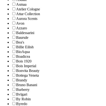
Asmaa
Atelier Cologne
Attar Collection
Aurora Scents
Avon
Azzaro
Baldessarini
Baursde
Bea's
Billie Eilish
BioAqua
Boadicea
Bois 1920
Bois Imperial
Bonvita Beauty
Bottega Veneta
Brandy
Bruno Banani
Burberry
Bvlgari
By Robin
Byredo