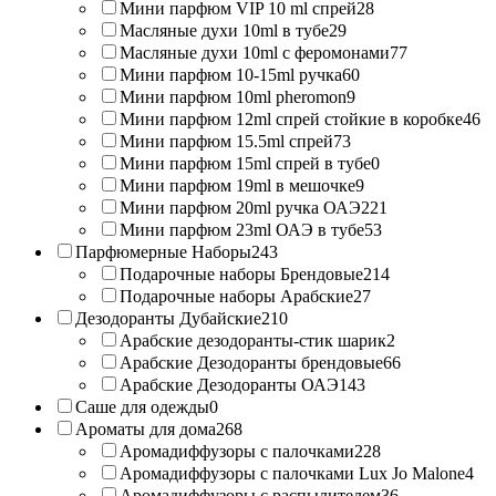
Мини парфюм VIP 10 ml спрей
28
Масляные духи 10ml в тубе
29
Масляные духи 10ml с феромонами
77
Мини парфюм 10-15ml ручка
60
Мини парфюм 10ml pheromon
9
Мини парфюм 12ml спрей стойкие в коробке
46
Мини парфюм 15.5ml спрей
73
Мини парфюм 15ml спрей в тубе
0
Мини парфюм 19ml в мешочке
9
Мини парфюм 20ml ручка ОАЭ
221
Мини парфюм 23ml ОАЭ в тубе
53
Парфюмерные Наборы
243
Подарочные наборы Брендовые
214
Подарочные наборы Арабские
27
Дезодоранты Дубайские
210
Арабские дезодоранты-стик шарик
2
Арабские Дезодоранты брендовые
66
Арабские Дезодоранты ОАЭ
143
Саше для одежды
0
Ароматы для дома
268
Аромадиффузоры с палочками
228
Аромадиффузоры с палочками Lux Jo Malone
4
Аромадиффузоры с распылителем
36