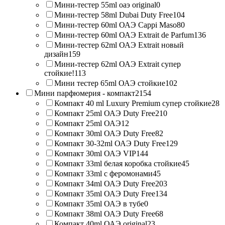
Мини-тестер 55ml оаэ original
0
Мини-тестер 58ml Dubai Duty Free
104
Мини-тестер 60ml ОАЭ Cappi Maso
80
Мини-тестер 60ml ОАЭ Extrait de Parfum
136
Мини-тестер 62ml ОАЭ Extrait новый
дизайн
159
Мини-тестер 62ml ОАЭ Extrait супер
стойкие!
113
Мини тестер 65ml ОАЭ стойкие
102
Мини парфюмерия - компакт
2154
Компакт 40 ml Luxury Premium супер стойкие
28
Компакт 25ml ОАЭ Duty Free
210
Компакт 25ml ОАЭ
12
Компакт 30ml ОАЭ Duty Free
82
Компакт 30-32ml ОАЭ Duty Free
129
Компакт 30ml ОАЭ VIP
144
Компакт 33ml белая коробка стойкие
45
Компакт 33ml с феромонами
45
Компакт 34ml ОАЭ Duty Free
203
Компакт 35ml ОАЭ Duty Free
134
Компакт 35ml ОАЭ в тубе
0
Компакт 38ml ОАЭ Duty Free
68
Компакт 40ml ОАЭ original
23