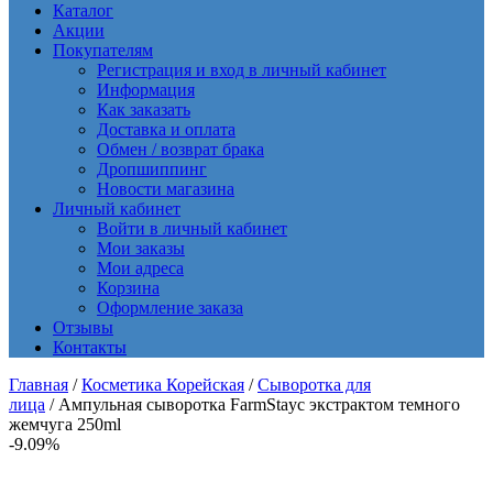
Каталог
Акции
Покупателям
Регистрация и вход в личный кабинет
Информация
Как заказать
Доставка и оплата
Обмен / возврат брака
Дропшиппинг
Новости магазина
Личный кабинет
Войти в личный кабинет
Мои заказы
Мои адреса
Корзина
Оформление заказа
Отзывы
Контакты
Главная
/
Косметика Корейская
/
Сыворотка для
лица
/ Ампульная сыворотка FarmStayс экстрактом темного
жемчуга 250ml
-9.09%