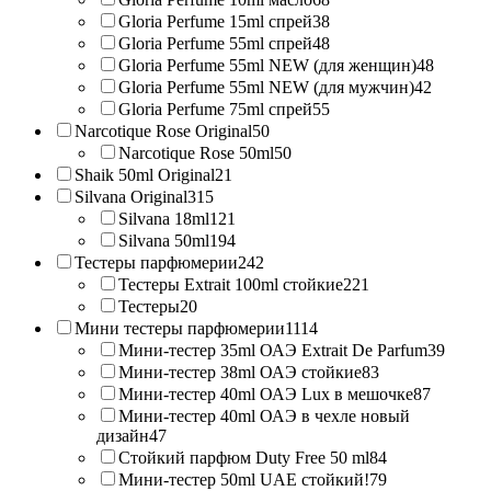
Gloria Perfume 15ml спрей
38
Gloria Perfume 55ml спрей
48
Gloria Perfume 55ml NEW (для женщин)
48
Gloria Perfume 55ml NEW (для мужчин)
42
Gloria Perfume 75ml спрей
55
Narcotique Rose Original
50
Narcotique Rose 50ml
50
Shaik 50ml Original
21
Silvana Original
315
Silvana 18ml
121
Silvana 50ml
194
Тестеры парфюмерии
242
Тестеры Extrait 100ml стойкие
221
Тестеры
20
Мини тестеры парфюмерии
1114
Мини-тестер 35ml ОАЭ Extrait De Parfum
39
Мини-тестер 38ml ОАЭ стойкие
83
Мини-тестер 40ml ОАЭ Lux в мешочке
87
Мини-тестер 40ml ОАЭ в чехле новый
дизайн
47
Стойкий парфюм Duty Free 50 ml
84
Мини-тестер 50ml UAE стойкий!
79