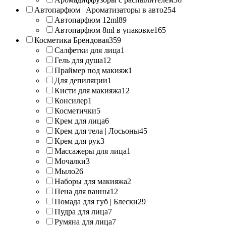
Автопарфюм | Ароматизаторы в авто
254
Автопарфюм 12ml
89
Автопарфюм 8ml в упаковке
165
Косметика Брендовая
359
Салфетки для лица
1
Гель для душа
12
Праймер под макияж
1
Для депиляции
1
Кисти для макияжа
12
Консилер
1
Косметички
5
Крем для лица
6
Крем для тела | Лосьоны
45
Крем для рук
3
Массажеры для лица
1
Мочалки
3
Мыло
26
Наборы для макияжа
2
Пена для ванны
12
Помада для губ | Блески
29
Пудра для лица
7
Румяна для лица
7