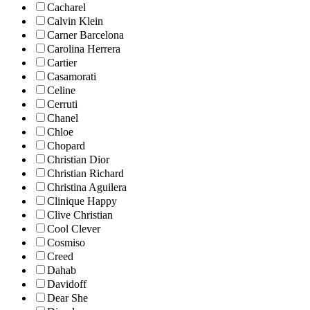
Cacharel
Calvin Klein
Carner Barcelona
Carolina Herrera
Cartier
Casamorati
Celine
Cerruti
Chanel
Chloe
Chopard
Christian Dior
Christian Richard
Christina Aguilera
Clinique Happy
Clive Christian
Cool Clever
Cosmiso
Creed
Dahab
Davidoff
Dear She