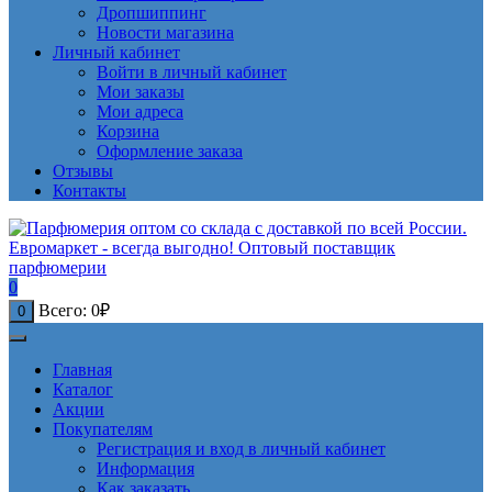
Дропшиппинг
Новости магазина
Личный кабинет
Войти в личный кабинет
Мои заказы
Мои адреса
Корзина
Оформление заказа
Отзывы
Контакты
0
Всего:
0
₽
0
Главная
Каталог
Акции
Покупателям
Регистрация и вход в личный кабинет
Информация
Как заказать