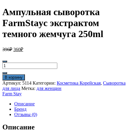
Ампульная сыворотка
FarmStayс экстрактом
темного жемчуга 250ml
Первоначальная
Текущая
396
₽
360
₽
цена
цена:
составляла
360₽.
Количество
396₽.
товара
Ампульная
В корзину
сыворотка
Артикул:
5114
Категории:
Косметика Корейская
,
Сыворотка
FarmStayс
для лица
Метка:
для женщин
экстрактом
Farm Stay
темного
жемчуга
Описание
250ml
Бренд
Отзывы (0)
Описание