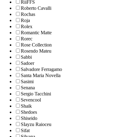
RiiFFS
Roberto Cavalli
Rochas
Roja
Rolex
Romantic Matte
Rorec
Rose Collection
Rosendo Mateu
Sabbi
Sadoer
Salvadore Ferragamo
Santa Maria Novella
Sasimi
Senana
Sergio Tacchini
Sevencool
Shaik
Shedoes
Shiseido
SIayzu Raioceu
Sifat
Silvana