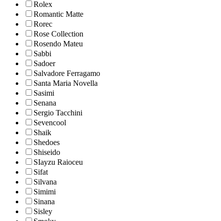
Rolex
Romantic Matte
Rorec
Rose Collection
Rosendo Mateu
Sabbi
Sadoer
Salvadore Ferragamo
Santa Maria Novella
Sasimi
Senana
Sergio Tacchini
Sevencool
Shaik
Shedoes
Shiseido
SIayzu Raioceu
Sifat
Silvana
Simimi
Sinana
Sisley