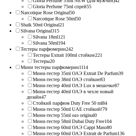
Gloria Perfume 55ml NEW (для мужчин)
42
Gloria Perfume 75ml спрей
55
Narcotique Rose Original
50
Narcotique Rose 50ml
50
Shaik 50ml Original
21
Silvana Original
315
Silvana 18ml
121
Silvana 50ml
194
Тестеры парфюмерии
242
Тестеры Extrait 100ml стойкие
221
Тестеры
20
Мини тестеры парфюмерии
1114
Мини-тестер 35ml ОАЭ Extrait De Parfum
39
Мини-тестер 38ml ОАЭ стойкие
83
Мини-тестер 40ml ОАЭ Lux в мешочке
87
Мини-тестер 40ml ОАЭ в чехле новый
дизайн
47
Стойкий парфюм Duty Free 50 ml
84
Мини-тестер 50ml UAE стойкий!
79
Мини-тестер 55ml оаэ original
0
Мини-тестер 58ml Dubai Duty Free
104
Мини-тестер 60ml ОАЭ Cappi Maso
80
Мини-тестер 60ml ОАЭ Extrait de Parfum
136