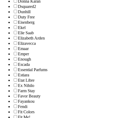
Donna Karan
Dsquared2
Dunhill
Duty Free
Eisenberg
Ekel
Elie Saab
Elizabeth Arden
Elizavecca
Emaar
Emper
Enough
Escada
Essential Parfums
Estiara
Etat Libre
Ex Nihilo
Farm Stay
Favor Beauty
Fayankou
Fendi
Fit Colors
Fit Me!