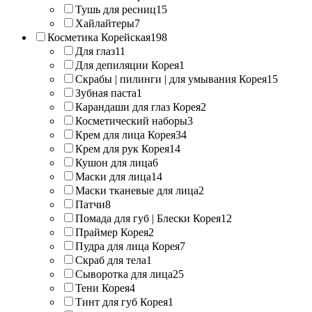
Тушь для ресниц
15
Хайлайтеры
7
Косметика Корейская
198
Для глаз
11
Для депиляции Корея
1
Скрабы | пилинги | для умывания Корея
15
Зубная паста
1
Карандаши для глаз Корея
2
Косметический наборы
3
Крем для лица Корея
34
Крем для рук Корея
14
Кушон для лица
6
Маски для лица
14
Маски тканевые для лица
2
Патчи
8
Помада для губ | Блески Корея
12
Праймер Корея
2
Пудра для лица Корея
7
Скраб для тела
1
Сыворотка для лица
25
Тени Корея
4
Тинт для губ Корея
1