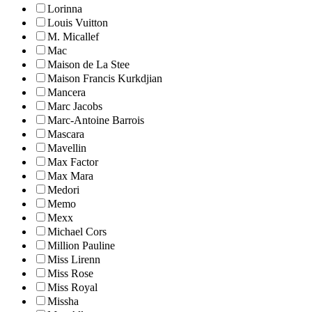
Lorinna
Louis Vuitton
M. Micallef
Mac
Maison de La Stee
Maison Francis Kurkdjian
Mancera
Marc Jacobs
Marc-Antoine Barrois
Mascara
Mavellin
Max Factor
Max Mara
Medori
Memo
Mexx
Michael Cors
Million Pauline
Miss Lirenn
Miss Rose
Miss Royal
Missha