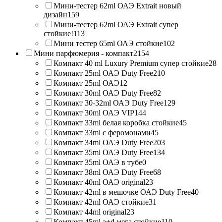
Мини-тестер 62ml ОАЭ Extrait новый
дизайн
159
Мини-тестер 62ml ОАЭ Extrait супер
стойкие!
113
Мини тестер 65ml ОАЭ стойкие
102
Мини парфюмерия - компакт
2154
Компакт 40 ml Luxury Premium супер стойкие
28
Компакт 25ml ОАЭ Duty Free
210
Компакт 25ml ОАЭ
12
Компакт 30ml ОАЭ Duty Free
82
Компакт 30-32ml ОАЭ Duty Free
129
Компакт 30ml ОАЭ VIP
144
Компакт 33ml белая коробка стойкие
45
Компакт 33ml с феромонами
45
Компакт 34ml ОАЭ Duty Free
203
Компакт 35ml ОАЭ Duty Free
134
Компакт 35ml ОАЭ в тубе
0
Компакт 38ml ОАЭ Duty Free
68
Компакт 40ml ОАЭ original
23
Компакт 42ml в мешочке ОАЭ Duty Free
40
Компакт 42ml ОАЭ стойкие
31
Компакт 44ml original
23
Компакт 45ml a+d мега стойкие
110