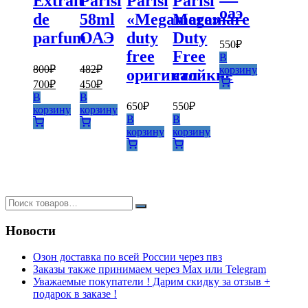
Extrait
Parisi
Parisi
Parisi
оаэ
de
58ml
«Megamare»
Megamare
parfum
ОАЭ
duty
Duty
550
₽
free
Free
В
800
₽
482
₽
корзину
оригинал
стойкие
Первоначальная
Текущая
Первоначальная
Текущая
700
₽
450
₽
цена
цена:
цена
цена:
В
В
составляла
составляла
650
₽
550
₽
700₽.
450₽.
корзину
корзину
В
В
800₽.
482₽.
корзину
корзину
Новости
Озон доставка по всей России через пвз
Заказы также принимаем через Max или Telegram
Уважаемые покупатели ! Дарим скидку за отзыв +
подарок в заказе !