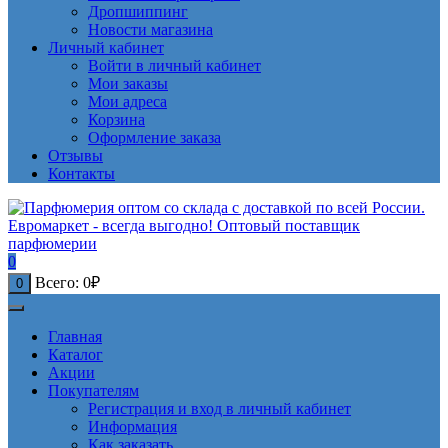
Дропшиппинг
Новости магазина
Личный кабинет
Войти в личный кабинет
Мои заказы
Мои адреса
Корзина
Оформление заказа
Отзывы
Контакты
0
Всего:
0
₽
0
Главная
Каталог
Акции
Покупателям
Регистрация и вход в личный кабинет
Информация
Как заказать