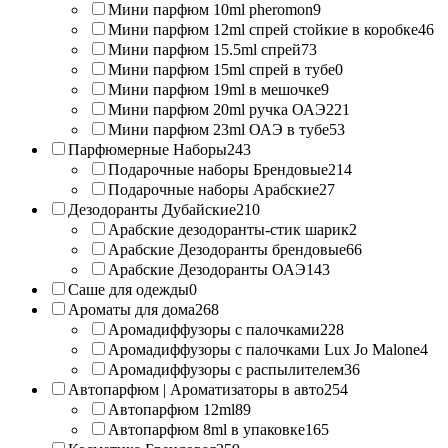
Мини парфюм 10ml pheromon
9
Мини парфюм 12ml спрей стойкие в коробке
46
Мини парфюм 15.5ml спрей
73
Мини парфюм 15ml спрей в тубе
0
Мини парфюм 19ml в мешочке
9
Мини парфюм 20ml ручка ОАЭ
221
Мини парфюм 23ml ОАЭ в тубе
53
Парфюмерные Наборы
243
Подарочные наборы Брендовые
214
Подарочные наборы Арабские
27
Дезодоранты Дубайские
210
Арабские дезодоранты-стик шарик
2
Арабские Дезодоранты брендовые
66
Арабские Дезодоранты ОАЭ
143
Саше для одежды
0
Ароматы для дома
268
Аромадиффузоры с палочками
228
Аромадиффузоры с палочками Lux Jo Malone
4
Аромадиффузоры с распылителем
36
Автопарфюм | Ароматизаторы в авто
254
Автопарфюм 12ml
89
Автопарфюм 8ml в упаковке
165