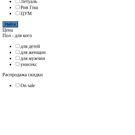
Летуаль
Рив Гош
ЦУМ
Найти
Цена
Пол - для кого
для детей
для женщин
для мужчин
унисекс
Распродажа скидки
On sale