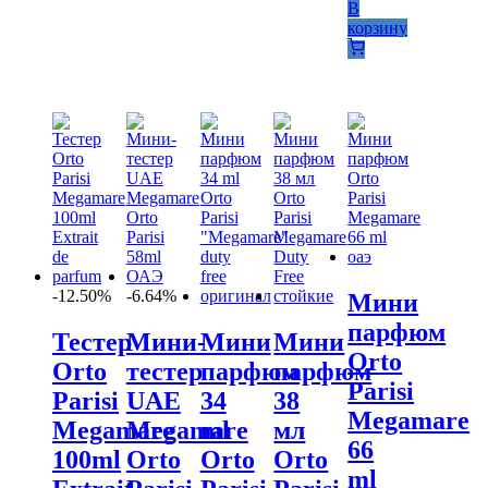
В
корзину
-12.50%
-6.64%
Мини
парфюм
Тестер
Мини-
Мини
Мини
Orto
Orto
тестер
парфюм
парфюм
Parisi
Parisi
UAE
34
38
Megamare
Megamare
Megamare
ml
мл
66
100ml
Orto
Orto
Orto
ml