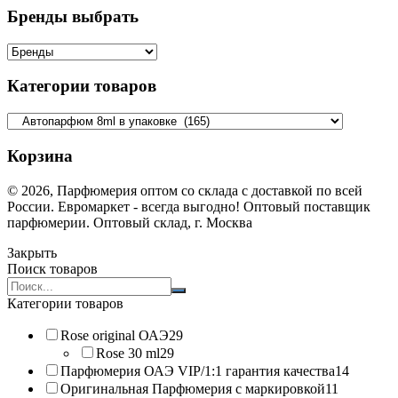
Бренды выбрать
Категории товаров
Корзина
© 2026, Парфюмерия оптом со склада с доставкой по всей
России. Евромаркет - всегда выгодно! Оптовый поставщик
парфюмерии. Оптовый склад, г. Москва
Закрыть
Поиск товаров
Search
products:
Категории товаров
Rose original ОАЭ
29
Rose 30 ml
29
Парфюмерия ОАЭ VIP/1:1 гарантия качества
14
Оригинальная Парфюмерия с маркировкой
11