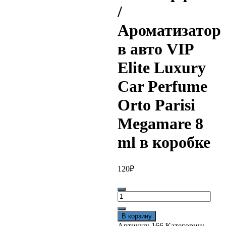
/
Ароматизатор
в авто VIP
Elite Luxury
Car Perfume
Orto Parisi
Megamare 8
ml в коробке
120
₽
Количество
товара
Автопарфюм
В корзину
/
Артикул:
166
Категории: