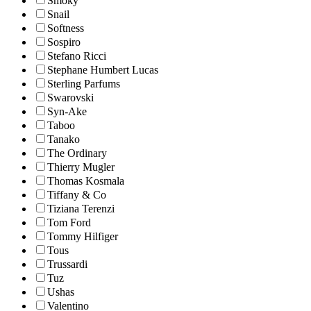
Smoky
Snail
Softness
Sospiro
Stefano Ricci
Stephane Humbert Lucas
Sterling Parfums
Swarovski
Syn-Ake
Taboo
Tanako
The Ordinary
Thierry Mugler
Thomas Kosmala
Tiffany & Co
Tiziana Terenzi
Tom Ford
Tommy Hilfiger
Tous
Trussardi
Tuz
Ushas
Valentino