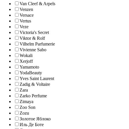
Van Cleef & Arpels
Venzen
Versace
Vertus
Veze
Victoria's Secret
Viktor & Rolf
Vilhelm Parfumerie
Vivienne Sabo
Wokali
Xerjoff
Yamamoto
YodaBeauty
Yves Saint Laurent
Zadig & Voltaire
Zara
Zarko Perfume
Zimaya
Zoo Son
Zozu
Золотое Яблоко
Иль Де Боте