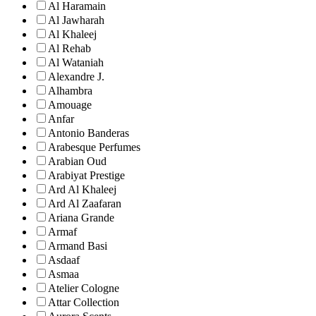
Al Haramain
Al Jawharah
Al Khaleej
Al Rehab
Al Wataniah
Alexandre J.
Alhambra
Amouage
Anfar
Antonio Banderas
Arabesque Perfumes
Arabian Oud
Arabiyat Prestige
Ard Al Khaleej
Ard Al Zaafaran
Ariana Grande
Armaf
Armand Basi
Asdaaf
Asmaa
Atelier Cologne
Attar Collection