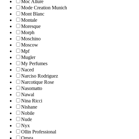
Moc Allure
Mode Creation Munich
Mont Blanc
Montale
Moresque
Morph
Moschino
Moscow
Mpf
Mugler
My Perfumes
Naced
Narciso Rodriguez
Narcotique Rose
Nasomatto
Nawal
Nina Ricci
Nishane
Nobile
Nude
Nyx
Ollin Professional
Omga