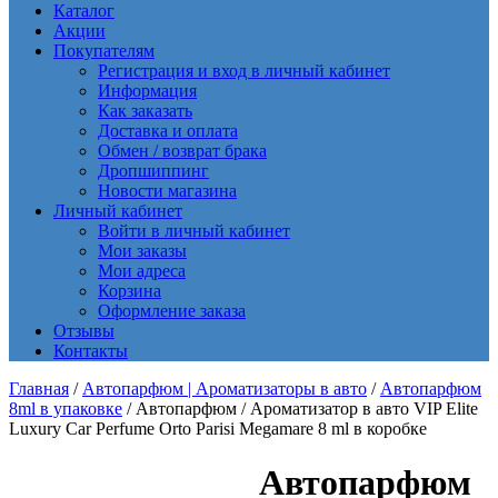
Каталог
Акции
Покупателям
Регистрация и вход в личный кабинет
Информация
Как заказать
Доставка и оплата
Обмен / возврат брака
Дропшиппинг
Новости магазина
Личный кабинет
Войти в личный кабинет
Мои заказы
Мои адреса
Корзина
Оформление заказа
Отзывы
Контакты
Главная
/
Автопарфюм | Ароматизаторы в авто
/
Автопарфюм
8ml в упаковке
/ Автопарфюм / Ароматизатор в авто VIP Elite
Luxury Car Perfume Orto Parisi Megamare 8 ml в коробке
Автопарфюм