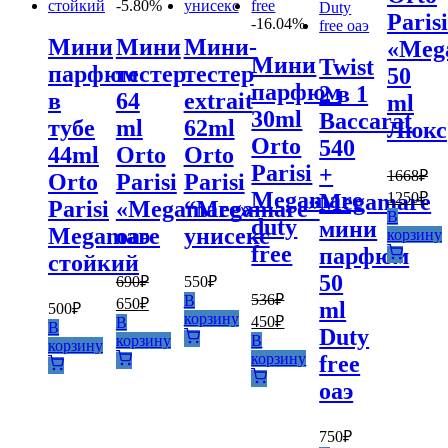
-5.80%
Parisi
-16.04%
Мини
Мини
Мини-
«Meg
Мини
Twist
парфюм
тестер
тестер
50
парфюм
2 в 1
в
64
extrait
ml
30ml
Baccarat
тубе
ml
62ml
Люкс
Orto
540
44ml
Orto
Orto
Parisi
+
1668
₽
Orto
Parisi
Parisi
Первона
Те
Megamare
1250
₽
Megamare
Parisi
«Megamare»
“Megamare”
цена
це
В
duty
мини
составля
Megamare
оаэ
унисекс
12
корзину
free
1668₽.
парфюм
стойкий
50
690
₽
550
₽
Первоначальная
Текущая
536
₽
В
650
₽
ml
500
₽
цена
цена:
Первоначальная
Текущая
корзину
450
₽
В
В
Duty
составляла
цена
цена:
650₽.
корзину
В
корзину
составляла
690₽.
450₽.
корзину
free
536₽.
оаэ
750
₽