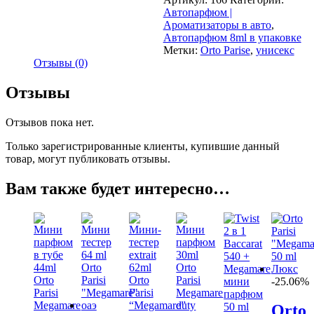
Ароматизатор
Автопарфюм |
в
Ароматизаторы в авто
,
авто
Автопарфюм 8ml в упаковке
VIP
Метки:
Orto Parise
,
унисекс
Elite
Отзывы (0)
Luxury
Car
Отзывы
Perfume
Orto
Parisi
Отзывов пока нет.
Megamare
Только зарегистрированные клиенты, купившие данный
8
товар, могут публиковать отзывы.
ml
в
коробке
Вам также будет интересно…
-25.06%
Orto