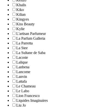
Kenzo
Khalis
Kiko
Kilian
Kingyes
Kiss Beauty
Kylie
L'artisan Parfumeur
La Parfum Galleria
La Parretta
La Stee
La Sultane de Saba
Lacoste
Lalique
Lanbena
Lancome
Lanvin
Lattafa
Le Chameau
Le Labo
Lion Francesco
Liquides Imaginaires
Liu Jo