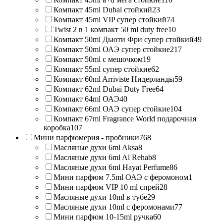
Компакт 45ml Dubai стойкий
23
Компакт 45ml VIP супер стойкий
74
Twist 2 в 1 компакт 50 ml duty free
10
Компакт 50ml Дьюти Фри супер стойкий
49
Компакт 50ml ОАЭ супер стойкие
217
Компакт 50ml с мешочком
19
Компакт 55ml супер стойкие
62
Компакт 60ml Arriviste Нидерланды
59
Компакт 62ml Dubai Duty Free
64
Компакт 64ml ОАЭ
40
Компакт 66ml ОАЭ супер стойкие
104
Компакт 67ml Fragrance World подарочная
коробка
107
Мини парфюмерия - пробники
768
Масляные духи 6ml Aksa
8
Масляные духи 6ml Al Rehab
8
Масляные духи 6ml Hayat Perfume
86
Мини парфюм 7.5ml ОАЭ с феромоном
1
Мини парфюм VIP 10 ml спрей
28
Масляные духи 10ml в тубе
29
Масляные духи 10ml с феромонами
77
Мини парфюм 10-15ml ручка
60