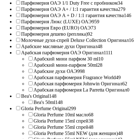
Парфюмерия ОАЭ 1/1 Duty Free с пробником
34
Парфюмерия ОАЭ A+ / 1:1 гарантия качества
279
Парфюмерия ОАЭ A + D / 1:1 гарантия качества
146
Парфюмерия Люкс (LUXE) ОАЭ
959
Парфюмерия Евро (EURO) ОАЭ
73
Парфюмерия дешево (реплика)
92
Молочные духи-спрей Deluxe Collection Оригинал
16
Арабские масляные духи Оригинал
48
Арабская парфюмерия ОАЭ Оригинал
1111
Арабский мини парфюм 30 ml
10
Арабский мини-парфюм 50ml
28
Арабские духи ОАЭ
998
Арабская парфюмерия Fragrance World
49
Арабская парфюмерия Johnwin Оригинал
62
Арабская парфюмерия La Parretta Оригинал
0
Bea's Original
148
Bea's 50ml
148
Gloria Perfume Original
299
Gloria Perfume 10ml масло
68
Gloria Perfume 15ml спрей
38
Gloria Perfume 55ml спрей
48
Gloria Perfume 55ml NEW (для женщин)
48