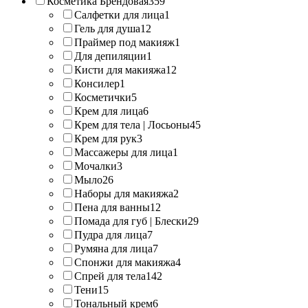
Косметика Брендовая
359
Салфетки для лица
1
Гель для душа
12
Праймер под макияж
1
Для депиляции
1
Кисти для макияжа
12
Консилер
1
Косметички
5
Крем для лица
6
Крем для тела | Лосьоны
45
Крем для рук
3
Массажеры для лица
1
Мочалки
3
Мыло
26
Наборы для макияжа
2
Пена для ванны
12
Помада для губ | Блески
29
Пудра для лица
7
Румяна для лица
7
Спонжи для макияжа
4
Спрей для тела
142
Тени
15
Тональный крем
6