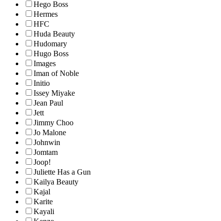
Hego Boss
Hermes
HFC
Huda Beauty
Hudomary
Hugo Boss
Images
Iman of Noble
Initio
Issey Miyake
Jean Paul
Jett
Jimmy Choo
Jo Malone
Johnwin
Jomtam
Joop!
Juliette Has a Gun
Kailya Beauty
Kajal
Karite
Kayali