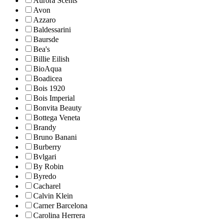
Aurora Scents
Avon
Azzaro
Baldessarini
Baursde
Bea's
Billie Eilish
BioAqua
Boadicea
Bois 1920
Bois Imperial
Bonvita Beauty
Bottega Veneta
Brandy
Bruno Banani
Burberry
Bvlgari
By Robin
Byredo
Cacharel
Calvin Klein
Carner Barcelona
Carolina Herrera