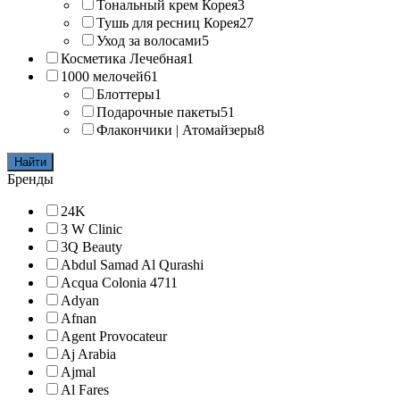
Тональный крем Корея
3
Тушь для ресниц Корея
27
Уход за волосами
5
Косметика Лечебная
1
1000 мелочей
61
Блоттеры
1
Подарочные пакеты
51
Флакончики | Атомайзеры
8
Найти
Бренды
24K
3 W Clinic
3Q Beauty
Abdul Samad Al Qurashi
Acqua Colonia 4711
Adyan
Afnan
Agent Provocateur
Aj Arabia
Ajmal
Al Fares