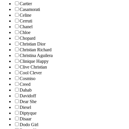
Cartier
Casamorati
Celine
Cerruti
Chanel
Chloe
Chopard
Christian Dior
Christian Richard
Christina Aguilera
Clinique Happy
Clive Christian
Cool Clever
Cosmiso
Creed
Dahab
Davidoff
Dear She
Diesel
Diptyque
Disaar
Dodo Girl