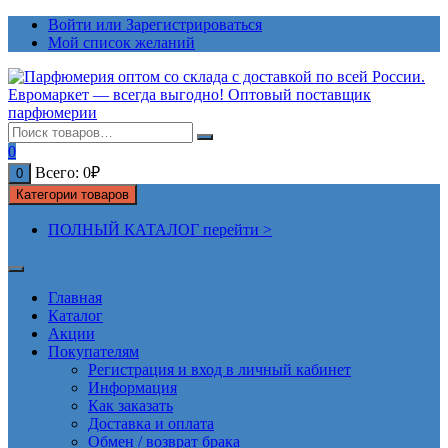
Перейти
Войти или Зарегистрироваться
к
Мой список желаний
содержимому
0
Всего:
0
₽
0
Категории товаров
ПОЛНЫЙ КАТАЛОГ перейти >
Главная
Каталог
Акции
Покупателям
Регистрация и вход в личный кабинет
Информация
Как заказать
Доставка и оплата
Обмен / возврат брака