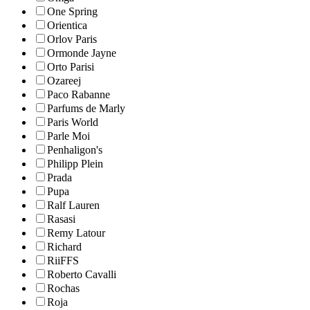
One Spring
Orientica
Orlov Paris
Ormonde Jayne
Orto Parisi
Ozareej
Paco Rabanne
Parfums de Marly
Paris World
Parle Moi
Penhaligon's
Philipp Plein
Prada
Pupa
Ralf Lauren
Rasasi
Remy Latour
Richard
RiiFFS
Roberto Cavalli
Rochas
Roja