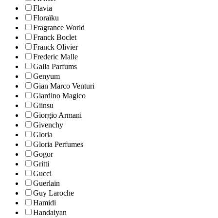
Flavia
Floraïku
Fragrance World
Franck Boclet
Franck Olivier
Frederic Malle
Galla Parfums
Genyum
Gian Marco Venturi
Giardino Magico
Giinsu
Giorgio Armani
Givenchy
Gloria
Gloria Perfumes
Gogor
Gritti
Gucci
Guerlain
Guy Laroche
Hamidi
Handaiyan