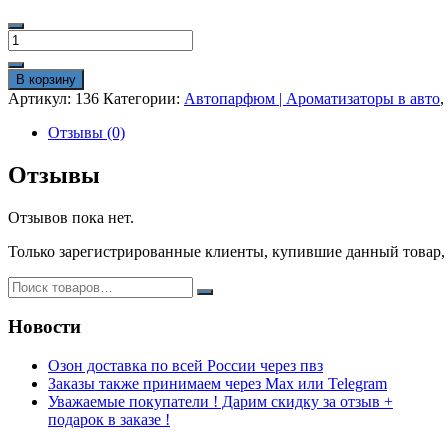
Количество
товара
Автопарфюм
В корзину
/
Артикул:
136
Категории:
Автопарфюм | Ароматизаторы в авто
,
Ароматизатор
в
Отзывы (0)
авто
VIP
Отзывы
Elite
Luxury
Отзывов пока нет.
Car
Perfume
Только зарегистрированные клиенты, купившие данный товар,
M
+
Mandarine
8
Новости
ml
Озон доставка по всей России через пвз
Заказы также принимаем через Max или Telegram
Уважаемые покупатели ! Дарим скидку за отзыв +
подарок в заказе !