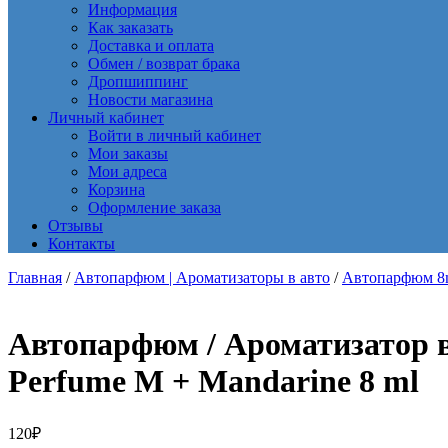
Информация
Как заказать
Доставка и оплата
Обмен / возврат брака
Дропшиппинг
Новости магазина
Личный кабинет
Войти в личный кабинет
Мои заказы
Мои адреса
Корзина
Оформление заказа
Отзывы
Контакты
Главная
/
Автопарфюм | Ароматизаторы в авто
/
Автопарфюм 8m
Автопарфюм / Ароматизатор в 
Perfume M + Mandarine 8 ml
120
₽