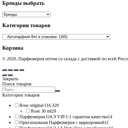
Бренды выбрать
Категории товаров
Корзина
© 2026, Парфюмерия оптом со склада с доставкой по всей Рос
Закрыть
Поиск товаров
Search
products:
Категории товаров
Rose original ОАЭ
29
Rose 30 ml
29
Парфюмерия ОАЭ VIP/1:1 гарантия качества
14
Оригинальная Парфюмерия с маркировкой
11