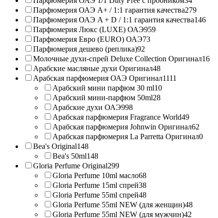
Парфюмерия ОАЭ 1/1 Duty Free с пробником
34
Парфюмерия ОАЭ A+ / 1:1 гарантия качества
279
Парфюмерия ОАЭ A + D / 1:1 гарантия качества
146
Парфюмерия Люкс (LUXE) ОАЭ
959
Парфюмерия Евро (EURO) ОАЭ
73
Парфюмерия дешево (реплика)
92
Молочные духи-спрей Deluxe Collection Оригинал
16
Арабские масляные духи Оригинал
48
Арабская парфюмерия ОАЭ Оригинал
1111
Арабский мини парфюм 30 ml
10
Арабский мини-парфюм 50ml
28
Арабские духи ОАЭ
998
Арабская парфюмерия Fragrance World
49
Арабская парфюмерия Johnwin Оригинал
62
Арабская парфюмерия La Parretta Оригинал
0
Bea's Original
148
Bea's 50ml
148
Gloria Perfume Original
299
Gloria Perfume 10ml масло
68
Gloria Perfume 15ml спрей
38
Gloria Perfume 55ml спрей
48
Gloria Perfume 55ml NEW (для женщин)
48
Gloria Perfume 55ml NEW (для мужчин)
42