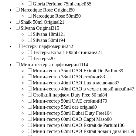
Gloria Perfume 75ml спрей
55
Narcotique Rose Original
50
Narcotique Rose 50ml
50
Shaik 50ml Original
21
Silvana Original
315
Silvana 18ml
121
Silvana 50ml
194
Тестеры парфюмерии
242
Тестеры Extrait 100ml стойкие
221
Тестеры
20
Мини тестеры парфюмерии
1114
Мини-тестер 35ml ОАЭ Extrait De Parfum
39
Мини-тестер 38ml ОАЭ стойкие
83
Мини-тестер 40ml ОАЭ Lux в мешочке
87
Мини-тестер 40ml ОАЭ в чехле новый дизайн
47
Стойкий парфюм Duty Free 50 ml
84
Мини-тестер 50ml UAE стойкий!
79
Мини-тестер 55ml оаэ original
0
Мини-тестер 58ml Dubai Duty Free
104
Мини-тестер 60ml ОАЭ Cappi Maso
80
Мини-тестер 60ml ОАЭ Extrait de Parfum
136
Мини-тестер 62ml ОАЭ Extrait новый дизайн
159