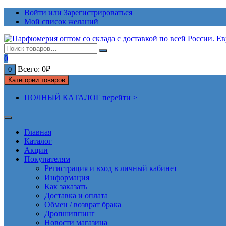
Перейти
Войти или Зарегистрироваться
к
Мой список желаний
содержимому
0
Всего:
0
₽
0
Категории товаров
ПОЛНЫЙ КАТАЛОГ перейти >
Главная
Каталог
Акции
Покупателям
Регистрация и вход в личный кабинет
Информация
Как заказать
Доставка и оплата
Обмен / возврат брака
Дропшиппинг
Новости магазина