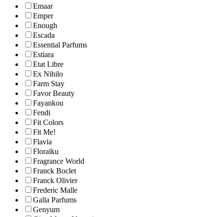
Emaar
Emper
Enough
Escada
Essential Parfums
Estiara
Etat Libre
Ex Nihilo
Farm Stay
Favor Beauty
Fayankou
Fendi
Fit Colors
Fit Me!
Flavia
Floraïku
Fragrance World
Franck Boclet
Franck Olivier
Frederic Malle
Galla Parfums
Genyum