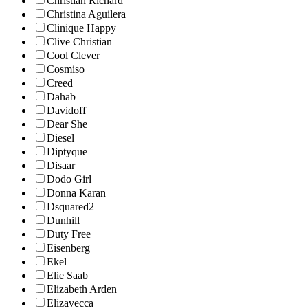
Christian Richard
Christina Aguilera
Clinique Happy
Clive Christian
Cool Clever
Cosmiso
Creed
Dahab
Davidoff
Dear She
Diesel
Diptyque
Disaar
Dodo Girl
Donna Karan
Dsquared2
Dunhill
Duty Free
Eisenberg
Ekel
Elie Saab
Elizabeth Arden
Elizavecca