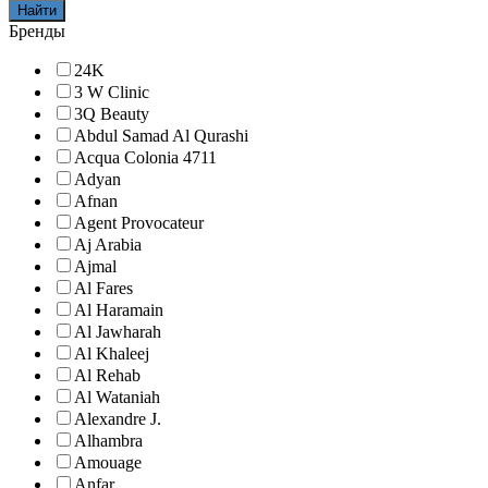
Найти
Бренды
24K
3 W Clinic
3Q Beauty
Abdul Samad Al Qurashi
Acqua Colonia 4711
Adyan
Afnan
Agent Provocateur
Aj Arabia
Ajmal
Al Fares
Al Haramain
Al Jawharah
Al Khaleej
Al Rehab
Al Wataniah
Alexandre J.
Alhambra
Amouage
Anfar