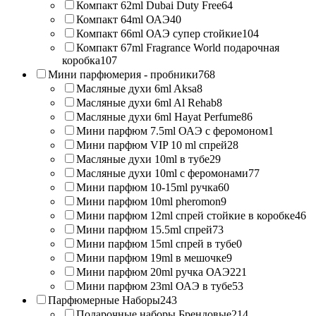
Компакт 62ml Dubai Duty Free
64
Компакт 64ml ОАЭ
40
Компакт 66ml ОАЭ супер стойкие
104
Компакт 67ml Fragrance World подарочная
коробка
107
Мини парфюмерия - пробники
768
Масляные духи 6ml Aksa
8
Масляные духи 6ml Al Rehab
8
Масляные духи 6ml Hayat Perfume
86
Мини парфюм 7.5ml ОАЭ с феромоном
1
Мини парфюм VIP 10 ml спрей
28
Масляные духи 10ml в тубе
29
Масляные духи 10ml с феромонами
77
Мини парфюм 10-15ml ручка
60
Мини парфюм 10ml pheromon
9
Мини парфюм 12ml спрей стойкие в коробке
46
Мини парфюм 15.5ml спрей
73
Мини парфюм 15ml спрей в тубе
0
Мини парфюм 19ml в мешочке
9
Мини парфюм 20ml ручка ОАЭ
221
Мини парфюм 23ml ОАЭ в тубе
53
Парфюмерные Наборы
243
Подарочные наборы Брендовые
214