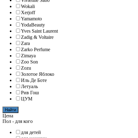
Vivienne Sabo
Wokali
Xerjoff
Yamamoto
YodaBeauty
Yves Saint Laurent
Zadig & Voltaire
Zara
Zarko Perfume
Zimaya
Zoo Son
Zozu
Золотое Яблоко
Иль Де Боте
Летуаль
Рив Гош
ЦУМ
Найти
Цена
Пол - для кого
для детей