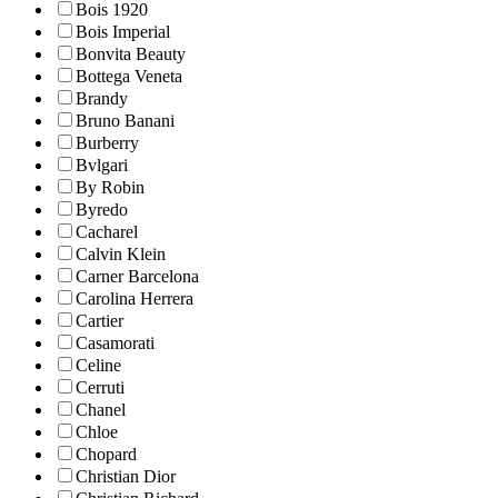
Bois 1920
Bois Imperial
Bonvita Beauty
Bottega Veneta
Brandy
Bruno Banani
Burberry
Bvlgari
By Robin
Byredo
Cacharel
Calvin Klein
Carner Barcelona
Carolina Herrera
Cartier
Casamorati
Celine
Cerruti
Chanel
Chloe
Chopard
Christian Dior