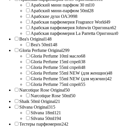
Арабский мини парфюм 30 ml
10
Арабский мини-парфюм 50ml
28
Арабские духи ОАЭ
998
Арабская парфюмерия Fragrance World
49
Арабская парфюмерия Johnwin Оригинал
62
Арабская парфюмерия La Parretta Оригинал
0
Bea's Original
148
Bea's 50ml
148
Gloria Perfume Original
299
Gloria Perfume 10ml масло
68
Gloria Perfume 15ml спрей
38
Gloria Perfume 55ml спрей
48
Gloria Perfume 55ml NEW (для женщин)
48
Gloria Perfume 55ml NEW (для мужчин)
42
Gloria Perfume 75ml спрей
55
Narcotique Rose Original
50
Narcotique Rose 50ml
50
Shaik 50ml Original
21
Silvana Original
315
Silvana 18ml
121
Silvana 50ml
194
Тестеры парфюмерии
242