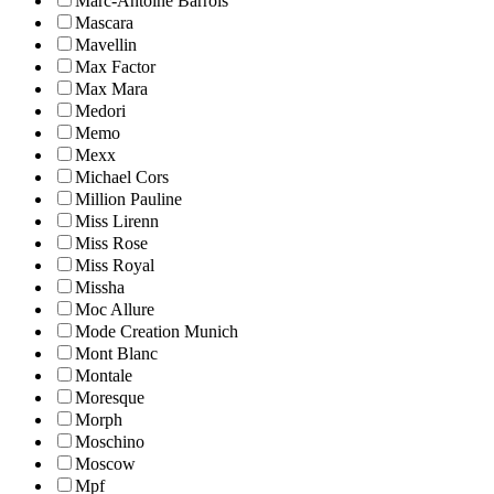
Marc-Antoine Barrois
Mascara
Mavellin
Max Factor
Max Mara
Medori
Memo
Mexx
Michael Cors
Million Pauline
Miss Lirenn
Miss Rose
Miss Royal
Missha
Moc Allure
Mode Creation Munich
Mont Blanc
Montale
Moresque
Morph
Moschino
Moscow
Mpf