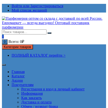
Перейти
Войти или Зарегистрироваться
к
Мой список желаний
содержимому
0
Всего:
0
₽
0
Категории товаров
ПОЛНЫЙ КАТАЛОГ перейти >
Главная
Каталог
Акции
Покупателям
Регистрация и вход в личный кабинет
Информация
Как заказать
Доставка и оплата
Обмен / возврат брака