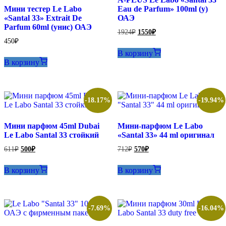
Мини тестер Le Labo
Eau de Parfum» 100ml (у)
«Santal 33» Extrait De
ОАЭ
Parfum 60ml (унис) ОАЭ
Первоначальная
Текущая
1924
₽
1550
₽
цена
цена:
450
₽
составляла
1550₽.
В корзину
1924₽.
В корзину
-18.17%
-19.94%
Мини парфюм 45ml Dubai
Мини-парфюм Le Labo
Le Labo Santal 33 стойкий
«Santal 33» 44 ml оригинал
Первоначальная
Текущая
Первоначальная
Текущая
611
₽
500
₽
712
₽
570
₽
цена
цена:
цена
цена:
составляла
составляла
500₽.
570₽.
В корзину
В корзину
611₽.
712₽.
-7.69%
-16.04%