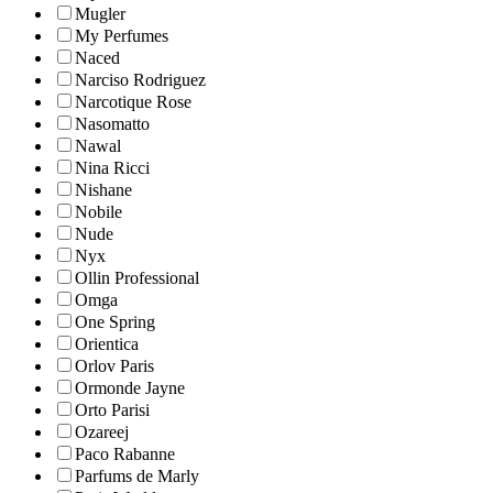
Mugler
My Perfumes
Naced
Narciso Rodriguez
Narcotique Rose
Nasomatto
Nawal
Nina Ricci
Nishane
Nobile
Nude
Nyx
Ollin Professional
Omga
One Spring
Orientica
Orlov Paris
Ormonde Jayne
Orto Parisi
Ozareej
Paco Rabanne
Parfums de Marly