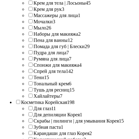
Крем для тела | Лосьоны
45
Крем для рук
3
Массажеры для лица
1
Мочалки
3
Мыло
26
Наборы для макияжа
2
Пена для ванны
12
Помада для губ | Блески
29
Пудра для лица
7
Румяна для лица
7
Спонжи для макияжа
4
Спрей для тела
142
Тени
15
Тональный крем
6
Тушь для ресниц
15
Хайлайтеры
7
Косметика Корейская
198
Для глаз
11
Для депиляции Корея
1
Скрабы | пилинги | для умывания Корея
15
Зубная паста
1
Карандаши для глаз Корея
2