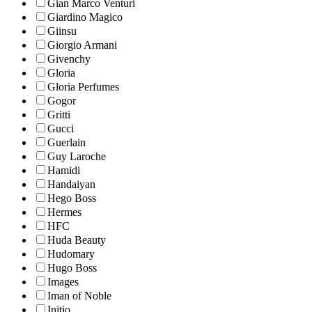
Gian Marco Venturi
Giardino Magico
Giinsu
Giorgio Armani
Givenchy
Gloria
Gloria Perfumes
Gogor
Gritti
Gucci
Guerlain
Guy Laroche
Hamidi
Handaiyan
Hego Boss
Hermes
HFC
Huda Beauty
Hudomary
Hugo Boss
Images
Iman of Noble
Initio