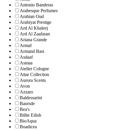
Antonio Banderas
Arabesque Perfumes
Arabian Oud
Arabiyat Prestige
Ard Al Khaleej
Ard Al Zaafaran
Ariana Grande
Armaf
Armand Basi
Asdaaf
Asmaa
Atelier Cologne
Attar Collection
Aurora Scents
Avon
Azzaro
Baldessarini
Baursde
Bea's
Billie Eilish
BioAqua
Boadicea