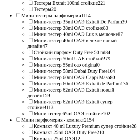
Тестеры Extrait 100ml стойкие
221
Тестеры
20
Мини тестеры парфюмерии
1114
Мини-тестер 35ml ОАЭ Extrait De Parfum
39
Мини-тестер 38ml ОАЭ стойкие
83
Мини-тестер 40ml ОАЭ Lux в мешочке
87
Мини-тестер 40ml ОАЭ в чехле новый
дизайн
47
Стойкий парфюм Duty Free 50 ml
84
Мини-тестер 50ml UAE стойкий!
79
Мини-тестер 55ml оаэ original
0
Мини-тестер 58ml Dubai Duty Free
104
Мини-тестер 60ml ОАЭ Cappi Maso
80
Мини-тестер 60ml ОАЭ Extrait de Parfum
136
Мини-тестер 62ml ОАЭ Extrait новый
дизайн
159
Мини-тестер 62ml ОАЭ Extrait супер
стойкие!
113
Мини тестер 65ml ОАЭ стойкие
102
Мини парфюмерия - компакт
2154
Компакт 40 ml Luxury Premium супер стойкие
28
Компакт 25ml ОАЭ Duty Free
210
Компакт 25ml ОАЭ
12