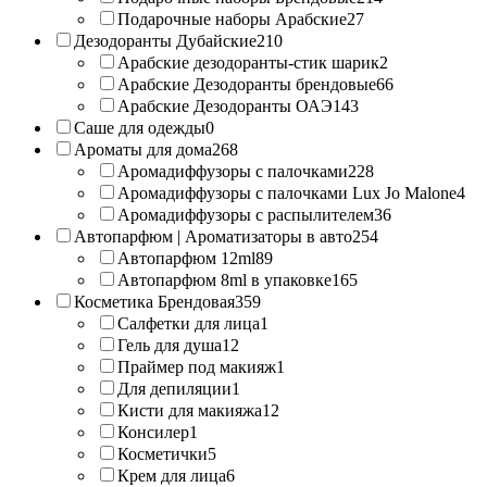
Подарочные наборы Арабские
27
Дезодоранты Дубайские
210
Арабские дезодоранты-стик шарик
2
Арабские Дезодоранты брендовые
66
Арабские Дезодоранты ОАЭ
143
Саше для одежды
0
Ароматы для дома
268
Аромадиффузоры с палочками
228
Аромадиффузоры с палочками Lux Jo Malone
4
Аромадиффузоры с распылителем
36
Автопарфюм | Ароматизаторы в авто
254
Автопарфюм 12ml
89
Автопарфюм 8ml в упаковке
165
Косметика Брендовая
359
Салфетки для лица
1
Гель для душа
12
Праймер под макияж
1
Для депиляции
1
Кисти для макияжа
12
Консилер
1
Косметички
5
Крем для лица
6