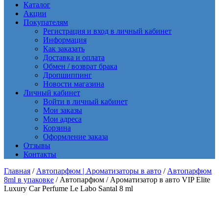
Каталог
Акции
Покупателям
Регистрация и вход в личный кабинет
Информация
Как заказать
Доставка и оплата
Обмен / возврат брака
Дропшиппинг
Новости магазина
Личный кабинет
Войти в личный кабинет
Мои заказы
Мои адреса
Корзина
Оформление заказа
Отзывы
Контакты
Главная
/
Автопарфюм | Ароматизаторы в авто
/
Автопарфюм
8ml в упаковке
/ Автопарфюм / Ароматизатор в авто VIP Elite
Luxury Car Perfume Le Labo Santal 8 ml