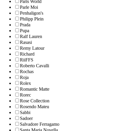
Paris World
Parle Moi
Penhaligon's
Philipp Plein
Prada
Pupa
Ralf Lauren
Rasasi
Remy Latour
Richard
RiiFFS
Roberto Cavalli
Rochas
Roja
Rolex
Romantic Matte
Rorec
Rose Collection
Rosendo Mateu
Sabbi
Sadoer
Salvadore Ferragamo
Santa Maria Novella