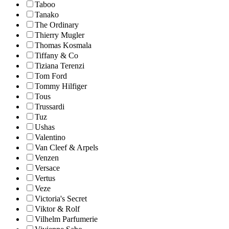
Taboo
Tanako
The Ordinary
Thierry Mugler
Thomas Kosmala
Tiffany & Co
Tiziana Terenzi
Tom Ford
Tommy Hilfiger
Tous
Trussardi
Tuz
Ushas
Valentino
Van Cleef & Arpels
Venzen
Versace
Vertus
Veze
Victoria's Secret
Viktor & Rolf
Vilhelm Parfumerie