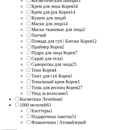
Косметический наборы
3
Крем для лица Корея
34
Крем для рук Корея
14
Кушон для лица
6
Маски для лица
14
Маски тканевые для лица
2
Патчи
8
Помада для губ | Блески Корея
12
Праймер Корея
2
Пудра для лица Корея
7
Скраб для тела
1
Сыворотка для лица
25
Тени Корея
4
Тинт для губ Корея
1
Тональный крем Корея
3
Тушь для ресниц Корея
27
Уход за волосами
5
Косметика Лечебная
1
1000 мелочей
61
Блоттеры
1
Подарочные пакеты
51
Флакончики | Атомайзеры
8