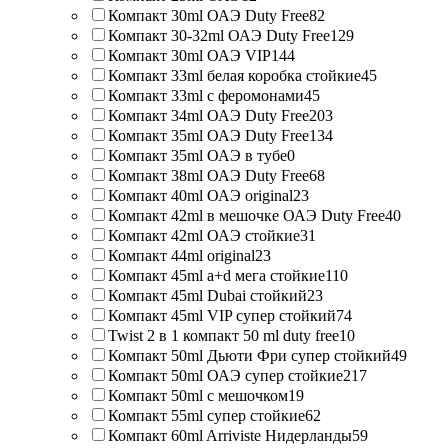
Компакт 30ml ОАЭ Duty Free
82
Компакт 30-32ml ОАЭ Duty Free
129
Компакт 30ml ОАЭ VIP
144
Компакт 33ml белая коробка стойкие
45
Компакт 33ml с феромонами
45
Компакт 34ml ОАЭ Duty Free
203
Компакт 35ml ОАЭ Duty Free
134
Компакт 35ml ОАЭ в тубе
0
Компакт 38ml ОАЭ Duty Free
68
Компакт 40ml ОАЭ original
23
Компакт 42ml в мешочке ОАЭ Duty Free
40
Компакт 42ml ОАЭ стойкие
31
Компакт 44ml original
23
Компакт 45ml a+d мега стойкие
110
Компакт 45ml Dubai стойкий
23
Компакт 45ml VIP супер стойкий
74
Twist 2 в 1 компакт 50 ml duty free
10
Компакт 50ml Дьюти Фри супер стойкий
49
Компакт 50ml ОАЭ супер стойкие
217
Компакт 50ml с мешочком
19
Компакт 55ml супер стойкие
62
Компакт 60ml Arriviste Нидерланды
59