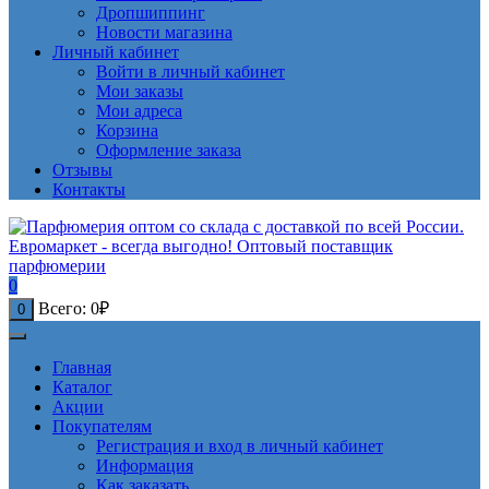
Дропшиппинг
Новости магазина
Личный кабинет
Войти в личный кабинет
Мои заказы
Мои адреса
Корзина
Оформление заказа
Отзывы
Контакты
0
Всего:
0
₽
0
Главная
Каталог
Акции
Покупателям
Регистрация и вход в личный кабинет
Информация
Как заказать