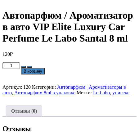
Автопарфюм / Ароматизатор
в авто VIP Elite Luxury Car
Perfume Le Labo Santal 8 ml
120
₽
Количество
товара
В корзину
Автопарфюм
/
Ароматизатор
Артикул:
120
Категории:
Автопарфюм | Ароматизаторы в
в
авто
,
Автопарфюм 8ml в упаковке
Метки:
Le Labo
,
унисекс
авто
VIP
Elite
Отзывы (0)
Luxury
Car
Perfume
Отзывы
Le
Labo