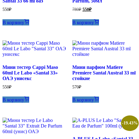
Santal 33 66 ml оаэ
Parfum, 50мл
Первоначальная
Текущая
550
₽
780
₽
550
₽
цена
цена:
составляла
550₽.
В корзину
В корзину
780₽.
Мини тестер Cappi Maso
Мини парфюм Matiere
60ml Le Labo «Santal 33»
Premiere Santal Austral 33 ml
ОАЭ унисекс
стойкие
550
₽
570
₽
В корзину
В корзину
-19.43%
A-PLUS Le Labo «Santal 33