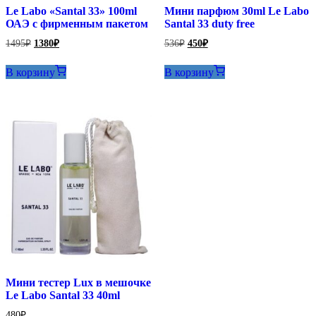
Le Labo «Santal 33» 100ml
Мини парфюм 30ml Le Labo
ОАЭ с фирменным пакетом
Santal 33 duty free
Первоначальная
Текущая
Первоначальная
Текущая
1495
₽
1380
₽
536
₽
450
₽
цена
цена:
цена
цена:
составляла
составляла
1380₽.
450₽.
В корзину
В корзину
1495₽.
536₽.
Мини тестер Lux в мешочке
Le Labo Santal 33 40ml
480
₽