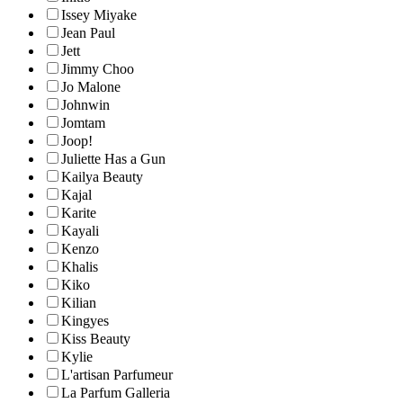
Issey Miyake
Jean Paul
Jett
Jimmy Choo
Jo Malone
Johnwin
Jomtam
Joop!
Juliette Has a Gun
Kailya Beauty
Kajal
Karite
Kayali
Kenzo
Khalis
Kiko
Kilian
Kingyes
Kiss Beauty
Kylie
L'artisan Parfumeur
La Parfum Galleria