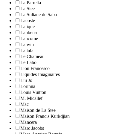
La Parretta
La Stee
La Sultane de Saba
Lacoste
Lalique
Lanbena
Lancome
Lanvin
Lattafa
Le Chameau
Le Labo
Lion Francesco
Liquides Imaginaires
Liu Jo
Lorinna
Louis Vuitton
M. Micallef
Mac
Maison de La Stee
Maison Francis Kurkdjian
Mancera
Marc Jacobs