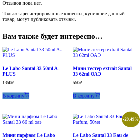
Отзывов пока нет.
Santal
8
Только зарегистрированные клиенты, купившие данный
ml
товар, могут публиковать отзывы.
Вам также будет интересно…
Le Labo Santal 33 50ml A-
Мини-тестер extrait Santal
PLUS
33 62ml ОАЭ
1350
₽
550
₽
В корзину
В корзину
-29.49%
Мини парфюм Le Labo
Le Labo Santal 33 Eau de