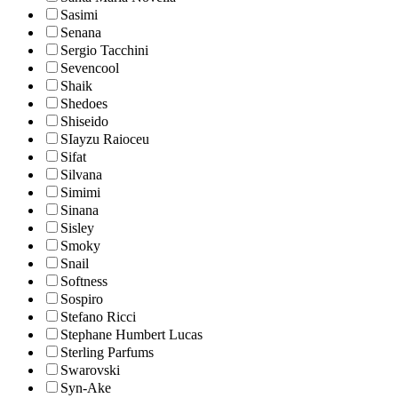
Sasimi
Senana
Sergio Tacchini
Sevencool
Shaik
Shedoes
Shiseido
SIayzu Raioceu
Sifat
Silvana
Simimi
Sinana
Sisley
Smoky
Snail
Softness
Sospiro
Stefano Ricci
Stephane Humbert Lucas
Sterling Parfums
Swarovski
Syn-Ake