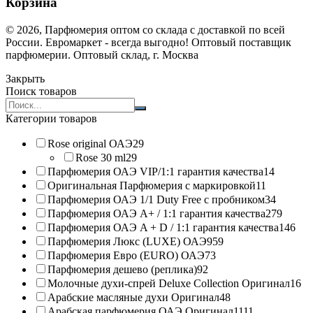
Корзина
© 2026, Парфюмерия оптом со склада с доставкой по всей
России. Евромаркет - всегда выгодно! Оптовый поставщик
парфюмерии. Оптовый склад, г. Москва
Закрыть
Поиск товаров
Search
products:
Категории товаров
Rose original ОАЭ
29
Rose 30 ml
29
Парфюмерия ОАЭ VIP/1:1 гарантия качества
14
Оригинальная Парфюмерия с маркировкой
11
Парфюмерия ОАЭ 1/1 Duty Free с пробником
34
Парфюмерия ОАЭ A+ / 1:1 гарантия качества
279
Парфюмерия ОАЭ A + D / 1:1 гарантия качества
146
Парфюмерия Люкс (LUXE) ОАЭ
959
Парфюмерия Евро (EURO) ОАЭ
73
Парфюмерия дешево (реплика)
92
Молочные духи-спрей Deluxe Collection Оригинал
16
Арабские масляные духи Оригинал
48
Арабская парфюмерия ОАЭ Оригинал
1111