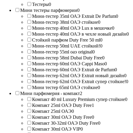
Тестеры
0
Мини тестеры парфюмерии
0
Мини-тестер 35ml ОАЭ Extrait De Parfum
0
Мини-тестер 38ml ОАЭ стойкие
0
Мини-тестер 40ml ОАЭ Lux в мешочке
0
Мини-тестер 40ml ОАЭ в чехле новый дизайн
0
Стойкий парфюм Duty Free 50 ml
0
Мини-тестер 50ml UAE стойкий!
0
Мини-тестер 55ml оаэ original
0
Мини-тестер 58ml Dubai Duty Free
0
Мини-тестер 60ml ОАЭ Cappi Maso
0
Мини-тестер 60ml ОАЭ Extrait de Parfum
0
Мини-тестер 62ml ОАЭ Extrait новый дизайн
0
Мини-тестер 62ml ОАЭ Extrait супер стойкие!
0
Мини тестер 65ml ОАЭ стойкие
0
Мини парфюмерия - компакт
2
Компакт 40 ml Luxury Premium супер стойкие
0
Компакт 25ml ОАЭ Duty Free
1
Компакт 25ml ОАЭ
0
Компакт 30ml ОАЭ Duty Free
0
Компакт 30-32ml ОАЭ Duty Free
0
Компакт 30ml ОАЭ VIP
0