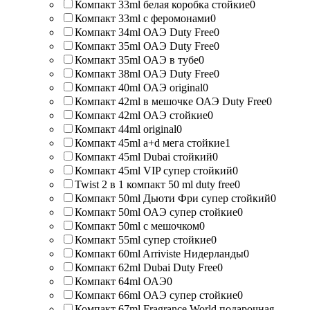
Компакт 33ml белая коробка стойкие
0
Компакт 33ml с феромонами
0
Компакт 34ml ОАЭ Duty Free
0
Компакт 35ml ОАЭ Duty Free
0
Компакт 35ml ОАЭ в тубе
0
Компакт 38ml ОАЭ Duty Free
0
Компакт 40ml ОАЭ original
0
Компакт 42ml в мешочке ОАЭ Duty Free
0
Компакт 42ml ОАЭ стойкие
0
Компакт 44ml original
0
Компакт 45ml a+d мега стойкие
1
Компакт 45ml Dubai стойкий
0
Компакт 45ml VIP супер стойкий
0
Twist 2 в 1 компакт 50 ml duty free
0
Компакт 50ml Дьюти Фри супер стойкий
0
Компакт 50ml ОАЭ супер стойкие
0
Компакт 50ml с мешочком
0
Компакт 55ml супер стойкие
0
Компакт 60ml Arriviste Нидерланды
0
Компакт 62ml Dubai Duty Free
0
Компакт 64ml ОАЭ
0
Компакт 66ml ОАЭ супер стойкие
0
Компакт 67ml Fragrance World подарочная