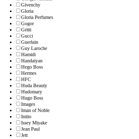
Givenchy
Gloria
Gloria Perfumes
Gogor
Gritti
Gucci
Guerlain
Guy Laroche
Hamidi
Handaiyan
Hego Boss
Hermes
HFC
Huda Beauty
Hudomary
Hugo Boss
Images
Iman of Noble
Initio
Issey Miyake
Jean Paul
Jett