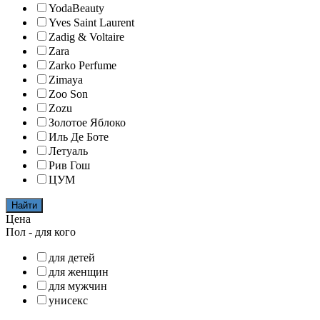
YodaBeauty
Yves Saint Laurent
Zadig & Voltaire
Zara
Zarko Perfume
Zimaya
Zoo Son
Zozu
Золотое Яблоко
Иль Де Боте
Летуаль
Рив Гош
ЦУМ
Найти
Цена
Пол - для кого
для детей
для женщин
для мужчин
унисекс