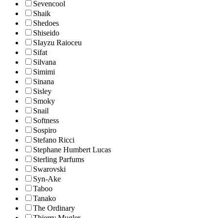
Sevencool
Shaik
Shedoes
Shiseido
SIayzu Raioceu
Sifat
Silvana
Simimi
Sinana
Sisley
Smoky
Snail
Softness
Sospiro
Stefano Ricci
Stephane Humbert Lucas
Sterling Parfums
Swarovski
Syn-Ake
Taboo
Tanako
The Ordinary
Thierry Mugler