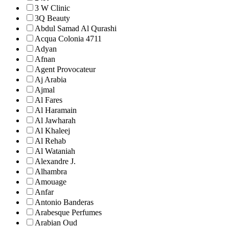
3 W Clinic
3Q Beauty
Abdul Samad Al Qurashi
Acqua Colonia 4711
Adyan
Afnan
Agent Provocateur
Aj Arabia
Ajmal
Al Fares
Al Haramain
Al Jawharah
Al Khaleej
Al Rehab
Al Wataniah
Alexandre J.
Alhambra
Amouage
Anfar
Antonio Banderas
Arabesque Perfumes
Arabian Oud