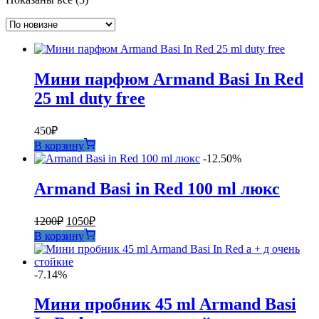
самые
недавние
Мини парфюм Armand Basi In Red
25 ml duty free
450
₽
В корзину
-12.50%
Armand Basi in Red 100 ml люкс
Первоначальная
Текущая
1200
₽
1050
₽
цена
цена:
В корзину
составляла
1050₽.
1200₽.
-7.14%
Мини пробник 45 ml Armand Basi