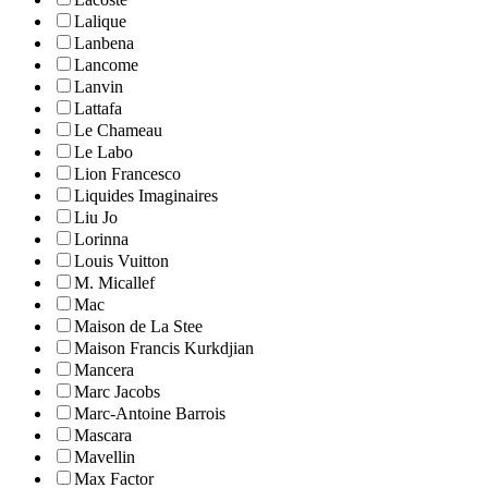
Lalique
Lanbena
Lancome
Lanvin
Lattafa
Le Chameau
Le Labo
Lion Francesco
Liquides Imaginaires
Liu Jo
Lorinna
Louis Vuitton
M. Micallef
Mac
Maison de La Stee
Maison Francis Kurkdjian
Mancera
Marc Jacobs
Marc-Antoine Barrois
Mascara
Mavellin
Max Factor