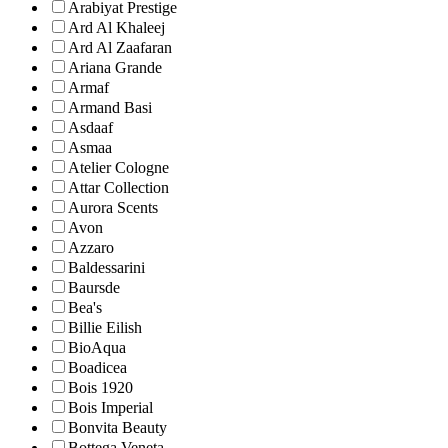
Arabiyat Prestige
Ard Al Khaleej
Ard Al Zaafaran
Ariana Grande
Armaf
Armand Basi
Asdaaf
Asmaa
Atelier Cologne
Attar Collection
Aurora Scents
Avon
Azzaro
Baldessarini
Baursde
Bea's
Billie Eilish
BioAqua
Boadicea
Bois 1920
Bois Imperial
Bonvita Beauty
Bottega Veneta