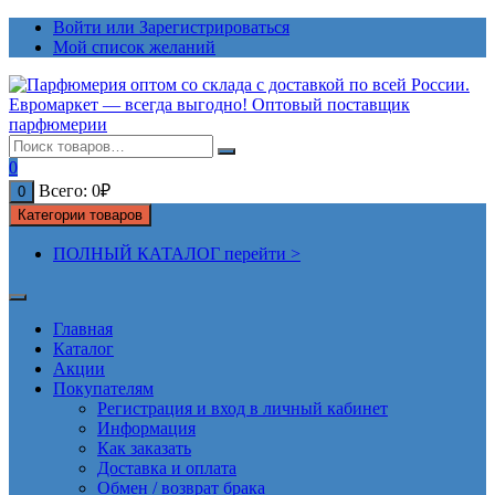
Перейти
Войти или Зарегистрироваться
к
Мой список желаний
содержимому
0
Всего:
0
₽
0
Категории товаров
ПОЛНЫЙ КАТАЛОГ перейти >
Главная
Каталог
Акции
Покупателям
Регистрация и вход в личный кабинет
Информация
Как заказать
Доставка и оплата
Обмен / возврат брака