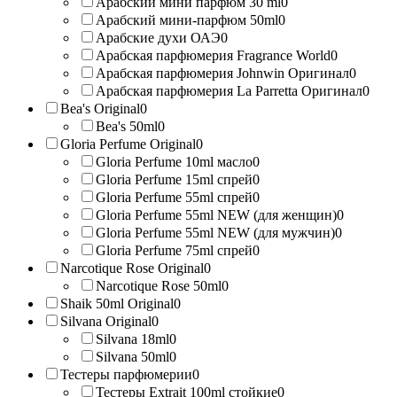
Арабский мини парфюм 30 ml
0
Арабский мини-парфюм 50ml
0
Арабские духи ОАЭ
0
Арабская парфюмерия Fragrance World
0
Арабская парфюмерия Johnwin Оригинал
0
Арабская парфюмерия La Parretta Оригинал
0
Bea's Original
0
Bea's 50ml
0
Gloria Perfume Original
0
Gloria Perfume 10ml масло
0
Gloria Perfume 15ml спрей
0
Gloria Perfume 55ml спрей
0
Gloria Perfume 55ml NEW (для женщин)
0
Gloria Perfume 55ml NEW (для мужчин)
0
Gloria Perfume 75ml спрей
0
Narcotique Rose Original
0
Narcotique Rose 50ml
0
Shaik 50ml Original
0
Silvana Original
0
Silvana 18ml
0
Silvana 50ml
0
Тестеры парфюмерии
0
Тестеры Extrait 100ml стойкие
0