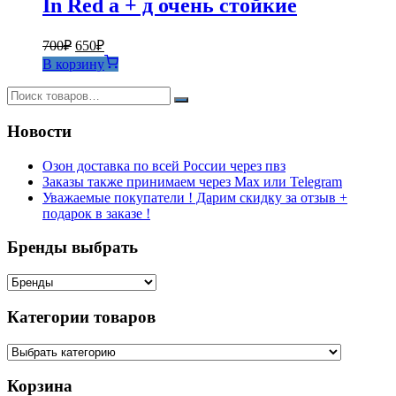
In Red а + д очень стойкие
Первоначальная
Текущая
700
₽
650
₽
цена
цена:
В корзину
составляла
650₽.
700₽.
Новости
Озон доставка по всей России через пвз
Заказы также принимаем через Max или Telegram
Уважаемые покупатели ! Дарим скидку за отзыв +
подарок в заказе !
Бренды выбрать
Категории товаров
Корзина