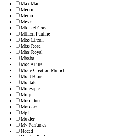
Max Mara
Medori
Memo
Mexx
Michael Cors
Million Pauline
Miss Lirenn
Miss Rose
Miss Royal
Missha
Moc Allure
Mode Creation Munich
Mont Blanc
Montale
Moresque
Morph
Moschino
Moscow
Mpf
Mugler
My Perfumes
Naced