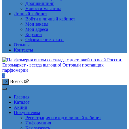
Дропшиппинг
Новости магазина
Личный кабинет
Войти в личный кабинет
Мои заказы
Мои адреса
Корзина
Оформление заказа
Отзывы
Контакты
0
Всего:
0
₽
0
Главная
Каталог
Акции
Покупателям
Регистрация и вход в личный кабинет
Информация
Как заказать