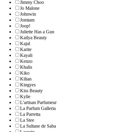
Jimmy Choo
Jo Malone
Johnwin
Jomtam
Joop!
Juliette Has a Gun
Kailya Beauty
Kajal
Karite
Kayali
Kenzo
Khalis
Kiko
Kilian
Kingyes
Kiss Beauty
Kylie
L'artisan Parfumeur
La Parfum Galleria
La Parretta
La Stee
La Sultane de Saba
Lacoste