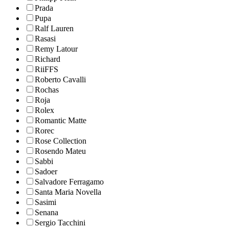
Prada
Pupa
Ralf Lauren
Rasasi
Remy Latour
Richard
RiiFFS
Roberto Cavalli
Rochas
Roja
Rolex
Romantic Matte
Rorec
Rose Collection
Rosendo Mateu
Sabbi
Sadoer
Salvadore Ferragamo
Santa Maria Novella
Sasimi
Senana
Sergio Tacchini