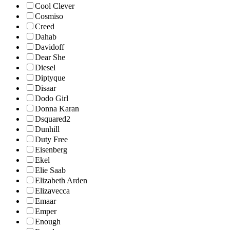
Cool Clever
Cosmiso
Creed
Dahab
Davidoff
Dear She
Diesel
Diptyque
Disaar
Dodo Girl
Donna Karan
Dsquared2
Dunhill
Duty Free
Eisenberg
Ekel
Elie Saab
Elizabeth Arden
Elizavecca
Emaar
Emper
Enough