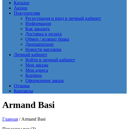
Каталог
Акции
Покупателям
Регистрация и вход в личный кабинет
Информация
Как заказать
Доставка и оплата
Обмен / возврат брака
Дропшиппинг
Новости магазина
Личный кабинет
Войти в личный кабинет
Мои заказы
Мои адреса
Корзина
Оформление заказа
Отзывы
Контакты
Armand Basi
Главная
/ Armand Basi
Сортировка:
Показаны все (3)