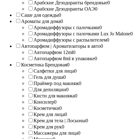
Арабские Дезодоранты брендовые
0
Арабские Дезодоранты ОАЭ
0
Саше для одежды
0
Ароматы для дома
0
Аромадиффузоры с палочками
0
Аромадиффузоры с палочками Lux Jo Malone
0
Аромадиффузоры с распылителем
0
Автопарфюм | Ароматизаторы в авто
0
Автопарфюм 12ml
0
Автопарфюм 8ml в упаковке
0
Косметика Брендовая
0
Салфетки для лица
0
Гель для душа
0
Праймер под макияж
0
Для депиляции
0
Кисти для макияжа
0
Консилер
0
Косметички
0
Крем для лица
0
Крем для тела | Лосьоны
0
Крем для рук
0
Массажеры для лица
0