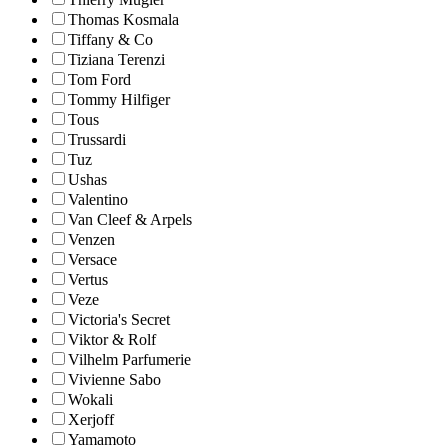
Thomas Kosmala
Tiffany & Co
Tiziana Terenzi
Tom Ford
Tommy Hilfiger
Tous
Trussardi
Tuz
Ushas
Valentino
Van Cleef & Arpels
Venzen
Versace
Vertus
Veze
Victoria's Secret
Viktor & Rolf
Vilhelm Parfumerie
Vivienne Sabo
Wokali
Xerjoff
Yamamoto