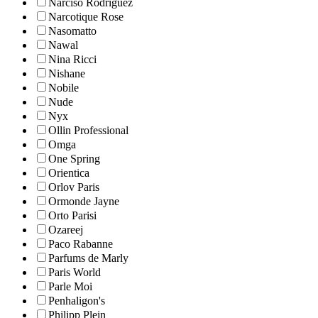
Narciso Rodriguez
Narcotique Rose
Nasomatto
Nawal
Nina Ricci
Nishane
Nobile
Nude
Nyx
Ollin Professional
Omga
One Spring
Orientica
Orlov Paris
Ormonde Jayne
Orto Parisi
Ozareej
Paco Rabanne
Parfums de Marly
Paris World
Parle Moi
Penhaligon's
Philipp Plein