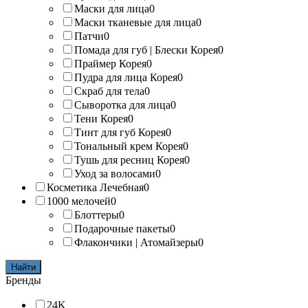
Маски для лица
0
Маски тканевые для лица
0
Патчи
0
Помада для губ | Блески Корея
0
Праймер Корея
0
Пудра для лица Корея
0
Скраб для тела
0
Сыворотка для лица
0
Тени Корея
0
Тинт для губ Корея
0
Тональный крем Корея
0
Тушь для ресниц Корея
0
Уход за волосами
0
Косметика Лечебная
0
1000 мелочей
0
Блоттеры
0
Подарочные пакеты
0
Флакончики | Атомайзеры
0
Найти
Бренды
24K