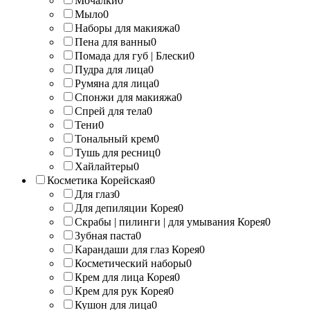
Мочалки
0
Мыло
0
Наборы для макияжа
0
Пена для ванны
0
Помада для губ | Блески
0
Пудра для лица
0
Румяна для лица
0
Спонжи для макияжа
0
Спрей для тела
0
Тени
0
Тональный крем
0
Тушь для ресниц
0
Хайлайтеры
0
Косметика Корейская
0
Для глаз
0
Для депиляции Корея
0
Скрабы | пилинги | для умывания Корея
0
Зубная паста
0
Карандаши для глаз Корея
0
Косметический наборы
0
Крем для лица Корея
0
Крем для рук Корея
0
Кушон для лица
0