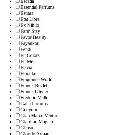
Escada
Essential Parfums
Estiara
Etat Libre
Ex Nihilo
Farm Stay
Favor Beauty
Fayankou
Fendi
Fit Colors
Fit Me!
Flavia
Floraïku
Fragrance World
Franck Boclet
Franck Olivier
Frederic Malle
Galla Parfums
Genyum
Gian Marco Venturi
Giardino Magico
Giinsu
Giorgio Armani