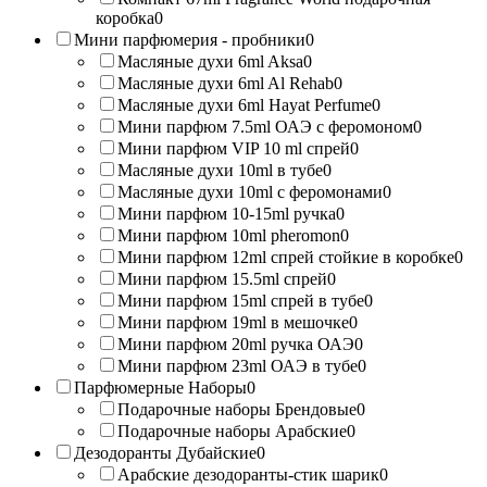
коробка
0
Мини парфюмерия - пробники
0
Масляные духи 6ml Aksa
0
Масляные духи 6ml Al Rehab
0
Масляные духи 6ml Hayat Perfume
0
Мини парфюм 7.5ml ОАЭ с феромоном
0
Мини парфюм VIP 10 ml спрей
0
Масляные духи 10ml в тубе
0
Масляные духи 10ml с феромонами
0
Мини парфюм 10-15ml ручка
0
Мини парфюм 10ml pheromon
0
Мини парфюм 12ml спрей стойкие в коробке
0
Мини парфюм 15.5ml спрей
0
Мини парфюм 15ml спрей в тубе
0
Мини парфюм 19ml в мешочке
0
Мини парфюм 20ml ручка ОАЭ
0
Мини парфюм 23ml ОАЭ в тубе
0
Парфюмерные Наборы
0
Подарочные наборы Брендовые
0
Подарочные наборы Арабские
0
Дезодоранты Дубайские
0
Арабские дезодоранты-стик шарик
0