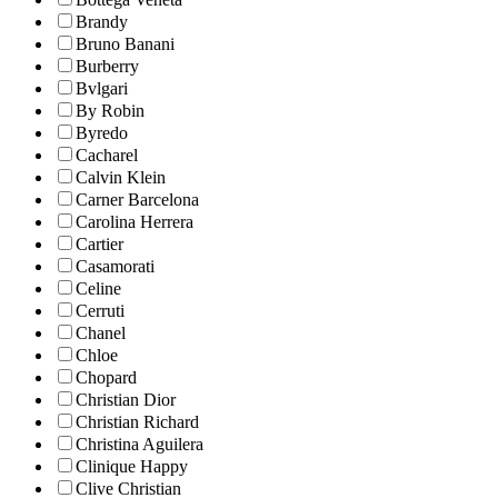
Brandy
Bruno Banani
Burberry
Bvlgari
By Robin
Byredo
Cacharel
Calvin Klein
Carner Barcelona
Carolina Herrera
Cartier
Casamorati
Celine
Cerruti
Chanel
Chloe
Chopard
Christian Dior
Christian Richard
Christina Aguilera
Clinique Happy
Clive Christian