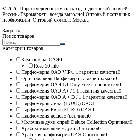
© 2026, Парфюмерия оптом со склада с доставкой по всей
России. Евромаркет - всегда выгодно! Оптовый поставщик
парфюмерии. Оптовый склад, г. Москва
Закрыть
Поиск товаров
Search
products:
Категории товаров
Rose original ОАЭ
0
Rose 30 ml
0
Парфюмерия ОАЭ VIP/1:1 гарантия качества
0
Оригинальная Парфюмерия с маркировкой
0
Парфюмерия ОАЭ 1/1 Duty Free с пробником
0
Парфюмерия ОАЭ A+ / 1:1 гарантия качества
0
Парфюмерия ОАЭ A + D / 1:1 гарантия качества
0
Парфюмерия Люкс (LUXE) ОАЭ
1
Парфюмерия Евро (EURO) ОАЭ
0
Парфюмерия дешево (реплика)
0
Молочные духи-спрей Deluxe Collection Оригинал
0
Арабские масляные духи Оригинал
0
Арабская парфюмерия ОАЭ Оригинал
0