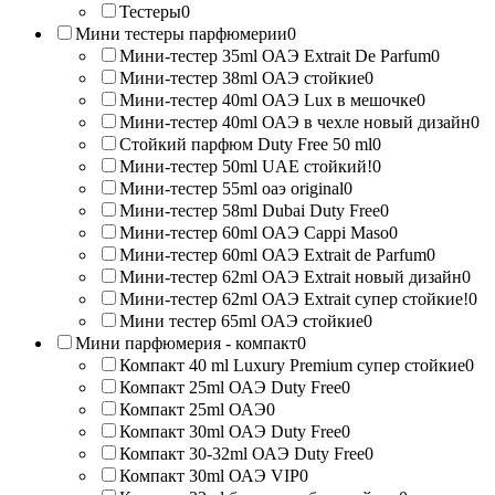
Тестеры
0
Мини тестеры парфюмерии
0
Мини-тестер 35ml ОАЭ Extrait De Parfum
0
Мини-тестер 38ml ОАЭ стойкие
0
Мини-тестер 40ml ОАЭ Lux в мешочке
0
Мини-тестер 40ml ОАЭ в чехле новый дизайн
0
Стойкий парфюм Duty Free 50 ml
0
Мини-тестер 50ml UAE стойкий!
0
Мини-тестер 55ml оаэ original
0
Мини-тестер 58ml Dubai Duty Free
0
Мини-тестер 60ml ОАЭ Cappi Maso
0
Мини-тестер 60ml ОАЭ Extrait de Parfum
0
Мини-тестер 62ml ОАЭ Extrait новый дизайн
0
Мини-тестер 62ml ОАЭ Extrait супер стойкие!
0
Мини тестер 65ml ОАЭ стойкие
0
Мини парфюмерия - компакт
0
Компакт 40 ml Luxury Premium супер стойкие
0
Компакт 25ml ОАЭ Duty Free
0
Компакт 25ml ОАЭ
0
Компакт 30ml ОАЭ Duty Free
0
Компакт 30-32ml ОАЭ Duty Free
0
Компакт 30ml ОАЭ VIP
0