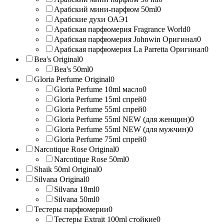
Арабский мини-парфюм 50ml
0
Арабские духи ОАЭ
1
Арабская парфюмерия Fragrance World
0
Арабская парфюмерия Johnwin Оригинал
0
Арабская парфюмерия La Parretta Оригинал
0
Bea's Original
0
Bea's 50ml
0
Gloria Perfume Original
0
Gloria Perfume 10ml масло
0
Gloria Perfume 15ml спрей
0
Gloria Perfume 55ml спрей
0
Gloria Perfume 55ml NEW (для женщин)
0
Gloria Perfume 55ml NEW (для мужчин)
0
Gloria Perfume 75ml спрей
0
Narcotique Rose Original
0
Narcotique Rose 50ml
0
Shaik 50ml Original
0
Silvana Original
0
Silvana 18ml
0
Silvana 50ml
0
Тестеры парфюмерии
0
Тестеры Extrait 100ml стойкие
0