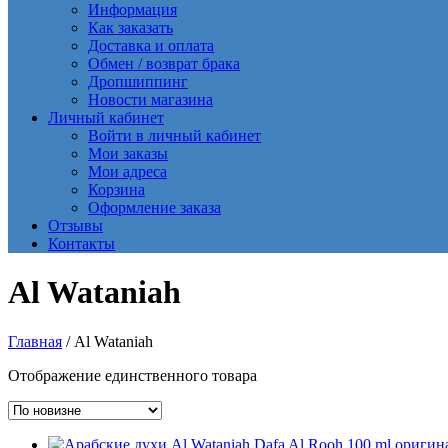
Информация
Как заказать
Доставка и оплата
Обмен / возврат брака
Дропшиппинг
Новости магазина
Личный кабинет
Войти в личный кабинет
Мои заказы
Мои адреса
Корзина
Оформление заказа
Отзывы
Контакты
Al Wataniah
Главная
/ Al Wataniah
Отображение единственного товара