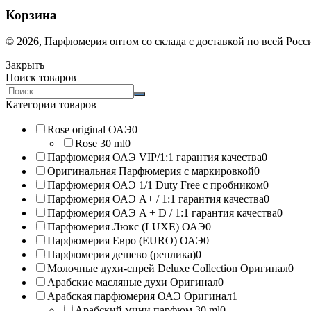
Корзина
© 2026, Парфюмерия оптом со склада с доставкой по всей Рос
Закрыть
Поиск товаров
Search
products:
Категории товаров
Rose original ОАЭ
0
Rose 30 ml
0
Парфюмерия ОАЭ VIP/1:1 гарантия качества
0
Оригинальная Парфюмерия с маркировкой
0
Парфюмерия ОАЭ 1/1 Duty Free с пробником
0
Парфюмерия ОАЭ A+ / 1:1 гарантия качества
0
Парфюмерия ОАЭ A + D / 1:1 гарантия качества
0
Парфюмерия Люкс (LUXE) ОАЭ
0
Парфюмерия Евро (EURO) ОАЭ
0
Парфюмерия дешево (реплика)
0
Молочные духи-спрей Deluxe Collection Оригинал
0
Арабские масляные духи Оригинал
0
Арабская парфюмерия ОАЭ Оригинал
1
Арабский мини парфюм 30 ml
0