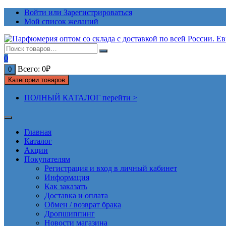
Перейти
Войти или Зарегистрироваться
к
Мой список желаний
содержимому
0
Всего:
0
₽
0
Категории товаров
ПОЛНЫЙ КАТАЛОГ перейти >
Главная
Каталог
Акции
Покупателям
Регистрация и вход в личный кабинет
Информация
Как заказать
Доставка и оплата
Обмен / возврат брака
Дропшиппинг
Новости магазина