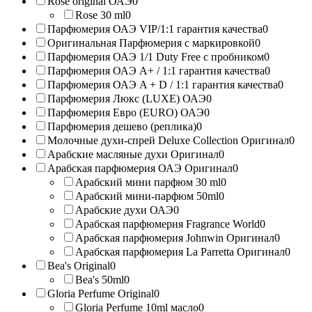
Rose original ОАЭ
0
Rose 30 ml
0
Парфюмерия ОАЭ VIP/1:1 гарантия качества
0
Оригинальная Парфюмерия с маркировкой
0
Парфюмерия ОАЭ 1/1 Duty Free с пробником
0
Парфюмерия ОАЭ A+ / 1:1 гарантия качества
0
Парфюмерия ОАЭ A + D / 1:1 гарантия качества
0
Парфюмерия Люкс (LUXE) ОАЭ
0
Парфюмерия Евро (EURO) ОАЭ
0
Парфюмерия дешево (реплика)
0
Молочные духи-спрей Deluxe Collection Оригинал
0
Арабские масляные духи Оригинал
0
Арабская парфюмерия ОАЭ Оригинал
0
Арабский мини парфюм 30 ml
0
Арабский мини-парфюм 50ml
0
Арабские духи ОАЭ
0
Арабская парфюмерия Fragrance World
0
Арабская парфюмерия Johnwin Оригинал
0
Арабская парфюмерия La Parretta Оригинал
0
Bea's Original
0
Bea's 50ml
0
Gloria Perfume Original
0
Gloria Perfume 10ml масло
0