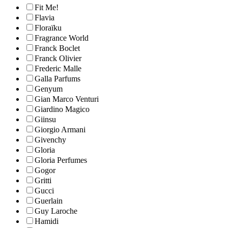
Fit Me!
Flavia
Floraïku
Fragrance World
Franck Boclet
Franck Olivier
Frederic Malle
Galla Parfums
Genyum
Gian Marco Venturi
Giardino Magico
Giinsu
Giorgio Armani
Givenchy
Gloria
Gloria Perfumes
Gogor
Gritti
Gucci
Guerlain
Guy Laroche
Hamidi