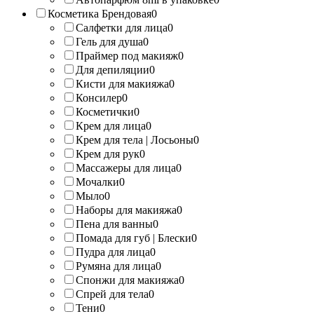
Косметика Брендовая
0
Салфетки для лица
0
Гель для душа
0
Праймер под макияж
0
Для депиляции
0
Кисти для макияжа
0
Консилер
0
Косметички
0
Крем для лица
0
Крем для тела | Лосьоны
0
Крем для рук
0
Массажеры для лица
0
Мочалки
0
Мыло
0
Наборы для макияжа
0
Пена для ванны
0
Помада для губ | Блески
0
Пудра для лица
0
Румяна для лица
0
Спонжи для макияжа
0
Спрей для тела
0
Тени
0