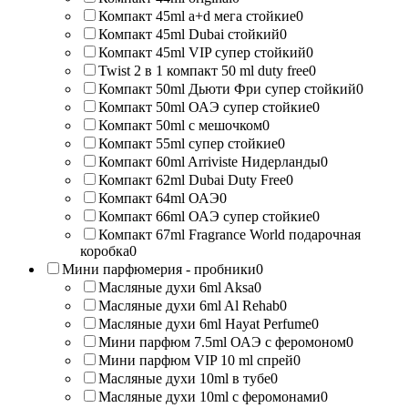
Компакт 45ml a+d мега стойкие
0
Компакт 45ml Dubai стойкий
0
Компакт 45ml VIP супер стойкий
0
Twist 2 в 1 компакт 50 ml duty free
0
Компакт 50ml Дьюти Фри супер стойкий
0
Компакт 50ml ОАЭ супер стойкие
0
Компакт 50ml с мешочком
0
Компакт 55ml супер стойкие
0
Компакт 60ml Arriviste Нидерланды
0
Компакт 62ml Dubai Duty Free
0
Компакт 64ml ОАЭ
0
Компакт 66ml ОАЭ супер стойкие
0
Компакт 67ml Fragrance World подарочная
коробка
0
Мини парфюмерия - пробники
0
Масляные духи 6ml Aksa
0
Масляные духи 6ml Al Rehab
0
Масляные духи 6ml Hayat Perfume
0
Мини парфюм 7.5ml ОАЭ с феромоном
0
Мини парфюм VIP 10 ml спрей
0
Масляные духи 10ml в тубе
0
Масляные духи 10ml с феромонами
0