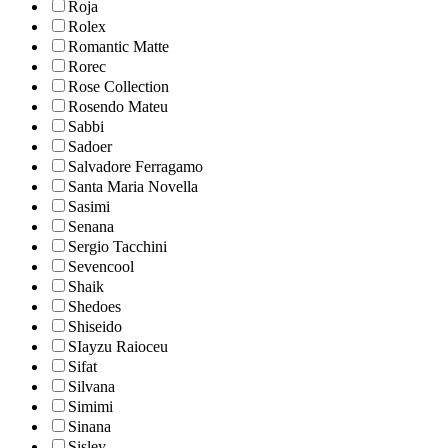
Roja
Rolex
Romantic Matte
Rorec
Rose Collection
Rosendo Mateu
Sabbi
Sadoer
Salvadore Ferragamo
Santa Maria Novella
Sasimi
Senana
Sergio Tacchini
Sevencool
Shaik
Shedoes
Shiseido
SIayzu Raioceu
Sifat
Silvana
Simimi
Sinana
Sisley