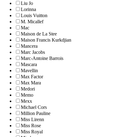
Liu Jo
Lorinna
Louis Vuitton
M. Micallef
Mac
Maison de La Stee
Maison Francis Kurkdjian
Mancera
Marc Jacobs
Marc-Antoine Barrois
Mascara
Mavellin
Max Factor
Max Mara
Medori
Memo
Mexx
Michael Cors
Million Pauline
Miss Lirenn
Miss Rose
Miss Royal