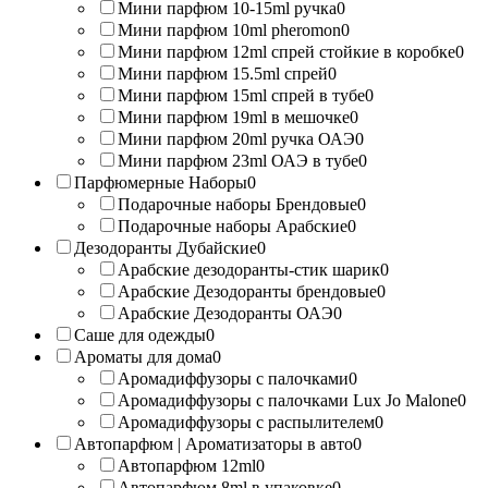
Мини парфюм 10-15ml ручка
0
Мини парфюм 10ml pheromon
0
Мини парфюм 12ml спрей стойкие в коробке
0
Мини парфюм 15.5ml спрей
0
Мини парфюм 15ml спрей в тубе
0
Мини парфюм 19ml в мешочке
0
Мини парфюм 20ml ручка ОАЭ
0
Мини парфюм 23ml ОАЭ в тубе
0
Парфюмерные Наборы
0
Подарочные наборы Брендовые
0
Подарочные наборы Арабские
0
Дезодоранты Дубайские
0
Арабские дезодоранты-стик шарик
0
Арабские Дезодоранты брендовые
0
Арабские Дезодоранты ОАЭ
0
Саше для одежды
0
Ароматы для дома
0
Аромадиффузоры с палочками
0
Аромадиффузоры с палочками Lux Jo Malone
0
Аромадиффузоры с распылителем
0
Автопарфюм | Ароматизаторы в авто
0
Автопарфюм 12ml
0
Автопарфюм 8ml в упаковке
0