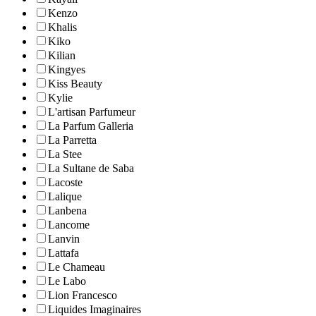
Kenzo
Khalis
Kiko
Kilian
Kingyes
Kiss Beauty
Kylie
L'artisan Parfumeur
La Parfum Galleria
La Parretta
La Stee
La Sultane de Saba
Lacoste
Lalique
Lanbena
Lancome
Lanvin
Lattafa
Le Chameau
Le Labo
Lion Francesco
Liquides Imaginaires