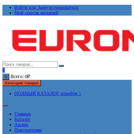
Перейти
Войти или Зарегистрироваться
к
Мой список желаний
содержимому
0
Всего:
0
₽
0
Категории товаров
ПОЛНЫЙ КАТАЛОГ перейти >
Главная
Каталог
Акции
Покупателям