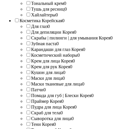
Тональный крем
0
Тушь для ресниц
0
Хайлайтеры
0
Косметика Корейская
0
Для глаз
0
Для депиляции Корея
0
Скрабы | пилинги | для умывания Корея
0
Зубная паста
0
Карандаши для глаз Корея
0
Косметический наборы
0
Крем для лица Корея
0
Крем для рук Корея
0
Кушон для лица
0
Маски для лица
0
Маски тканевые для лица
0
Патчи
0
Помада для губ | Блески Корея
0
Праймер Корея
0
Пудра для лица Корея
0
Скраб для тела
0
Сыворотка для лица
0
Тени Корея
0