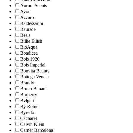
Aurora Scents
Avon
Azzaro
Baldessarini
Baursde
Bea's
Billie Eilish
BioAqua
Boadicea
Bois 1920
Bois Imperial
Bonvita Beauty
Bottega Veneta
Brandy
Bruno Banani
Burberry
Bvlgari
By Robin
Byredo
Cacharel
Calvin Klein
Carner Barcelona