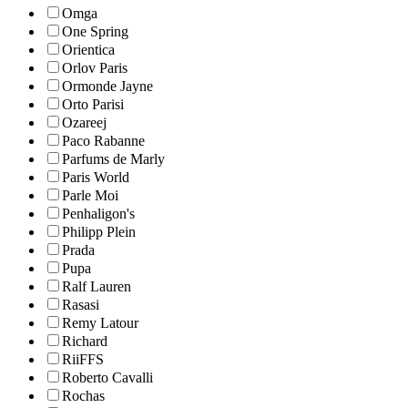
Omga
One Spring
Orientica
Orlov Paris
Ormonde Jayne
Orto Parisi
Ozareej
Paco Rabanne
Parfums de Marly
Paris World
Parle Moi
Penhaligon's
Philipp Plein
Prada
Pupa
Ralf Lauren
Rasasi
Remy Latour
Richard
RiiFFS
Roberto Cavalli
Rochas