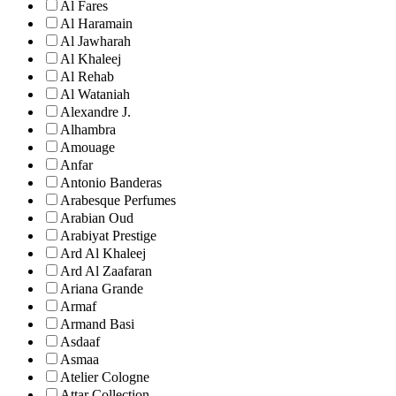
Al Fares
Al Haramain
Al Jawharah
Al Khaleej
Al Rehab
Al Wataniah
Alexandre J.
Alhambra
Amouage
Anfar
Antonio Banderas
Arabesque Perfumes
Arabian Oud
Arabiyat Prestige
Ard Al Khaleej
Ard Al Zaafaran
Ariana Grande
Armaf
Armand Basi
Asdaaf
Asmaa
Atelier Cologne
Attar Collection