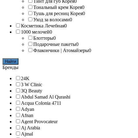
Тинт для губ Корея
0
Тональный крем Корея
0
Тушь для ресниц Корея
0
Уход за волосами
0
Косметика Лечебная
0
1000 мелочей
0
Блоттеры
0
Подарочные пакеты
0
Флакончики | Атомайзеры
0
Найти
Бренды
24K
3 W Clinic
3Q Beauty
Abdul Samad Al Qurashi
Acqua Colonia 4711
Adyan
Afnan
Agent Provocateur
Aj Arabia
Ajmal