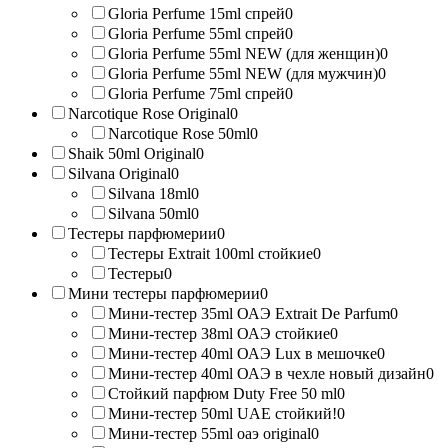
Gloria Perfume 15ml спрей
0
Gloria Perfume 55ml спрей
0
Gloria Perfume 55ml NEW (для женщин)
0
Gloria Perfume 55ml NEW (для мужчин)
0
Gloria Perfume 75ml спрей
0
Narcotique Rose Original
0
Narcotique Rose 50ml
0
Shaik 50ml Original
0
Silvana Original
0
Silvana 18ml
0
Silvana 50ml
0
Тестеры парфюмерии
0
Тестеры Extrait 100ml стойкие
0
Тестеры
0
Мини тестеры парфюмерии
0
Мини-тестер 35ml ОАЭ Extrait De Parfum
0
Мини-тестер 38ml ОАЭ стойкие
0
Мини-тестер 40ml ОАЭ Lux в мешочке
0
Мини-тестер 40ml ОАЭ в чехле новый дизайн
0
Стойкий парфюм Duty Free 50 ml
0
Мини-тестер 50ml UAE стойкий!
0
Мини-тестер 55ml оаэ original
0