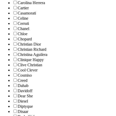
Carolina Herrera
Cartier
Casamorati
Celine
Cerruti
Chanel
Chloe
Chopard
Christian Dior
Christian Richard
Christina Aguilera
Clinique Happy
Clive Christian
Cool Clever
Cosmiso
Creed
Dahab
Davidoff
Dear She
Diesel
Diptyque
Disaar