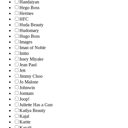
Handaiyan
Hego Boss
Hermes
HFC
Huda Beauty
Hudomary
Hugo Boss
Images
Iman of Noble
Initio
Issey Miyake
Jean Paul
Jett
Jimmy Choo
Jo Malone
Johnwin
Jomtam
Joop!
Juliette Has a Gun
Kailya Beauty
Kajal
Karite
Kayali