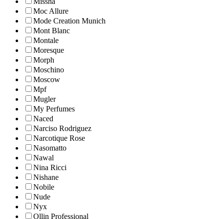
Missha
Moc Allure
Mode Creation Munich
Mont Blanc
Montale
Moresque
Morph
Moschino
Moscow
Mpf
Mugler
My Perfumes
Naced
Narciso Rodriguez
Narcotique Rose
Nasomatto
Nawal
Nina Ricci
Nishane
Nobile
Nude
Nyx
Ollin Professional