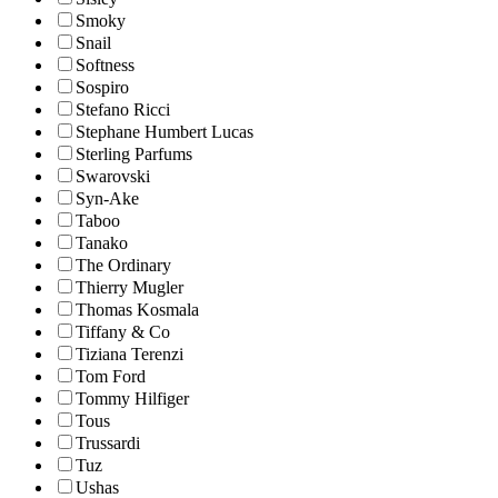
Smoky
Snail
Softness
Sospiro
Stefano Ricci
Stephane Humbert Lucas
Sterling Parfums
Swarovski
Syn-Ake
Taboo
Tanako
The Ordinary
Thierry Mugler
Thomas Kosmala
Tiffany & Co
Tiziana Terenzi
Tom Ford
Tommy Hilfiger
Tous
Trussardi
Tuz
Ushas