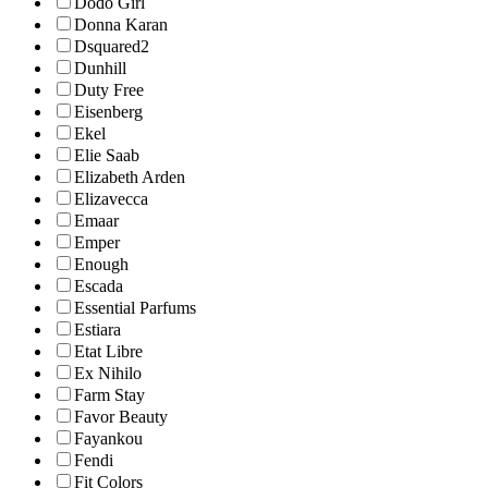
Dodo Girl
Donna Karan
Dsquared2
Dunhill
Duty Free
Eisenberg
Ekel
Elie Saab
Elizabeth Arden
Elizavecca
Emaar
Emper
Enough
Escada
Essential Parfums
Estiara
Etat Libre
Ex Nihilo
Farm Stay
Favor Beauty
Fayankou
Fendi
Fit Colors