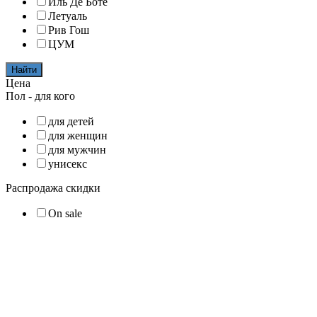
Иль Де Боте
Летуаль
Рив Гош
ЦУМ
Найти
Цена
Пол - для кого
для детей
для женщин
для мужчин
унисекс
Распродажа скидки
On sale