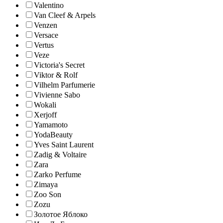
Valentino
Van Cleef & Arpels
Venzen
Versace
Vertus
Veze
Victoria's Secret
Viktor & Rolf
Vilhelm Parfumerie
Vivienne Sabo
Wokali
Xerjoff
Yamamoto
YodaBeauty
Yves Saint Laurent
Zadig & Voltaire
Zara
Zarko Perfume
Zimaya
Zoo Son
Zozu
Золотое Яблоко