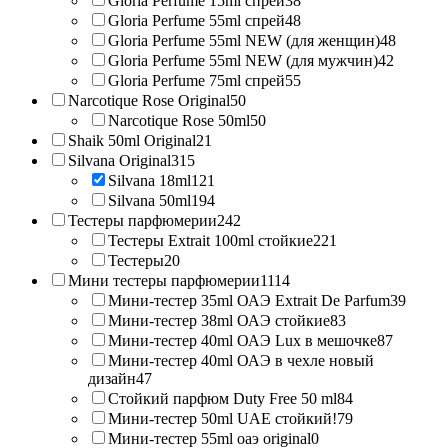
Gloria Perfume 15ml спрей
38
Gloria Perfume 55ml спрей
48
Gloria Perfume 55ml NEW (для женщин)
48
Gloria Perfume 55ml NEW (для мужчин)
42
Gloria Perfume 75ml спрей
55
Narcotique Rose Original
50
Narcotique Rose 50ml
50
Shaik 50ml Original
21
Silvana Original
315
Silvana 18ml
121
Silvana 50ml
194
Тестеры парфюмерии
242
Тестеры Extrait 100ml стойкие
221
Тестеры
20
Мини тестеры парфюмерии
1114
Мини-тестер 35ml ОАЭ Extrait De Parfum
39
Мини-тестер 38ml ОАЭ стойкие
83
Мини-тестер 40ml ОАЭ Lux в мешочке
87
Мини-тестер 40ml ОАЭ в чехле новый
дизайн
47
Стойкий парфюм Duty Free 50 ml
84
Мини-тестер 50ml UAE стойкий!
79
Мини-тестер 55ml оаэ original
0