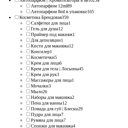
Автопарфюм | Ароматизаторы в авто
254
Автопарфюм 12ml
89
Автопарфюм 8ml в упаковке
165
Косметика Брендовая
359
Салфетки для лица
1
Гель для душа
12
Праймер под макияж
1
Для депиляции
1
Кисти для макияжа
12
Консилер
1
Косметички
5
Крем для лица
6
Крем для тела | Лосьоны
45
Крем для рук
3
Массажеры для лица
1
Мочалки
3
Мыло
26
Наборы для макияжа
2
Пена для ванны
12
Помада для губ | Блески
29
Пудра для лица
7
Румяна для лица
7
Спонжи для макияжа
4