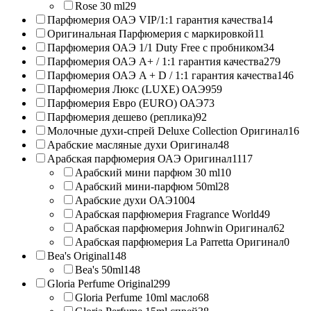
Rose 30 ml
29
Парфюмерия ОАЭ VIP/1:1 гарантия качества
14
Оригинальная Парфюмерия с маркировкой
11
Парфюмерия ОАЭ 1/1 Duty Free с пробником
34
Парфюмерия ОАЭ A+ / 1:1 гарантия качества
279
Парфюмерия ОАЭ A + D / 1:1 гарантия качества
146
Парфюмерия Люкс (LUXE) ОАЭ
959
Парфюмерия Евро (EURO) ОАЭ
73
Парфюмерия дешево (реплика)
92
Молочные духи-спрей Deluxe Collection Оригинал
16
Арабские масляные духи Оригинал
48
Арабская парфюмерия ОАЭ Оригинал
1117
Арабский мини парфюм 30 ml
10
Арабский мини-парфюм 50ml
28
Арабские духи ОАЭ
1004
Арабская парфюмерия Fragrance World
49
Арабская парфюмерия Johnwin Оригинал
62
Арабская парфюмерия La Parretta Оригинал
0
Bea's Original
148
Bea's 50ml
148
Gloria Perfume Original
299
Gloria Perfume 10ml масло
68