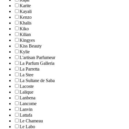
Karite
Kayali
Kenzo
Khalis
Kiko
Kilian
Kingyes
Kiss Beauty
Kylie
L'artisan Parfumeur
La Parfum Galleria
La Parretta
La Stee
La Sultane de Saba
Lacoste
Lalique
Lanbena
Lancome
Lanvin
Lattafa
Le Chameau
Le Labo