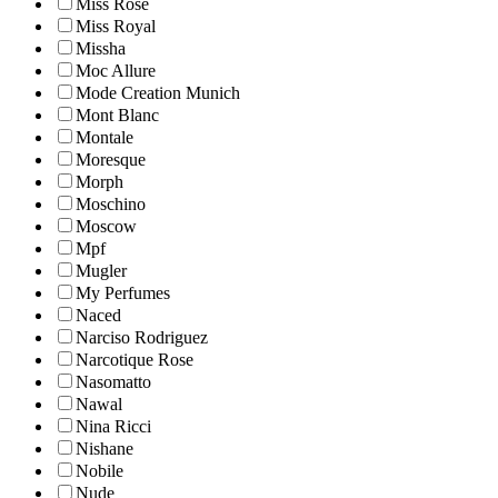
Miss Rose
Miss Royal
Missha
Moc Allure
Mode Creation Munich
Mont Blanc
Montale
Moresque
Morph
Moschino
Moscow
Mpf
Mugler
My Perfumes
Naced
Narciso Rodriguez
Narcotique Rose
Nasomatto
Nawal
Nina Ricci
Nishane
Nobile
Nude