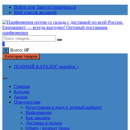
Перейти
Войти или Зарегистрироваться
к
Мой список желаний
содержимому
0
Всего:
0
₽
0
Категории товаров
ПОЛНЫЙ КАТАЛОГ перейти >
Главная
Каталог
Акции
Покупателям
Регистрация и вход в личный кабинет
Информация
Как заказать
Доставка и оплата
Обмен / возврат брака