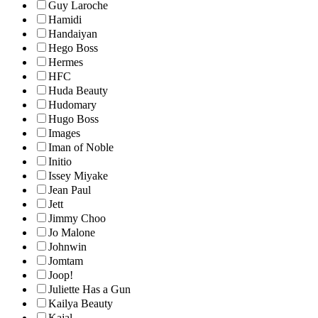
Guy Laroche
Hamidi
Handaiyan
Hego Boss
Hermes
HFC
Huda Beauty
Hudomary
Hugo Boss
Images
Iman of Noble
Initio
Issey Miyake
Jean Paul
Jett
Jimmy Choo
Jo Malone
Johnwin
Jomtam
Joop!
Juliette Has a Gun
Kailya Beauty
Kajal