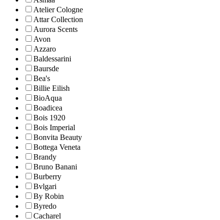
Atelier Cologne
Attar Collection
Aurora Scents
Avon
Azzaro
Baldessarini
Baursde
Bea's
Billie Eilish
BioAqua
Boadicea
Bois 1920
Bois Imperial
Bonvita Beauty
Bottega Veneta
Brandy
Bruno Banani
Burberry
Bvlgari
By Robin
Byredo
Cacharel