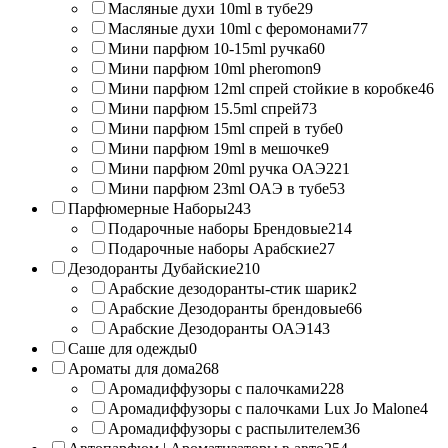
Масляные духи 10ml в тубе
29
Масляные духи 10ml с феромонами
77
Мини парфюм 10-15ml ручка
60
Мини парфюм 10ml pheromon
9
Мини парфюм 12ml спрей стойкие в коробке
46
Мини парфюм 15.5ml спрей
73
Мини парфюм 15ml спрей в тубе
0
Мини парфюм 19ml в мешочке
9
Мини парфюм 20ml ручка ОАЭ
221
Мини парфюм 23ml ОАЭ в тубе
53
Парфюмерные Наборы
243
Подарочные наборы Брендовые
214
Подарочные наборы Арабские
27
Дезодоранты Дубайские
210
Арабские дезодоранты-стик шарик
2
Арабские Дезодоранты брендовые
66
Арабские Дезодоранты ОАЭ
143
Саше для одежды
0
Ароматы для дома
268
Аромадиффузоры с палочками
228
Аромадиффузоры с палочками Lux Jo Malone
4
Аромадиффузоры с распылителем
36