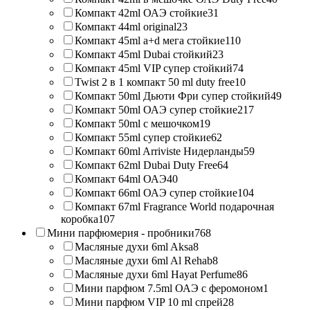
Компакт 42ml ОАЭ стойкие
31
Компакт 44ml original
23
Компакт 45ml a+d мега стойкие
110
Компакт 45ml Dubai стойкий
23
Компакт 45ml VIP супер стойкий
74
Twist 2 в 1 компакт 50 ml duty free
10
Компакт 50ml Дьюти Фри супер стойкий
49
Компакт 50ml ОАЭ супер стойкие
217
Компакт 50ml с мешочком
19
Компакт 55ml супер стойкие
62
Компакт 60ml Arriviste Нидерланды
59
Компакт 62ml Dubai Duty Free
64
Компакт 64ml ОАЭ
40
Компакт 66ml ОАЭ супер стойкие
104
Компакт 67ml Fragrance World подарочная
коробка
107
Мини парфюмерия - пробники
768
Масляные духи 6ml Aksa
8
Масляные духи 6ml Al Rehab
8
Масляные духи 6ml Hayat Perfume
86
Мини парфюм 7.5ml ОАЭ с феромоном
1
Мини парфюм VIP 10 ml спрей
28