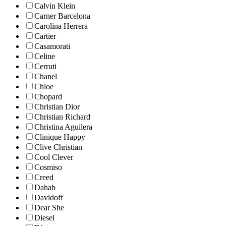
Calvin Klein
Carner Barcelona
Carolina Herrera
Cartier
Casamorati
Celine
Cerruti
Chanel
Chloe
Chopard
Christian Dior
Christian Richard
Christina Aguilera
Clinique Happy
Clive Christian
Cool Clever
Cosmiso
Creed
Dahab
Davidoff
Dear She
Diesel