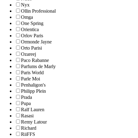
Nyx
Ollin Professional
Omga
One Spring
Orientica
Orlov Paris
Ormonde Jayne
Orto Parisi
Ozareej
Paco Rabanne
Parfums de Marly
Paris World
Parle Moi
Penhaligon's
Philipp Plein
Prada
Pupa
Ralf Lauren
Rasasi
Remy Latour
Richard
RiiFFS