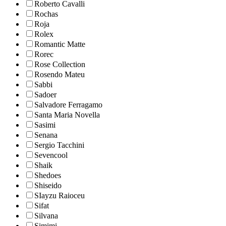
Roberto Cavalli
Rochas
Roja
Rolex
Romantic Matte
Rorec
Rose Collection
Rosendo Mateu
Sabbi
Sadoer
Salvadore Ferragamo
Santa Maria Novella
Sasimi
Senana
Sergio Tacchini
Sevencool
Shaik
Shedoes
Shiseido
SIayzu Raioceu
Sifat
Silvana
Simimi