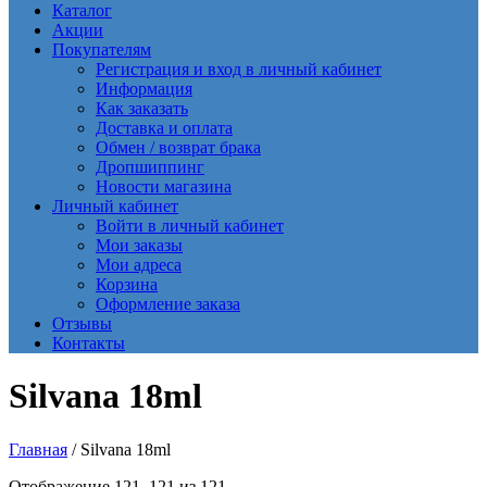
Каталог
Акции
Покупателям
Регистрация и вход в личный кабинет
Информация
Как заказать
Доставка и оплата
Обмен / возврат брака
Дропшиппинг
Новости магазина
Личный кабинет
Войти в личный кабинет
Мои заказы
Мои адреса
Корзина
Оформление заказа
Отзывы
Контакты
Silvana 18ml
Главная
/ Silvana 18ml
Сортировка:
Отображение 121–121 из 121