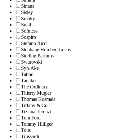
Sinana
Sisley
Smoky
Snail
Softness
Sospiro
Stefano Ricci
Stephane Humbert Lucas
Sterling Parfums
Swarovski
Syn-Ake
Taboo
Tanako
The Ordinary
Thierry Mugler
Thomas Kosmala
Tiffany & Co
Tiziana Terenzi
Tom Ford
Tommy Hilfiger
Tous
Trussardi