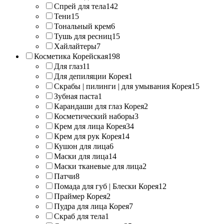
Спрей для тела
142
Тени
15
Тональный крем
6
Тушь для ресниц
15
Хайлайтеры
7
Косметика Корейская
198
Для глаз
11
Для депиляции Корея
1
Скрабы | пилинги | для умывания Корея
15
Зубная паста
1
Карандаши для глаз Корея
2
Косметический наборы
3
Крем для лица Корея
34
Крем для рук Корея
14
Кушон для лица
6
Маски для лица
14
Маски тканевые для лица
2
Патчи
8
Помада для губ | Блески Корея
12
Праймер Корея
2
Пудра для лица Корея
7
Скраб для тела
1