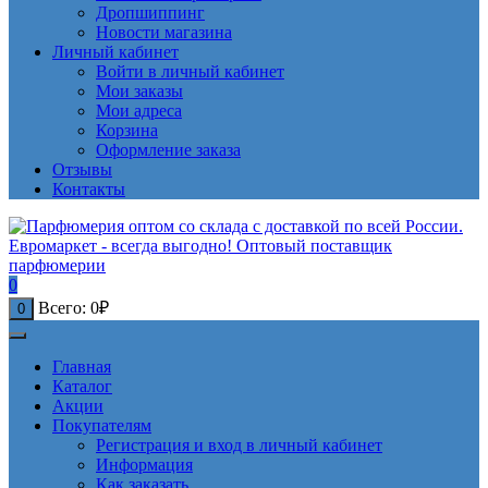
Дропшиппинг
Новости магазина
Личный кабинет
Войти в личный кабинет
Мои заказы
Мои адреса
Корзина
Оформление заказа
Отзывы
Контакты
0
Всего:
0
₽
0
Главная
Каталог
Акции
Покупателям
Регистрация и вход в личный кабинет
Информация
Как заказать