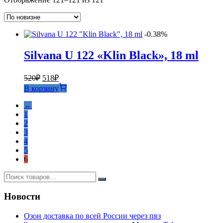
самые
недавние
-0.38%
Silvana U 122 «Klin Black», 18 ml
Первоначальная
Текущая
520
₽
518
₽
цена
цена:
В корзину
составляла
518₽.
520₽.
←
1
2
3
4
5
6
Новости
Озон доставка по всей России через пвз