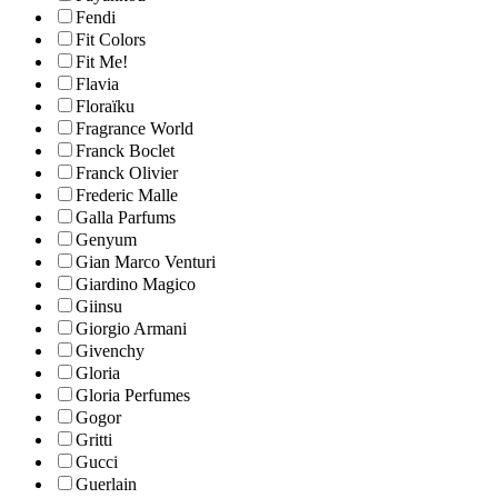
Fendi
Fit Colors
Fit Me!
Flavia
Floraïku
Fragrance World
Franck Boclet
Franck Olivier
Frederic Malle
Galla Parfums
Genyum
Gian Marco Venturi
Giardino Magico
Giinsu
Giorgio Armani
Givenchy
Gloria
Gloria Perfumes
Gogor
Gritti
Gucci
Guerlain