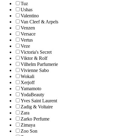
Tuz
Ushas
Valentino
Van Cleef & Arpels
Venzen
Versace
Vertus
Veze
Victoria's Secret
Viktor & Rolf
Vilhelm Parfumerie
Vivienne Sabo
Wokali
Xerjoff
Yamamoto
YodaBeauty
Yves Saint Laurent
Zadig & Voltaire
Zara
Zarko Perfume
Zimaya
Zoo Son