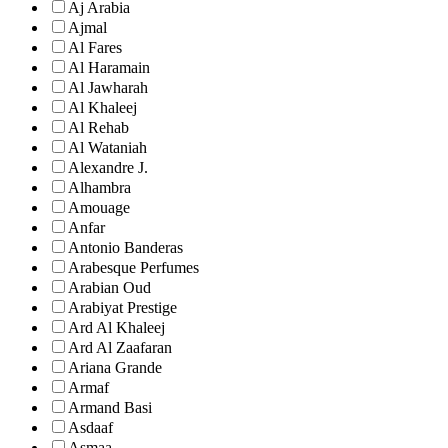
Aj Arabia
Ajmal
Al Fares
Al Haramain
Al Jawharah
Al Khaleej
Al Rehab
Al Wataniah
Alexandre J.
Alhambra
Amouage
Anfar
Antonio Banderas
Arabesque Perfumes
Arabian Oud
Arabiyat Prestige
Ard Al Khaleej
Ard Al Zaafaran
Ariana Grande
Armaf
Armand Basi
Asdaaf
Asmaa