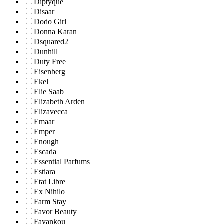
Diptyque
Disaar
Dodo Girl
Donna Karan
Dsquared2
Dunhill
Duty Free
Eisenberg
Ekel
Elie Saab
Elizabeth Arden
Elizavecca
Emaar
Emper
Enough
Escada
Essential Parfums
Estiara
Etat Libre
Ex Nihilo
Farm Stay
Favor Beauty
Fayankou