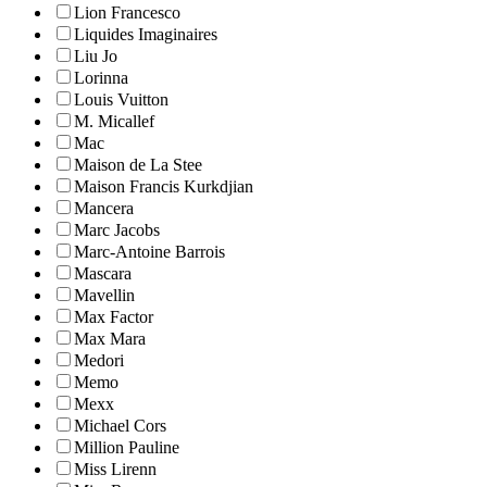
Lion Francesco
Liquides Imaginaires
Liu Jo
Lorinna
Louis Vuitton
M. Micallef
Mac
Maison de La Stee
Maison Francis Kurkdjian
Mancera
Marc Jacobs
Marc-Antoine Barrois
Mascara
Mavellin
Max Factor
Max Mara
Medori
Memo
Mexx
Michael Cors
Million Pauline
Miss Lirenn