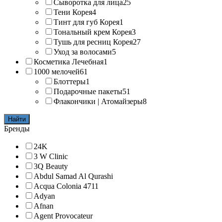
Сыворотка для лица
25
Тени Корея
4
Тинт для губ Корея
1
Тональный крем Корея
3
Тушь для ресниц Корея
27
Уход за волосами
5
Косметика Лечебная
1
1000 мелочей
61
Блоттеры
1
Подарочные пакеты
51
Флакончики | Атомайзеры
8
Найти
Бренды
24K
3 W Clinic
3Q Beauty
Abdul Samad Al Qurashi
Acqua Colonia 4711
Adyan
Afnan
Agent Provocateur