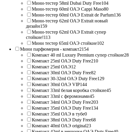
Мини-тестер 58ml Dubai Duty Free
104
Мини-тестер 60ml ОАЭ Cappi Maso
80
Мини-тестер 60ml ОАЭ Extrait de Parfum
136
Мини-тестер 62ml ОАЭ Extrait новый
дизайн
159
Мини-тестер 62ml ОАЭ Extrait супер
стойкие!
113
Мини тестер 65ml ОАЭ стойкие
102
Мини парфюмерия - компакт
2154
Компакт 40 ml Luxury Premium супер стойкие
28
Компакт 25ml ОАЭ Duty Free
210
Компакт 25ml ОАЭ
12
Компакт 30ml ОАЭ Duty Free
82
Компакт 30-32ml ОАЭ Duty Free
129
Компакт 30ml ОАЭ VIP
144
Компакт 33ml белая коробка стойкие
45
Компакт 33ml с феромонами
45
Компакт 34ml ОАЭ Duty Free
203
Компакт 35ml ОАЭ Duty Free
134
Компакт 35ml ОАЭ в тубе
0
Компакт 38ml ОАЭ Duty Free
68
Компакт 40ml ОАЭ original
23
Компакт 42ml в мешочке ОАЭ Duty Free
40