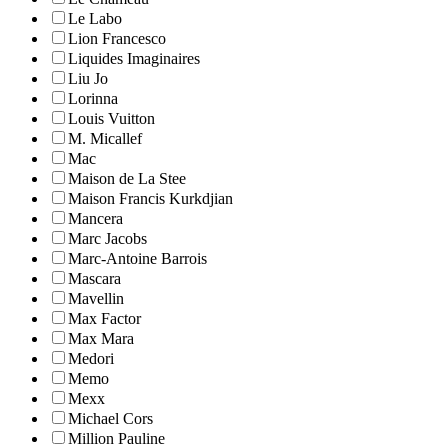
Le Labo
Lion Francesco
Liquides Imaginaires
Liu Jo
Lorinna
Louis Vuitton
M. Micallef
Mac
Maison de La Stee
Maison Francis Kurkdjian
Mancera
Marc Jacobs
Marc-Antoine Barrois
Mascara
Mavellin
Max Factor
Max Mara
Medori
Memo
Mexx
Michael Cors
Million Pauline