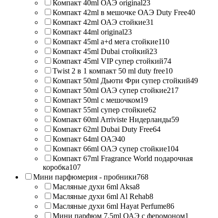
Компакт 40ml ОАЭ original
23
Компакт 42ml в мешочке ОАЭ Duty Free
40
Компакт 42ml ОАЭ стойкие
31
Компакт 44ml original
23
Компакт 45ml a+d мега стойкие
110
Компакт 45ml Dubai стойкий
23
Компакт 45ml VIP супер стойкий
74
Twist 2 в 1 компакт 50 ml duty free
10
Компакт 50ml Дьюти Фри супер стойкий
49
Компакт 50ml ОАЭ супер стойкие
217
Компакт 50ml с мешочком
19
Компакт 55ml супер стойкие
62
Компакт 60ml Arriviste Нидерланды
59
Компакт 62ml Dubai Duty Free
64
Компакт 64ml ОАЭ
40
Компакт 66ml ОАЭ супер стойкие
104
Компакт 67ml Fragrance World подарочная
коробка
107
Мини парфюмерия - пробники
768
Масляные духи 6ml Aksa
8
Масляные духи 6ml Al Rehab
8
Масляные духи 6ml Hayat Perfume
86
Мини парфюм 7.5ml ОАЭ с феромоном
1