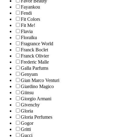
Favor Beauty
Fayankou
Fendi
Fit Colors
Fit Me!
Flavia
Floraïku
Fragrance World
Franck Boclet
Franck Olivier
Frederic Malle
Galla Parfums
Genyum
Gian Marco Venturi
Giardino Magico
Giinsu
Giorgio Armani
Givenchy
Gloria
Gloria Perfumes
Gogor
Gritti
Gucci