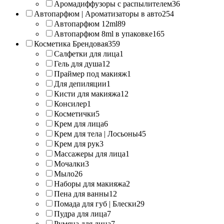
Аромадиффузоры с распылителем
36
Автопарфюм | Ароматизаторы в авто
254
Автопарфюм 12ml
89
Автопарфюм 8ml в упаковке
165
Косметика Брендовая
359
Салфетки для лица
1
Гель для душа
12
Праймер под макияж
1
Для депиляции
1
Кисти для макияжа
12
Консилер
1
Косметички
5
Крем для лица
6
Крем для тела | Лосьоны
45
Крем для рук
3
Массажеры для лица
1
Мочалки
3
Мыло
26
Наборы для макияжа
2
Пена для ванны
12
Помада для губ | Блески
29
Пудра для лица
7
Румяна для лица
7