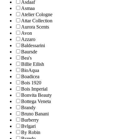
Asdaaf
Asmaa
Atelier Cologne
Attar Collection
Aurora Scents
Avon
Azzaro
Baldessarini
Baursde
Bea's
Billie Eilish
BioAqua
Boadicea
Bois 1920
Bois Imperial
Bonvita Beauty
Bottega Veneta
Brandy
Bruno Banani
Burberry
Bvlgari
By Robin
Byredo