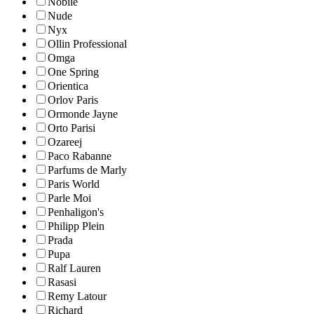
Nobile
Nude
Nyx
Ollin Professional
Omga
One Spring
Orientica
Orlov Paris
Ormonde Jayne
Orto Parisi
Ozareej
Paco Rabanne
Parfums de Marly
Paris World
Parle Moi
Penhaligon's
Philipp Plein
Prada
Pupa
Ralf Lauren
Rasasi
Remy Latour
Richard