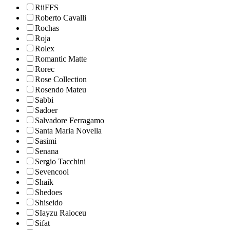
RiiFFS
Roberto Cavalli
Rochas
Roja
Rolex
Romantic Matte
Rorec
Rose Collection
Rosendo Mateu
Sabbi
Sadoer
Salvadore Ferragamo
Santa Maria Novella
Sasimi
Senana
Sergio Tacchini
Sevencool
Shaik
Shedoes
Shiseido
SIayzu Raioceu
Sifat