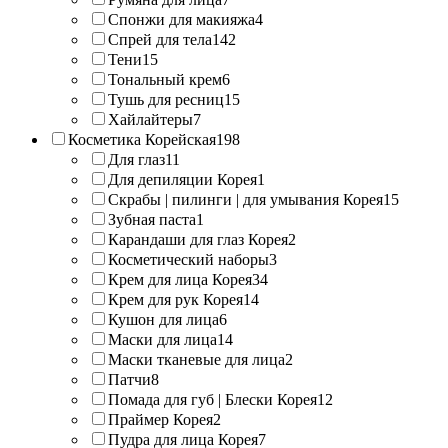
Спонжи для макияжа
4
Спрей для тела
142
Тени
15
Тональный крем
6
Тушь для ресниц
15
Хайлайтеры
7
Косметика Корейская
198
Для глаз
11
Для депиляции Корея
1
Скрабы | пилинги | для умывания Корея
15
Зубная паста
1
Карандаши для глаз Корея
2
Косметический наборы
3
Крем для лица Корея
34
Крем для рук Корея
14
Кушон для лица
6
Маски для лица
14
Маски тканевые для лица
2
Патчи
8
Помада для губ | Блески Корея
12
Праймер Корея
2
Пудра для лица Корея
7