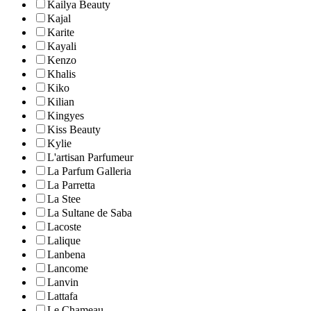
Kailya Beauty
Kajal
Karite
Kayali
Kenzo
Khalis
Kiko
Kilian
Kingyes
Kiss Beauty
Kylie
L'artisan Parfumeur
La Parfum Galleria
La Parretta
La Stee
La Sultane de Saba
Lacoste
Lalique
Lanbena
Lancome
Lanvin
Lattafa
Le Chameau