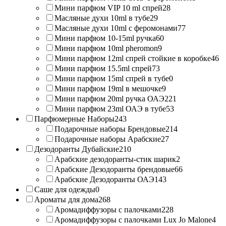
Мини парфюм VIP 10 ml спрей
28
Масляные духи 10ml в тубе
29
Масляные духи 10ml с феромонами
77
Мини парфюм 10-15ml ручка
60
Мини парфюм 10ml pheromon
9
Мини парфюм 12ml спрей стойкие в коробке
46
Мини парфюм 15.5ml спрей
73
Мини парфюм 15ml спрей в тубе
0
Мини парфюм 19ml в мешочке
9
Мини парфюм 20ml ручка ОАЭ
221
Мини парфюм 23ml ОАЭ в тубе
53
Парфюмерные Наборы
243
Подарочные наборы Брендовые
214
Подарочные наборы Арабские
27
Дезодоранты Дубайские
210
Арабские дезодоранты-стик шарик
2
Арабские Дезодоранты брендовые
66
Арабские Дезодоранты ОАЭ
143
Саше для одежды
0
Ароматы для дома
268
Аромадиффузоры с палочками
228
Аромадиффузоры с палочками Lux Jo Malone
4