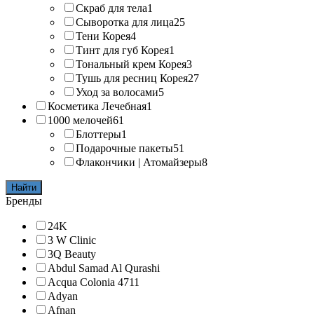
Скраб для тела
1
Сыворотка для лица
25
Тени Корея
4
Тинт для губ Корея
1
Тональный крем Корея
3
Тушь для ресниц Корея
27
Уход за волосами
5
Косметика Лечебная
1
1000 мелочей
61
Блоттеры
1
Подарочные пакеты
51
Флакончики | Атомайзеры
8
Найти
Бренды
24K
3 W Clinic
3Q Beauty
Abdul Samad Al Qurashi
Acqua Colonia 4711
Adyan
Afnan