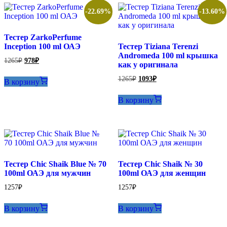
-22.69%
-13.60%
Тестер ZarkoPerfume
Inception 100 ml ОАЭ
Тестер Tiziana Terenzi
Andromeda 100 ml крышка
Первоначальная
Текущая
1265
₽
978
₽
как у оригинала
цена
цена:
составляла
978₽.
Первоначальная
Текущая
1265
₽
1093
₽
В корзину
1265₽.
цена
цена:
составляла
1093₽.
В корзину
1265₽.
Тестер Chic Shaik Blue № 70
Тестер Chic Shaik № 30
100ml ОАЭ для мужчин
100ml ОАЭ для женщин
1257
₽
1257
₽
В корзину
В корзину