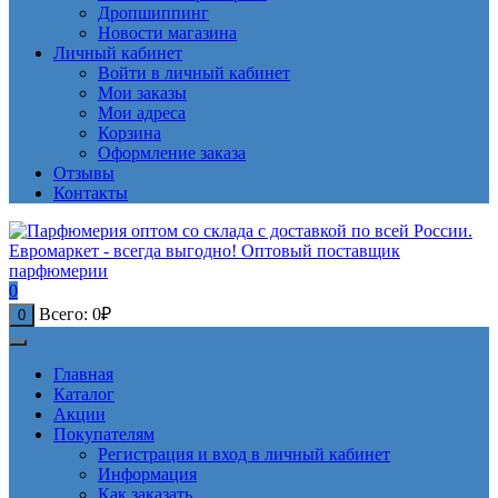
Дропшиппинг
Новости магазина
Личный кабинет
Войти в личный кабинет
Мои заказы
Мои адреса
Корзина
Оформление заказа
Отзывы
Контакты
0
Всего:
0
₽
0
Главная
Каталог
Акции
Покупателям
Регистрация и вход в личный кабинет
Информация
Как заказать