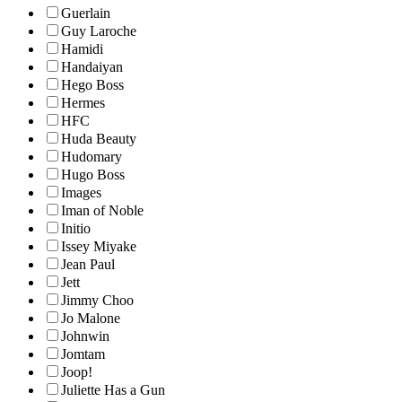
Guerlain
Guy Laroche
Hamidi
Handaiyan
Hego Boss
Hermes
HFC
Huda Beauty
Hudomary
Hugo Boss
Images
Iman of Noble
Initio
Issey Miyake
Jean Paul
Jett
Jimmy Choo
Jo Malone
Johnwin
Jomtam
Joop!
Juliette Has a Gun