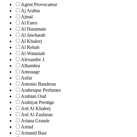
Agent Provocateur
Aj Arabia
Ajmal
Al Fares
Al Haramain
Al Jawharah
Al Khaleej
Al Rehab
Al Wataniah
Alexandre J.
Alhambra
Amouage
Anfar
Antonio Banderas
Arabesque Perfumes
Arabian Oud
Arabiyat Prestige
Ard Al Khaleej
Ard Al Zaafaran
Ariana Grande
Armaf
Armand Basi