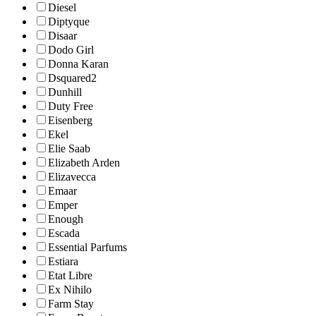
Diesel
Diptyque
Disaar
Dodo Girl
Donna Karan
Dsquared2
Dunhill
Duty Free
Eisenberg
Ekel
Elie Saab
Elizabeth Arden
Elizavecca
Emaar
Emper
Enough
Escada
Essential Parfums
Estiara
Etat Libre
Ex Nihilo
Farm Stay