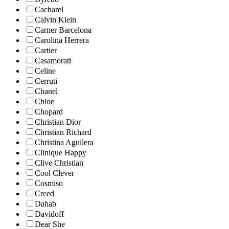
Cacharel
Calvin Klein
Carner Barcelona
Carolina Herrera
Cartier
Casamorati
Celine
Cerruti
Chanel
Chloe
Chopard
Christian Dior
Christian Richard
Christina Aguilera
Clinique Happy
Clive Christian
Cool Clever
Cosmiso
Creed
Dahab
Davidoff
Dear She