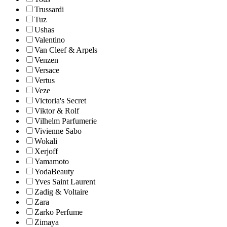
Trussardi
Tuz
Ushas
Valentino
Van Cleef & Arpels
Venzen
Versace
Vertus
Veze
Victoria's Secret
Viktor & Rolf
Vilhelm Parfumerie
Vivienne Sabo
Wokali
Xerjoff
Yamamoto
YodaBeauty
Yves Saint Laurent
Zadig & Voltaire
Zara
Zarko Perfume
Zimaya