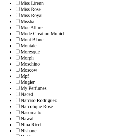
Miss Lirenn
Miss Rose
Miss Royal
Missha
Moc Allure
Mode Creation Munich
Mont Blanc
Montale
Moresque
Morph
Moschino
Moscow
Mpf
Mugler
My Perfumes
Naced
Narciso Rodriguez
Narcotique Rose
Nasomatto
Nawal
Nina Ricci
Nishane