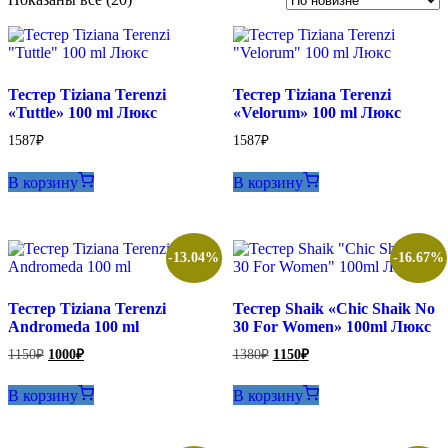
самые
недавние
Тестер Tiziana Terenzi
Тестер Tiziana Terenzi
«Tuttle» 100 ml Люкс
«Velorum» 100 ml Люкс
1587
₽
1587
₽
В корзину
В корзину
-13.04%
-16.67%
Тестер Tiziana Terenzi
Тестер Shaik «Chic Shaik No
Andromeda 100 ml
30 For Women» 100ml Люкс
Первоначальная
Текущая
Первоначальная
Текущая
1150
₽
1000
₽
1380
₽
1150
₽
цена
цена:
цена
цена:
составляла
составляла
1000₽.
1150₽.
В корзину
В корзину
1150₽.
1380₽.