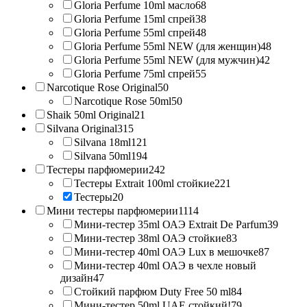
Gloria Perfume 10ml масло
68
Gloria Perfume 15ml спрей
38
Gloria Perfume 55ml спрей
48
Gloria Perfume 55ml NEW (для женщин)
48
Gloria Perfume 55ml NEW (для мужчин)
42
Gloria Perfume 75ml спрей
55
Narcotique Rose Original
50
Narcotique Rose 50ml
50
Shaik 50ml Original
21
Silvana Original
315
Silvana 18ml
121
Silvana 50ml
194
Тестеры парфюмерии
242
Тестеры Extrait 100ml стойкие
221
Тестеры
20
Мини тестеры парфюмерии
1114
Мини-тестер 35ml ОАЭ Extrait De Parfum
39
Мини-тестер 38ml ОАЭ стойкие
83
Мини-тестер 40ml ОАЭ Lux в мешочке
87
Мини-тестер 40ml ОАЭ в чехле новый
дизайн
47
Стойкий парфюм Duty Free 50 ml
84
Мини-тестер 50ml UAE стойкий!
79