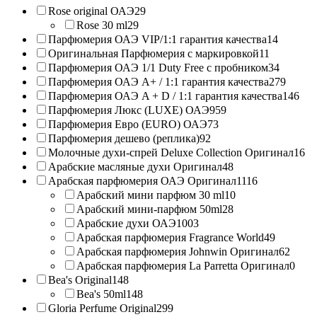
Rose original ОАЭ
29
Rose 30 ml
29
Парфюмерия ОАЭ VIP/1:1 гарантия качества
14
Оригинальная Парфюмерия с маркировкой
11
Парфюмерия ОАЭ 1/1 Duty Free с пробником
34
Парфюмерия ОАЭ A+ / 1:1 гарантия качества
279
Парфюмерия ОАЭ A + D / 1:1 гарантия качества
146
Парфюмерия Люкс (LUXE) ОАЭ
959
Парфюмерия Евро (EURO) ОАЭ
73
Парфюмерия дешево (реплика)
92
Молочные духи-спрей Deluxe Collection Оригинал
16
Арабские масляные духи Оригинал
48
Арабская парфюмерия ОАЭ Оригинал
1116
Арабский мини парфюм 30 ml
10
Арабский мини-парфюм 50ml
28
Арабские духи ОАЭ
1003
Арабская парфюмерия Fragrance World
49
Арабская парфюмерия Johnwin Оригинал
62
Арабская парфюмерия La Parretta Оригинал
0
Bea's Original
148
Bea's 50ml
148
Gloria Perfume Original
299