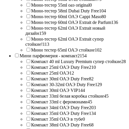
Мини-тестер 55ml оаэ original
0
Мини-тестер 58ml Dubai Duty Free
104
Мини-тестер 60ml ОАЭ Cappi Maso
80
Мини-тестер 60ml ОАЭ Extrait de Parfum
136
Мини-тестер 62ml ОАЭ Extrait новый
дизайн
159
Мини-тестер 62ml ОАЭ Extrait супер
стойкие!
113
Мини тестер 65ml ОАЭ стойкие
102
Мини парфюмерия - компакт
2154
Компакт 40 ml Luxury Premium супер стойкие
28
Компакт 25ml ОАЭ Duty Free
210
Компакт 25ml ОАЭ
12
Компакт 30ml ОАЭ Duty Free
82
Компакт 30-32ml ОАЭ Duty Free
129
Компакт 30ml ОАЭ VIP
144
Компакт 33ml белая коробка стойкие
45
Компакт 33ml с феромонами
45
Компакт 34ml ОАЭ Duty Free
203
Компакт 35ml ОАЭ Duty Free
134
Компакт 35ml ОАЭ в тубе
0
Компакт 38ml ОАЭ Duty Free
68