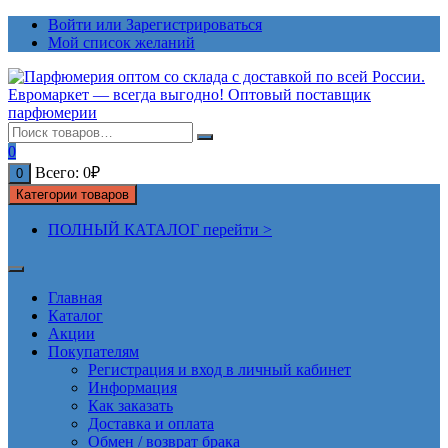
Перейти
Войти или Зарегистрироваться
к
Мой список желаний
содержимому
0
Всего:
0
₽
0
Категории товаров
ПОЛНЫЙ КАТАЛОГ перейти >
Главная
Каталог
Акции
Покупателям
Регистрация и вход в личный кабинет
Информация
Как заказать
Доставка и оплата
Обмен / возврат брака