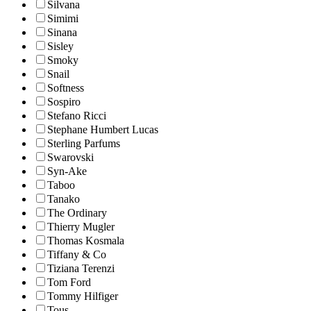
Silvana
Simimi
Sinana
Sisley
Smoky
Snail
Softness
Sospiro
Stefano Ricci
Stephane Humbert Lucas
Sterling Parfums
Swarovski
Syn-Ake
Taboo
Tanako
The Ordinary
Thierry Mugler
Thomas Kosmala
Tiffany & Co
Tiziana Terenzi
Tom Ford
Tommy Hilfiger
Tous